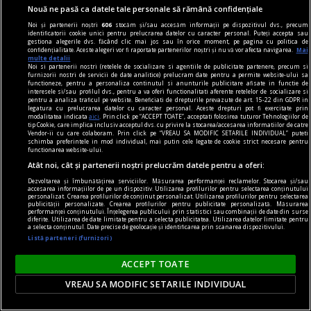
Nouă ne pasă ca datele tale personale să rămână confidențiale
mare parte ca resurse pentru distracție pe cont
Noi și partenerii noștri
606
stocăm și/sau accesăm informații pe dispozitivul dvs., precum
propriu, de la distanță, oferind intimitate -
identificatorii cookie unici pentru prelucrarea datelor cu caracter personal. Puteți accepta sau
gestiona alegerile dvs. făcând clic mai jos sau în orice moment, pe pagina cu politica de
utilizatorul interacționează asumat doar cu
confidențialitate. Aceste alegeri vor fi raportate partenerilor noștri și nu vă vor afecta navigarea.
Mai
multe detalii
operatorul platformei iGaming.
Noi si partenerii nostri (retelele de socializare si agentiile de publicitate partenere, precum si
furnizorii nostri de servicii de date analitice) prelucram date pentru a permite website-ului sa
functioneze, pentru a personaliza continutul si anunturile publicitare afisate in functie de
interesele si/sau profilul dvs., pentru a va oferi functionalitati aferente retelelor de socializare si
pentru a analiza traficul pe website. Beneficiati de drepturile prevazute de art. 15-22 din GDPR in
legatura cu prelucrarea datelor cu caracter personal. Aceste drepturi pot fi exercitate prin
modalitatea indicata
aici
. Prin click pe “ACCEPT TOATE”, acceptati folosirea tuturor Tehnologiilor de
tip Cookie, care implica inclusiv acceptul dvs. cu privire la stocarea/accesarea informatiilor de catre
Vendor-ii cu care colaboram. Prin click pe “VREAU SA MODIFIC SETARILE INDIVIDUAL” puteti
schimba preferintele in mod individual, mai putin cele legate de cookie strict necesare pentru
functionarea website-ului.
Atât noi, cât și partenerii noștri prelucrăm datele pentru a oferi:
Dezvoltarea și îmbunătățirea serviciilor. Măsurarea performanței reclamelor. Stocarea și/sau
accesarea informațiilor de pe un dispozitiv. Utilizarea profilurilor pentru selectarea conținutului
personalizat. Crearea profilurilor de conținut personalizat. Utilizarea profilurilor pentru selectarea
publicității personalizate. Crearea profilurilor pentru publicitate personalizată. Măsurarea
performanței conținutului. Înțelegerea publicului prin statistici sau combinații de date din surse
diferite. Utilizarea de date limitate pentru a selecta publicitatea. Utilizarea datelor limitate pentru
a selecta conținutul. Date precise de geolocație și identificarea prin scanarea dispozitivului.
Listă parteneri (furnizori)
ACCEPT TOATE
cititori
VREAU SA MODIFIC SETARILE INDIVIDUAL
„Insula” care unește. Cum aduni într-un spațiu
mic o comunitate de cititori?