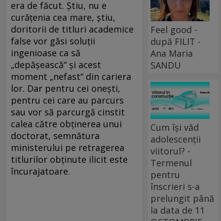
era de făcut. Știu, nu e
curățenia cea mare, știu,
doritorii de titluri academice
Feel good -
false vor găsi soluții
după FILIT -
ingenioase ca să
Ana Maria
„depășească“ și acest
SANDU
moment „nefast“ din cariera
lor. Dar pentru cei onești,
pentru cei care au parcurs
sau vor să parcurgă cinstit
calea către obținerea unui
Cum își văd
doctorat, semnătura
adolescenții
ministerului pe retragerea
viitorul? -
titlurilor obținute ilicit este
Termenul
încurajatoare.
pentru
înscrieri s-a
prelungit până
la data de 11