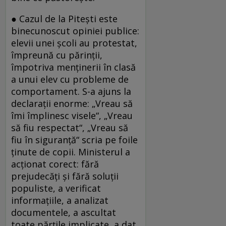
● Cazul de la Pitești este
binecunoscut opiniei publice:
elevii unei școli au protestat,
împreună cu părinții,
împotriva menținerii în clasă
a unui elev cu probleme de
comportament. S-a ajuns la
declarații enorme: „Vreau să
îmi împlinesc visele“, „Vreau
să fiu respectat“, „Vreau să
fiu în siguranță“ scria pe foile
ținute de copii. Ministerul a
acționat corect: fără
prejudecăți și fără soluții
populiste, a verificat
informațiile, a analizat
documentele, a ascultat
toate părțile implicate, a dat