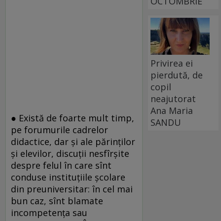
OCTOMBRIE
Privirea ei
pierdută, de
copil
neajutorat
Ana Maria
● Există de foarte mult timp,
SANDU
pe forumurile cadrelor
didactice, dar și ale părinților
și elevilor, discuții nesfîrșite
despre felul în care sînt
conduse instituțiile școlare
din preuniversitar: în cel mai
bun caz, sînt blamate
incompetența sau