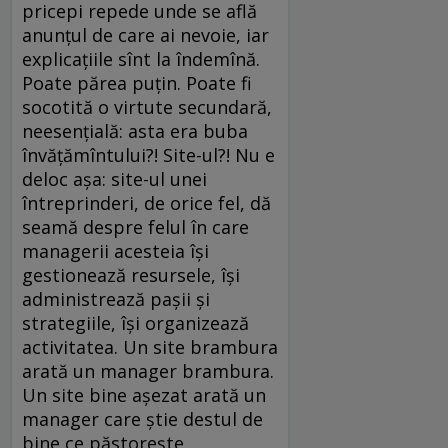
pricepi repede unde se află
anunțul de care ai nevoie, iar
explicațiile sînt la îndemînă.
Poate părea puțin. Poate fi
socotită o virtute secundară,
neesențială: asta era buba
învățămîntului?! Site-ul?! Nu e
deloc așa: site-ul unei
întreprinderi, de orice fel, dă
seamă despre felul în care
managerii acesteia își
gestionează resursele, își
administrează pașii și
strategiile, își organizează
activitatea. Un site brambura
arată un manager brambura.
Un ­site bine aşezat arată un
manager care ştie destul de
bine ce păstoreşte.