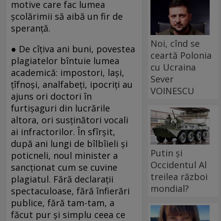
motive care fac lumea
școlărimii să aibă un fir de
speranță.
Noi, cînd se
● De cîțiva ani buni, povestea
ceartă Polonia
plagiatelor bîntuie lumea
cu Ucraina
academică: impostori, lași,
Sever
țîfnoși, analfabeți, ipocriți au
VOINESCU
ajuns ori doctori în
furtișaguri din lucrările
altora, ori susținători vocali
ai infractorilor. În sfîrșit,
după ani lungi de bîlbîieli și
Putin și
poticneli, noul minister a
Occidentul Al
sancționat cum se cuvine
treilea război
plagiatul. Fără declarații
mondial?
spectaculoase, fără înfierări
publice, fără tam-tam, a
făcut pur și simplu ceea ce