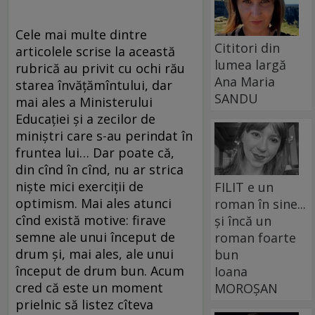
Cele mai multe dintre
Cititori din
articolele scrise la această
lumea largă
rubrică au privit cu ochi rău
Ana Maria
starea învățămîntului, dar
SANDU
mai ales a Ministerului
Educației și a zecilor de
miniștri care s-au perindat în
fruntea lui… Dar poate că,
din cînd în cînd, nu ar strica
niște mici exerciții de
FILIT e un
optimism. Mai ales atunci
roman în sine...
cînd există motive: firave
și încă un
semne ale unui început de
roman foarte
drum și, mai ales, ale unui
bun
început de drum bun. Acum
Ioana
cred că este un moment
MOROȘAN
prielnic să listez cîteva