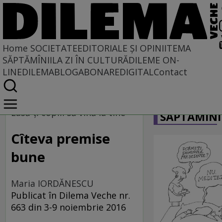
Home
SOCIETATE
EDITORIALE ȘI OPINII
TEMA
SĂPTĂMÎNII
LA ZI ÎN CULTURĂ
DILEME ON-
LINE
DILEMABLOG
ABONARE
DIGITAL
Contact
Home
CARICATU
Societate
Lasă-ţi copiii să vină la tine
SĂPTĂMÎNI
Cîteva premise
bune
Maria IORDĂNESCU
Publicat în Dilema Veche nr.
663 din 3-9 noiembrie 2016