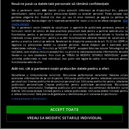
Nouă ne pasă ca datele tale personale să rămână confidențiale
Noi și partenerii noștri
606
stocăm și/sau accesăm informații pe dispozitivul dvs., precum
identificatorii cookie unici pentru prelucrarea datelor cu caracter personal. Puteți accepta sau
gestiona alegerile dvs. făcând clic mai jos sau în orice moment, pe pagina cu politica de
confidențialitate. Aceste alegeri vor fi raportate partenerilor noștri și nu vă vor afecta navigarea.
Mai
multe detalii
Noi si partenerii nostri (retelele de socializare si agentiile de publicitate partenere, precum si
furnizorii nostri de servicii de date analitice) prelucram date pentru a permite website-ului sa
functioneze, pentru a personaliza continutul si anunturile publicitare afisate in functie de
interesele si/sau profilul dvs., pentru a va oferi functionalitati aferente retelelor de socializare si
pentru a analiza traficul pe website. Beneficiati de drepturile prevazute de art. 15-22 din GDPR in
legatura cu prelucrarea datelor cu caracter personal. Aceste drepturi pot fi exercitate prin
modalitatea indicata
aici
. Prin click pe “ACCEPT TOATE”, acceptati folosirea tuturor Tehnologiilor de
tip Cookie, care implica inclusiv acceptul dvs. cu privire la stocarea/accesarea informatiilor de catre
Vendor-ii cu care colaboram. Prin click pe “VREAU SA MODIFIC SETARILE INDIVIDUAL” puteti
schimba preferintele in mod individual, mai putin cele legate de cookie strict necesare pentru
cititori
functionarea website-ului.
„Insula” care unește. Cum aduni într-un spațiu
Atât noi, cât și partenerii noștri prelucrăm datele pentru a oferi:
mic o comunitate de cititori?
Dezvoltarea și îmbunătățirea serviciilor. Măsurarea performanței reclamelor. Stocarea și/sau
accesarea informațiilor de pe un dispozitiv. Utilizarea profilurilor pentru selectarea conținutului
personalizat. Crearea profilurilor de conținut personalizat. Utilizarea profilurilor pentru selectarea
O comunitate de cititori nu are nevoie de o sală
publicității personalizate. Crearea profilurilor pentru publicitate personalizată. Măsurarea
performanței conținutului. Înțelegerea publicului prin statistici sau combinații de date din surse
mare sau de bugete generoase. Are nevoie de
diferite. Utilizarea de date limitate pentru a selecta publicitatea. Utilizarea datelor limitate pentru
a selecta conținutul. Date precise de geolocație și identificarea prin scanarea dispozitivului.
intenție clară, organizare și cărți potrivite.
Listă parteneri (furnizori)
ACCEPT TOATE
VREAU SA MODIFIC SETARILE INDIVIDUAL