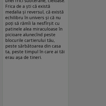
unei frici subterane, cleioase.
Frica de a ști că există
medalia și reversul, că există
echilibru în univers și că nu
poți să rămîi la nesfîrșit cu
patinele alea miraculoase în
picioare alunecînd peste
blocurile cartierului tău,
peste sărbătoarea din casa
ta, peste timpul în care ai tăi
erau așa de tineri.