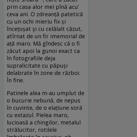
prin casa alor mei pînă acu’
ceva ani. O zdreanță patetică
cu un ochi mieriu fix și
încețoșat și cu celălalt căzut,
atîrnat de un fir imemorial de
ață maro. Mă gîndesc că o fi
zăcut apoi la gunoi exact ca
în fotografiile deja
supralicitate cu păpuși
delabrate în zone de război.
În fine.
Patinele alea m-au umplut de
o bucurie nebună, de nepus
în cuvinte, de o elațiune soră
cu extazul. Pielea maro,
lucioasă a chingilor, metalul
strălucitor, rotilele
îmbrăcate în cauciuc, oh,