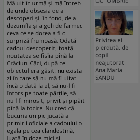
OCTOMBRIE
Mă uit în urmă și mă întreb
de unde obsesia de a
descoperi și, în fond, de a
dezumfla și a goli de farmec
ceva ce se dorea a fi o
Privirea ei
surpriză frumoasă. Odată
pierdută, de
cadoul descoperit, toată
copil
noutatea se fîsîia pînă la
neajutorat
Crăciun. Căci, după ce
Ana Maria
obiectul era găsit, nu exista
SANDU
zi în care să nu mă fi uitat
încă o dată la el, să nu-l fi
întors pe toate părțile, să
nu l fi mirosit, privit și pipăit
pînă la tocire. Nu cred că
bucuria un pic jucată a
primirii oficiale a cadoului o
egala pe cea clandestină,
luată în doze mici și