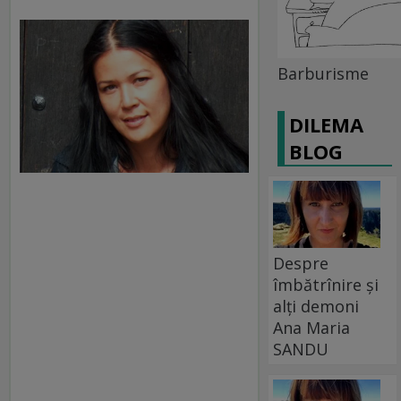
Barburisme
DILEMA
BLOG
Despre
îmbătrînire și
alți demoni
Ana Maria
SANDU