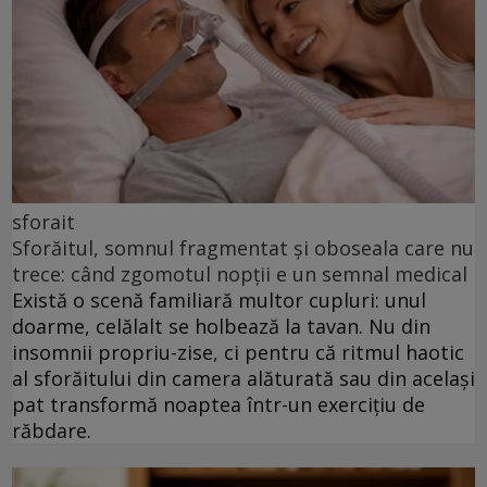
sforait
Sforăitul, somnul fragmentat și oboseala care nu
trece: când zgomotul nopții e un semnal medical
Există o scenă familiară multor cupluri: unul
doarme, celălalt se holbează la tavan. Nu din
insomnii propriu-zise, ci pentru că ritmul haotic
al sforăitului din camera alăturată sau din același
pat transformă noaptea într-un exercițiu de
răbdare.