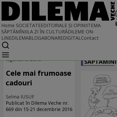
Home
SOCIETATE
EDITORIALE ȘI OPINII
TEMA
SĂPTĂMÎNII
LA ZI ÎN CULTURĂ
DILEME ON-
LINE
DILEMABLOG
ABONARE
DIGITAL
Contact
Home
CARICATU
Societate
legende urbane
SĂPTĂMÎNI
Cele mai frumoase
cadouri
Selma IUSUF
Publicat în Dilema Veche nr.
669 din 15-21 decembrie 2016