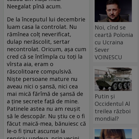
Neegalat pînă acum.
De la începutul lui decembrie
luam casa la controlat. Nu
Noi, cînd se
rămînea colț neverificat,
ceartă Polonia
dulap nerăscolit, sertar
cu Ucraina
necontrolat. Oricum, așa cum
Sever
cred că se întîmpla cu toți la
VOINESCU
vîrsta aia, eram o
răscolitoare compulsivă.
Niște persoane mature nu
aveau nici o șansă, nici cea
mai mică fărîmă de șansă de
Putin și
a ține secrete față de mine.
Occidentul Al
Patinele astea nu am reușit
treilea război
să le descopăr. Nu știu ce o fi
mondial?
făcut maică-mea, bănuiesc că
le-o fi ținut ascunse la
serviciu undeva, prin vecini,