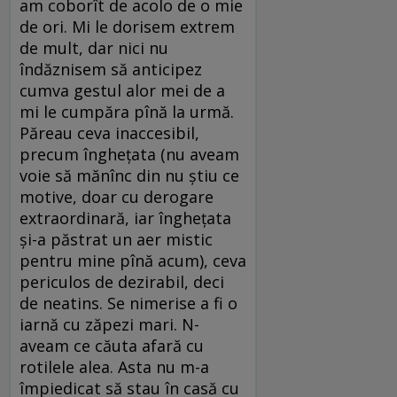
am coborît de acolo de o mie
de ori. Mi le dorisem extrem
de mult, dar nici nu
îndăznisem să anticipez
cumva gestul alor mei de a
mi le cumpăra pînă la urmă.
Păreau ceva inaccesibil,
precum înghețata (nu aveam
voie să mănînc din nu știu ce
motive, doar cu derogare
extraordinară, iar înghețata
și-a păstrat un aer mistic
pentru mine pînă acum), ceva
periculos de dezirabil, deci
de neatins. Se nimerise a fi o
iarnă cu zăpezi mari. N-
aveam ce căuta afară cu
rotilele alea. Asta nu m-a
împiedicat să stau în casă cu