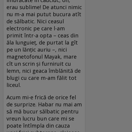
erau sublime! De atunci nimic
nu m-a mai putut bucura atît
de sălbatic. Nici ceasul
electronic pe care l-am
primit într-a opta – ceas din
ăla lunguieț, de purtat la gît
pe un lănțic auriu –, nici
magnetofonul Mayak, mare
cît un scrin și furniruit cu
lemn, nici geaca îmblănită de
blugi cu care m-am fălit tot
liceul.
Acum mi-e frică de orice fel
de surprize. Habar nu mai am
să mă bucur sălbatic pentru
vreun lucru bun care mi se
poate întîmpla din cauza