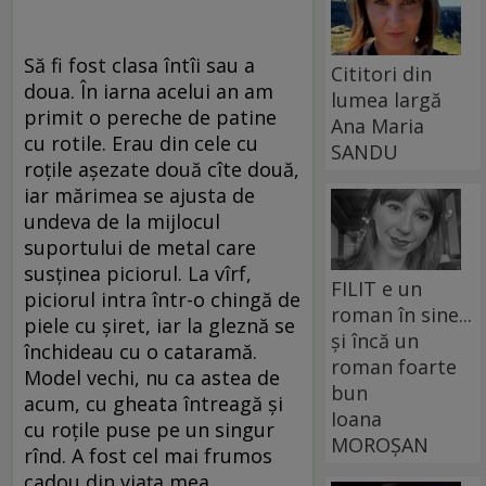
Să fi fost clasa întîi sau a
Cititori din
doua. În iarna acelui an am
lumea largă
primit o pereche de patine
Ana Maria
cu rotile. Erau din cele cu
SANDU
roțile așezate două cîte două,
iar mărimea se ajusta de
undeva de la mijlocul
suportului de metal care
susținea piciorul. La vîrf,
FILIT e un
piciorul intra într-o chingă de
roman în sine...
piele cu șiret, iar la gleznă se
și încă un
închideau cu o cataramă.
roman foarte
Model vechi, nu ca astea de
bun
acum, cu gheata întreagă și
Ioana
cu roțile puse pe un singur
MOROȘAN
rînd. A fost cel mai frumos
cadou din viața mea.