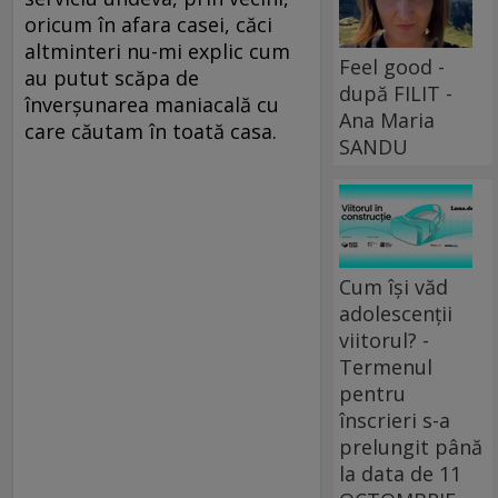
oricum în afara casei, căci
altminteri nu-mi explic cum
Feel good -
au putut scăpa de
după FILIT -
înverșunarea maniacală cu
Ana Maria
care căutam în toată casa.
SANDU
Cum își văd
adolescenții
viitorul? -
Termenul
pentru
înscrieri s-a
prelungit până
la data de 11