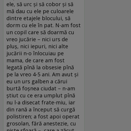
ele, să urc și să cobor și să
mă dau cu ele pe culoarele
dintre etajele blocului, să
dorm cu ele în pat. N-am fost
un copil care să doarmă cu
vreo jucărie – nici urs de
pluș, nici iepuri, nici alte
jucării n-o înlocuiau pe
mama, de care am fost
legată pînă la obsesie pînă
pe la vreo 4-5 ani. Am avut și
eu un urs galben a cărui
burtă foșnea ciudat – n-am
știut cu ce era umplut pînă
nu l-a disecat frate-miu, iar
din rană a început să curgă
polistiren; a fost apoi operat
grosolan, fără anestezie, cu
niște sfoară –, care a zăcut