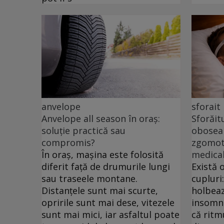
anvelope
sforait
Anvelope all season în oraș:
Sforăit
soluție practică sau
oboseal
compromis?
zgomotu
În oraș, mașina este folosită
medica
diferit față de drumurile lungi
Există 
sau traseele montane.
cupluri
Distanțele sunt mai scurte,
holbeaz
opririle sunt mai dese, vitezele
insomni
sunt mai mici, iar asfaltul poate
că ritm