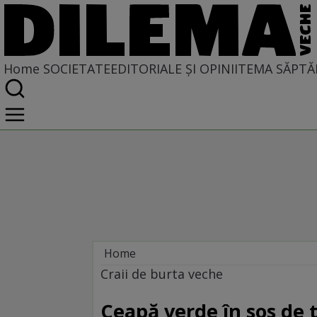
Home
SOCIETATE
EDITORIALE ȘI OPINII
TEMA SĂPTĂ
Home
Societate
Craii de burta veche
Ceapă verde în sos de t