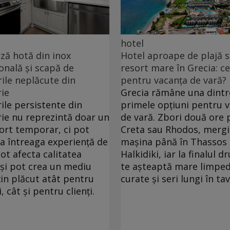
hotel
ă hotă din inox
Hotel aproape de plajă 
onală și scapă de
resort mare în Grecia: ce
ile neplăcute din
pentru vacanța de vară?
ie
Grecia rămâne una dintr
ile persistente din
primele opțiuni pentru 
ie nu reprezintă doar un
de vară. Zbori două ore 
ort temporar, ci pot
Creta sau Rhodos, mergi
ța întreaga experiență de
mașina până în Thassos
pot afecta calitatea
Halkidiki, iar la finalul 
 și pot crea un mediu
te așteaptă mare limped
in plăcut atât pentru
curate și seri lungi în ta
, cât și pentru clienți.