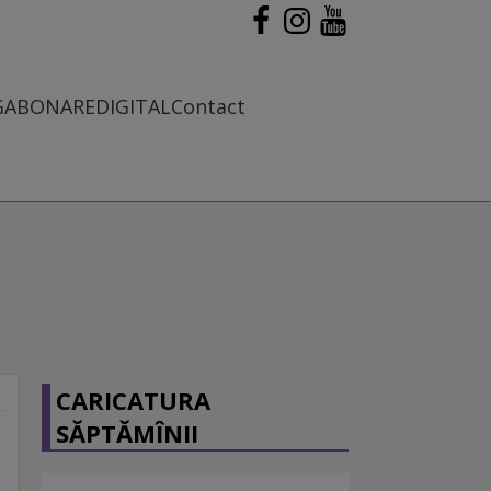
G
ABONARE
DIGITAL
Contact
CARICATURA
SĂPTĂMÎNII