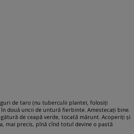
uguri de taro (nu tuberculii plantei, folosiţi
ţi-i în două uncii de untură fierbinte. Amestecaţi bine.
legătură de ceapă verde, tocată mărunt. Acoperiţi şi
ta, mai precis, pînă cînd totul devine o pastă