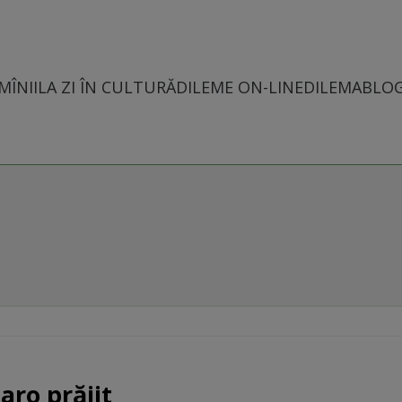
MÎNII
LA ZI ÎN CULTURĂ
DILEME ON-LINE
DILEMABLO
aro prăjit