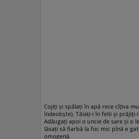
Cojiţi şi spălaţi în apă rece cîţiva m
îndeobşte). Tăiaţi-i în felii şi prăji
Adăugaţi apoi o uncie de sare şi o 
lăsaţi să fiarbă la foc mic pînă e ga
omogenă.