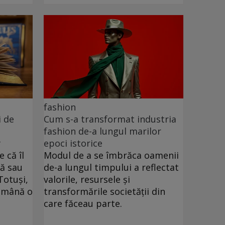
fashion
i de
Cum s-a transformat industria
fashion de-a lungul marilor
y
epoci istorice
 că îl
Modul de a se îmbrăca oamenii
lă sau
de-a lungul timpului a reflectat
Totuși,
valorile, resursele și
n mână o
transformările societății din
care făceau parte.