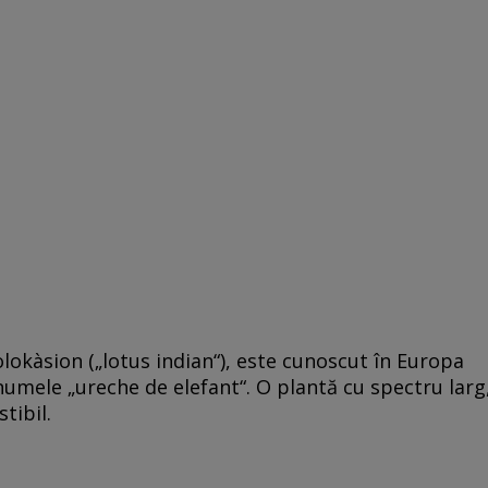
olokàsion („lotus indian“), este cunoscut în Europa
numele „ureche de elefant“. O plantă cu spectru larg
tibil.