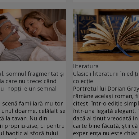
literatura
ul, somnul fragmentat și
Clasicii literaturii în ediți
a care nu trece: când
colecție
l nopții e un semnal
Portretul lui Dorian Gra
l
rămâne același roman, fie
o scenă familiară multor
citești într-o ediție simp
: unul doarme, celălalt se
într-una legată elegant. 
ă la tavan. Nu din
dacă ai ținut vreodată î
i propriu-zise, ci pentru
carte bine făcută, știi că
ul haotic al sforăitului
experiența nu este chiar