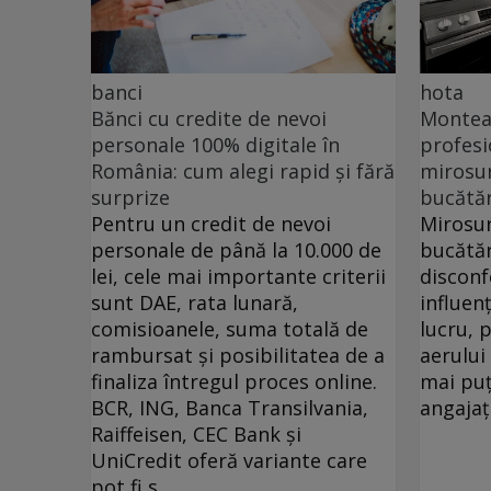
banci
hota
Bănci cu credite de nevoi
Monteaz
personale 100% digitale în
profesi
România: cum alegi rapid și fără
mirosur
surprize
bucătăr
Pentru un credit de nevoi
Mirosur
personale de până la 10.000 de
bucătăr
lei, cele mai importante criterii
disconf
sunt DAE, rata lunară,
influen
comisioanele, suma totală de
lucru, 
rambursat și posibilitatea de a
aerului
finaliza întregul proces online.
mai puț
BCR, ING, Banca Transilvania,
angajați
Raiffeisen, CEC Bank și
UniCredit oferă variante care
pot fi s