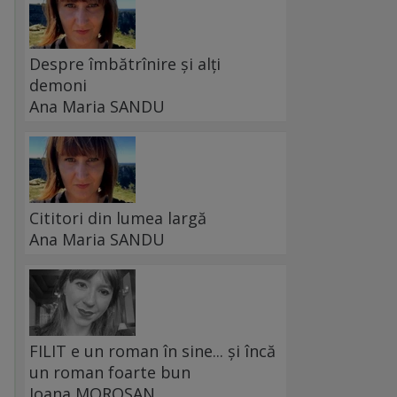
Despre îmbătrînire și alți
demoni
Ana Maria SANDU
Cititori din lumea largă
Ana Maria SANDU
FILIT e un roman în sine... și încă
un roman foarte bun
Ioana MOROȘAN