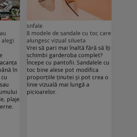
snfale
sau
8 modele de sandale cu toc care
 alegi
alungesc vizual silueta
Vrei să pari mai înaltă fără să îți
e
schimbi garderoba complet?
vacanța
Începe cu pantofii. Sandalele cu
până în
toc bine alese pot modifica
 cu
proporțiile ținutei și pot crea o
 sau
linie vizuală mai lungă a
drumului
picioarelor.
e, plaje
verne.