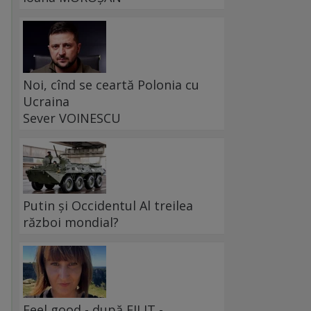
Noi, cînd se ceartă Polonia cu
Ucraina
Sever VOINESCU
Putin și Occidentul Al treilea
război mondial?
Feel good - după FILIT -