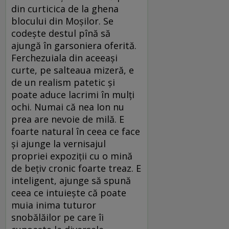
din curticica de la ghena
blocului din Moşilor. Se
codeşte destul pînă să
ajungă în garsoniera oferită.
Ferchezuiala din aceeaşi
curte, pe salteaua mizeră, e
de un realism patetic şi
poate aduce lacrimi în mulţi
ochi. Numai că nea Ion nu
prea are nevoie de milă. E
foarte natural în ceea ce face
şi ajunge la vernisajul
propriei expoziţii cu o mină
de beţiv cronic foarte treaz. E
inteligent, ajunge să spună
ceea ce intuieşte că poate
muia inima tuturor
snobălăilor pe care îi