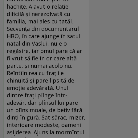
hachiţe. A avut o relaţie
dificilă şi nerezolvată cu
familia, mai ales cu tatăl.
Secvenţa din documentarul
HBO, în care ajunge în satul
natal din Vaslui, nu e o
regăsire, iar omul pare că ar
fi vrut să fie în oricare altă
parte, şi numai acolo nu.
Reîntîlnirea cu fraţii e
chinuită şi pare lipsită de
emoţie adevărată. Unul
dintre fraţi plînge într-
adevăr, dar plînsul lui pare
un plîns moale, de beţiv fără
dinţi în gură. Sat sărac, mizer,
interioare modeste, oameni
aşijderea. Ajuns la mormîntul