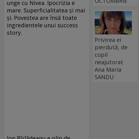
OCTOMBRIE
unge cu Nivea. Ipocrizia e
mare. Superficialitatea şi mai
şi. Povestea are însă toate
ingredientele unui success
story.
Privirea ei
pierdută, de
copil
neajutorat
Ana Maria
SANDU
Ion Bîrlădeanu e plin de