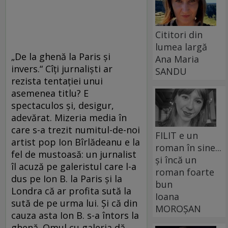
Cititori din
lumea largă
„De la ghenă la Paris şi
Ana Maria
invers.“ Cîţi jurnalişti ar
SANDU
rezista tentaţiei unui
asemenea titlu? E
spectaculos şi, desigur,
adevărat. Mizeria media în
care s-a trezit numitul-de-noi
FILIT e un
artist pop Ion Bîrlădeanu e la
roman în sine...
fel de mustoasă: un jurnalist
și încă un
îl acuză pe galeristul care l-a
roman foarte
dus pe Ion B. la Paris şi la
bun
Londra că ar profita sută la
Ioana
sută de pe urma lui. Şi că din
MOROȘAN
cauza asta Ion B. s-a întors la
ghenă. Omul cu galeria dă