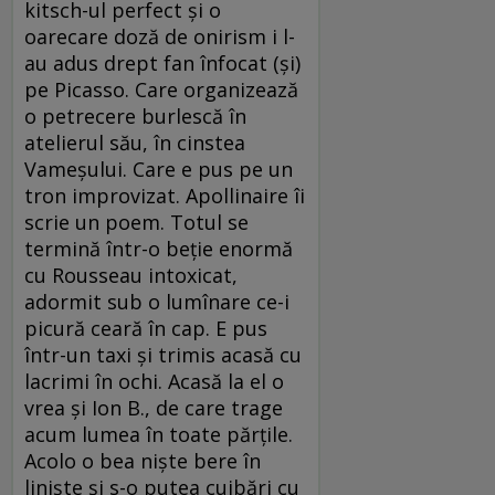
kitsch-ul perfect şi o
oarecare doză de onirism i l-
au adus drept fan înfocat (şi)
pe Picasso. Care organizează
o petrecere burlescă în
atelierul său, în cinstea
Vameşului. Care e pus pe un
tron improvizat. Apollinaire îi
scrie un poem. Totul se
termină într-o beţie enormă
cu Rousseau intoxicat,
adormit sub o lumînare ce-i
picură ceară în cap. E pus
într-un taxi şi trimis acasă cu
lacrimi în ochi. Acasă la el o
vrea şi Ion B., de care trage
acum lumea în toate părţile.
Acolo o bea nişte bere în
linişte şi s-o putea cuibări cu