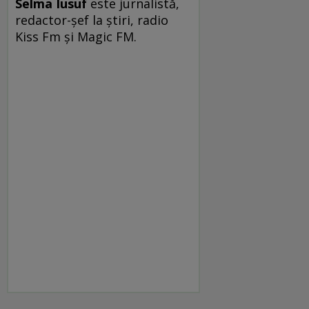
Selma Iusuf
este jurnalistă,
redactor-şef la ştiri, radio
Kiss Fm şi Magic FM.