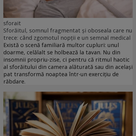
sforait
Sforăitul, somnul fragmentat și oboseala care nu
trece: când zgomotul nopții e un semnal medical
Există o scenă familiară multor cupluri: unul
doarme, celălalt se holbează la tavan. Nu din
insomnii propriu-zise, ci pentru că ritmul haotic
al sforăitului din camera alăturată sau din același
pat transformă noaptea într-un exercițiu de
răbdare.