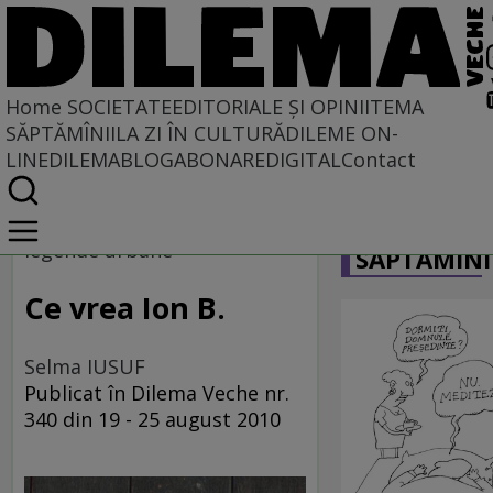
Home
SOCIETATE
EDITORIALE ȘI OPINII
TEMA
SĂPTĂMÎNII
LA ZI ÎN CULTURĂ
DILEME ON-
LINE
DILEMABLOG
ABONARE
DIGITAL
Contact
Home
CARICATU
Societate
legende urbane
SĂPTĂMÎNI
Ce vrea Ion B.
Selma IUSUF
Publicat în Dilema Veche nr.
340 din 19 - 25 august 2010