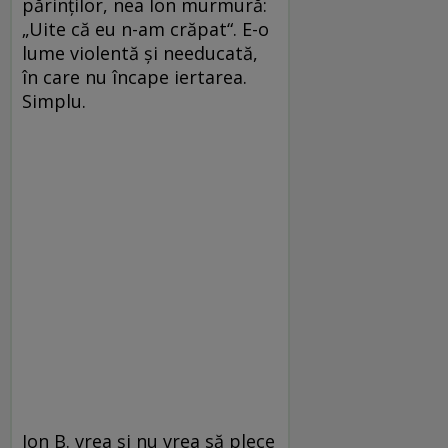
părinţilor, nea Ion murmură:
„Uite că eu n-am crăpat“. E-o
lume violentă şi needucată,
în care nu încape iertarea.
Simplu.
Ion B. vrea şi nu vrea să plece