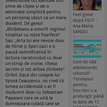
televiziunile occidentale sînt
pline de clişee şi de o
admiraţie simplistă pentru
Feel good -
un personaj văzut ca un mare
după FILIT -
disident. De genul:
Ana Maria
„Bîrlădeanu a omorît regimul
SANDU
totalitar cu nişte foarfece“.
Sau: „Arta lui are nevoie doar
de hîrtie şi lipici (aici e o
pauză semnificativă în
lectura naratorului) cu doar
Cum își văd
un strop de ironie, cîteva
adolescenții
lacrimi şi tot atîtea zîmbete“.
viitorul? -
Oribil. Dacă din colajele lui
Termenul
lipsea Ceauşescu, nu cred că
pentru
lumea occidentală s-ar fi
înscrieri s-a
mulţumit doar cu Sebastian
prelungit până
Papaiani care se uită la
la data de 11
domnişoara colată care se