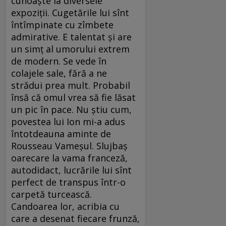
cunoaşte la diversele
expoziţii. Cugetările lui sînt
întîmpinate cu zîmbete
admirative. E talentat şi are
un simţ al umorului extrem
de modern. Se vede în
colajele sale, fără a ne
strădui prea mult. Probabil
însă că omul vrea să fie lăsat
un pic în pace. Nu ştiu cum,
povestea lui Ion mi-a adus
întotdeauna aminte de
Rousseau Vameşul. Slujbaş
oarecare la vama franceză,
autodidact, lucrările lui sînt
perfect de transpus într-o
carpetă turcească.
Candoarea lor, acribia cu
care a desenat fiecare frunză,