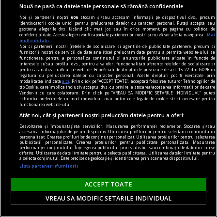
Nouă ne pasă ca datele tale personale să rămână confidențiale
Noi și partenerii noștri
606
stocăm și/sau accesăm informații pe dispozitivul dvs., precum
identificatorii cookie unici pentru prelucrarea datelor cu caracter personal. Puteți accepta sau
gestiona alegerile dvs. făcând clic mai jos sau în orice moment, pe pagina cu politica de
confidențialitate. Aceste alegeri vor fi raportate partenerilor noștri și nu vă vor afecta navigarea.
Mai
cititori
multe detalii
Noi si partenerii nostri (retelele de socializare si agentiile de publicitate partenere, precum si
„Insula” care unește. Cum aduni într-un spațiu
furnizorii nostri de servicii de date analitice) prelucram date pentru a permite website-ului sa
functioneze, pentru a personaliza continutul si anunturile publicitare afisate in functie de
mic o comunitate de cititori?
interesele si/sau profilul dvs., pentru a va oferi functionalitati aferente retelelor de socializare si
pentru a analiza traficul pe website. Beneficiati de drepturile prevazute de art. 15-22 din GDPR in
O comunitate de cititori nu are nevoie de o sală
legatura cu prelucrarea datelor cu caracter personal. Aceste drepturi pot fi exercitate prin
modalitatea indicata
aici
. Prin click pe “ACCEPT TOATE”, acceptati folosirea tuturor Tehnologiilor de
mare sau de bugete generoase. Are nevoie de
tip Cookie, care implica inclusiv acceptul dvs. cu privire la stocarea/accesarea informatiilor de catre
Vendor-ii cu care colaboram. Prin click pe “VREAU SA MODIFIC SETARILE INDIVIDUAL” puteti
intenție clară, organizare și cărți potrivite.
schimba preferintele in mod individual, mai putin cele legate de cookie strict necesare pentru
functionarea website-ului.
Atât noi, cât și partenerii noștri prelucrăm datele pentru a oferi:
Dezvoltarea și îmbunătățirea serviciilor. Măsurarea performanței reclamelor. Stocarea și/sau
accesarea informațiilor de pe un dispozitiv. Utilizarea profilurilor pentru selectarea conținutului
personalizat. Crearea profilurilor de conținut personalizat. Utilizarea profilurilor pentru selectarea
publicității personalizate. Crearea profilurilor pentru publicitate personalizată. Măsurarea
performanței conținutului. Înțelegerea publicului prin statistici sau combinații de date din surse
diferite. Utilizarea de date limitate pentru a selecta publicitatea. Utilizarea datelor limitate pentru
a selecta conținutul. Date precise de geolocație și identificarea prin scanarea dispozitivului.
Listă parteneri (furnizori)
ACCEPT TOATE
VREAU SA MODIFIC SETARILE INDIVIDUAL