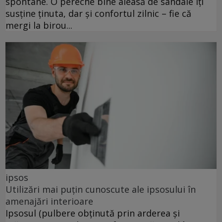
spontane. O pereche bine aleasă de sandale îți
susține ținuta, dar și confortul zilnic – fie că
mergi la birou...
ipsos
Utilizări mai puțin cunoscute ale ipsosului în
amenajări interioare
Ipsosul (pulbere obținută prin arderea și