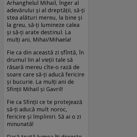
Arhanghelul Mihail, înger al
adevărului şi al dreptăţii, să-ţi
stea alături mereu, la bine şi
la greu, să-ţi lumineze calea
şi să-ţi arate destinul. La
mulţi ani, Mihai/Mihaela!
Fie ca din această zi sfîntă, în
drumul lin al vieţii tale să
răsară mereu cîte-o rază de
soare care să-ţi aducă fericire
şi bucurie. La mulţi ani de
Sfinţii Mihail şi Gavril!
Fie ca Sfinţii ce te protejează
să-ţi aducă mult noroc,
fericire şi împliniri. Să ai o zi
minunată!
Dacă toată lumea îţi doreşte