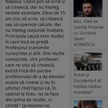
Napoca. Copiii pot să scrie şi
să citească, dar nu înţeleg
textele asimilate. Elevii de 15
ani ştiu să scrie, să citească
Noi, cînd se
sau să opereze calcule, dar
ceartă Polonia
nu înţeleg noţiunile învăţate.
cu Ucraina
Principala cauză este modul
Sever
în care încă se predă.
VOINESCU
Profesorul transmite
cunoştinţe şi atît. Sînt multe
cunoştinţe, sînt profesori
care nu ştiu să citească,
există frică din partea
Putin și
profesorului de a da elevului
Occidentul Al
ocazia să creeze şi nu în
treilea război
ultimul rînd faptul că, în
mondial?
special la liceu, nu se face
disciplina de studiu, ci
ştiinţă.“ (pressone.ro)