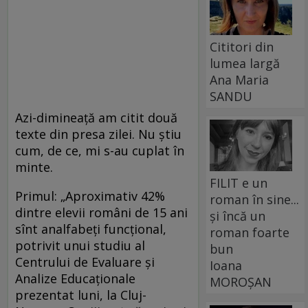
Cititori din
lumea largă
Ana Maria
SANDU
Azi-dimineață am citit două
texte din presa zilei. Nu știu
cum, de ce, mi s-au cuplat în
minte.
FILIT e un
Primul: „Aproximativ 42%
roman în sine...
dintre elevii români de 15 ani
și încă un
sînt analfabeţi funcţional,
roman foarte
potrivit unui studiu al
bun
Centrului de Evaluare şi
Ioana
Analize Educaţionale
MOROȘAN
prezentat luni, la Cluj-