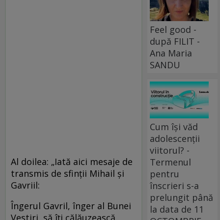
Feel good -
după FILIT -
Ana Maria
SANDU
Cum își văd
adolescenții
viitorul? -
Al doilea: „Iată aici mesaje de
Termenul
transmis de sfinții Mihail și
pentru
Gavriil:
înscrieri s-a
prelungit până
Îngerul Gavril, înger al Bunei
la data de 11
Vestiri, să îţi călăuzească