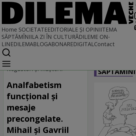
Home
SOCIETATE
EDITORIALE ȘI OPINII
TEMA
SĂPTĂMÎNII
LA ZI ÎN CULTURĂ
DILEME ON-
LINE
DILEMABLOG
ABONARE
DIGITAL
Contact
Home
CARICATU
Societate
Negustori şi muşterii
SĂPTĂMÎNI
Analfabetism
funcțional și
mesaje
precongelate.
Mihail şi Gavriil