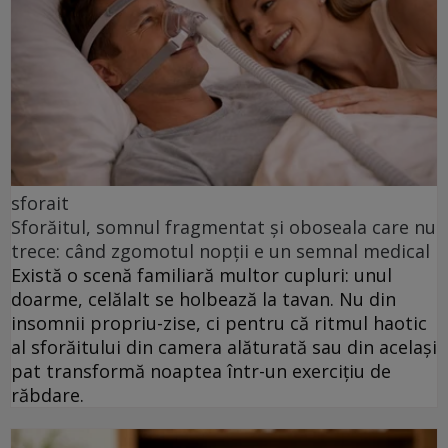
sforait
Sforăitul, somnul fragmentat și oboseala care nu
trece: când zgomotul nopții e un semnal medical
Există o scenă familiară multor cupluri: unul
doarme, celălalt se holbează la tavan. Nu din
insomnii propriu-zise, ci pentru că ritmul haotic
al sforăitului din camera alăturată sau din același
pat transformă noaptea într-un exercițiu de
răbdare.