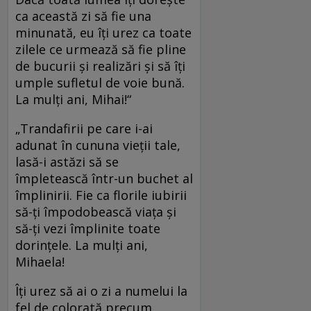
ca această zi să fie una
minunată, eu îţi urez ca toate
zilele ce urmează să fie pline
de bucurii şi realizări şi să îţi
umple sufletul de voie bună.
La mulţi ani, Mihai!“
„Trandafirii pe care i-ai
adunat în cununa vieţii tale,
lasă-i astăzi să se
împletească într-un buchet al
împlinirii. Fie ca florile iubirii
să-ţi împodobească viaţa şi
să-ţi vezi împlinite toate
dorinţele. La mulţi ani,
Mihaela!
Îţi urez să ai o zi a numelui la
fel de colorată precum