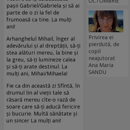
OCTOMBRIE
paşii Gabriel/Gabriela şi să ai
parte de o zi la fel de
frumoasă ca tine. La mulţi
ani!
Privirea ei
Arhanghelul Mihail, înger al
pierdută, de
adevărului şi al dreptăţii, să-ţi
copil
stea alături mereu, la bine şi
neajutorat
la greu, să-ţi lumineze calea
Ana Maria
şi să-ţi arate destinul. La
SANDU
mulţi ani, Mihai/Mihaela!
Fie ca din această zi Sfîntă, în
drumul lin al vieţii tale să
răsară mereu cîte-o rază de
soare care să-ţi aducă fericire
şi bucurie. Multă sănătate şi
un sincer La mulţi ani!