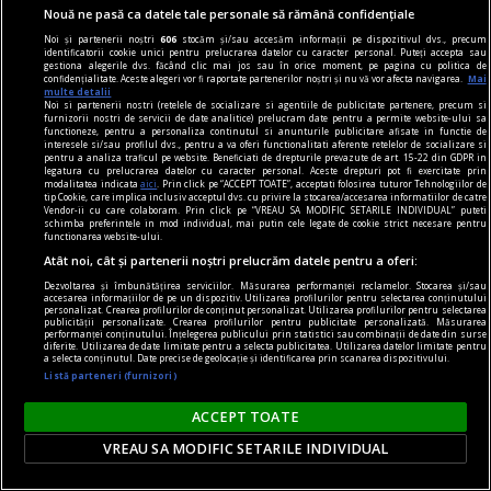
Nouă ne pasă ca datele tale personale să rămână confidențiale
Noi și partenerii noștri
606
stocăm și/sau accesăm informații pe dispozitivul dvs., precum
identificatorii cookie unici pentru prelucrarea datelor cu caracter personal. Puteți accepta sau
gestiona alegerile dvs. făcând clic mai jos sau în orice moment, pe pagina cu politica de
confidențialitate. Aceste alegeri vor fi raportate partenerilor noștri și nu vă vor afecta navigarea.
Mai
multe detalii
Noi si partenerii nostri (retelele de socializare si agentiile de publicitate partenere, precum si
furnizorii nostri de servicii de date analitice) prelucram date pentru a permite website-ului sa
functioneze, pentru a personaliza continutul si anunturile publicitare afisate in functie de
interesele si/sau profilul dvs., pentru a va oferi functionalitati aferente retelelor de socializare si
pentru a analiza traficul pe website. Beneficiati de drepturile prevazute de art. 15-22 din GDPR in
legatura cu prelucrarea datelor cu caracter personal. Aceste drepturi pot fi exercitate prin
modalitatea indicata
aici
. Prin click pe “ACCEPT TOATE”, acceptati folosirea tuturor Tehnologiilor de
tip Cookie, care implica inclusiv acceptul dvs. cu privire la stocarea/accesarea informatiilor de catre
Vendor-ii cu care colaboram. Prin click pe “VREAU SA MODIFIC SETARILE INDIVIDUAL” puteti
schimba preferintele in mod individual, mai putin cele legate de cookie strict necesare pentru
functionarea website-ului.
Atât noi, cât și partenerii noștri prelucrăm datele pentru a oferi:
Dezvoltarea și îmbunătățirea serviciilor. Măsurarea performanței reclamelor. Stocarea și/sau
accesarea informațiilor de pe un dispozitiv. Utilizarea profilurilor pentru selectarea conținutului
personalizat. Crearea profilurilor de conținut personalizat. Utilizarea profilurilor pentru selectarea
casino online
publicității personalizate. Crearea profilurilor pentru publicitate personalizată. Măsurarea
performanței conținutului. Înțelegerea publicului prin statistici sau combinații de date din surse
diferite. Utilizarea de date limitate pentru a selecta publicitatea. Utilizarea datelor limitate pentru
Psihologia la cazino online: evitarea deciziilor
a selecta conținutul. Date precise de geolocație și identificarea prin scanarea dispozitivului.
impulsive și alte abordări pentru distracție
Listă parteneri (furnizori)
mereu responsabilă
ACCEPT TOATE
Noroc sau strategie, ce contează mai mult în
VREAU SA MODIFIC SETARILE INDIVIDUAL
cadrul divertismentului digital făcut posibil de
către platformele cu jocuri de cazinou