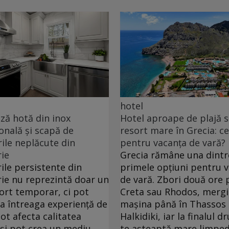
hotel
ă hotă din inox
Hotel aproape de plajă 
onală și scapă de
resort mare în Grecia: ce
ile neplăcute din
pentru vacanța de vară?
ie
Grecia rămâne una dintr
ile persistente din
primele opțiuni pentru 
ie nu reprezintă doar un
de vară. Zbori două ore 
ort temporar, ci pot
Creta sau Rhodos, mergi
ța întreaga experiență de
mașina până în Thassos
pot afecta calitatea
Halkidiki, iar la finalul 
 și pot crea un mediu
te așteaptă mare limped