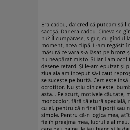
Era cadou, da’ cred că puteam să l
sacoșă. Dar era cadou. Cineva se gîn
nu? Îl cumpărase, sigur, cu gîndul l
moment, acea clipă. L-am regăsit în
măsură ce vara s-a lăsat pe bronz ș
nu neapărat mișto. Și iar l am ocolit
desene retard. Și le-am epuizat și pe
ziua aia am început să-i caut reproșu
se sucește pe burtă. Cert este însă 
ocrotitor. Nu știu din ce este, bu
asta… Pe scurt, motivele căutate, m
monocolor, fără tăietură specială, 
cu el, pentru că n final îl porți sau n
simple. Pentru că-n logica mea, atî
fie în preajma mea, lucrul e al meu
care dau haine, le iau teanc și le da