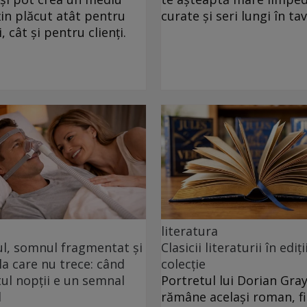
in plăcut atât pentru
curate și seri lungi în ta
, cât și pentru clienți.
literatura
ul, somnul fragmentat și
Clasicii literaturii în ediți
a care nu trece: când
colecție
l nopții e un semnal
Portretul lui Dorian Gra
l
rămâne același roman, fie