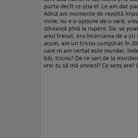
purta decît ce știa el. Le-am dat pac
Adică am momente de revoltă împotri
mine, nu e o opțiune de-o vară, vrea
zdreanță pînă la rupere. Da, se poat
anul trecut, era încercarea de a ști m
acum, am un tricou cumpărat în 2006
care m am certat este murdar, îndesa
băi, tricou? De ce sari de la murdare,
vrei tu să mă anxiezi? Ce sens are? Bă