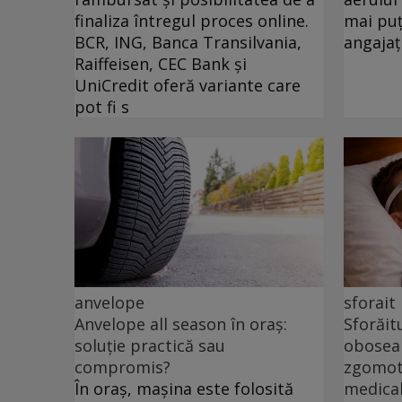
finaliza întregul proces online.
mai puț
BCR, ING, Banca Transilvania,
angajați
Raiffeisen, CEC Bank și
UniCredit oferă variante care
pot fi s
anvelope
sforait
Anvelope all season în oraș:
Sforăit
soluție practică sau
oboseal
compromis?
zgomotu
În oraș, mașina este folosită
medica