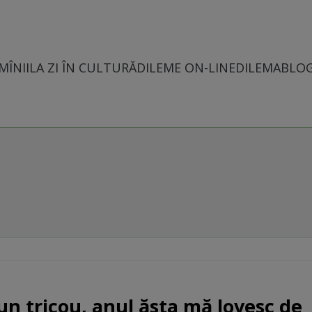
MÎNII
LA ZI ÎN CULTURĂ
DILEME ON-LINE
DILEMABLO
un tricou, anul ăsta mă lovesc de