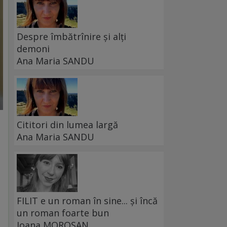
Despre îmbătrînire și alți
demoni
Ana Maria SANDU
Cititori din lumea largă
Ana Maria SANDU
FILIT e un roman în sine... și încă
un roman foarte bun
Ioana MOROȘAN