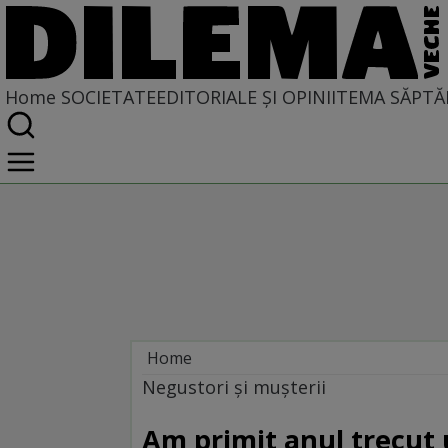
Home
SOCIETATE
EDITORIALE ȘI OPINII
TEMA SĂPTĂ
Home
Societate
Negustori şi muşterii
Am primit anul trecut 