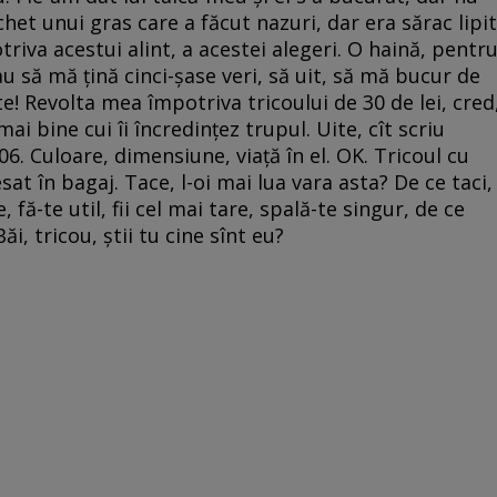
het unui gras care a făcut nazuri, dar era sărac lipit
va acestui alint, a acestei alegeri. O haină, pentr
u să mă țină cinci-șase veri, să uit, să mă bucur de
e! Revolta mea împotriva tricoului de 30 de lei, cred
ai bine cui îi încredințez trupul. Uite, cît scriu
. Culoare, dimensiune, viață în el. OK. Tricoul cu
t în bagaj. Tace, l-oi mai lua vara asta? De ce taci,
 fă-te util, fii cel mai tare, spală-te singur, de ce
i, tricou, știi tu cine sînt eu?