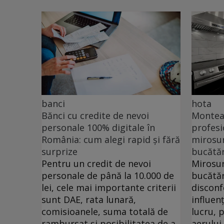
banci
hota
Bănci cu credite de nevoi
Monteaz
personale 100% digitale în
profesi
România: cum alegi rapid și fără
mirosur
surprize
bucătăr
Pentru un credit de nevoi
Mirosur
personale de până la 10.000 de
bucătăr
lei, cele mai importante criterii
disconf
sunt DAE, rata lunară,
influen
comisioanele, suma totală de
lucru, 
rambursat și posibilitatea de a
aerului