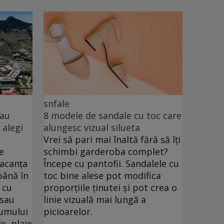
snfale
sau
8 modele de sandale cu toc care
 alegi
alungesc vizual silueta
Vrei să pari mai înaltă fără să îți
e
schimbi garderoba complet?
vacanța
Începe cu pantofii. Sandalele cu
până în
toc bine alese pot modifica
 cu
proporțiile ținutei și pot crea o
 sau
linie vizuală mai lungă a
drumului
picioarelor.
e, plaje