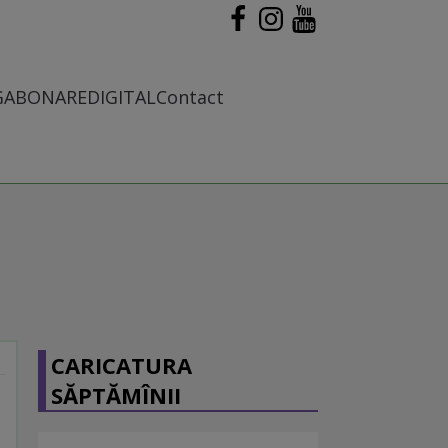
G
ABONARE
DIGITAL
Contact
CARICATURA
SĂPTĂMÎNII