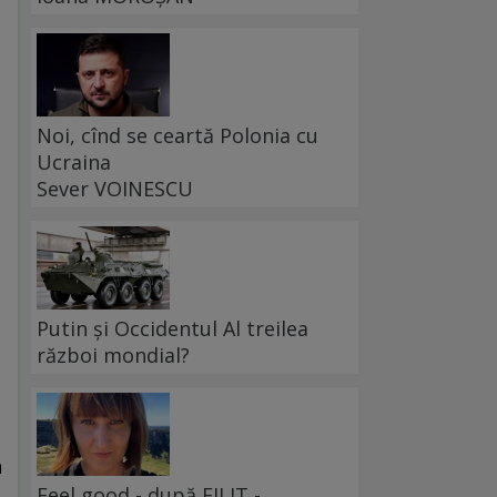
Noi, cînd se ceartă Polonia cu
Ucraina
Sever VOINESCU
Putin și Occidentul Al treilea
război mondial?
n
Feel good - după FILIT -