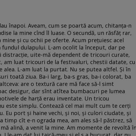
 dau înapoi. Aveam, cum se poartă acum, chitanța-n
dise la mine cînd îl luase. O secundă, un răsfăț rar,
a mine și cu ochii pe oferte. Acum prețuiesc acel
 fundul dulapului. L-am ocolit la început, dar pe
i distracție, uite-mă dependent de tricouri curate,
, am luat tricouri de la festivaluri, chestii datate, cu
 alea. L-am luat la purtat. Nu se putea altfel. Și în
ri toată ziua. Ba-i larg, ba-s gras, ba-i colorat, ba
altceva: are o textură care mă face să-l simt
mbac desigur, dar sînt atîtea bumbacuri pe lumea
otivele de harță erau inventate. Un tricou
nu este simplu. Contează cel mai mult cum te cerți
u. Eu port și haine vechi, și noi, și culori ciudate, și
ta timp cît e-n ograda mea, am ales să-l păstrez, să
, mă alină, a venit la mine. Am momente de revoltă î
u. I le-am dat lui taică-meu și el s a bucurat, dar nu