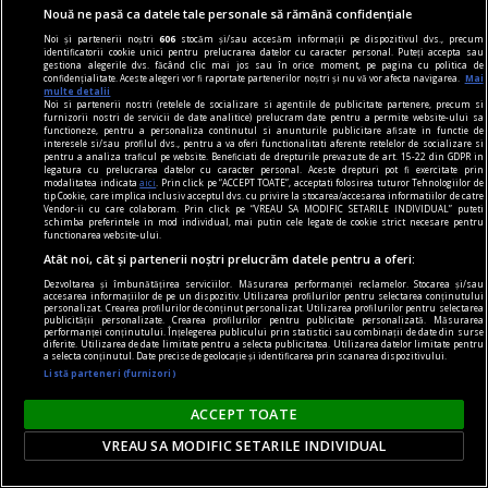
Nouă ne pasă ca datele tale personale să rămână confidențiale
Noi și partenerii noștri
606
stocăm și/sau accesăm informații pe dispozitivul dvs., precum
identificatorii cookie unici pentru prelucrarea datelor cu caracter personal. Puteți accepta sau
gestiona alegerile dvs. făcând clic mai jos sau în orice moment, pe pagina cu politica de
confidențialitate. Aceste alegeri vor fi raportate partenerilor noștri și nu vă vor afecta navigarea.
Mai
multe detalii
Noi si partenerii nostri (retelele de socializare si agentiile de publicitate partenere, precum si
furnizorii nostri de servicii de date analitice) prelucram date pentru a permite website-ului sa
functioneze, pentru a personaliza continutul si anunturile publicitare afisate in functie de
interesele si/sau profilul dvs., pentru a va oferi functionalitati aferente retelelor de socializare si
pentru a analiza traficul pe website. Beneficiati de drepturile prevazute de art. 15-22 din GDPR in
legatura cu prelucrarea datelor cu caracter personal. Aceste drepturi pot fi exercitate prin
modalitatea indicata
aici
. Prin click pe “ACCEPT TOATE”, acceptati folosirea tuturor Tehnologiilor de
tip Cookie, care implica inclusiv acceptul dvs. cu privire la stocarea/accesarea informatiilor de catre
Vendor-ii cu care colaboram. Prin click pe “VREAU SA MODIFIC SETARILE INDIVIDUAL” puteti
schimba preferintele in mod individual, mai putin cele legate de cookie strict necesare pentru
functionarea website-ului.
Atât noi, cât și partenerii noștri prelucrăm datele pentru a oferi:
Dezvoltarea și îmbunătățirea serviciilor. Măsurarea performanței reclamelor. Stocarea și/sau
istoria comunismului
accesarea informațiilor de pe un dispozitiv. Utilizarea profilurilor pentru selectarea conținutului
personalizat. Crearea profilurilor de conținut personalizat. Utilizarea profilurilor pentru selectarea
Istoria comunismului: lecturi esențiale pentru a
publicității personalizate. Crearea profilurilor pentru publicitate personalizată. Măsurarea
performanței conținutului. Înțelegerea publicului prin statistici sau combinații de date din surse
înțelege un fenomen global
diferite. Utilizarea de date limitate pentru a selecta publicitatea. Utilizarea datelor limitate pentru
a selecta conținutul. Date precise de geolocație și identificarea prin scanarea dispozitivului.
Comunismul a fost un fenomen global care a
Listă parteneri (furnizori)
influențat profund secolul XX, iar studiul său
ACCEPT TOATE
continuă să fie de mare interes pentru istorici,
VREAU SA MODIFIC SETARILE INDIVIDUAL
politologi și publicul larg.