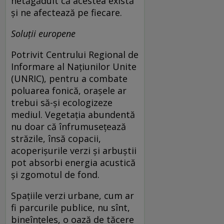
netăgăduit că acestea există
și ne afectează pe fiecare.
Soluții europene
Potrivit Centrului Regional de
Informare al Națiunilor Unite
(UNRIC), pentru a combate
poluarea fonică, orașele ar
trebui să-și ecologizeze
mediul. Vegetația abundentă
nu doar că înfrumusețează
străzile, însă copacii,
acoperișurile verzi și arbuștii
pot absorbi energia acustică
și zgomotul de fond.
Spațiile verzi urbane, cum ar
fi parcurile publice, nu sînt,
bineînțeles, o oază de tăcere