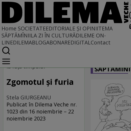
Home
SOCIETATE
EDITORIALE ȘI OPINII
TEMA
SĂPTĂMÎNII
LA ZI ÎN CULTURĂ
DILEME ON-
LINE
DILEMABLOG
ABONARE
DIGITAL
Contact
Home
CARICATU
Societate
la fața timpului
SĂPTĂMÎNI
Zgomotul și furia
Stela GIURGEANU
Publicat în Dilema Veche nr.
1023 din 16 noiembrie – 22
noiembrie 2023