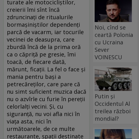
turate ale motocicliștilor,
creierii îmi sînt încă
zdruncinați de ritualurile
bormașiniștilor dependenți
Noi, cînd se
parcă de vacarm, iar tocurile
ceartă Polonia
vecinei de deasupra, care
cu Ucraina
zburdă încă de la prima oră
Sever
ca o căpriță pe gresie, îmi
VOINESCU
toacă, de fiecare dată,
mărunt, ficații. La fel o face și
mania pentru bași a
petrecăreților, care pare că
nu simt suficient muzica dacă
Putin și
nu o azvîrle cu furie în pereții
Occidentul Al
celorlalți vecini. Și, cu
treilea război
siguranță, nu voi afla nici în
mondial?
viața asta, nici în
următoarele, de ce multe
restaurante, spații destinate