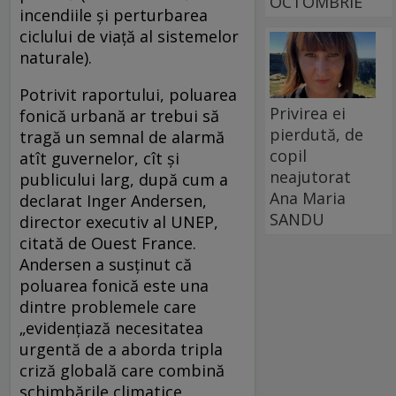
OCTOMBRIE
incendiile și perturbarea
ciclului de viață al sistemelor
naturale).
Potrivit raportului, poluarea
Privirea ei
fonică urbană ar trebui să
pierdută, de
tragă un semnal de alarmă
copil
atît guvernelor, cît și
neajutorat
publicului larg, după cum a
Ana Maria
declarat Inger Andersen,
SANDU
director executiv al UNEP,
citată de Ouest France.
Andersen a susținut că
poluarea fonică este una
dintre problemele care
„evidențiază necesitatea
urgentă de a aborda tripla
criză globală care combină
schimbările climatice,