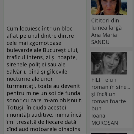
Cititori din
lumea largă
Cum locuiesc într-un bloc
Ana Maria
aflat pe unul dintre dintre
SANDU
cele mai zgomotoase
bulevarde ale Bucureștiului,
traficul intens, zi și noapte,
sirenele poliției sau ale
Salvării, pînă și gîlcevile
nocturne ale unor
FILIT e un
turmentați, toate au devenit
roman în sine...
pentru mine un soi de fundal
și încă un
sonor cu care m-am obișnuit.
roman foarte
Totuși, în ciuda acestei
bun
imunități auditive, inima încă
Ioana
îmi tresaltă de fiecare dată
MOROȘAN
cînd aud motoarele dinadins