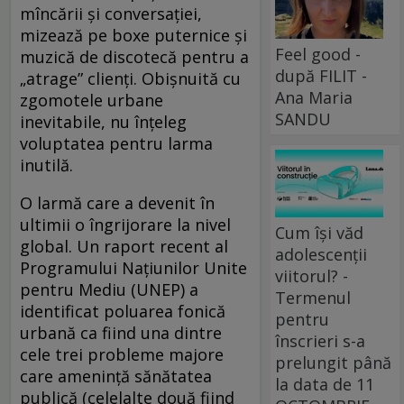
mîncării și conversației,
mizează pe boxe puternice și
Feel good -
muzică de discotecă pentru a
după FILIT -
„atrage” clienți. Obișnuită cu
Ana Maria
zgomotele urbane
SANDU
inevitabile, nu înțeleg
voluptatea pentru larma
inutilă.
O larmă care a devenit în
ultimii o îngrijorare la nivel
Cum își văd
global. Un raport recent al
adolescenții
Programului Națiunilor Unite
viitorul? -
pentru Mediu (UNEP) a
Termenul
identificat poluarea fonică
pentru
urbană ca fiind una dintre
înscrieri s-a
cele trei probleme majore
prelungit până
care amenință sănătatea
la data de 11
publică (celelalte două fiind