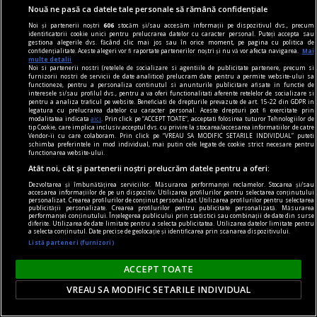
Nouă ne pasă ca datele tale personale să rămână confidențiale
Noi și partenerii noștri
606
stocăm și/sau accesăm informații pe dispozitivul dvs., precum
identificatorii cookie unici pentru prelucrarea datelor cu caracter personal. Puteți accepta sau
gestiona alegerile dvs. făcând clic mai jos sau în orice moment, pe pagina cu politica de
confidențialitate. Aceste alegeri vor fi raportate partenerilor noștri și nu vă vor afecta navigarea.
Mai
multe detalii
Noi si partenerii nostri (retelele de socializare si agentiile de publicitate partenere, precum si
furnizorii nostri de servicii de date analitice) prelucram date pentru a permite website-ului sa
functioneze, pentru a personaliza continutul si anunturile publicitare afisate in functie de
comunicat
interesele si/sau profilul dvs., pentru a va oferi functionalitati aferente retelelor de socializare si
pentru a analiza traficul pe website. Beneficiati de drepturile prevazute de art. 15-22 din GDPR in
BRAT își prezintă poziția față de textul curent al
legatura cu prelucrarea datelor cu caracter personal. Aceste drepturi pot fi exercitate prin
modalitatea indicata
aici
. Prin click pe “ACCEPT TOATE”, acceptati folosirea tuturor Tehnologiilor de
Digital Omnibus VII și atrage atenția asupra
tip Cookie, care implica inclusiv acceptul dvs. cu privire la stocarea/accesarea informatiilor de catre
Vendor-ii cu care colaboram. Prin click pe “VREAU SA MODIFIC SETARILE INDIVIDUAL” puteti
importanței acestuia pentru sustenabilitatea și
schimba preferintele in mod individual, mai putin cele legate de cookie strict necesare pentru
functionarea website-ului.
libertatea presei
Atât noi, cât și partenerii noștri prelucrăm datele pentru a oferi:
Biroul Român de Audit Transmedia (BRAT) își
Dezvoltarea și îmbunătățirea serviciilor. Măsurarea performanței reclamelor. Stocarea și/sau
exprimă poziția față de textul actual al Digital
accesarea informațiilor de pe un dispozitiv. Utilizarea profilurilor pentru selectarea conținutului
personalizat. Crearea profilurilor de conținut personalizat. Utilizarea profilurilor pentru selectarea
publicității personalizate. Crearea profilurilor pentru publicitate personalizată. Măsurarea
Omnibus VII, propus de Președinția Cipriotă a
performanței conținutului. Înțelegerea publicului prin statistici sau combinații de date din surse
diferite. Utilizarea de date limitate pentru a selecta publicitatea. Utilizarea datelor limitate pentru
Consiliului Uniunii Europene în data de 21 mai
a selecta conținutul. Date precise de geolocație și identificarea prin scanarea dispozitivului.
Listă parteneri (furnizori)
2026, si susține propunerea de excludere din
acest proiect de lege a prevederii privind
ACCEPT TOATE
gestionarea ...
VREAU SA MODIFIC SETARILE INDIVIDUAL