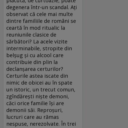
plăcută, de curtoazie, poate
degenera într-un scandal. Ați
observat că cele mai multe
dintre familiile de români se
ceartă în mod ritualic la
reuniunile clasice de
sărbători? La acele vizite
interminabile, stropite din
belșug și cu alcool care
contribuie din plin la
declanșarea certurilor?
Certurile astea iscate din
nimic de obicei au în spate
un istoric, un trecut comun,
zgîndărești niște demoni,
căci orice familie își are
demonii săi. Reproșuri,
lucruri care au rămas
nespuse, nerezolvate. În trei