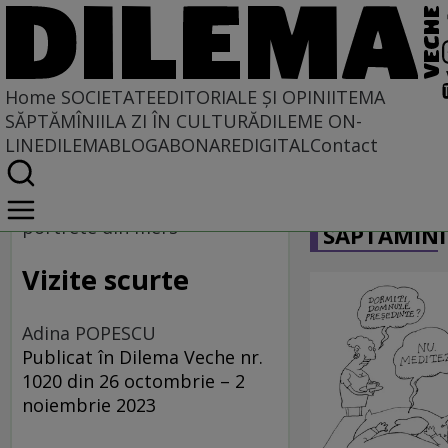
Home
SOCIETATE
EDITORIALE ȘI OPINII
TEMA
SĂPTĂMÎNII
LA ZI ÎN CULTURĂ
DILEME ON-
LINE
DILEMABLOG
ABONARE
DIGITAL
Contact
Home
CARICATU
Societate
portrete din mers
SĂPTĂMÎNI
Vizite scurte
Adina POPESCU
Publicat în Dilema Veche nr.
1020 din 26 octombrie – 2
noiembrie 2023