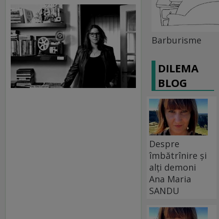
Barburisme
DILEMA
BLOG
Despre
îmbătrînire și
alți demoni
Ana Maria
SANDU