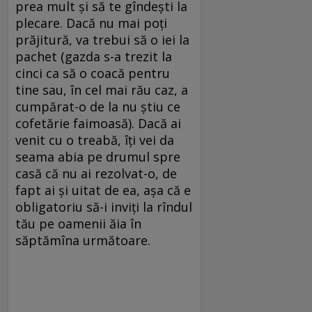
prea mult și să te gîndești la
plecare. Dacă nu mai poți
prăjitură, va trebui să o iei la
pachet (gazda s-a trezit la
cinci ca să o coacă pentru
tine sau, în cel mai rău caz, a
cumpărat-o de la nu știu ce
cofetărie faimoasă). Dacă ai
venit cu o treabă, îți vei da
seama abia pe drumul spre
casă că nu ai rezolvat-o, de
fapt ai și uitat de ea, așa că e
obligatoriu să-i inviți la rîndul
tău pe oamenii ăia în
săptămîna următoare.