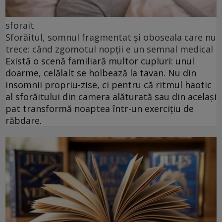
sforait
Sforăitul, somnul fragmentat și oboseala care nu
trece: când zgomotul nopții e un semnal medical
Există o scenă familiară multor cupluri: unul
doarme, celălalt se holbează la tavan. Nu din
insomnii propriu-zise, ci pentru că ritmul haotic
al sforăitului din camera alăturată sau din același
pat transformă noaptea într-un exercițiu de
răbdare.