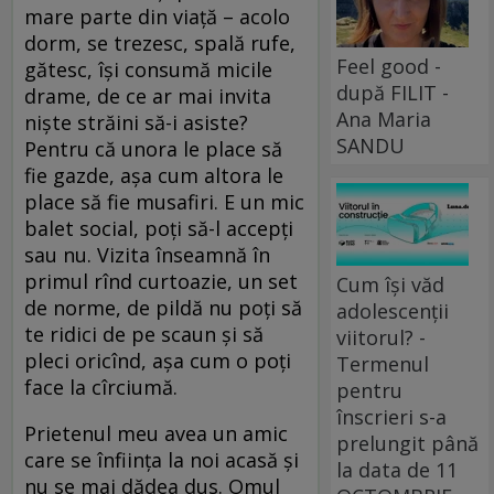
mare parte din viață – acolo
dorm, se trezesc, spală rufe,
Feel good -
gătesc, își consumă micile
după FILIT -
drame, de ce ar mai invita
Ana Maria
niște străini să-i asiste?
SANDU
Pentru că unora le place să
fie gazde, așa cum altora le
place să fie musafiri. E un mic
balet social, poți să-l accepți
sau nu. Vizita înseamnă în
primul rînd curtoazie, un set
Cum își văd
de norme, de pildă nu poți să
adolescenții
te ridici de pe scaun și să
viitorul? -
pleci oricînd, așa cum o poți
Termenul
face la cîrciumă.
pentru
înscrieri s-a
Prietenul meu avea un amic
prelungit până
care se înființa la noi acasă și
la data de 11
nu se mai dădea dus. Omul