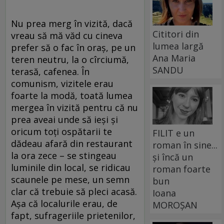
Nu prea merg în vizită, dacă
Cititori din
vreau să mă văd cu cineva
lumea largă
prefer să o fac în oraș, pe un
Ana Maria
teren neutru, la o cîrciumă,
SANDU
terasă, cafenea. În
comunism, vizitele erau
foarte la modă, toată lumea
mergea în vizită pentru că nu
prea aveai unde să ieși și
oricum toți ospătarii te
FILIT e un
dădeau afară din restaurant
roman în sine...
la ora zece – se stingeau
și încă un
luminile din local, se ridicau
roman foarte
scaunele pe mese, un semn
bun
clar că trebuie să pleci acasă.
Ioana
Așa că localurile erau, de
MOROȘAN
fapt, sufrageriile prietenilor,