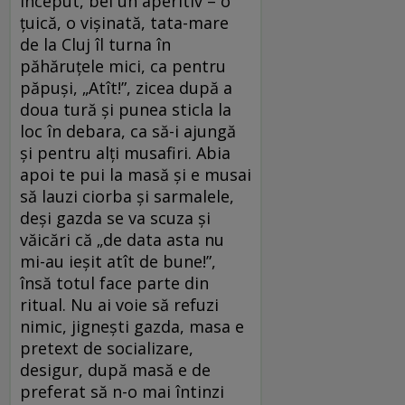
început, bei un aperitiv – o
țuică, o vișinată, tata-mare
de la Cluj îl turna în
păhăruțele mici, ca pentru
păpuși, „Atît!”, zicea după a
doua tură și punea sticla la
loc în debara, ca să-i ajungă
și pentru alți musafiri. Abia
apoi te pui la masă și e musai
să lauzi ciorba și sarmalele,
deși gazda se va scuza și
văicări că „de data asta nu
mi-au ieșit atît de bune!”,
însă totul face parte din
ritual. Nu ai voie să refuzi
nimic, jignești gazda, masa e
pretext de socializare,
desigur, după masă e de
preferat să n-o mai întinzi