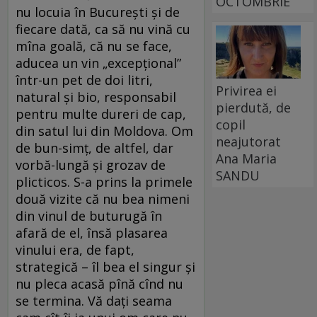
OCTOMBRIE
nu locuia în București și de
fiecare dată, ca să nu vină cu
mîna goală, că nu se face,
aducea un vin „excepțional”
într-un pet de doi litri,
Privirea ei
natural și bio, responsabil
pierdută, de
pentru multe dureri de cap,
copil
din satul lui din Moldova. Om
neajutorat
de bun-simț, de altfel, dar
Ana Maria
vorbă-lungă și grozav de
SANDU
plicticos. S-a prins la primele
două vizite că nu bea nimeni
din vinul de buturugă în
afară de el, însă plasarea
vinului era, de fapt,
strategică – îl bea el singur și
nu pleca acasă pînă cînd nu
se termina. Vă dați seama