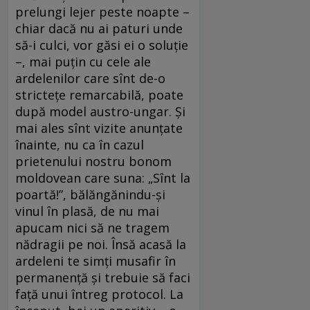
prelungi lejer peste noapte –
chiar dacă nu ai paturi unde
să-i culci, vor găsi ei o soluție
–, mai puțin cu cele ale
ardelenilor care sînt de-o
strictețe remarcabilă, poate
după model austro-ungar. Și
mai ales sînt vizite anunțate
înainte, nu ca în cazul
prietenului nostru bonom
moldovean care suna: „Sînt la
poartă!”, bălăngănindu-și
vinul în plasă, de nu mai
apucam nici să ne tragem
nădragii pe noi. Însă acasă la
ardeleni te simți musafir în
permanență și trebuie să faci
față unui întreg protocol. La