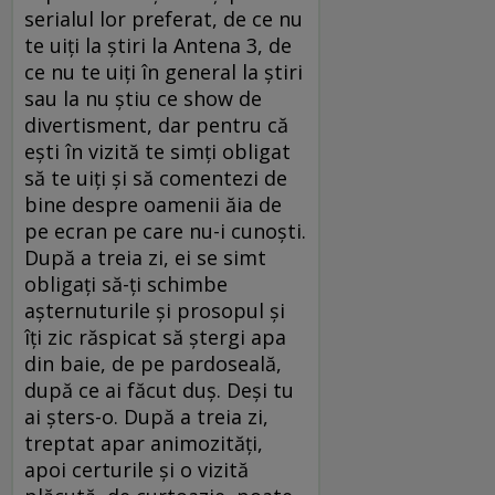
serialul lor preferat, de ce nu
te uiți la știri la Antena 3, de
ce nu te uiți în general la știri
sau la nu știu ce show de
divertisment, dar pentru că
ești în vizită te simți obligat
să te uiți și să comentezi de
bine despre oamenii ăia de
pe ecran pe care nu-i cunoști.
După a treia zi, ei se simt
obligați să-ți schimbe
așternuturile și prosopul și
îți zic răspicat să ștergi apa
din baie, de pe pardoseală,
după ce ai făcut duș. Deși tu
ai șters-o. După a treia zi,
treptat apar animozități,
apoi certurile și o vizită