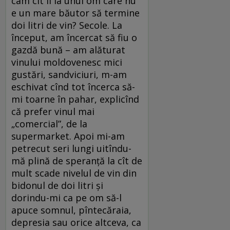
cam cît îi ia unui om care nu
e un mare băutor să termine
doi litri de vin? Secole. La
început, am încercat să fiu o
gazdă bună – am alăturat
vinului moldovenesc mici
gustări, sandviciuri, m-am
eschivat cînd tot încerca să-
mi toarne în pahar, explicînd
că prefer vinul mai
„comercial”, de la
supermarket. Apoi mi-am
petrecut seri lungi uitîndu-
mă plină de speranță la cît de
mult scade nivelul de vin din
bidonul de doi litri și
dorindu-mi ca pe om să-l
apuce somnul, pîntecăraia,
depresia sau orice altceva, ca