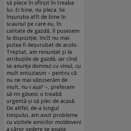
să plece în sfîrșit în treaba
lui. Ei bine, nu pleca. Se
înșuruba atît de bine în
scaunul pe care eu, în
calitate de gazdă, îl pusesem
la dispoziție, încît nu mai
putea fi deșurubat de acolo.
Treptat, am renunțat și la
atribuțiile de gazdă, iar cînd
se anunța domnul cu vinul, cu
mult entuziasm – pentru că
nu ne mai văzuserăm de
mult, nu-i așa? –, preferam
să-mi găsesc o treabă
urgentă și să plec de acasă.
De altfel, de-a lungul
timpului, am avut probleme
cu vizitele amicilor moldoveni
a căror ședere se poate