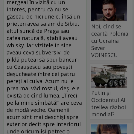
mergeai în vizită cu un
interes, pentru că nu se
găseau de nici unele, însă un
prieten avea salam de Sibiu,
Noi, cînd se
altul șuncă de Praga sau
ceartă Polonia
cafea naturală, ștabii aveau
cu Ucraina
whisky. Iar vizitele în sine
Sever
aveau ceva subversiv, de
VOINESCU
pildă puteai să spui bancuri
cu Ceaușescu sau povești
deșucheate între cei patru
pereți ai cuiva. Acum nu le
prea mai văd rostul, deși ele
Putin și
există de cînd lumea. „Treci
Occidentul Al
pe la mine sîmbătă!“ are ceva
treilea război
de modă veche. Oamenii
mondial?
acum sînt mai deschiși spre
exterior decît spre interiorul
unde oricum își petrec o