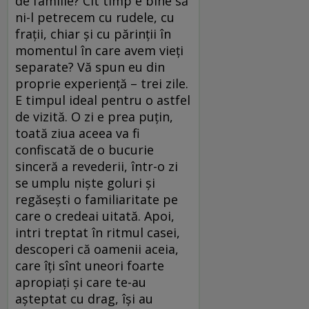
de familie? Cît timp e bine să
ni-l petrecem cu rudele, cu
frații, chiar și cu părinții în
momentul în care avem vieți
separate? Vă spun eu din
proprie experiență – trei zile.
E timpul ideal pentru o astfel
de vizită. O zi e prea puțin,
toată ziua aceea va fi
confiscată de o bucurie
sinceră a revederii, într-o zi
se umplu niște goluri și
regăsești o familiaritate pe
care o credeai uitată. Apoi,
intri treptat în ritmul casei,
descoperi că oamenii aceia,
care îți sînt uneori foarte
apropiați și care te-au
așteptat cu drag, își au