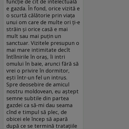
funcție de cît de intelectuală
e gazda. În fond, orice vizită e
o scurtă călătorie prin viața
unui om care de multe ori ți-e
străin și orice casă e mai
mult sau mai puțin un
sanctuar. Vizitele presupun o
mai mare intimitate decît
întîlnirile în oraș, îi intri
omului în baie, arunci fără să
vrei o privire în dormitor,
ești într-un fel un intrus.
Spre deosebire de amicul
nostru moldovean, eu aștept
semne subtile din partea
gazdei ca să-mi dau seama
cînd e timpul să plec, de
obicei ele încep să apară
după ce se termină tratațiile