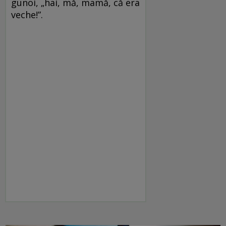
gunoi, „hai, mă, mamă, că era
veche!”.