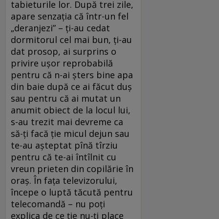
tabieturile lor. După trei zile,
apare senzația că într-un fel
„deranjezi” – ți-au cedat
dormitorul cel mai bun, ți-au
dat prosop, ai surprins o
privire ușor reprobabilă
pentru că n-ai șters bine apa
din baie după ce ai făcut duș
sau pentru că ai mutat un
anumit obiect de la locul lui,
s-au trezit mai devreme ca
să-ți facă ție micul dejun sau
te-au așteptat pînă tîrziu
pentru că te-ai întîlnit cu
vreun prieten din copilărie în
oraș. În fața televizorului,
începe o luptă tăcută pentru
telecomandă – nu poți
explica de ce ție nu-ți place