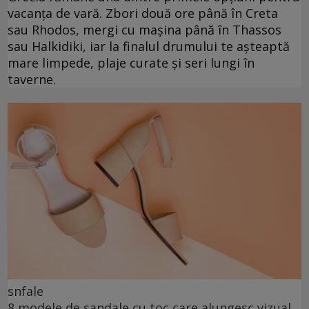
vacanța de vară. Zbori două ore până în Creta
sau Rhodos, mergi cu mașina până în Thassos
sau Halkidiki, iar la finalul drumului te așteaptă
mare limpede, plaje curate și seri lungi în
taverne.
snfale
8 modele de sandale cu toc care alungesc vizual