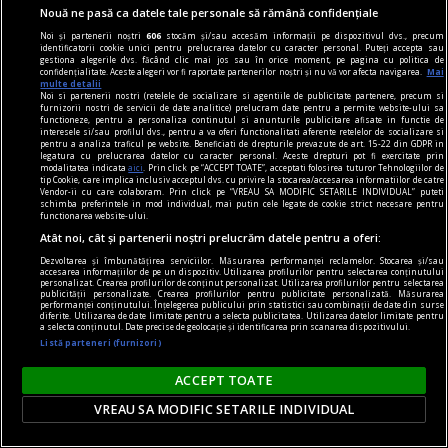
Nouă ne pasă ca datele tale personale să rămână confidențiale
Noi și partenerii noștri
606
stocăm și/sau accesăm informații pe dispozitivul dvs., precum
identificatorii cookie unici pentru prelucrarea datelor cu caracter personal. Puteți accepta sau
gestiona alegerile dvs. făcând clic mai jos sau în orice moment, pe pagina cu politica de
confidențialitate. Aceste alegeri vor fi raportate partenerilor noștri și nu vă vor afecta navigarea.
Mai
multe detalii
Noi si partenerii nostri (retelele de socializare si agentiile de publicitate partenere, precum si
furnizorii nostri de servicii de date analitice) prelucram date pentru a permite website-ului sa
functioneze, pentru a personaliza continutul si anunturile publicitare afisate in functie de
interesele si/sau profilul dvs., pentru a va oferi functionalitati aferente retelelor de socializare si
pentru a analiza traficul pe website. Beneficiati de drepturile prevazute de art. 15-22 din GDPR in
cititori
legatura cu prelucrarea datelor cu caracter personal. Aceste drepturi pot fi exercitate prin
modalitatea indicata
aici
. Prin click pe “ACCEPT TOATE”, acceptati folosirea tuturor Tehnologiilor de
„Insula” care unește. Cum aduni într-un spațiu
tip Cookie, care implica inclusiv acceptul dvs. cu privire la stocarea/accesarea informatiilor de catre
Vendor-ii cu care colaboram. Prin click pe “VREAU SA MODIFIC SETARILE INDIVIDUAL” puteti
mic o comunitate de cititori?
schimba preferintele in mod individual, mai putin cele legate de cookie strict necesare pentru
functionarea website-ului.
O comunitate de cititori nu are nevoie de o sală
Atât noi, cât și partenerii noștri prelucrăm datele pentru a oferi:
mare sau de bugete generoase. Are nevoie de
Dezvoltarea și îmbunătățirea serviciilor. Măsurarea performanței reclamelor. Stocarea și/sau
accesarea informațiilor de pe un dispozitiv. Utilizarea profilurilor pentru selectarea conținutului
intenție clară, organizare și cărți potrivite.
personalizat. Crearea profilurilor de conținut personalizat. Utilizarea profilurilor pentru selectarea
publicității personalizate. Crearea profilurilor pentru publicitate personalizată. Măsurarea
performanței conținutului. Înțelegerea publicului prin statistici sau combinații de date din surse
diferite. Utilizarea de date limitate pentru a selecta publicitatea. Utilizarea datelor limitate pentru
a selecta conținutul. Date precise de geolocație și identificarea prin scanarea dispozitivului.
Listă parteneri (furnizori)
ACCEPT TOATE
VREAU SA MODIFIC SETARILE INDIVIDUAL