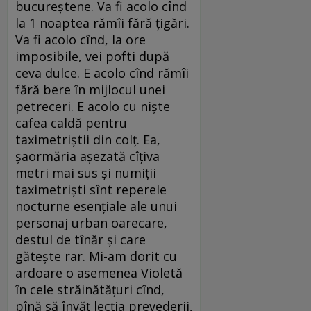
bucureştene. Va fi acolo cînd
la 1 noaptea rămîi fără ţigări.
Va fi acolo cînd, la ore
imposibile, vei pofti după
ceva dulce. E acolo cînd rămîi
fără bere în mijlocul unei
petreceri. E acolo cu nişte
cafea caldă pentru
taximetriştii din colţ. Ea,
şaormăria aşezată cîţiva
metri mai sus şi numiţii
taximetrişti sînt reperele
nocturne esenţiale ale unui
personaj urban oarecare,
destul de tînăr şi care
găteşte rar. Mi-am dorit cu
ardoare o asemenea Violetă
în cele străinătăţuri cînd,
pînă să învăţ lecţia prevederii,