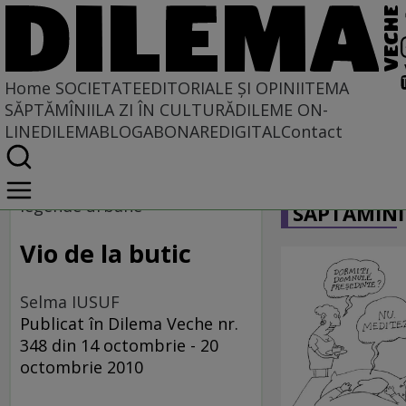
Home
SOCIETATE
EDITORIALE ȘI OPINII
TEMA
SĂPTĂMÎNII
LA ZI ÎN CULTURĂ
DILEME ON-
LINE
DILEMABLOG
ABONARE
DIGITAL
Contact
Home
CARICATU
Societate
legende urbane
SĂPTĂMÎNI
Vio de la butic
Selma IUSUF
Publicat în Dilema Veche nr.
348 din 14 octombrie - 20
octombrie 2010