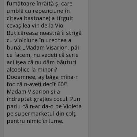
fumătoare înrăită şi care
umblă cu repeziciune în
cîteva bastoane) a tîrguit
cevaşilea vin de la Vio.
Buticăreasa noastră îi strigă
cu vioiciune în urechea a
bună: „Madam Visarion, păi
ce facem, nu vedeţi că scrie
acilişea că nu dăm băuturi
alcoolice la minori?
Dooamnee, aş băga mîna-n
foc că n-aveţi decît 60!“.
Madam Visarion şi-a
îndreptat graţios cocul. Pun
pariu că n-ar da-o pe Violeta
pe supermarketul din colţ,
pentru nimic în lume.