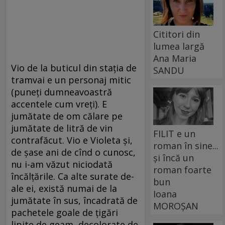
Cititori din
lumea largă
Ana Maria
Vio de la buticul din staţia de
SANDU
tramvai e un personaj mitic
(puneţi dumneavoastră
accentele cum vreţi). E
jumătate de om călare pe
jumătate de litră de vin
FILIT e un
contrafăcut. Vio e Violeta şi,
roman în sine...
de şase ani de cînd o cunosc,
și încă un
nu i-am văzut niciodată
roman foarte
încălţările. Ca alte surate de-
bun
ale ei, există numai de la
Ioana
jumătate în sus, încadrată de
MOROȘAN
pachetele goale de ţigări
lipite de geam, decolorate de