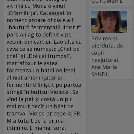
OCTOMBRIE
vitrină cu Mona e vinul
„Crîşmăriţa“. Catalogat în
nomenclatoare oficiale a fi
„băutură fermentată liniştit“
pare a-i agita definitiv pe
Privirea ei
vecinii din cartier. Laolaltă cu
pierdută, de
ceva ce se numeşte „Chef de
copil
chef“ şi „Doi cai frumoşi“,
neajutorat
matrafoxurile astea
Ana Maria
formează un batalion letal
SANDU
aliniat ameninţător şi
fermentînd liniştit pe partea
stîngă în buticul Violetei. Se
vînd la pet şi costă un pic
mai mult decît un bilet de
tramvai. Vio se pricepe la PR.
M-a tutuit de la prima
întîlnire. E mama, sora,