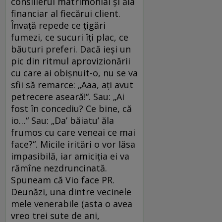
consilierul matrimonial şi ăla
financiar al fiecărui client.
Învaţă repede ce ţigări
fumezi, ce sucuri îţi plac, ce
băuturi preferi. Dacă ieşi un
pic din ritmul aprovizionării
cu care ai obişnuit-o, nu se va
sfii să remarce: „Aaa, aţi avut
petrecere aseară!“. Sau: „Ai
fost în concediu? Ce bine, că
io…“ Sau: „Da’ băiatu’ ăla
frumos cu care veneai ce mai
face?“. Micile iritări o vor lăsa
impasibilă, iar amiciţia ei va
rămîne nezdruncinată.
Spuneam că Vio face PR.
Deunăzi, una dintre vecinele
mele venerabile (asta o avea
vreo trei sute de ani,