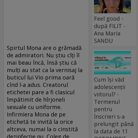
Feel good -
după FILIT -
Ana Maria
SANDU
Spirtul Mona are o grămadă
de admiratori. Nu ştiu cîţi îl
mai beau încă, însă ştiu că
mulţi au stat ca la vernisaj la
buticul lui Vio prima oară
Cum își văd
cînd l-a adus. Creatorul
adolescenții
etichetei pare a fi clasicul
viitorul? -
împătimit de hîrjoneli
Termenul
sexuale cu uniforme.
pentru
Infirmiera Mona de pe
înscrieri s-a
etichetă te invită la orice
prelungit până
altceva, numai la o cinstită
la data de 11
dezinfecţie nu. Coleg de