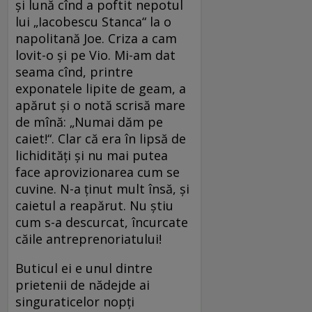
şi lună cînd a poftit nepotul
lui „Iacobescu Stanca“ la o
napolitană Joe. Criza a cam
lovit-o şi pe Vio. Mi-am dat
seama cînd, printre
exponatele lipite de geam, a
apărut şi o notă scrisă mare
de mînă: „Numai dăm pe
caiet!“. Clar că era în lipsă de
lichidităţi şi nu mai putea
face aprovizionarea cum se
cuvine. N-a ţinut mult însă, şi
caietul a reapărut. Nu ştiu
cum s-a descurcat, încurcate
căile antreprenoriatului!
Buticul ei e unul dintre
prietenii de nădejde ai
singuraticelor nopţi