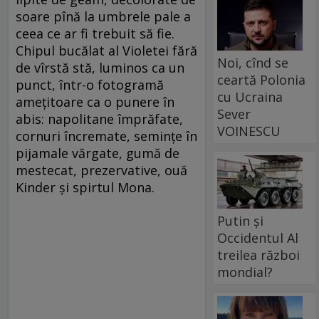
soare pînă la umbrele pale a
ceea ce ar fi trebuit să fie.
Chipul bucălat al Violetei fără
Noi, cînd se
de vîrstă stă, luminos ca un
ceartă Polonia
punct, într-o fotogramă
cu Ucraina
ameţitoare ca o punere în
Sever
abis: napolitane împrăfate,
VOINESCU
cornuri încremate, seminţe în
pijamale vărgate, gumă de
mestecat, prezervative, ouă
Kinder şi spirtul Mona.
Putin și
Occidentul Al
treilea război
mondial?