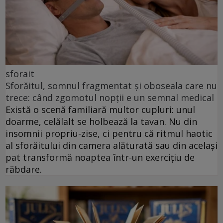
sforait
Sforăitul, somnul fragmentat și oboseala care nu
trece: când zgomotul nopții e un semnal medical
Există o scenă familiară multor cupluri: unul
doarme, celălalt se holbează la tavan. Nu din
insomnii propriu-zise, ci pentru că ritmul haotic
al sforăitului din camera alăturată sau din același
pat transformă noaptea într-un exercițiu de
răbdare.