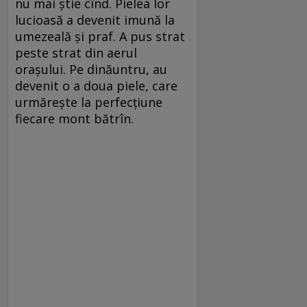
nu mai ştie cînd. Pielea lor
lucioasă a devenit imună la
umezeală şi praf. A pus strat
peste strat din aerul
oraşului. Pe dinăuntru, au
devenit o a doua piele, care
urmăreşte la perfecţiune
fiecare mont bătrîn.