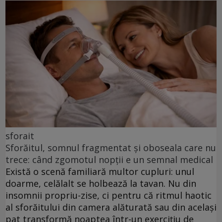
sforait
Sforăitul, somnul fragmentat și oboseala care nu
trece: când zgomotul nopții e un semnal medical
Există o scenă familiară multor cupluri: unul
doarme, celălalt se holbează la tavan. Nu din
insomnii propriu-zise, ci pentru că ritmul haotic
al sforăitului din camera alăturată sau din același
pat transformă noaptea într-un exercițiu de