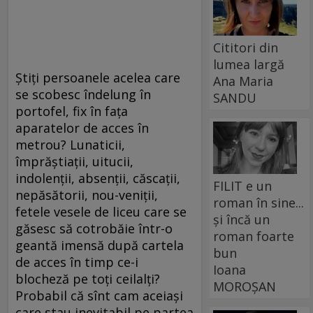
Cititori din
lumea largă
Ştiţi persoanele acelea care
Ana Maria
se scobesc îndelung în
SANDU
portofel, fix în faţa
aparatelor de acces în
metrou? Lunaticii,
împrăştiaţii, uitucii,
indolenţii, absenţii, căscaţii,
FILIT e un
nepăsătorii, nou-veniţii,
roman în sine...
fetele vesele de liceu care se
și încă un
găsesc să cotrobăie într-o
roman foarte
geantă imensă după cartela
bun
de acces în timp ce-i
Ioana
blocheză pe toţi ceilalţi?
MOROȘAN
Probabil că sînt cam aceiaşi
care stau inevitabil pe partea