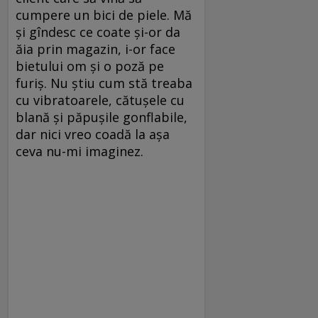
cumpere un bici de piele. Mă
şi gîndesc ce coate şi-or da
ăia prin magazin, i-or face
bietului om şi o poză pe
furiş. Nu ştiu cum stă treaba
cu vibratoarele, cătuşele cu
blană şi păpuşile gonflabile,
dar nici vreo coadă la aşa
ceva nu-mi imaginez.