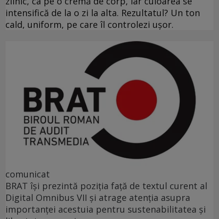
zilnic, ca pe o cremă de corp, iar culoarea se
intensifică de la o zi la alta. Rezultatul? Un ton
cald, uniform, pe care îl controlezi ușor.
comunicat
BRAT își prezintă poziția față de textul curent al
Digital Omnibus VII și atrage atenția asupra
importanței acestuia pentru sustenabilitatea și