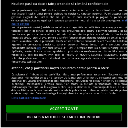
Nouă ne pasă ca datele tale personale să rămână confidențiale
Noi și partenerii noștri
606
stocăm și/sau accesăm informații pe dispozitivul dvs., precum
identificatorii cookie unici pentru prelucrarea datelor cu caracter personal. Puteți accepta sau
gestiona alegerile dvs. făcând clic mai jos sau în orice moment, pe pagina cu politica de
confidențialitate. Aceste alegeri vor fi raportate partenerilor noștri și nu vă vor afecta navigarea.
Mai
multe detalii
Noi si partenerii nostri (retelele de socializare si agentiile de publicitate partenere, precum si
furnizorii nostri de servicii de date analitice) prelucram date pentru a permite website-ului sa
functioneze, pentru a personaliza continutul si anunturile publicitare afisate in functie de
interesele si/sau profilul dvs., pentru a va oferi functionalitati aferente retelelor de socializare si
pentru a analiza traficul pe website. Beneficiati de drepturile prevazute de art. 15-22 din GDPR in
legatura cu prelucrarea datelor cu caracter personal. Aceste drepturi pot fi exercitate prin
modalitatea indicata
aici
. Prin click pe “ACCEPT TOATE”, acceptati folosirea tuturor Tehnologiilor de
tip Cookie, care implica inclusiv acceptul dvs. cu privire la stocarea/accesarea informatiilor de catre
Vendor-ii cu care colaboram. Prin click pe “VREAU SA MODIFIC SETARILE INDIVIDUAL” puteti
schimba preferintele in mod individual, mai putin cele legate de cookie strict necesare pentru
functionarea website-ului.
Atât noi, cât și partenerii noștri prelucrăm datele pentru a oferi:
Dezvoltarea și îmbunătățirea serviciilor. Măsurarea performanței reclamelor. Stocarea și/sau
accesarea informațiilor de pe un dispozitiv. Utilizarea profilurilor pentru selectarea conținutului
cititori
personalizat. Crearea profilurilor de conținut personalizat. Utilizarea profilurilor pentru selectarea
publicității personalizate. Crearea profilurilor pentru publicitate personalizată. Măsurarea
„Insula” care unește. Cum aduni într-un spațiu
performanței conținutului. Înțelegerea publicului prin statistici sau combinații de date din surse
diferite. Utilizarea de date limitate pentru a selecta publicitatea. Utilizarea datelor limitate pentru
a selecta conținutul. Date precise de geolocație și identificarea prin scanarea dispozitivului.
mic o comunitate de cititori?
Listă parteneri (furnizori)
O comunitate de cititori nu are nevoie de o sală
mare sau de bugete generoase. Are nevoie de
ACCEPT TOATE
intenție clară, organizare și cărți potrivite.
VREAU SA MODIFIC SETARILE INDIVIDUAL