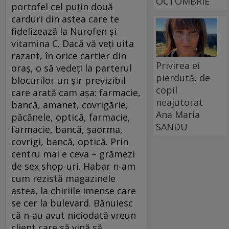
OCTOMBRIE
portofel cel puţin două
carduri din astea care te
fidelizează la Nurofen şi
vitamina C. Dacă vă veţi uita
razant, în orice cartier din
Privirea ei
oraş, o să vedeţi la parterul
pierdută, de
blocurilor un şir previzibil
copil
care arată cam aşa: farmacie,
neajutorat
bancă, amanet, covrigărie,
Ana Maria
păcănele, optică, farmacie,
SANDU
farmacie, bancă, şaorma,
covrigi, bancă, optică. Prin
centru mai e ceva – grămezi
de sex shop-uri. Habar n-am
cum rezistă magazinele
astea, la chiriile imense care
se cer la bulevard. Bănuiesc
că n-au avut niciodată vreun
client care să vină să