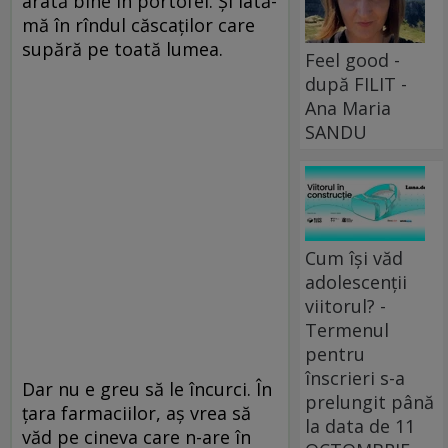
arată bine în portofel. Şi iată-
mă în rîndul căscaţilor care
supără pe toată lumea.
Feel good -
după FILIT -
Ana Maria
SANDU
Cum își văd
adolescenții
viitorul? -
Termenul
pentru
înscrieri s-a
Dar nu e greu să le încurci. În
prelungit până
ţara farmaciilor, aş vrea să
la data de 11
văd pe cineva care n-are în