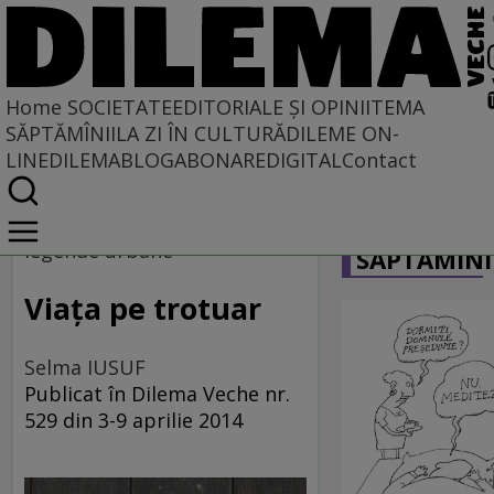
Home
SOCIETATE
EDITORIALE ȘI OPINII
TEMA
SĂPTĂMÎNII
LA ZI ÎN CULTURĂ
DILEME ON-
LINE
DILEMABLOG
ABONARE
DIGITAL
Contact
Home
CARICATU
Societate
legende urbane
SĂPTĂMÎNI
Viaţa pe trotuar
Selma IUSUF
Publicat în Dilema Veche nr.
529 din 3-9 aprilie 2014