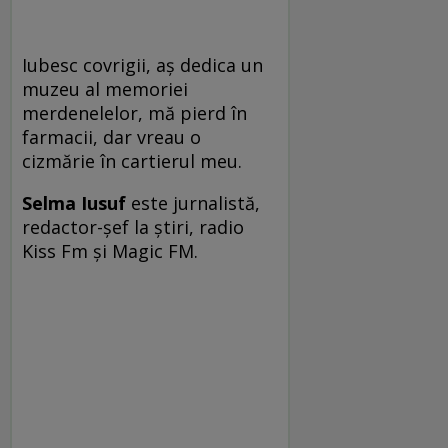
Iubesc covrigii, aş dedica un
muzeu al memoriei
merdenelelor, mă pierd în
farmacii, dar vreau o
cizmărie în cartierul meu.
Selma Iusuf
este jurnalistă,
redactor-şef la ştiri, radio
Kiss Fm şi Magic FM.