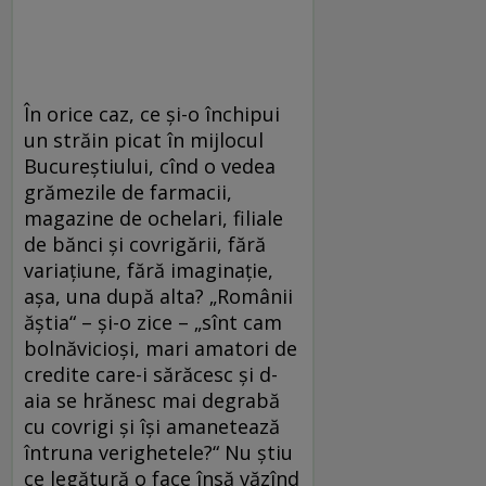
În orice caz, ce şi-o închipui
un străin picat în mijlocul
Bucureştiului, cînd o vedea
grămezile de farmacii,
magazine de ochelari, filiale
de bănci şi covrigării, fără
variaţiune, fără imaginaţie,
aşa, una după alta? „Românii
ăştia“ – şi-o zice – „sînt cam
bolnăvicioşi, mari amatori de
credite care-i sărăcesc şi d-
aia se hrănesc mai degrabă
cu covrigi şi îşi amanetează
întruna verighetele?“ Nu ştiu
ce legătură o face însă văzînd