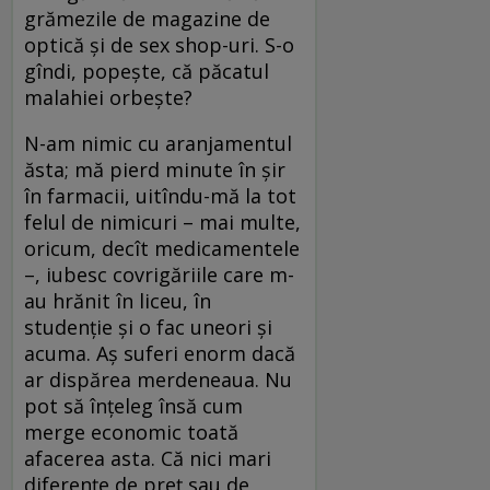
grămezile de magazine de
optică şi de sex shop-uri. S-o
gîndi, popeşte, că păcatul
malahiei orbeşte?
N-am nimic cu aranjamentul
ăsta; mă pierd minute în şir
în farmacii, uitîndu-mă la tot
felul de nimicuri – mai multe,
oricum, decît medicamentele
–, iubesc covrigăriile care m-
au hrănit în liceu, în
studenţie şi o fac uneori şi
acuma. Aş suferi enorm dacă
ar dispărea merdeneaua. Nu
pot să înţeleg însă cum
merge economic toată
afacerea asta. Că nici mari
diferenţe de preţ sau de