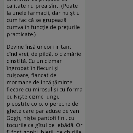
calitate nu prea sînt. (Poate
la unele farmacii, dar nu ştiu
cum fac că se grupează
cumva în funcţie de preţurile
practicate.)
Devine însă uneori iritant
cînd vrei, de pildă, o cizmărie
cinstită. Cu un cizmar
îngropat în flecuri şi
cuişoare, flancat de
mormane de încălţăminte,
fiecare cu mirosul şi cu forma
ei. Nişte cizme lungi,
pleoştite colo, o pereche de
ghete care par aduse de van
Gogh, nişte pantofi fini, cu
tocurile ca gîtul de lebădă. Or
fi fost goniţi, bieţii, de chiriile