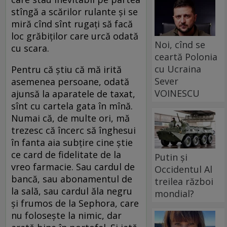
stîngă a scărilor rulante şi se
miră cînd sînt rugaţi să facă
loc grăbiţilor care urcă odată
Noi, cînd se
cu scara.
ceartă Polonia
cu Ucraina
Pentru că ştiu că mă irită
Sever
asemenea persoane, odată
VOINESCU
ajunsă la aparatele de taxat,
sînt cu cartela gata în mînă.
Numai că, de multe ori, mă
trezesc că încerc să înghesui
în fanta aia subţire cine ştie
ce card de fidelitate de la
Putin și
vreo farmacie. Sau cardul de
Occidentul Al
bancă, sau abonamentul de
treilea război
la sală, sau cardul ăla negru
mondial?
şi frumos de la Sephora, care
nu foloseşte la nimic, dar