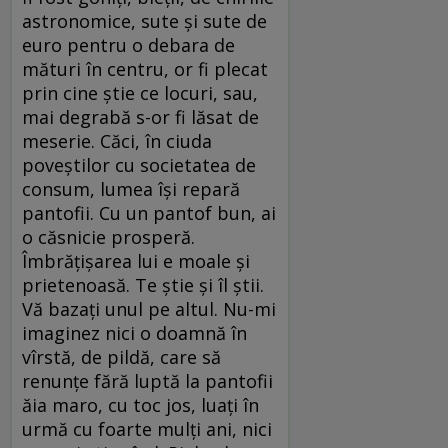
astronomice, sute şi sute de
euro pentru o debara de
mături în centru, or fi plecat
prin cine ştie ce locuri, sau,
mai degrabă s-or fi lăsat de
meserie. Căci, în ciuda
poveştilor cu societatea de
consum, lumea îşi repară
pantofii. Cu un pantof bun, ai
o căsnicie prosperă.
Îmbrăţişarea lui e moale şi
prietenoasă. Te ştie şi îl ştii.
Vă bazaţi unul pe altul. Nu-mi
imaginez nici o doamnă în
vîrstă, de pildă, care să
renunţe fără luptă la pantofii
ăia maro, cu toc jos, luaţi în
urmă cu foarte mulţi ani, nici