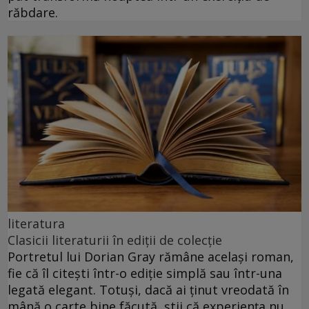
răbdare.
literatura
Clasicii literaturii în ediții de colecție
Portretul lui Dorian Gray rămâne același roman,
fie că îl citești într-o ediție simplă sau într-una
legată elegant. Totuși, dacă ai ținut vreodată în
mână o carte bine făcută, știi că experiența nu