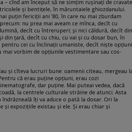
II-a – cînd am început să ne simțim rușinați de cravat
ricolele și bentițele, în măruntaiele ghiozdanului.
ai puțin fericiții ani ’80, în care nu mai zburdam
e, precum: nu prea mai aveam ce mînca, decît cu
umină, decît cu întreruperi; și nici căldură, decît di
 din țară, decît cu chiu, cu vai și cu dosar bun, în
 pentru cei cu înclinații umaniste, decît niște opțiun
 nu mai vorbim de opțiunile vestimentare sau cos-
plau și cîteva lucruri bune: oamenii citeau, mergeau l
Pentru că erau puține opțiuni, erau cozi
cinematografe, dar puține. Mai puteai vedea, dacă
 coadă, la centrele culturale străine de atunci. Asta
îndrăzneală îți va aduce o pată la dosar. Ori la
 și expozițiile existau și ele. Și erau chiar și