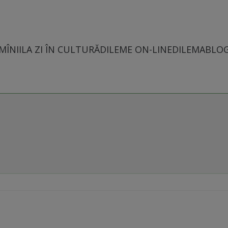
MÎNII
LA ZI ÎN CULTURĂ
DILEME ON-LINE
DILEMABLO