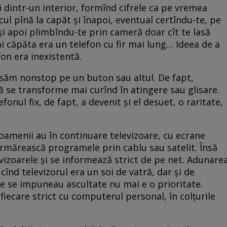
ci dintr-un interior, formînd cifrele ca pe vremea
cul pînă la capăt și înapoi, eventual certîndu-te, pe
și apoi plimbîndu-te prin cameră doar cît te lasă
ai căpăta era un telefon cu fir mai lung… Ideea de a
on era inexistentă.
săm nonstop pe un buton sau altul. De fapt,
ă se transforme mai curînd în atingere sau glisare.
fonul fix, de fapt, a devenit și el desuet, o raritate,
, oamenii au în continuare televizoare, cu ecrane
 urmărească programele prin cablu sau satelit. Însă
levizoarele și se informează strict de pe net. Adunare
 cînd televizorul era un soi de vatră, dar și de
ce se impuneau ascultate nu mai e o prioritate.
fiecare strict cu computerul personal, în colțurile