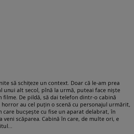
ite să schițeze un context. Doar că le-am prea
al unui alt secol, pînă la urmă, puteai face niște
n filme. De pildă, să dai telefon dintr-o cabină
au horror au cel puțin o scenă cu personajul urmărit,
în care bucșește cu fise un aparat delabrat, în
a veni scăparea. Cabină în care, de multe ori, e
șitul…