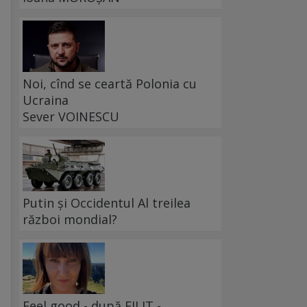
Noi, cînd se ceartă Polonia cu
Ucraina
Sever VOINESCU
Putin și Occidentul Al treilea
război mondial?
Feel good - după FILIT -