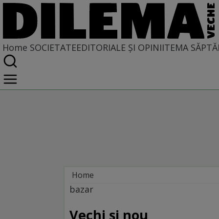
Home
SOCIETATE
EDITORIALE ȘI OPINII
TEMA SĂPTĂ
Home
Societate
bazar
Vechi și nou