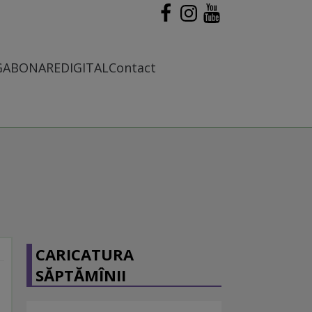
G
ABONARE
DIGITAL
Contact
CARICATURA
SĂPTĂMÎNII