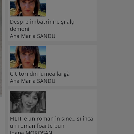
Despre îmbătrînire și alți
demoni
Ana Maria SANDU
Cititori din lumea largă
Ana Maria SANDU
FILIT e un roman în sine... și încă
un roman foarte bun
Ioana MOROȘAN