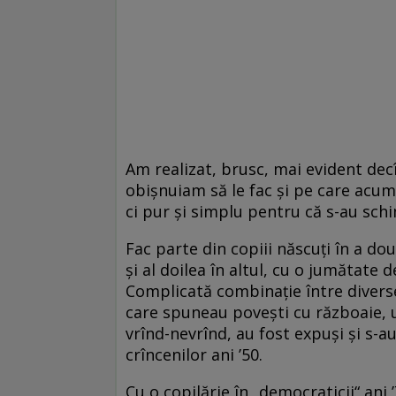
Am realizat, brusc, mai evident decî
obișnuiam să le fac și pe care acum
ci pur și simplu pentru că s-au schi
Fac parte din copiii născuți în a do
și al doilea în altul, cu o jumătate 
Complicată combinație între diverse f
care spuneau povești cu războaie, un
vrînd-nevrînd, au fost expuși și s-au
crîncenilor ani ’50.
Cu o copilărie în „democraticii“ ani