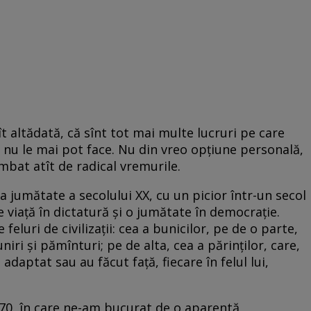
t altădată, că sînt tot mai multe lucruri pe care
 nu le mai pot face. Nu din vreo opțiune personală,
mbat atît de radical vremurile.
ua jumătate a secolului XX, cu un picior într-un secol
de viață în dictatură și o jumătate în democrație.
eluri de civilizații: cea a bunicilor, pe de o parte,
iri și pămînturi; pe de alta, cea a părinților, care,
 adaptat sau au făcut față, fiecare în felul lui,
 ’70, în care ne-am bucurat de o aparentă