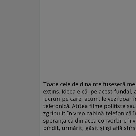
Toate cele de dinainte fuseseră men
extins. Ideea e că, pe acest fundal, 
lucruri pe care, acum, le vezi doar î
telefonică. Atîtea filme polițiste s
zgribulit în vreo cabină telefonică 
speranța că din acea convorbire îi v
pîndit, urmărit, găsit și își află sfîr