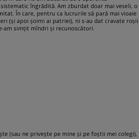
și sistematic îngrădită. Am zburdat doar mai veseli, o
mitat. În care, pentru ca lucrurile să pară mai vioaie
ri (și apoi șoimi ai patriei), ni s-au dat cravate roșii
e-am simțit mîndri și recunoscători.
ște (sau ne privește pe mine și pe foștii mei colegi),