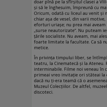
doar pînă pe la sfîrșitul clasei a VI
și să le înghesuim, împreună cu mat
Oricum, odată cu liceul au venit și m
chiar așa de vesel, din varii motiv
eforturi uriașe; nu prea mai aveam l
„surse neautorizate“. Nu puteam ieși
țările socialiste. Nu aveam, mai ales
foarte limitate la facultate. Ca să
metice.
În privința timpului liber, se întîm
teatru, la Cinematecă și la Ateneu. 
interminabile. Filme noi veneau în 
primeai vreo invitație ori stăteai la
dacă nu ți-era teamă că o asemenea 
Muzeul Colecțiilor. De altfel, muzeele
discoteci.