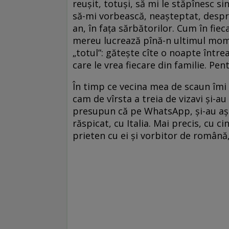
reușit, totuși, să mi le stăpînesc si
să-mi vorbească, neașteptat, despre
an, în fața sărbătorilor. Cum în fie
mereu lucrează pînă-n ultimul momen
„totul”: gătește cîte o noapte într
care le vrea fiecare din familie. Pen
În timp ce vecina mea de scaun îmi 
cam de vîrsta a treia de vizavi și-a
presupun că pe WhatsApp, și-au așez
răspicat, cu Italia. Mai precis, cu c
prieten cu ei și vorbitor de română,