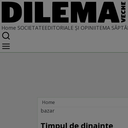
Home
SOCIETATE
EDITORIALE ȘI OPINII
TEMA SĂPTĂ
Home
Societate
bazar
Timpul de dinainte