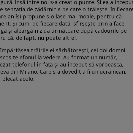
ngură. Însă între noi s-a creat o punte. Și ea a începu
 senzația de zădărnicie pe care o trăiește, în fiecar
care an își propune s-o lase mai moale, pentru că
t. Și cum, de fiecare dată, sfîrșește prin a face
eagă și aleargă-n ziua următoare după cadourile pe
tru că, de fapt, nu poate altfel.
împărtășea trăirile ei sărbătorești, cei doi domni
u scos telefonul la vedere. Au format un număr,
at telefonul în față și au început să vorbească,
ineva din Milano. Care s-a dovedit a fi un ucrainean,
 plecat acolo.