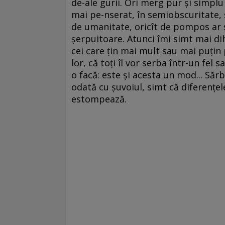
de-ale gurii. Ori merg pur și simpl
mai pe-nserat, în semiobscuritate,
de umanitate, oricît de pompos ar s
șerpuitoare. Atunci îmi simt mai di
cei care țin mai mult sau mai puțin
lor, că toți îl vor serba într-un fel s
o facă: este și acesta un mod... Săr
odată cu șuvoiul, simt că diferențe
estompează.