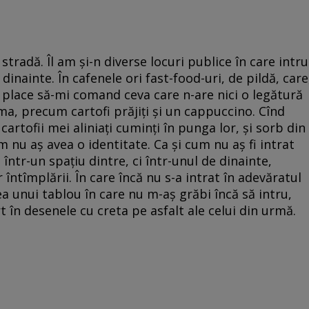
radă. Îl am și-n diverse locuri publice în care intru
inainte. În cafenele ori fast-food-uri, de pildă, care
mi place să-mi comand ceva care n-are nici o legătură
ma, precum cartofi prăjiți și un cappuccino. Cînd
artofii mei aliniați cuminți în punga lor, și sorb din
m nu aș avea o identitate. Ca și cum nu aș fi intrat
u într-un spațiu dintre, ci într-unul de dinainte,
ntîmplării. În care încă nu s-a intrat în adevăratul
ea unui tablou în care nu m-aș grăbi încă să intru,
 în desenele cu creta pe asfalt ale celui din urmă.