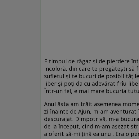
E timpul de răgaz și de pierdere în
incoloră, din care te pregătești să fa
sufletul și te bucuri de posibilitățil
liber și poți da cu adevărat frîu li
Într-un fel, e mai mare bucuria tutur
Anul ăsta am trăit asemenea moment
zi înainte de Ajun, m-am aventurat
descurajat. Dimpotrivă, m-a bucura
de la început, cînd m-am așezat str
a oferit să-mi țină ea unul. Era o p