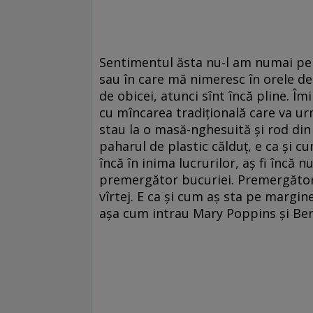
Sentimentul ăsta nu-l am numai pe st
sau în care mă nimeresc în orele de d
de obicei, atunci sînt încă pline. Î
cu mîncarea tradițională care va ur
stau la o masă-nghesuită și rod din c
paharul de plastic călduț, e ca și cu
încă în inima lucrurilor, aș fi încă n
premergător bucuriei. Premergător î
vîrtej. E ca și cum aș sta pe margin
așa cum intrau Mary Poppins și Bert