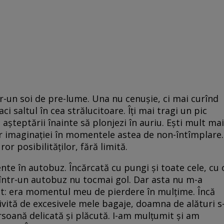
tr-un soi de pre-lume. Una nu cenușie, ci mai curînd
ci saltul în cea strălucitoare. Îți mai tragi un pic
e așteptării înainte să plonjezi în auriu. Ești mult mai
ber imaginației în momentele astea de non-întîmplare.
or posibilităților, fără limită.
e în autobuz. Încărcată cu pungi și toate cele, cu 
 într-un autobuz nu tocmai gol. Dar asta nu m-a
t: era momentul meu de pierdere în mulțime. Încă
ivită de excesivele mele bagaje, doamna de alături s
ersoană delicată și plăcută. I-am mulțumit și am