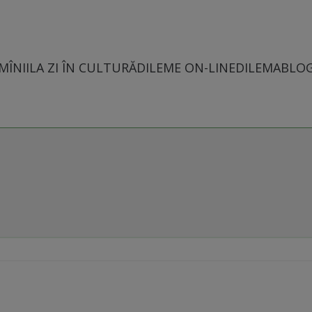
MÎNII
LA ZI ÎN CULTURĂ
DILEME ON-LINE
DILEMABLO