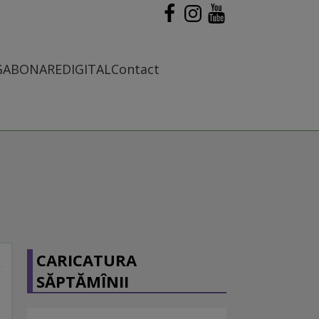
G
ABONARE
DIGITAL
Contact
CARICATURA
SĂPTĂMÎNII