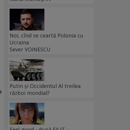
Noi, cînd se ceartă Polonia cu
Ucraina
Sever VOINESCU
i
Putin și Occidentul Al treilea
a
război mondial?
Feel good - după FILIT -