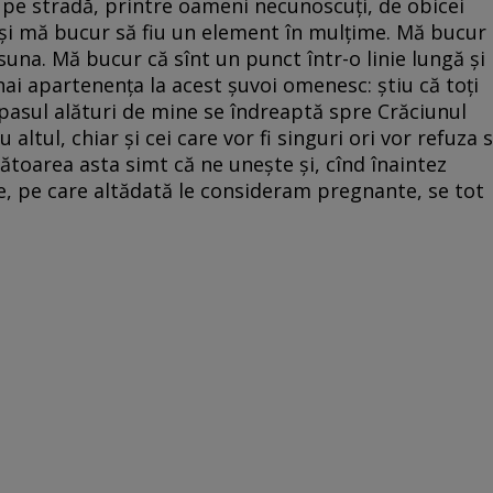
u pe stradă, printre oameni necunoscuți, de obicei
 și mă bucur să fiu un element în mulțime. Mă bucur
una. Mă bucur că sînt un punct într-o linie lungă și
hai apartenența la acest șuvoi omenesc: știu că toți
 pasul alături de mine se îndreaptă spre Crăciunul
au altul, chiar și cei care vor fi singuri ori vor refuza s
bătoarea asta simt că ne unește și, cînd înaintez
le, pe care altădată le consideram pregnante, se tot