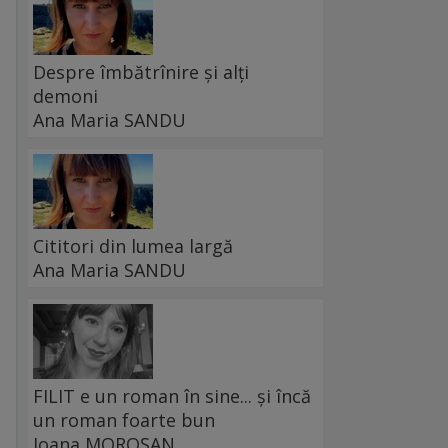
Despre îmbătrînire și alți
demoni
Ana Maria SANDU
Cititori din lumea largă
Ana Maria SANDU
FILIT e un roman în sine... și încă
un roman foarte bun
Ioana MOROȘAN