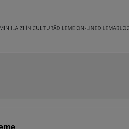
MÎNII
LA ZI ÎN CULTURĂ
DILEME ON-LINE
DILEMABLO
reme