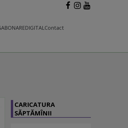
G
ABONARE
DIGITAL
Contact
CARICATURA
SĂPTĂMÎNII