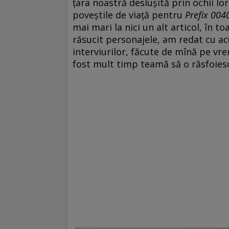
țara noastră deslușită prin ochii lo
poveștile de viață pentru
Prefix 004
mai mari la nici un alt articol, în to
răsucit personajele, am redat cu ac
interviurilor, făcute de mînă pe vr
fost mult timp teamă să o răsfoies