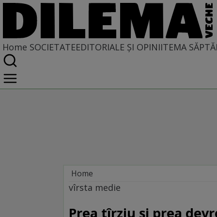
Home
SOCIETATE
EDITORIALE ȘI OPINII
TEMA SĂPTĂ
Home
Societate
vîrsta medie
Prea tîrziu și prea dev