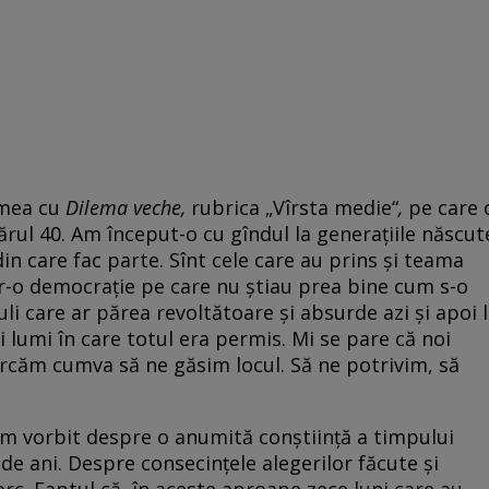
 mea cu
Dilema veche,
rubrica „Vîrsta medie“
,
pe care 
ărul 40. Am început-o cu gîndul la generațiile născut
, din care fac parte. Sînt cele care au prins și teama
tr-o democrație pe care nu știau prea bine cum s-o
li care ar părea revoltătoare și absurde azi și apoi l
i lumi în care totul era permis. Mi se pare că noi
cercăm cumva să ne găsim locul. Să ne potrivim, să
am vorbit despre o anumită conștiință a timpului
de ani. Despre consecințele alegerilor făcute și