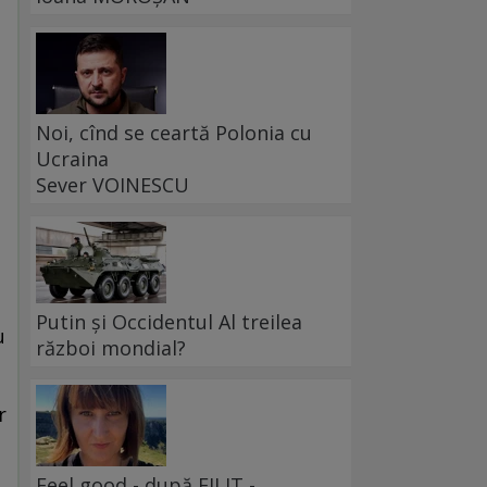
Noi, cînd se ceartă Polonia cu
Ucraina
Sever VOINESCU
Putin și Occidentul Al treilea
u
război mondial?
r
Feel good - după FILIT -