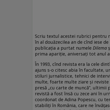
Scriu textul acestei rubrici pentru 
în al douăzecilea an de cînd iese de
publicația a purtat numele
Dilema
ș
prima apariție, aniversați tot anul a
În 1993, cînd revista era la cele di
ajuns s-o citesc abia în facultate, 
stiluri jurnalistice, tehnici de inte
multe, foarte multe ziare și reviste
presă „cu carte de muncă”, ultimii p
revistă a fost însă cu zece ani în 
coordonat de Adina Popescu, cu tem
stabiliți în România, care ne învățas