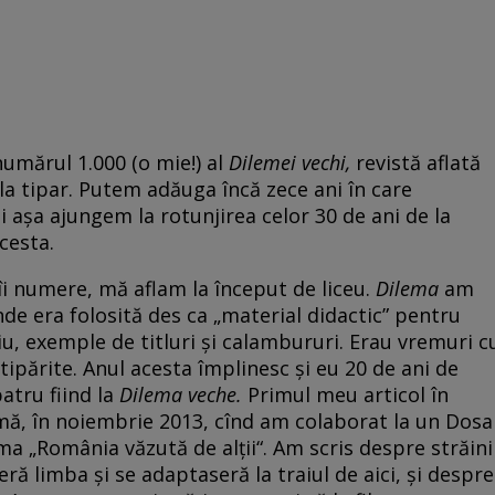
numărul 1.000 (o mie!) al
Dilemei vechi,
revistă aflată
 la tipar. Putem adăuga încă zece ani în care
i așa ajungem la rotunjirea celor 30 de ani de la
cesta.
ntîi numere, mă aflam la început de liceu.
Dilema
am
unde era folosită des ca „material didactic” pentru
rviu, exemple de titluri și calambururi. Erau vremuri c
 tipărite. Anul acesta împlinesc și eu 20 de ani de
atru fiind la
Dilema veche.
Primul meu articol în
urmă, în noiembrie 2013, cînd am colaborat la un Dosa
a „România văzută de alții“. Am scris despre străini
eră limba și se adaptaseră la traiul de aici, și despre