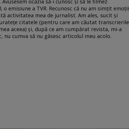
r. Avusesem ocazia să-i cunosc și să le filmez
0,
o emisiune a TVR. Recunosc că nu am simțit emoții
ată activitatea mea de jurnalist. Am ales, sucit și
uratețe citatele (pentru care am căutat transcrierile
emea aceea) și, după ce am cumpărat revista, mi-a
c, nu cumva să nu găsesc articolul meu acolo.