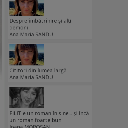
Despre îmbătrînire și alți
demoni
Ana Maria SANDU
Cititori din lumea largă
Ana Maria SANDU
FILIT e un roman în sine... și încă
un roman foarte bun
Ioana MOROȘAN