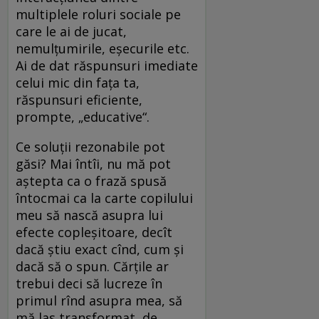
multiplele roluri sociale pe
care le ai de jucat,
nemulţumirile, eşecurile etc.
Ai de dat răspunsuri imediate
celui mic din faţa ta,
răspunsuri eficiente,
prompte, „educative“.
Ce soluţii rezonabile pot
găsi? Mai întîi, nu mă pot
aştepta ca o frază spusă
întocmai ca la carte copilului
meu să nască asupra lui
efecte copleşitoare, decît
dacă ştiu exact cînd, cum şi
dacă să o spun. Cărţile ar
trebui deci să lucreze în
primul rînd asupra mea, să
mă las transformat, de