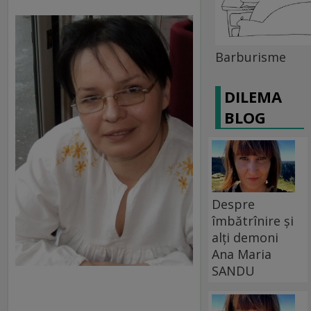
Barburisme
DILEMA
BLOG
Despre
îmbătrînire și
alți demoni
Ana Maria
SANDU