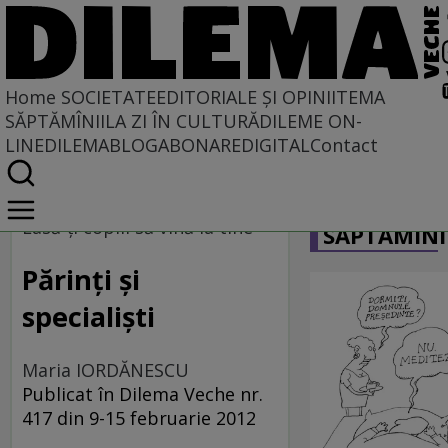
Home
SOCIETATE
EDITORIALE ȘI OPINII
TEMA
SĂPTĂMÎNII
LA ZI ÎN CULTURĂ
DILEME ON-
LINE
DILEMABLOG
ABONARE
DIGITAL
Contact
Home
CARICATU
Societate
Lasă-ţi copiii să vină la tine
SĂPTĂMÎNI
Părinţi şi
specialişti
Maria IORDĂNESCU
Publicat în Dilema Veche nr.
417 din 9-15 februarie 2012