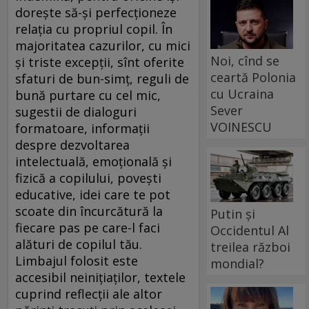
doreşte să-şi perfecţioneze
relaţia cu propriul copil. În
majoritatea cazurilor, cu mici
Noi, cînd se
şi triste excepţii, sînt oferite
ceartă Polonia
sfaturi de bun-simţ, reguli de
cu Ucraina
bună purtare cu cel mic,
Sever
sugestii de dialoguri
VOINESCU
formatoare, informaţii
despre dezvoltarea
intelectuală, emoţională şi
fizică a copilului, poveşti
educative, idei care te pot
scoate din încurcătură la
Putin și
fiecare pas pe care-l faci
Occidentul Al
alături de copilul tău.
treilea război
Limbajul folosit este
mondial?
accesibil neiniţiaţilor, textele
cuprind reflecţii ale altor