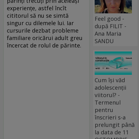
părinţi trecuţi prin aceleaşi
experienţe, astfel încît
cititorul să nu se simtă
Feel good -
singur cu dilemele lui. Iar
după FILIT -
cursurile dezbat probleme
Ana Maria
familiare oricărui adult greu
SANDU
încercat de rolul de părinte.
Cum își văd
adolescenții
viitorul? -
Termenul
pentru
înscrieri s-a
prelungit până
la data de 11