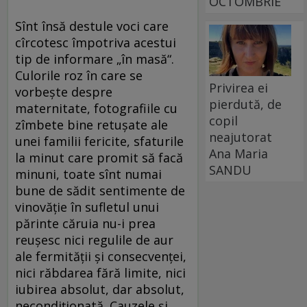
OCTOMBRIE
Sînt însă destule voci care
cîrcotesc împotriva acestui
tip de informare „în masă“.
Culorile roz în care se
Privirea ei
vorbeşte despre
pierdută, de
maternitate, fotografiile cu
copil
zîmbete bine retuşate ale
neajutorat
unei familii fericite, sfaturile
Ana Maria
la minut care promit să facă
SANDU
minuni, toate sînt numai
bune de sădit sentimente de
vinovăţie în sufletul unui
părinte căruia nu-i prea
reuşesc nici regulile de aur
ale fermităţii şi consecvenţei,
nici răbdarea fără limite, nici
iubirea absolut, dar absolut,
necondiţionată. Cauzele şi