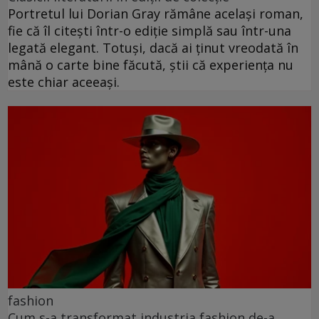
Portretul lui Dorian Gray rămâne același roman,
fie că îl citești într-o ediție simplă sau într-una
legată elegant. Totuși, dacă ai ținut vreodată în
mână o carte bine făcută, știi că experiența nu
este chiar aceeași.
fashion
Cum s-a transformat industria fashion de-a