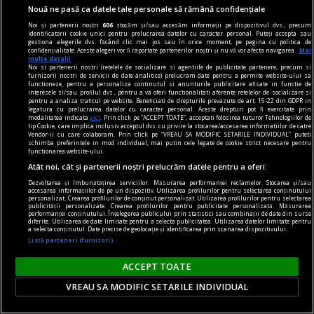
O comunitate de cititori nu are nevoie de o sală
Nouă ne pasă ca datele tale personale să rămână confidențiale
mare sau de bugete generoase. Are nevoie de
Noi și partenerii noștri
606
stocăm și/sau accesăm informații pe dispozitivul dvs., precum
intenție clară, organizare și cărți potrivite.
identificatorii cookie unici pentru prelucrarea datelor cu caracter personal. Puteți accepta sau
gestiona alegerile dvs. făcând clic mai jos sau în orice moment, pe pagina cu politica de
confidențialitate. Aceste alegeri vor fi raportate partenerilor noștri și nu vă vor afecta navigarea.
Mai
multe detalii
Noi si partenerii nostri (retelele de socializare si agentiile de publicitate partenere, precum si
furnizorii nostri de servicii de date analitice) prelucram date pentru a permite website-ului sa
functioneze, pentru a personaliza continutul si anunturile publicitare afisate in functie de
interesele si/sau profilul dvs., pentru a va oferi functionalitati aferente retelelor de socializare si
pentru a analiza traficul pe website. Beneficiati de drepturile prevazute de art. 15-22 din GDPR in
legatura cu prelucrarea datelor cu caracter personal. Aceste drepturi pot fi exercitate prin
modalitatea indicata
aici
. Prin click pe “ACCEPT TOATE”, acceptati folosirea tuturor Tehnologiilor de
tip Cookie, care implica inclusiv acceptul dvs. cu privire la stocarea/accesarea informatiilor de catre
Vendor-ii cu care colaboram. Prin click pe “VREAU SA MODIFIC SETARILE INDIVIDUAL” puteti
schimba preferintele in mod individual, mai putin cele legate de cookie strict necesare pentru
functionarea website-ului.
Atât noi, cât și partenerii noștri prelucrăm datele pentru a oferi:
Dezvoltarea și îmbunătățirea serviciilor. Măsurarea performanței reclamelor. Stocarea și/sau
accesarea informațiilor de pe un dispozitiv. Utilizarea profilurilor pentru selectarea conținutului
personalizat. Crearea profilurilor de conținut personalizat. Utilizarea profilurilor pentru selectarea
publicității personalizate. Crearea profilurilor pentru publicitate personalizată. Măsurarea
performanței conținutului. Înțelegerea publicului prin statistici sau combinații de date din surse
diferite. Utilizarea de date limitate pentru a selecta publicitatea. Utilizarea datelor limitate pentru
a selecta conținutul. Date precise de geolocație și identificarea prin scanarea dispozitivului.
Listă parteneri (furnizori)
skateboard
Tipuri de skateboard-uri: Ce model să alegi?
ACCEPT TOATE
Vrei să te plimbi prin oraș mai rapid, să înveți
VREAU SA MODIFIC SETARILE INDIVIDUAL
primele trick-uri sau să ai o alternativă cool la