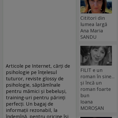
Cititori din
lumea largă
Ana Maria
SANDU
Articole pe Internet, cărţi de
FILIT e un
psihologie pe înţelesul
roman în sine...
tuturor, reviste glossy de
și încă un
psihologie, săptămînale
roman foarte
pentru mămici şi bebeluşi,
bun
training-uri pentru părinţi
Ioana
perfecţi. Un bagaj de
MOROȘAN
informaţii rezonabil, la
îndemînă, pentru oricine îşi