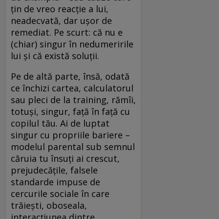
ţin de vreo reacţie a lui,
neadecvată, dar uşor de
remediat. Pe scurt: că nu e
(chiar) singur în nedumeririle
lui şi că există soluţii.
Pe de altă parte, însă, odată
ce închizi cartea, calculatorul
sau pleci de la training, rămîi,
totuşi, singur, faţă în faţă cu
copilul tău. Ai de luptat
singur cu propriile bariere –
modelul parental sub semnul
căruia tu însuţi ai crescut,
prejudecăţile, falsele
standarde impuse de
cercurile sociale în care
trăieşti, oboseala,
interacţiunea dintre