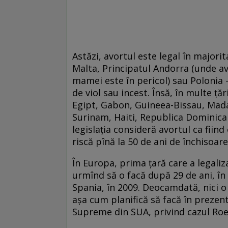
Astăzi, avortul este legal în majori
Malta, Principatul Andorra (unde avo
mamei este în pericol) sau Polonia 
de viol sau incest. Însă, în multe ță
Egipt, Gabon, Guineea-Bissau, Mada
Surinam, Haiti, Republica Dominicană,
legislația consideră avortul ca fiin
riscă pînă la 50 de ani de închisoare
În Europa, prima țară care a legaliz
urmînd să o facă după 29 de ani, în 
Spania, în 2009. Deocamdată, nici o 
așa cum planifică să facă în prezent 
Supreme din SUA, privind cazul Ro