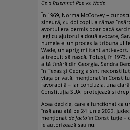
Ce a însemnat Roe
vs
Wade
În 1969, Norma McCorvey – cunoscu
singură, cu doi copii, a rămas însăr
avortul era permis doar dacă sarci
legi cu ajutorul a două avocate, Sa
numele ei un proces la tribunalul f
Wade, un aprig militant anti-avort. C
a trebuit să nască. Totuși, în 1973,
altă tînără din Georgia, Sandra Bensi
în Texas și Georgia sînt neconstitu
viața privată, menționat în Constitu
favorabilă – iar concluzia, una clară
Constituția SUA, protejează și drep
Acea decizie, care a funcționat ca u
însă anulată pe 24 iunie 2022, judec
menționat
de facto
în Constituție – 
le autorizează sau nu.