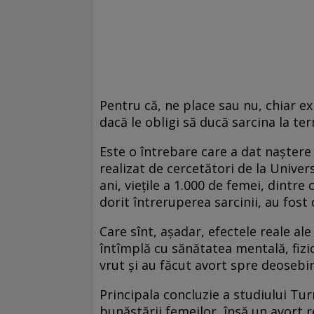
Pentru că, ne place sau nu, chiar ex
dacă le obligi să ducă sarcina la te
Este o întrebare care a dat naștere
realizat de cercetători de la Univer
ani, viețile a 1.000 de femei, dintre 
dorit întreruperea sarcinii, au fost 
Care sînt, așadar, efectele reale ale
întîmplă cu sănătatea mentală, fizi
vrut și au făcut avort spre deosebire
Principala concluzie a studiului Tu
bunăstării femeilor, însă un avort r