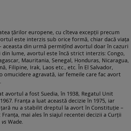
tatea țărilor europene, cu cîteva excepții precum
rtul este interzis sub orice formă, chiar dacă viața
– aceasta din urmă permițînd avortul doar în cazuri
ri din lume, avortul este încă strict interzis: Congo,
gascar, Mauritania, Senegal, Honduras, Nicaragua,
 Filipine, Irak, Laos etc., etc. În El Salvador,
d o omucidere agravată, iar femeile care fac avort
.
at avortul a fost Suedia, în 1938, Regatul Unit
1967. Franța a luat această decizie în 1975, iar
țară nu a stabilit dreptul la avort în Constituție –
Franța, mai ales în siajul recentei decizii a Curții
e
vs
Wade.