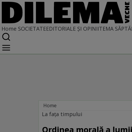
Home
SOCIETATE
EDITORIALE ȘI OPINII
TEMA SĂPTĂ
Home
Societate
La fața timpului
Ordinea morală a lumi