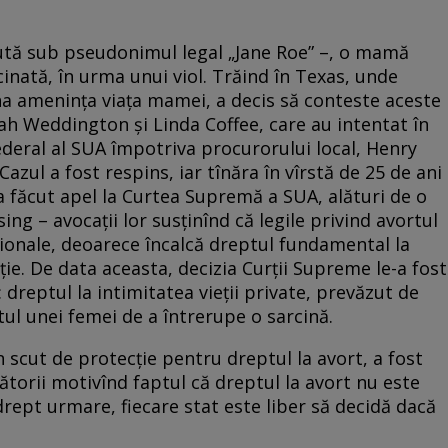
tă sub pseudonimul legal „Jane Roe” –, o mamă
cinată, în urma unui viol. Trăind în Texas, unde
na amenința viața mamei, a decis să conteste aceste
rah Weddington și Linda Coffee, care au intentat în
ederal al SUA împotriva procurorului local, Henry
azul a fost respins, iar tînăra în vîrstă de 25 de ani
 a făcut apel la Curtea Supremă a SUA, alături de o
ng – avocații lor susținînd că legile privind avortul
ționale, deoarece încalcă dreptul fundamental la
ție. De data aceasta, decizia Curții Supreme le-a fost
: dreptul la intimitatea vieții private, prevăzut de
tul unei femei de a întrerupe o sarcină.
n scut de protecție pentru dreptul la avort, a fost
ătorii motivînd faptul că dreptul la avort nu este
drept urmare, fiecare stat este liber să decidă dacă