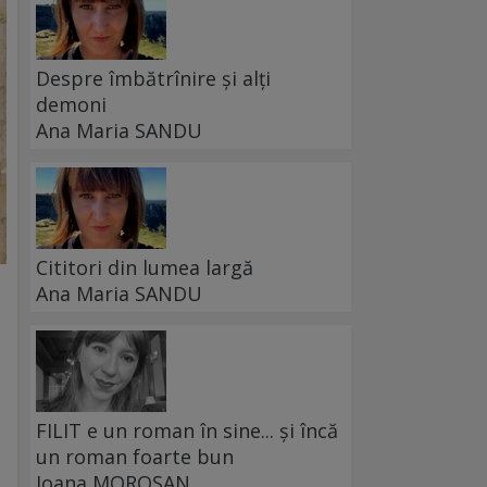
Despre îmbătrînire și alți
demoni
Ana Maria SANDU
Cititori din lumea largă
Ana Maria SANDU
FILIT e un roman în sine... și încă
un roman foarte bun
Ioana MOROȘAN