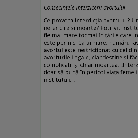
Consecințele interzicerii avortului
Ce provoca interdicția avortului? 
nefericire și moarte? Potrivit Insti
fie mai mare tocmai în țările care in
este permis. Ca urmare, numărul avor
avortul este restricționat cu cel din
avorturile ilegale, clandestine și fă
complicații și chiar moartea. „Inter
doar să pună în pericol viața femei
institutului.