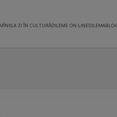
MÎNII
LA ZI ÎN CULTURĂ
DILEME ON-LINE
DILEMABLO
i