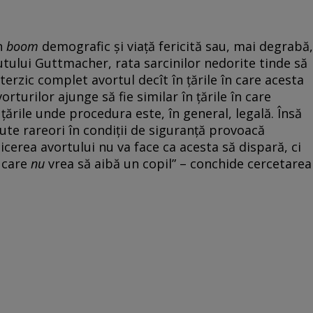
Un
boom
demografic și viață fericită sau, mai degrabă,
tutului Guttmacher, rata sarcinilor nedorite tinde să
terzic complet avortul decît în țările în care acesta
turilor ajunge să fie similar în țările în care
 țările unde procedura este, în general, legală. Însă
cute rareori în condiții de siguranță provoacă
zicerea avortului nu va face ca acesta să dispară, ci
i care
nu
vrea să aibă un copil” – conchide cercetarea