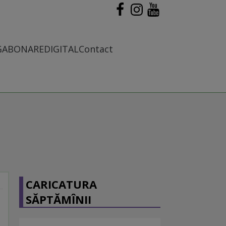
G
ABONARE
DIGITAL
Contact
CARICATURA
SĂPTĂMÎNII