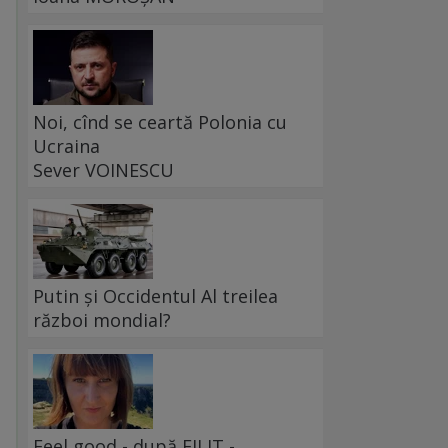
Noi, cînd se ceartă Polonia cu
Ucraina
Sever VOINESCU
Putin și Occidentul Al treilea
război mondial?
Feel good - după FILIT -