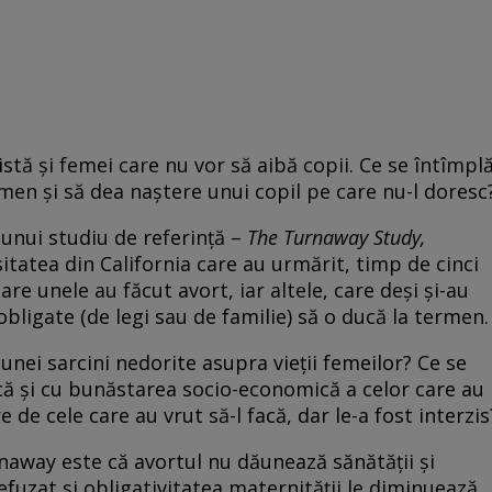
istă și femei care nu vor să aibă copii. Ce se întîmpl
rmen și să dea naștere unui copil pe care nu-l doresc
 unui studiu de referință –
The Turnaway Study,
sitatea din California care au urmărit, timp de cinci
care unele au făcut avort, iar altele, care deși și-au
obligate (de legi sau de familie) să o ducă la termen.
 unei sarcini nedorite asupra vieții femeilor? Ce se
că și cu bunăstarea socio-economică a celor care au
 de cele care au vrut să-l facă, dar le-a fost interzis
rnaway este că avortul nu dăunează sănătății și
efuzat și obligativitatea maternității le diminuează