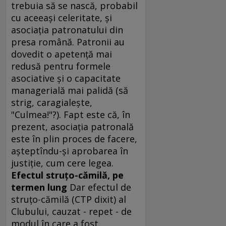
trebuia să se nască, probabil
cu aceeaşi celeritate, şi
asociaţia patronatului din
presa română. Patronii au
dovedit o apetenţă mai
redusă pentru formele
asociative şi o capacitate
managerială mai palidă (să
strig, caragialeşte,
"Culmea!"?). Fapt este că, în
prezent, asociaţia patronală
este în plin proces de facere,
aşteptîndu-şi aprobarea în
justiţie, cum cere legea.
Efectul struţo-cămilă, pe
termen lung
Dar efectul de
struţo-cămilă (CTP dixit) al
Clubului, cauzat - repet - de
modul în care a fost