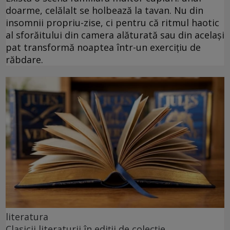
doarme, celălalt se holbează la tavan. Nu din
insomnii propriu-zise, ci pentru că ritmul haotic
al sforăitului din camera alăturată sau din același
pat transformă noaptea într-un exercițiu de
răbdare.
literatura
Clasicii literaturii în ediții de colecție