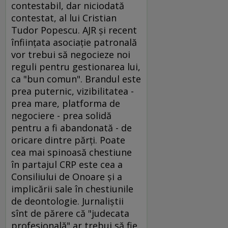
contestabil, dar niciodată
contestat, al lui Cristian
Tudor Popescu. AJR şi recent
înfiinţata asociaţie patronală
vor trebui să negocieze noi
reguli pentru gestionarea lui,
ca "bun comun". Brandul este
prea puternic, vizibilitatea -
prea mare, platforma de
negociere - prea solidă
pentru a fi abandonată - de
oricare dintre părţi. Poate
cea mai spinoasă chestiune
în partajul CRP este cea a
Consiliului de Onoare şi a
implicării sale în chestiunile
de deontologie. Jurnaliştii
sînt de părere că "judecata
profesională" ar trebui să fie