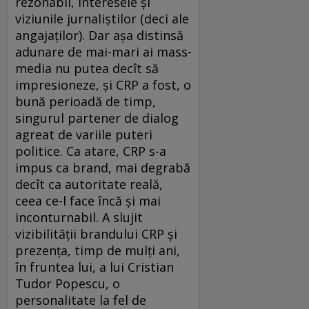
rezonabil, interesele şi
viziunile jurnaliştilor (deci ale
angajaţilor). Dar aşa distinsă
adunare de mai-mari ai mass-
media nu putea decît să
impresioneze, şi CRP a fost, o
bună perioadă de timp,
singurul partener de dialog
agreat de variile puteri
politice. Ca atare, CRP s-a
impus ca brand, mai degrabă
decît ca autoritate reală,
ceea ce-l face încă şi mai
inconturnabil. A slujit
vizibilităţii brandului CRP şi
prezenţa, timp de mulţi ani,
în fruntea lui, a lui Cristian
Tudor Popescu, o
personalitate la fel de