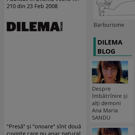
210 din 23 Feb 2008
Barburisme
DILEMA
BLOG
Despre
îmbătrînire și
alți demoni
Ana Maria
SANDU
"Presă" şi "onoare" sînt două
cuvinte care nu apar natural