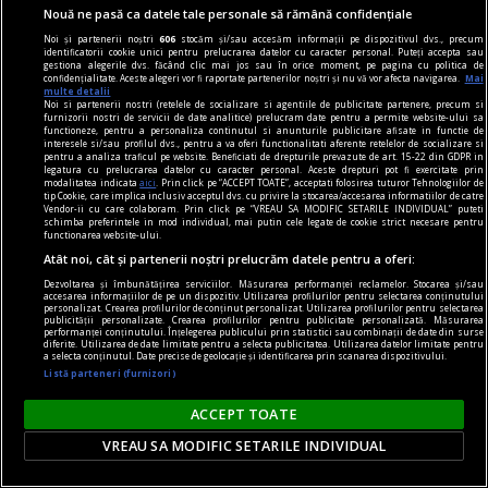
Nouă ne pasă ca datele tale personale să rămână confidențiale
Noi și partenerii noștri
606
stocăm și/sau accesăm informații pe dispozitivul dvs., precum
identificatorii cookie unici pentru prelucrarea datelor cu caracter personal. Puteți accepta sau
gestiona alegerile dvs. făcând clic mai jos sau în orice moment, pe pagina cu politica de
confidențialitate. Aceste alegeri vor fi raportate partenerilor noștri și nu vă vor afecta navigarea.
Mai
multe detalii
Noi si partenerii nostri (retelele de socializare si agentiile de publicitate partenere, precum si
furnizorii nostri de servicii de date analitice) prelucram date pentru a permite website-ului sa
functioneze, pentru a personaliza continutul si anunturile publicitare afisate in functie de
interesele si/sau profilul dvs., pentru a va oferi functionalitati aferente retelelor de socializare si
pentru a analiza traficul pe website. Beneficiati de drepturile prevazute de art. 15-22 din GDPR in
legatura cu prelucrarea datelor cu caracter personal. Aceste drepturi pot fi exercitate prin
modalitatea indicata
aici
. Prin click pe “ACCEPT TOATE”, acceptati folosirea tuturor Tehnologiilor de
tip Cookie, care implica inclusiv acceptul dvs. cu privire la stocarea/accesarea informatiilor de catre
Vendor-ii cu care colaboram. Prin click pe “VREAU SA MODIFIC SETARILE INDIVIDUAL” puteti
ipsos
schimba preferintele in mod individual, mai putin cele legate de cookie strict necesare pentru
functionarea website-ului.
Utilizări mai puțin cunoscute ale ipsosului în
Atât noi, cât și partenerii noștri prelucrăm datele pentru a oferi:
amenajări interioare
Dezvoltarea și îmbunătățirea serviciilor. Măsurarea performanței reclamelor. Stocarea și/sau
accesarea informațiilor de pe un dispozitiv. Utilizarea profilurilor pentru selectarea conținutului
Ipsosul (pulbere obținută prin arderea și
personalizat. Crearea profilurilor de conținut personalizat. Utilizarea profilurilor pentru selectarea
publicității personalizate. Crearea profilurilor pentru publicitate personalizată. Măsurarea
măcinarea gipsului, care face priză rapid în
performanței conținutului. Înțelegerea publicului prin statistici sau combinații de date din surse
diferite. Utilizarea de date limitate pentru a selecta publicitatea. Utilizarea datelor limitate pentru
contact cu apa) apare frecvent în reparații. Îl
a selecta conținutul. Date precise de geolocație și identificarea prin scanarea dispozitivului.
Listă parteneri (furnizori)
folosești pentru a umple găuri sau pentru a fixa
doze electrice și, de multe ori, te oprești aici.
ACCEPT TOATE
VREAU SA MODIFIC SETARILE INDIVIDUAL