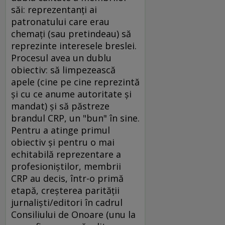
săi: reprezentanţi ai
patronatului care erau
chemaţi (sau pretindeau) să
reprezinte interesele breslei.
Procesul avea un dublu
obiectiv: să limpezească
apele (cine pe cine reprezintă
şi cu ce anume autoritate şi
mandat) şi să păstreze
brandul CRP, un "bun" în sine.
Pentru a atinge primul
obiectiv şi pentru o mai
echitabilă reprezentare a
profesioniştilor, membrii
CRP au decis, într-o primă
etapă, creşterea parităţii
jurnalişti/editori în cadrul
Consiliului de Onoare (unu la