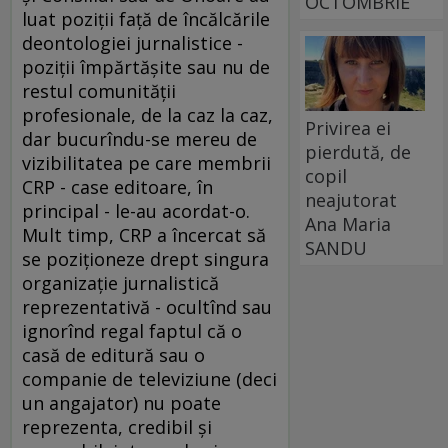
OCTOMBRIE
luat poziţii faţă de încălcările
deontologiei jurnalistice -
poziţii împărtăşite sau nu de
restul comunităţii
profesionale, de la caz la caz,
Privirea ei
dar bucurîndu-se mereu de
pierdută, de
vizibilitatea pe care membrii
copil
CRP - case editoare, în
neajutorat
principal - le-au acordat-o.
Ana Maria
Mult timp, CRP a încercat să
SANDU
se poziţioneze drept singura
organizaţie jurnalistică
reprezentativă - ocultînd sau
ignorînd regal faptul că o
casă de editură sau o
companie de televiziune (deci
un angajator) nu poate
reprezenta, credibil şi