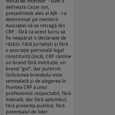
moral de interese" - cum îl
defineşte Cezar Ion,
preşedintele ales al AJR - i-a
determinat pe membrii
Asociaţiei să se retragă din
CRP - fără ca acest lucru să
fie neapărat o declaraţie de
război. Fără jurnalişti şi fără
o asociaţie patronală legal
constituită (încă), CRP rămîne
un brand fără instituţie, un
brand "gol", dar puternic.
Goliciunea brandului este
semnalată şi de alegerea în
fruntea CRP a unui
profesionist respectabil, fără
îndoială, dar fără aplombul,
fără prezenţa publică, fără
potenţialul de lider