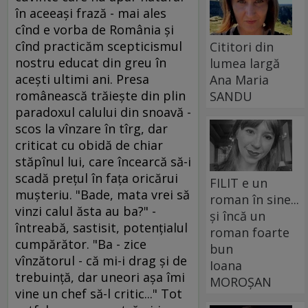
în aceeaşi frază - mai ales
cînd e vorba de România şi
cînd practicăm scepticismul
Cititori din
nostru educat din greu în
lumea largă
aceşti ultimi ani. Presa
Ana Maria
românească trăieşte din plin
SANDU
paradoxul calului din snoavă -
scos la vînzare în tîrg, dar
criticat cu obidă de chiar
stăpînul lui, care încearcă să-i
scadă preţul în faţa oricărui
FILIT e un
muşteriu. "Bade, mata vrei să
roman în sine...
vinzi calul ăsta au ba?" -
și încă un
întreabă, sastisit, potenţialul
roman foarte
cumpărător. "Ba - zice
bun
vînzătorul - că mi-i drag şi de
Ioana
trebuinţă, dar uneori aşa îmi
MOROȘAN
vine un chef să-l critic..." Tot