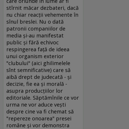
care oriunde în lume ar fi
stîrnit măcar dezbateri, dacă
nu chiar reacţii vehemente în
sînul breslei. Nu o dată
patronii companiilor de
media şi-au manifestat
public şi fără echivoc
respingerea faţă de ideea
unui organism exterior
"clubului" (aici ghilimelele
sînt semnificative) care să
aibă drept de judecată - şi
decizie, fie ea şi morală -
asupra producţiilor lor
editoriale. Săptămînile ce vor
urma ne vor aduce veşti
despre cine va fi chemat să
"repereze onoarea" presei
române şi vor demonstra