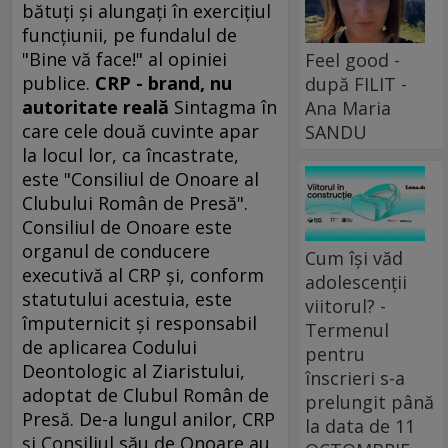
bătuţi şi alungaţi în exerciţiul
funcţiunii, pe fundalul de
"Bine vă face!" al opiniei
Feel good -
publice.
CRP - brand, nu
după FILIT -
autoritate reală
Sintagma în
Ana Maria
care cele două cuvinte apar
SANDU
la locul lor, ca încastrate,
este "Consiliul de Onoare al
Clubului Român de Presă".
Consiliul de Onoare este
organul de conducere
Cum își văd
executivă al CRP şi, conform
adolescenții
statutului acestuia, este
viitorul? -
împuternicit şi responsabil
Termenul
de aplicarea Codului
pentru
Deontologic al Ziaristului,
înscrieri s-a
adoptat de Clubul Român de
prelungit până
Presă. De-a lungul anilor, CRP
la data de 11
şi Consiliul său de Onoare au