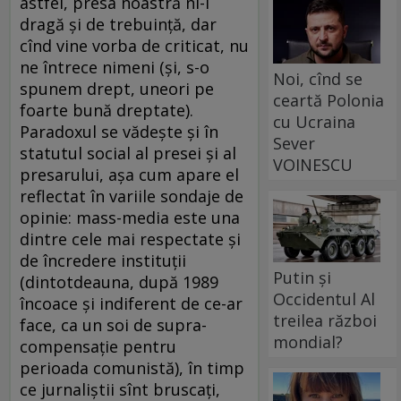
astfel, presa noastră ni-i
dragă şi de trebuinţă, dar
cînd vine vorba de criticat, nu
ne întrece nimeni (şi, s-o
Noi, cînd se
spunem drept, uneori pe
ceartă Polonia
foarte bună dreptate).
cu Ucraina
Paradoxul se vădeşte şi în
Sever
statutul social al presei şi al
VOINESCU
presarului, aşa cum apare el
reflectat în variile sondaje de
opinie: mass-media este una
dintre cele mai respectate şi
de încredere instituţii
Putin și
(dintotdeauna, după 1989
Occidentul Al
încoace şi indiferent de ce-ar
treilea război
face, ca un soi de supra-
mondial?
compensaţie pentru
perioada comunistă), în timp
ce jurnaliştii sînt bruscaţi,