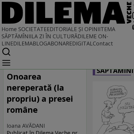
Home
SOCIETATE
EDITORIALE ȘI OPINII
TEMA
SĂPTĂMÎNII
LA ZI ÎN CULTURĂ
DILEME ON-
LINE
DILEMABLOG
ABONARE
DIGITAL
Contact
Home
CARICATU
Societate
SĂPTĂMÎNI
MASS COMEDIA
Onoarea
nereperată (la
propriu) a presei
române
Ioana AVĂDANI
Publicat în Dilema Veche nr.