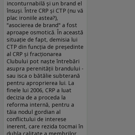
inconturnabilă şi un brand el
însuşi. Între CRP şi CTP (nu vă
plac ironiile astea?),
"asocierea de brand" a fost
aproape osmotică. În această
situaţie de fapt, demisia lui
CTP din funcţia de preşedinte
al CRP şi fracţionarea
Clubului pot naşte întrebări
asupra perenităţii brandului -
sau isca o bătălie subterană
pentru aproprierea lui. La
finele lui 2006, CRP a luat
decizia de a proceda la
reforma internă, pentru a
tăia nodul gordian al
conflictului de interese
inerent, care rezida tocmai în
dubla calitate a membrilor