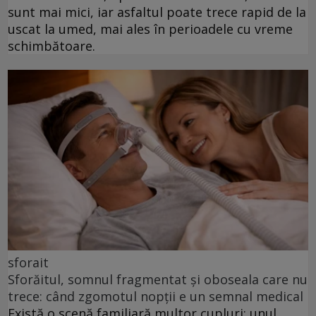
sunt mai mici, iar asfaltul poate trece rapid de la
uscat la umed, mai ales în perioadele cu vreme
schimbătoare.
sforait
Sforăitul, somnul fragmentat și oboseala care nu
trece: când zgomotul nopții e un semnal medical
Există o scenă familiară multor cupluri: unul