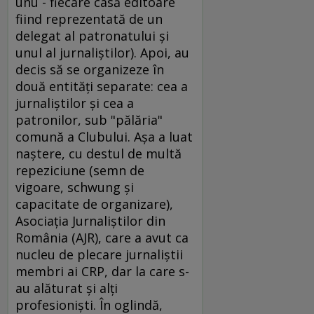
unu - fiecare casă editoare
fiind reprezentată de un
delegat al patronatului şi
unul al jurnaliştilor). Apoi, au
decis să se organizeze în
două entităţi separate: cea a
jurnaliştilor şi cea a
patronilor, sub "pălăria"
comună a Clubului. Aşa a luat
naştere, cu destul de multă
repeziciune (semn de
vigoare, schwung şi
capacitate de organizare),
Asociaţia Jurnaliştilor din
România (AJR), care a avut ca
nucleu de plecare jurnaliştii
membri ai CRP, dar la care s-
au alăturat şi alţi
profesionişti. În oglindă,