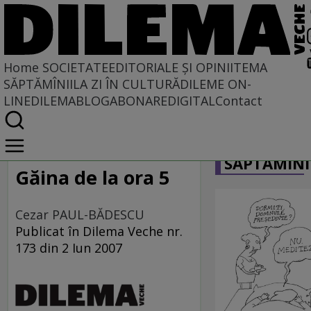
Home
SOCIETATE
EDITORIALE ȘI OPINII
TEMA
SĂPTĂMÎNII
LA ZI ÎN CULTURĂ
DILEME ON-
LINE
DILEMABLOG
ABONARE
DIGITAL
Contact
Home
CARICATU
Societate
SĂPTĂMÎNI
MASS COMEDIA
Găina de la ora 5
Cezar PAUL-BĂDESCU
Publicat în Dilema Veche nr.
173 din 2 Iun 2007