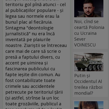
teritoriu gol pînă atunci - cel
al publicaţiilor populare - şi
legea sau normele erau la
Noi, cînd se
bunul plac al fiecăruia.
ceartă Polonia
Sintagma "deontologie
cu Ucraina
jurnalistică" nu era încă
Sever
inventată pe plaiurile
VOINESCU
noastre. Ziariştii se întreceau
care mai de care să scrie o
presă a faptului divers, cu
accent pe uimirea şi
fascinarea publicului cu
fapte ieşite din comun. Au
Putin și
fost contabilizate toate
Occidentul Al
crimele sau accidentele
treilea război
petrecute pe teritoriul ţării
mondial?
(şi astfel, strînse la un loc
toate grozăviile, publicul a