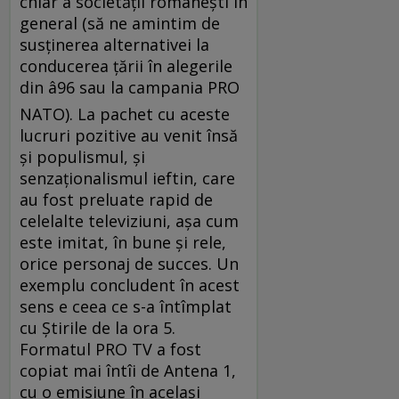
chiar a societăţii româneşti în
general (să ne amintim de
susţinerea alternativei la
conducerea ţării în alegerile
din â96 sau la campania PRO
NATO). La pachet cu aceste
lucruri pozitive au venit însă
şi populismul, şi
senzaţionalismul ieftin, care
au fost preluate rapid de
celelalte televiziuni, aşa cum
este imitat, în bune şi rele,
orice personaj de succes. Un
exemplu concludent în acest
sens e ceea ce s-a întîmplat
cu Ştirile de la ora 5.
Formatul PRO TV a fost
copiat mai întîi de Antena 1,
cu o emisiune în acelaşi