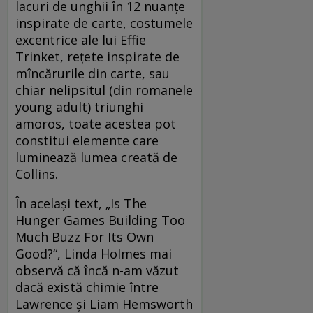
lacuri de unghii în 12 nuanţe
inspirate de carte, costumele
excentrice ale lui Effie
Trinket, reţete inspirate de
mîncărurile din carte, sau
chiar nelipsitul (din romanele
young adult) triunghi
amoros, toate acestea pot
constitui elemente care
luminează lumea creată de
Collins.
În acelaşi text, „Is The
Hunger Games Building Too
Much Buzz For Its Own
Good?“, Linda Holmes mai
observă că încă n-am văzut
dacă există chimie între
Lawrence şi Liam Hemsworth