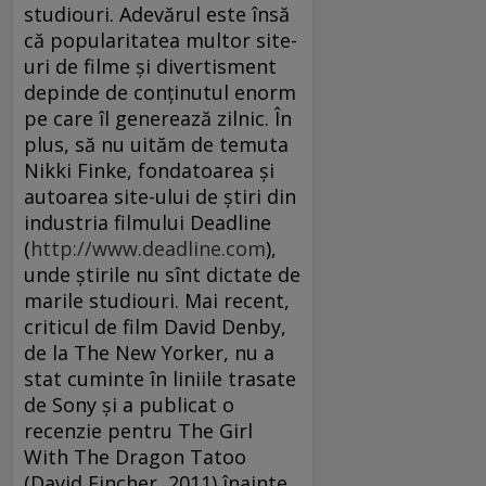
studiouri. Adevărul este însă
că popularitatea multor site-
uri de filme şi divertisment
depinde de conţinutul enorm
pe care îl generează zilnic. În
plus, să nu uităm de temuta
Nikki Finke, fondatoarea şi
autoarea site-ului de ştiri din
industria filmului Deadline
(
http://www.deadline.com
),
unde ştirile nu sînt dictate de
marile studiouri. Mai recent,
criticul de film David Denby,
de la The New Yorker, nu a
stat cuminte în liniile trasate
de Sony şi a publicat o
recenzie pentru The Girl
With The Dragon Tatoo
(David Fincher, 2011) înainte