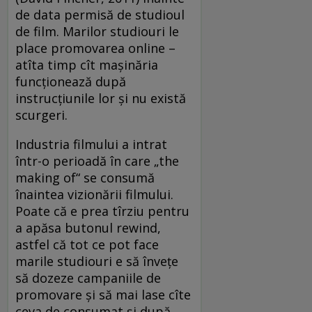
de data permisă de studioul
de film. Marilor studiouri le
place promovarea online –
atîta timp cît maşinăria
funcţionează după
instrucţiunile lor şi nu există
scurgeri.
Industria filmului a intrat
într-o perioadă în care „the
making of“ se consumă
înaintea vizionării filmului.
Poate că e prea tîrziu pentru
a apăsa butonul rewind,
astfel că tot ce pot face
marile studiouri e să înveţe
să dozeze campaniile de
promovare şi să mai lase cîte
ceva de consumat şi după