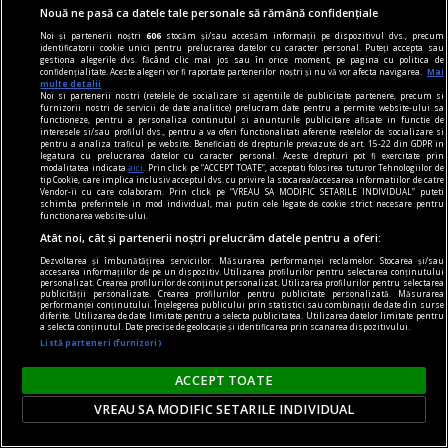
Nouă ne pasă ca datele tale personale să rămână confidențiale
Noi și partenerii noștri
606
stocăm și/sau accesăm informații pe dispozitivul dvs., precum
identificatorii cookie unici pentru prelucrarea datelor cu caracter personal. Puteți accepta sau
gestiona alegerile dvs. făcând clic mai jos sau în orice moment, pe pagina cu politica de
comunicat
confidențialitate. Aceste alegeri vor fi raportate partenerilor noștri și nu vă vor afecta navigarea.
Mai
multe detalii
BRAT își prezintă poziția față de textul curent al
Noi si partenerii nostri (retelele de socializare si agentiile de publicitate partenere, precum si
furnizorii nostri de servicii de date analitice) prelucram date pentru a permite website-ului sa
Digital Omnibus VII și atrage atenția asupra
functioneze, pentru a personaliza continutul si anunturile publicitare afisate in functie de
interesele si/sau profilul dvs., pentru a va oferi functionalitati aferente retelelor de socializare si
importanței acestuia pentru sustenabilitatea și
pentru a analiza traficul pe website. Beneficiati de drepturile prevazute de art. 15-22 din GDPR in
legatura cu prelucrarea datelor cu caracter personal. Aceste drepturi pot fi exercitate prin
libertatea presei
modalitatea indicata
aici
. Prin click pe “ACCEPT TOATE”, acceptati folosirea tuturor Tehnologiilor de
tip Cookie, care implica inclusiv acceptul dvs. cu privire la stocarea/accesarea informatiilor de catre
Biroul Român de Audit Transmedia (BRAT) își
Vendor-ii cu care colaboram. Prin click pe “VREAU SA MODIFIC SETARILE INDIVIDUAL” puteti
schimba preferintele in mod individual, mai putin cele legate de cookie strict necesare pentru
exprimă poziția față de textul actual al Digital
functionarea website-ului.
Atât noi, cât și partenerii noștri prelucrăm datele pentru a oferi:
Omnibus VII, propus de Președinția Cipriotă a
Dezvoltarea și îmbunătățirea serviciilor. Măsurarea performanței reclamelor. Stocarea și/sau
Consiliului Uniunii Europene în data de 21 mai
accesarea informațiilor de pe un dispozitiv. Utilizarea profilurilor pentru selectarea conținutului
personalizat. Crearea profilurilor de conținut personalizat. Utilizarea profilurilor pentru selectarea
2026, si susține propunerea de excludere din
publicității personalizate. Crearea profilurilor pentru publicitate personalizată. Măsurarea
performanței conținutului. Înțelegerea publicului prin statistici sau combinații de date din surse
acest proiect de lege a prevederii privind
diferite. Utilizarea de date limitate pentru a selecta publicitatea. Utilizarea datelor limitate pentru
a selecta conținutul. Date precise de geolocație și identificarea prin scanarea dispozitivului.
gestionarea ...
Listă parteneri (furnizori)
ACCEPT TOATE
VREAU SA MODIFIC SETARILE INDIVIDUAL