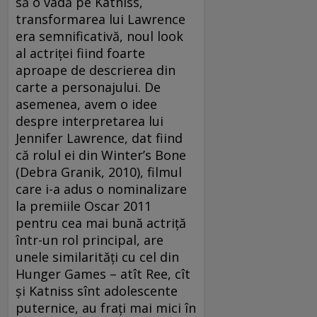
să o vadă pe Katniss,
transformarea lui Lawrence
era semnificativă, noul look
al actriţei fiind foarte
aproape de descrierea din
carte a personajului. De
asemenea, avem o idee
despre interpretarea lui
Jennifer Lawrence, dat fiind
că rolul ei din Winter’s Bone
(Debra Granik, 2010), filmul
care i-a adus o nominalizare
la premiile Oscar 2011
pentru cea mai bună actriţă
într-un rol principal, are
unele similarităţi cu cel din
Hunger Games – atît Ree, cît
şi Katniss sînt adolescente
puternice, au fraţi mai mici în