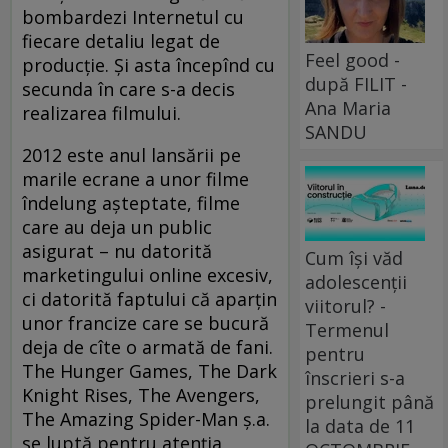
bombardezi Internetul cu
fiecare detaliu legat de
Feel good -
producţie. Şi asta începînd cu
după FILIT -
secunda în care s-a decis
Ana Maria
realizarea filmului.
SANDU
2012 este anul lansării pe
marile ecrane a unor filme
îndelung aşteptate, filme
care au deja un public
asigurat – nu datorită
Cum își văd
marketingului online excesiv,
adolescenții
ci datorită faptului că aparţin
viitorul? -
unor francize care se bucură
Termenul
deja de cîte o armată de fani.
pentru
The Hunger Games, The Dark
înscrieri s-a
Knight Rises, The Avengers,
prelungit până
The Amazing Spider-Man ş.a.
la data de 11
se luptă pentru atenţia