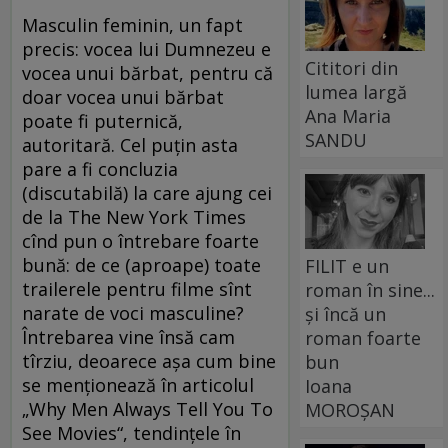
Masculin feminin, un fapt
precis: vocea lui Dumnezeu e
Cititori din
vocea unui bărbat, pentru că
lumea largă
doar vocea unui bărbat
Ana Maria
poate fi puternică,
SANDU
autoritară. Cel puţin asta
pare a fi concluzia
(discutabilă) la care ajung cei
de la The New York Times
cînd pun o întrebare foarte
bună: de ce (aproape) toate
FILIT e un
trailerele pentru filme sînt
roman în sine...
narate de voci masculine?
și încă un
Întrebarea vine însă cam
roman foarte
tîrziu, deoarece aşa cum bine
bun
se menţionează în articolul
Ioana
„Why Men Always Tell You To
MOROȘAN
See Movies“, tendinţele în