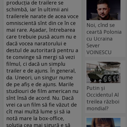
producţia de trailere se
schimbă, iar în ultimii ani
trailerele narate de acea voce
omniscientă sînt din ce în ce
Noi, cînd se
mai rare. Aşadar, întrebarea
ceartă Polonia
care trebuie pusă acum nu e
cu Ucraina
dacă vocea naratorului e
Sever
destul de autoritară pentru a
VOINESCU
te convinge să mergi să vezi
filmul, ci dacă un simplu
trailer e de ajuns. În general,
da. Uneori, un singur nume
de pe afiş e de ajuns. Marile
Putin și
studiouri de film american nu
Occidentul Al
sînt însă de acord. Nu. Dacă
treilea război
vrei ca un film să fie văzut de
mondial?
cît mai multă lume şi să ia
notă mare la box-office,
soluţia cea mai sigură e să