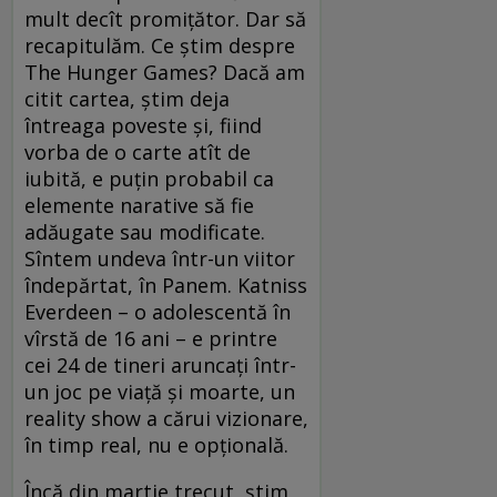
mult decît promiţător. Dar să
recapitulăm. Ce ştim despre
The Hunger Games? Dacă am
citit cartea, ştim deja
întreaga poveste şi, fiind
vorba de o carte atît de
iubită, e puţin probabil ca
elemente narative să fie
adăugate sau modificate.
Sîntem undeva într-un viitor
îndepărtat, în Panem. Katniss
Everdeen – o adolescentă în
vîrstă de 16 ani – e printre
cei 24 de tineri aruncaţi într-
un joc pe viaţă şi moarte, un
reality show a cărui vizionare,
în timp real, nu e opţională.
Încă din martie trecut, ştim