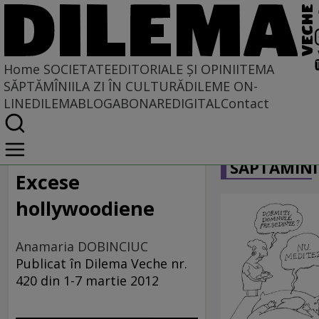
Home
SOCIETATE
EDITORIALE ȘI OPINII
TEMA
SĂPTĂMÎNII
LA ZI ÎN CULTURĂ
DILEME ON-
LINE
DILEMABLOG
ABONARE
DIGITAL
Contact
Home
CARICATU
Societate
SĂPTĂMÎNI
MASS COMEDIA
Excese
hollywoodiene
Anamaria DOBINCIUC
Publicat în Dilema Veche nr.
420 din 1-7 martie 2012