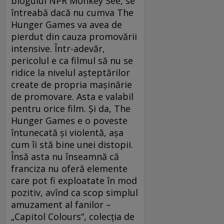
blogului NPR Monkey See, se
întreabă dacă nu cumva The
Hunger Games va avea de
pierdut din cauza promovării
intensive. Într-adevăr,
pericolul e ca filmul să nu se
ridice la nivelul aşteptărilor
create de propria maşinărie
de promovare. Asta e valabil
pentru orice film. Şi da, The
Hunger Games e o poveste
întunecată şi violentă, aşa
cum îi stă bine unei distopii.
Însă asta nu înseamnă că
franciza nu oferă elemente
care pot fi exploatate în mod
pozitiv, avînd ca scop simplul
amuzament al fanilor –
„Capitol Colours“, colecţia de