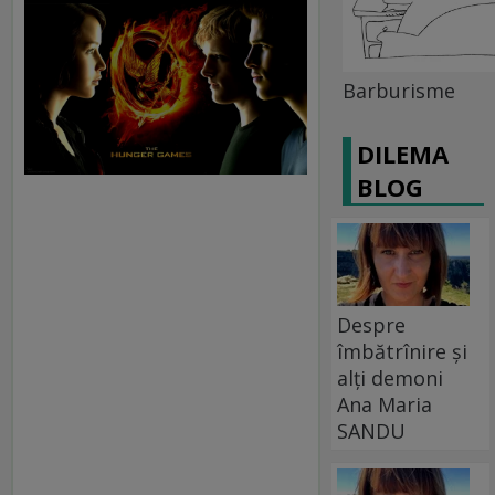
Barburisme
DILEMA
BLOG
Despre
îmbătrînire și
alți demoni
Ana Maria
SANDU