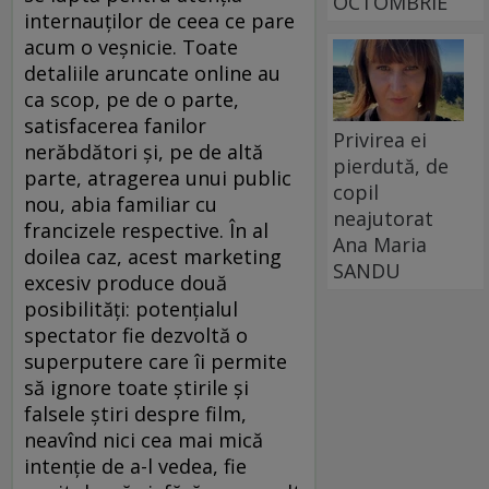
OCTOMBRIE
internauţilor de ceea ce pare
acum o veşnicie. Toate
detaliile aruncate online au
ca scop, pe de o parte,
satisfacerea fanilor
Privirea ei
nerăbdători şi, pe de altă
pierdută, de
parte, atragerea unui public
copil
nou, abia familiar cu
neajutorat
francizele respective. În al
Ana Maria
doilea caz, acest marketing
SANDU
excesiv produce două
posibilităţi: potenţialul
spectator fie dezvoltă o
superputere care îi permite
să ignore toate ştirile şi
falsele ştiri despre film,
neavînd nici cea mai mică
intenţie de a-l vedea, fie