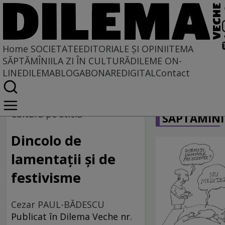
Home
SOCIETATE
EDITORIALE ȘI OPINII
TEMA
SĂPTĂMÎNII
LA ZI ÎN CULTURĂ
DILEME ON-
LINE
DILEMABLOG
ABONARE
DIGITAL
Contact
Home
CARICATU
Societate
Cultura pe sticlă
SĂPTĂMÎNI
MASS COMEDIA
Dincolo de
lamentații și de
festivisme
Cezar PAUL-BĂDESCU
Publicat în Dilema Veche nr.