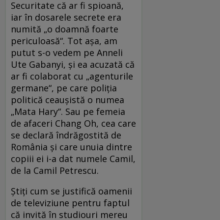
Securitate că ar fi spioană,
iar în dosarele secrete era
numită „o doamnă foarte
periculoasă“. Tot aşa, am
putut s-o vedem pe Anneli
Ute Gabanyi, şi ea acuzată că
ar fi colaborat cu „agenturile
germane“, pe care poliţia
politică ceauşistă o numea
„Mata Hary“. Sau pe femeia
de afaceri Chang Oh, cea care
se declară îndrăgostită de
România şi care unuia dintre
copiii ei i-a dat numele Camil,
de la Camil Petrescu.
Ştiţi cum se justifică oamenii
de televiziune pentru faptul
că invită în studiouri mereu