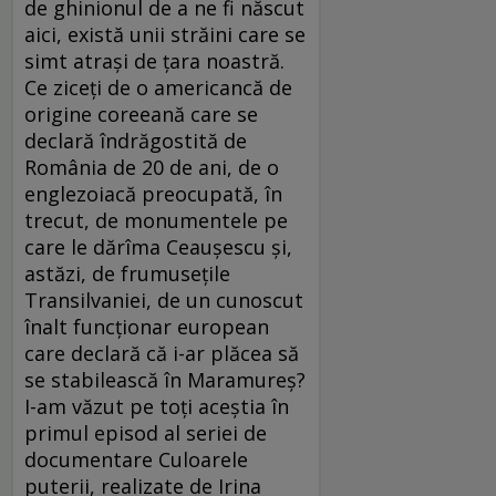
de ghinionul de a ne fi născut
aici, există unii străini care se
simt atraşi de ţara noastră.
Ce ziceţi de o americancă de
origine coreeană care se
declară îndrăgostită de
România de 20 de ani, de o
englezoiacă preocupată, în
trecut, de monumentele pe
care le dărîma Ceauşescu şi,
astăzi, de frumuseţile
Transilvaniei, de un cunoscut
înalt funcţionar european
care declară că i-ar plăcea să
se stabilească în Maramureş?
I-am văzut pe toţi aceştia în
primul episod al seriei de
documentare Culoarele
puterii, realizate de Irina