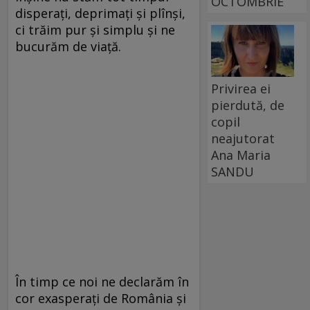
OCTOMBRIE
disperaţi, deprimaţi şi plînşi,
ci trăim pur şi simplu şi ne
bucurăm de viaţă.
Privirea ei
pierdută, de
copil
neajutorat
Ana Maria
SANDU
În timp ce noi ne declarăm în
cor exasperaţi de România şi