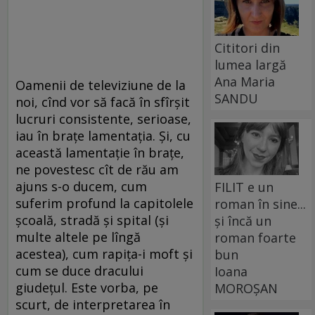
Cititori din
lumea largă
Ana Maria
Oamenii de televiziune de la
SANDU
noi, cînd vor să facă în sfîrşit
lucruri consistente, serioase,
iau în braţe lamentaţia. Şi, cu
această lamentaţie în braţe,
ne povestesc cît de rău am
ajuns s-o ducem, cum
FILIT e un
suferim profund la capitolele
roman în sine...
şcoală, stradă şi spital (şi
și încă un
multe altele pe lîngă
roman foarte
acestea), cum rapiţa-i moft şi
bun
cum se duce dracului
Ioana
giudeţul. Este vorba, pe
MOROȘAN
scurt, de interpretarea în