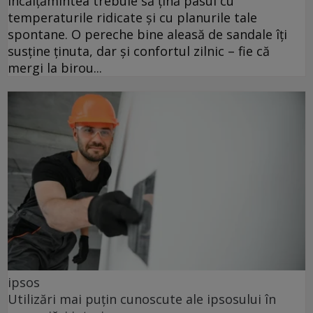
încălțămintea trebuie să țină pasul cu
temperaturile ridicate și cu planurile tale
spontane. O pereche bine aleasă de sandale îți
susține ținuta, dar și confortul zilnic – fie că
mergi la birou...
ipsos
Utilizări mai puțin cunoscute ale ipsosului în