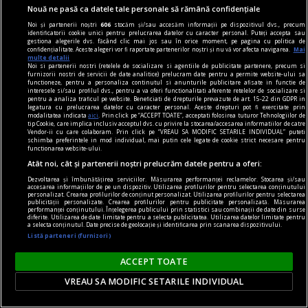
Nouă ne pasă ca datele tale personale să rămână confidențiale
Noi și partenerii noștri
606
stocăm și/sau accesăm informații pe dispozitivul dvs., precum
identificatorii cookie unici pentru prelucrarea datelor cu caracter personal. Puteți accepta sau
gestiona alegerile dvs. făcând clic mai jos sau în orice moment, pe pagina cu politica de
confidențialitate. Aceste alegeri vor fi raportate partenerilor noștri și nu vă vor afecta navigarea.
Mai
multe detalii
Noi si partenerii nostri (retelele de socializare si agentiile de publicitate partenere, precum si
furnizorii nostri de servicii de date analitice) prelucram date pentru a permite website-ului sa
functioneze, pentru a personaliza continutul si anunturile publicitare afisate in functie de
cititori
interesele si/sau profilul dvs., pentru a va oferi functionalitati aferente retelelor de socializare si
pentru a analiza traficul pe website. Beneficiati de drepturile prevazute de art. 15-22 din GDPR in
„Insula” care unește. Cum aduni într-un spațiu
legatura cu prelucrarea datelor cu caracter personal. Aceste drepturi pot fi exercitate prin
modalitatea indicata
aici
. Prin click pe “ACCEPT TOATE”, acceptati folosirea tuturor Tehnologiilor de
mic o comunitate de cititori?
tip Cookie, care implica inclusiv acceptul dvs. cu privire la stocarea/accesarea informatiilor de catre
Vendor-ii cu care colaboram. Prin click pe “VREAU SA MODIFIC SETARILE INDIVIDUAL” puteti
O comunitate de cititori nu are nevoie de o sală
schimba preferintele in mod individual, mai putin cele legate de cookie strict necesare pentru
functionarea website-ului.
mare sau de bugete generoase. Are nevoie de
Atât noi, cât și partenerii noștri prelucrăm datele pentru a oferi:
intenție clară, organizare și cărți potrivite.
Dezvoltarea și îmbunătățirea serviciilor. Măsurarea performanței reclamelor. Stocarea și/sau
accesarea informațiilor de pe un dispozitiv. Utilizarea profilurilor pentru selectarea conținutului
personalizat. Crearea profilurilor de conținut personalizat. Utilizarea profilurilor pentru selectarea
publicității personalizate. Crearea profilurilor pentru publicitate personalizată. Măsurarea
performanței conținutului. Înțelegerea publicului prin statistici sau combinații de date din surse
diferite. Utilizarea de date limitate pentru a selecta publicitatea. Utilizarea datelor limitate pentru
a selecta conținutul. Date precise de geolocație și identificarea prin scanarea dispozitivului.
Listă parteneri (furnizori)
ACCEPT TOATE
VREAU SA MODIFIC SETARILE INDIVIDUAL