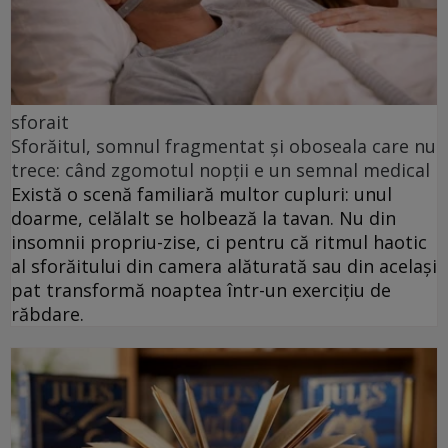
sforait
Sforăitul, somnul fragmentat și oboseala care nu
trece: când zgomotul nopții e un semnal medical
Există o scenă familiară multor cupluri: unul
doarme, celălalt se holbează la tavan. Nu din
insomnii propriu-zise, ci pentru că ritmul haotic
al sforăitului din camera alăturată sau din același
pat transformă noaptea într-un exercițiu de
răbdare.