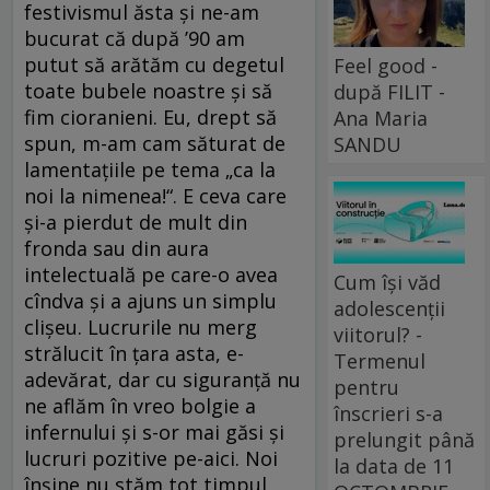
festivismul ăsta şi ne-am
bucurat că după ’90 am
putut să arătăm cu degetul
Feel good -
toate bubele noastre şi să
după FILIT -
fim cioranieni. Eu, drept să
Ana Maria
spun, m-am cam săturat de
SANDU
lamentaţiile pe tema „ca la
noi la nimenea!“. E ceva care
şi-a pierdut de mult din
fronda sau din aura
intelectuală pe care-o avea
Cum își văd
cîndva şi a ajuns un simplu
adolescenții
clişeu. Lucrurile nu merg
viitorul? -
strălucit în ţara asta, e-
Termenul
adevărat, dar cu siguranţă nu
pentru
ne aflăm în vreo bolgie a
înscrieri s-a
infernului şi s-or mai găsi şi
prelungit până
lucruri pozitive pe-aici. Noi
la data de 11
înşine nu stăm tot timpul