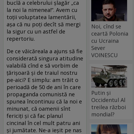
buclă a celebrului şlagăr „ca
la noi la nimenea!“. Avem cu
toţii voluptatea lamentării,
aşa că nu poţi decît să mergi
Noi, cînd se
la sigur cu un astfel de
ceartă Polonia
repertoriu.
cu Ucraina
Sever
De ce văicăreala a ajuns să fie
VOINESCU
considerată singura atitudine
valabilă cînd e să vorbim de
ţărişoară şi de traiul nostru
pe-aici? E simplu: am trăit o
perioadă de 50 de ani în care
Putin și
propaganda comunistă ne
Occidentul Al
spunea încontinuu că la noi e
treilea război
minunat, că oamenii sînt
mondial?
fericiţi şi că fac planul
cincinal în cel mult patru ani
şi jumătate. Ne-a ieşit pe nas