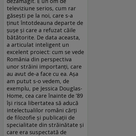
dezamăgit. E un om de
televiziune serios, cum rar
găseşti pe la noi, care s-a
ţinut întotdeauna departe de
şuşe şi care a refuzat căile
bătătorite. De data aceasta,
a articulat inteligent un
excelent proiect: cum se vede
România din perspectiva
unor străini importanţi, care
au avut de-a face cu ea. Aşa
am putut s-o vedem, de
exemplu, pe Jessica Douglas-
Home, cea care înainte de ’89
îşi risca libertatea să aducă
intelectualilor români cărţi
de filozofie şi publicaţii de
specialitate din străinătate şi
care era suspectată de