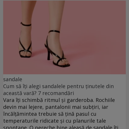
sandale
Cum să îți alegi sandalele pentru ținutele din
această vară? 7 recomandări
Vara îți schimbă ritmul și garderoba. Rochiile
devin mai lejere, pantalonii mai subțiri, iar
încălțămintea trebuie să țină pasul cu
temperaturile ridicate și cu planurile tale
spontane. O pereche bine aleasă de sandale îți