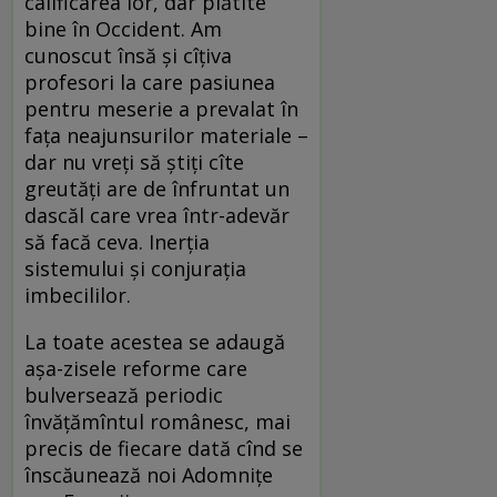
calificarea lor, dar plătite
bine în Occident. Am
cunoscut însă şi cîţiva
profesori la care pasiunea
pentru meserie a prevalat în
faţa neajunsurilor materiale –
dar nu vreţi să ştiţi cîte
greutăţi are de înfruntat un
dascăl care vrea într-adevăr
să facă ceva. Inerţia
sistemului şi conjuraţia
imbecililor.
La toate acestea se adaugă
aşa-zisele reforme care
bulversează periodic
învăţămîntul românesc, mai
precis de fiecare dată cînd se
înscăunează noi Adomniţe