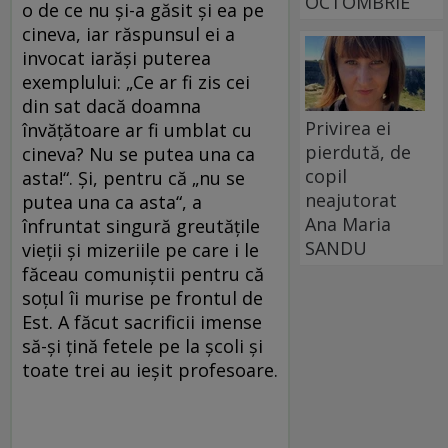
OCTOMBRIE
o de ce nu şi-a găsit şi ea pe
cineva, iar răspunsul ei a
invocat iarăşi puterea
exemplului: „Ce ar fi zis cei
din sat dacă doamna
Privirea ei
învăţătoare ar fi umblat cu
pierdută, de
cineva? Nu se putea una ca
copil
asta!“. Şi, pentru că „nu se
neajutorat
putea una ca asta“, a
Ana Maria
înfruntat singură greutăţile
SANDU
vieţii şi mizeriile pe care i le
făceau comuniştii pentru că
soţul îi murise pe frontul de
Est. A făcut sacrificii imense
să-şi ţină fetele pe la şcoli şi
toate trei au ieşit profesoare.