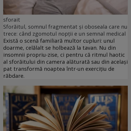
sforait
Sforăitul, somnul fragmentat și oboseala care nu
trece: când zgomotul nopții e un semnal medical
Există o scenă familiară multor cupluri: unul
doarme, celălalt se holbează la tavan. Nu din
insomnii propriu-zise, ci pentru că ritmul haotic
al sforăitului din camera alăturată sau din același
pat transformă noaptea într-un exercițiu de
răbdare.