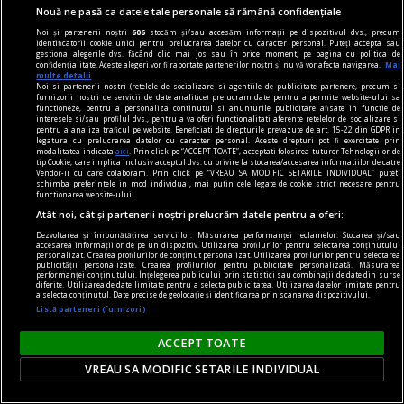
Nouă ne pasă ca datele tale personale să rămână confidențiale
Noi și partenerii noștri
606
stocăm și/sau accesăm informații pe dispozitivul dvs., precum
identificatorii cookie unici pentru prelucrarea datelor cu caracter personal. Puteți accepta sau
gestiona alegerile dvs. făcând clic mai jos sau în orice moment, pe pagina cu politica de
confidențialitate. Aceste alegeri vor fi raportate partenerilor noștri și nu vă vor afecta navigarea.
Mai
cititori
multe detalii
Noi si partenerii nostri (retelele de socializare si agentiile de publicitate partenere, precum si
„Insula” care unește. Cum aduni într-un spațiu
furnizorii nostri de servicii de date analitice) prelucram date pentru a permite website-ului sa
functioneze, pentru a personaliza continutul si anunturile publicitare afisate in functie de
mic o comunitate de cititori?
interesele si/sau profilul dvs., pentru a va oferi functionalitati aferente retelelor de socializare si
pentru a analiza traficul pe website. Beneficiati de drepturile prevazute de art. 15-22 din GDPR in
O comunitate de cititori nu are nevoie de o sală
legatura cu prelucrarea datelor cu caracter personal. Aceste drepturi pot fi exercitate prin
modalitatea indicata
aici
. Prin click pe “ACCEPT TOATE”, acceptati folosirea tuturor Tehnologiilor de
mare sau de bugete generoase. Are nevoie de
tip Cookie, care implica inclusiv acceptul dvs. cu privire la stocarea/accesarea informatiilor de catre
Vendor-ii cu care colaboram. Prin click pe “VREAU SA MODIFIC SETARILE INDIVIDUAL” puteti
intenție clară, organizare și cărți potrivite.
schimba preferintele in mod individual, mai putin cele legate de cookie strict necesare pentru
functionarea website-ului.
Atât noi, cât și partenerii noștri prelucrăm datele pentru a oferi:
Dezvoltarea și îmbunătățirea serviciilor. Măsurarea performanței reclamelor. Stocarea și/sau
accesarea informațiilor de pe un dispozitiv. Utilizarea profilurilor pentru selectarea conținutului
personalizat. Crearea profilurilor de conținut personalizat. Utilizarea profilurilor pentru selectarea
publicității personalizate. Crearea profilurilor pentru publicitate personalizată. Măsurarea
performanței conținutului. Înțelegerea publicului prin statistici sau combinații de date din surse
diferite. Utilizarea de date limitate pentru a selecta publicitatea. Utilizarea datelor limitate pentru
a selecta conținutul. Date precise de geolocație și identificarea prin scanarea dispozitivului.
Listă parteneri (furnizori)
ACCEPT TOATE
VREAU SA MODIFIC SETARILE INDIVIDUAL