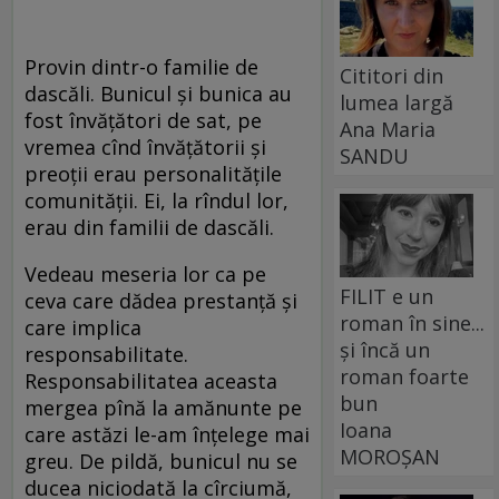
Provin dintr-o familie de
Cititori din
dascăli. Bunicul şi bunica au
lumea largă
fost învăţători de sat, pe
Ana Maria
vremea cînd învăţătorii şi
SANDU
preoţii erau personalităţile
comunităţii. Ei, la rîndul lor,
erau din familii de dascăli.
Vedeau meseria lor ca pe
FILIT e un
ceva care dădea prestanţă şi
roman în sine...
care implica
și încă un
responsabilitate.
roman foarte
Responsabilitatea aceasta
bun
mergea pînă la amănunte pe
Ioana
care astăzi le-am înţelege mai
MOROȘAN
greu. De pildă, bunicul nu se
ducea niciodată la cîrciumă,