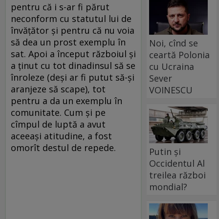
pentru că i s-ar fi părut
neconform cu statutul lui de
învăţător şi pentru că nu voia
să dea un prost exemplu în
Noi, cînd se
sat. Apoi a început războiul şi
ceartă Polonia
a ţinut cu tot dinadinsul să se
cu Ucraina
înroleze (deşi ar fi putut să-şi
Sever
aranjeze să scape), tot
VOINESCU
pentru a da un exemplu în
comunitate. Cum şi pe
cîmpul de luptă a avut
aceeaşi atitudine, a fost
omorît destul de repede.
Putin și
Occidentul Al
treilea război
mondial?