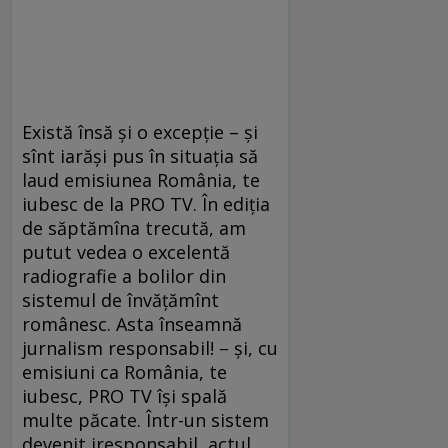
Există însă şi o excepţie – şi
sînt iarăşi pus în situaţia să
laud emisiunea România, te
iubesc de la PRO TV. În ediţia
de săptămîna trecută, am
putut vedea o excelentă
radiografie a bolilor din
sistemul de învăţămînt
românesc. Asta înseamnă
jurnalism responsabil! – şi, cu
emisiuni ca România, te
iubesc, PRO TV îşi spală
multe păcate. Într-un sistem
devenit iresponsabil, actul