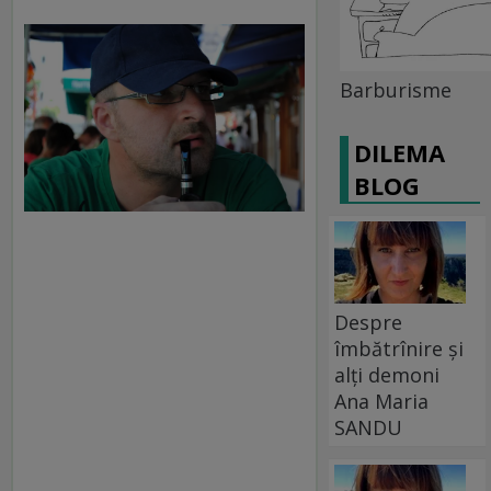
Barburisme
DILEMA
BLOG
Despre
îmbătrînire și
alți demoni
Ana Maria
SANDU