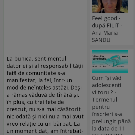
Feel good -
după FILIT -
Ana Maria
SANDU
La bunica, sentimentul
datoriei şi al responsabilităţii
faţă de comunitate s-a
Cum își văd
manifestat, la fel, într-un
adolescenții
mod de neînţeles astăzi. Deşi
viitorul? -
a rămas văduvă de tînără şi,
Termenul
în plus, cu trei fete de
pentru
crescut, nu s-a mai căsătorit
înscrieri s-a
niciodată şi nici nu a mai avut
prelungit până
vreo relaţie cu un bărbat. La
la data de 11
un moment dat, am întrebat-