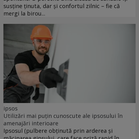
susține ținuta, dar și confortul zilnic – fie că
mergi la birou...
ipsos
Utilizări mai puțin cunoscute ale ipsosului în
amenajări interioare
Ipsosul (pulbere obținută prin arderea și
măcinarea gipsului, care face priză rapid în