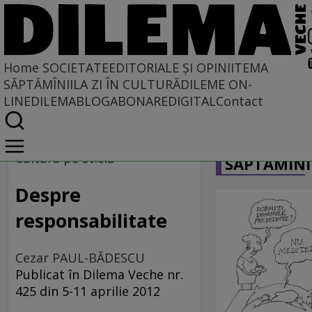
Home
SOCIETATE
EDITORIALE ȘI OPINII
TEMA
SĂPTĂMÎNII
LA ZI ÎN CULTURĂ
DILEME ON-
LINE
DILEMABLOG
ABONARE
DIGITAL
Contact
Home
CARICATU
Societate
Cultura pe sticlă
SĂPTĂMÎNI
MASS COMEDIA
Despre
responsabilitate
Cezar PAUL-BĂDESCU
Publicat în Dilema Veche nr.
425 din 5-11 aprilie 2012