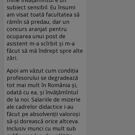
mine învăţămîntul e un
subiect sensibil. Eu însumi
am visat toată facultatea să
rămîn să predau, dar un
concurs aranjat pentru
ocuparea unui post de
asistent m-a scîrbit şi m-a
făcut să mă îndrept spre alte
zări.
Apoi am văzut cum condiţia
profesorului se degradează
tot mai mult în România şi,
odată cu ea, şi învăţămîntul
de la noi. Salariile de mizerie
ale cadrelor didactice i-au
făcut pe absolvenţii valoroşi
să-şi dorească orice altceva.
Inclusiv munci cu mult sub