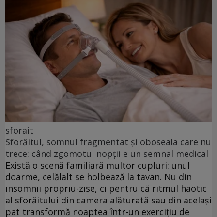
sforait
Sforăitul, somnul fragmentat și oboseala care nu
trece: când zgomotul nopții e un semnal medical
Există o scenă familiară multor cupluri: unul
doarme, celălalt se holbează la tavan. Nu din
insomnii propriu-zise, ci pentru că ritmul haotic
al sforăitului din camera alăturată sau din același
pat transformă noaptea într-un exercițiu de