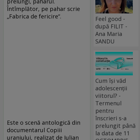
prelungi, paharul.
Întîmplător, pe pahar scrie
„Fabrica de fericire“.
Feel good -
după FILIT -
Ana Maria
SANDU
Cum își văd
adolescenții
viitorul? -
Termenul
pentru
înscrieri s-a
Este o scenă antologică din
prelungit până
documentarul Copiii
la data de 11
uraniului, realizat de Iulian