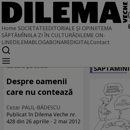
Home
SOCIETATE
EDITORIALE ȘI OPINII
TEMA
SĂPTĂMÎNII
LA ZI ÎN CULTURĂ
DILEME ON-
LINE
DILEMABLOG
ABONARE
DIGITAL
Contact
Home
CARICATU
Societate
Cultura pe sticlă
SĂPTĂMÎNI
MASS COMEDIA
Despre oamenii
care nu contează
Cezar PAUL-BĂDESCU
Publicat în Dilema Veche nr.
428 din 26 aprilie - 2 mai 2012