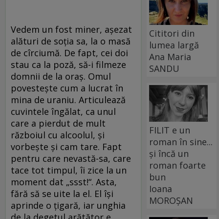
Vedem un fost miner, aşezat
Cititori din
alături de soţia sa, la o masă
lumea largă
de cîrciumă. De fapt, cei doi
Ana Maria
stau ca la poză, să-i filmeze
SANDU
domnii de la oraş. Omul
povesteşte cum a lucrat în
mina de uraniu. Articulează
cuvintele îngălat, ca unul
care a pierdut de mult
FILIT e un
războiul cu alcoolul, şi
roman în sine...
vorbeşte şi cam tare. Fapt
și încă un
pentru care nevastă-sa, care
roman foarte
tace tot timpul, îi zice la un
bun
moment dat „ssst!“. Asta,
Ioana
fără să se uite la el. El îşi
MOROȘAN
aprinde o ţigară, iar unghia
de la degetul arătător e