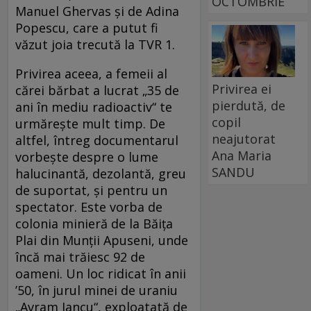
OCTOMBRIE
Manuel Ghervas şi de Adina
Popescu, care a putut fi
văzut joia trecută la TVR 1.
Privirea aceea, a femeii al
Privirea ei
cărei bărbat a lucrat „35 de
pierdută, de
ani în mediu radioactiv“ te
copil
urmăreşte mult timp. De
neajutorat
altfel, întreg documentarul
Ana Maria
vorbeşte despre o lume
SANDU
halucinantă, dezolantă, greu
de suportat, şi pentru un
spectator. Este vorba de
colonia minieră de la Băiţa
Plai din Munţii Apuseni, unde
încă mai trăiesc 92 de
oameni. Un loc ridicat în anii
’50, în jurul minei de uraniu
„Avram Iancu“, exploatată de