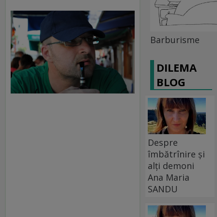
Barburisme
DILEMA
BLOG
Despre
îmbătrînire și
alți demoni
Ana Maria
SANDU