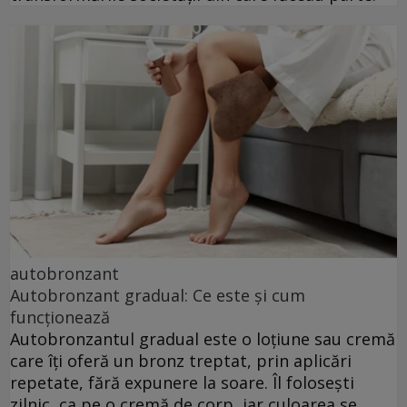
autobronzant
Autobronzant gradual: Ce este și cum
funcționează
Autobronzantul gradual este o loțiune sau cremă
care îți oferă un bronz treptat, prin aplicări
repetate, fără expunere la soare. Îl folosești
zilnic, ca pe o cremă de corp, iar culoarea se