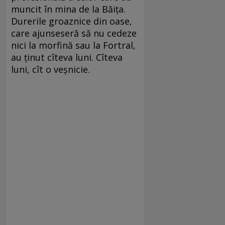
muncit în mina de la Băiţa.
Durerile groaznice din oase,
care ajunseseră să nu cedeze
nici la morfină sau la Fortral,
au ţinut cîteva luni. Cîteva
luni, cît o veşnicie.