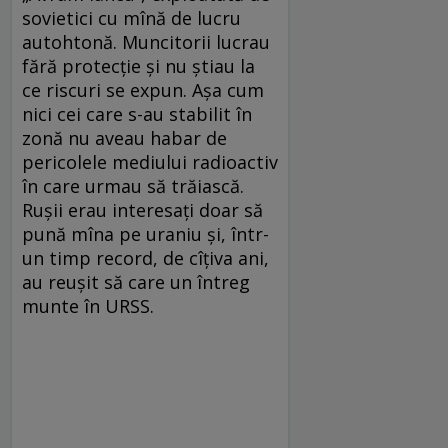
sovietici cu mînă de lucru
autohtonă. Muncitorii lucrau
fără protecţie şi nu ştiau la
ce riscuri se expun. Aşa cum
nici cei care s-au stabilit în
zonă nu aveau habar de
pericolele mediului radioactiv
în care urmau să trăiască.
Ruşii erau interesaţi doar să
pună mîna pe uraniu şi, într-
un timp record, de cîţiva ani,
au reuşit să care un întreg
munte în URSS.