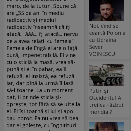
maro, de la tutun. Spune că
are „35 de ani în mediu
radioactiv şi mediul
Noi, cînd se
radioactiv înseamnă că îţi
ceartă Polonia
atacă... ăăă... îţi atacă... nervul
cu Ucraina
de a avea relaţii cu femeia“.
Sever
Femeia de lîngă el are o faţă
VOINESCU
dură, impenetrabilă. El vine
cu o sticlă la masă, vrea să-i
pună şi ei în pahar, ea îl
refuză, el insistă, ea refuză
iar, dar pînă la urmă îl lasă
să-i toarne. La un moment
Putin și
dat, îi prinde sticla şi-l
Occidentul Al
opreşte, tot fără să se uite la
treilea război
el. El îşi toarnă şi lui şi apoi
mondial?
dau noroc. Ea nu vrea să bea,
dar el goleşte, cu înghiţituri