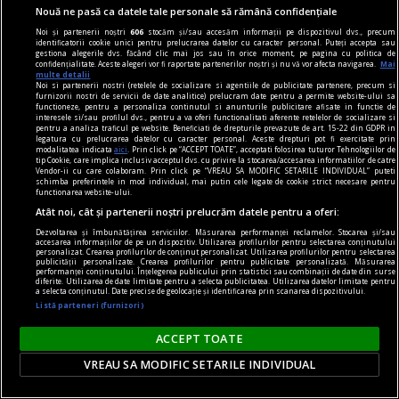
Nouă ne pasă ca datele tale personale să rămână confidențiale
Noi și partenerii noștri
606
stocăm și/sau accesăm informații pe dispozitivul dvs., precum
identificatorii cookie unici pentru prelucrarea datelor cu caracter personal. Puteți accepta sau
gestiona alegerile dvs. făcând clic mai jos sau în orice moment, pe pagina cu politica de
confidențialitate. Aceste alegeri vor fi raportate partenerilor noștri și nu vă vor afecta navigarea.
Mai
multe detalii
Noi si partenerii nostri (retelele de socializare si agentiile de publicitate partenere, precum si
furnizorii nostri de servicii de date analitice) prelucram date pentru a permite website-ului sa
functioneze, pentru a personaliza continutul si anunturile publicitare afisate in functie de
interesele si/sau profilul dvs., pentru a va oferi functionalitati aferente retelelor de socializare si
pentru a analiza traficul pe website. Beneficiati de drepturile prevazute de art. 15-22 din GDPR in
legatura cu prelucrarea datelor cu caracter personal. Aceste drepturi pot fi exercitate prin
modalitatea indicata
aici
. Prin click pe “ACCEPT TOATE”, acceptati folosirea tuturor Tehnologiilor de
tip Cookie, care implica inclusiv acceptul dvs. cu privire la stocarea/accesarea informatiilor de catre
Vendor-ii cu care colaboram. Prin click pe “VREAU SA MODIFIC SETARILE INDIVIDUAL” puteti
schimba preferintele in mod individual, mai putin cele legate de cookie strict necesare pentru
functionarea website-ului.
Atât noi, cât și partenerii noștri prelucrăm datele pentru a oferi:
skateboard
Dezvoltarea și îmbunătățirea serviciilor. Măsurarea performanței reclamelor. Stocarea și/sau
accesarea informațiilor de pe un dispozitiv. Utilizarea profilurilor pentru selectarea conținutului
Tipuri de skateboard-uri: Ce model să alegi?
personalizat. Crearea profilurilor de conținut personalizat. Utilizarea profilurilor pentru selectarea
publicității personalizate. Crearea profilurilor pentru publicitate personalizată. Măsurarea
Vrei să te plimbi prin oraș mai rapid, să înveți
performanței conținutului. Înțelegerea publicului prin statistici sau combinații de date din surse
diferite. Utilizarea de date limitate pentru a selecta publicitatea. Utilizarea datelor limitate pentru
primele trick-uri sau să ai o alternativă cool la
a selecta conținutul. Date precise de geolocație și identificarea prin scanarea dispozitivului.
Listă parteneri (furnizori)
mersul pe jos? Alegerea plăcii potrivite face
diferența între o experiență frustrantă și una
ACCEPT TOATE
care te motivează să ieși zilnic la skate.
VREAU SA MODIFIC SETARILE INDIVIDUAL