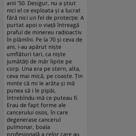
anii ’50. Desigur, nu a ştiut
nici el ce exploata şi a lucrat
fără nici un fel de protecţie. A
purtat apoi o viaţă întreagă
praful de minereu radioactiv
în plămîni. Pe la 70 şi ceva de
ani, i-au apărut nişte
umflături tari, ca nişte
jumătăţi de măr lipite pe
corp. Una era pe stern, alta,
ceva mai mică, pe coaste. Ţin
minte că mi le arăta şi mă
punea să i le pipăi,
întrebîndu-mă ce puteau fi.
Erau de fapt forme ale
cancerului osos, în care
degenerase cancerul
pulmonar, boala
profesională a celor care au