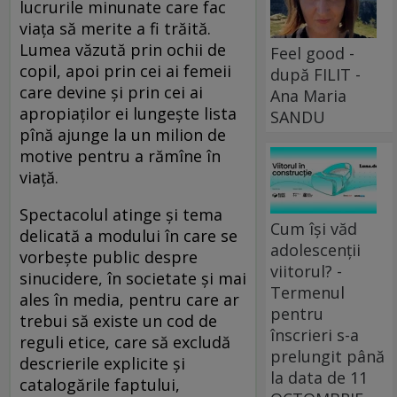
lucrurile minunate care fac
viața să merite a fi trăită.
Lumea văzută prin ochii de
Feel good -
copil, apoi prin cei ai femeii
după FILIT -
care devine și prin cei ai
Ana Maria
apropiaților ei lungește lista
SANDU
pînă ajunge la un milion de
motive pentru a rămîne în
viață.
Spectacolul atinge și tema
Cum își văd
delicată a modului în care se
adolescenții
vorbește public despre
viitorul? -
sinucidere, în societate și mai
Termenul
ales în media, pentru care ar
pentru
trebui să existe un cod de
înscrieri s-a
reguli etice, care să excludă
prelungit până
descrierile explicite și
la data de 11
catalogările faptului,