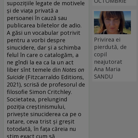
OCTOMBRIE
supozițiile legate de motivele
și de viața privată a
persoanei în cauză sau
publicarea biletelor de adio.
A găsi un vocabular potrivit
Privirea ei
pentru a vorbi despre
pierdută, de
sinucidere, dar și a schimba
copil
felul în care o catalogăm, a
neajutorat
ne gîndi la ea ca la un act
Ana Maria
liber sînt temele din
Notes on
SANDU
Suicide
(Fitzcarraldo Editions,
2021), scrisă de profesorul de
filosofie Simon Critchley.
Societatea, prelungind
poziția creștinismului,
privește sinuciderea ca pe o
ratare, ceva trist și greșit
totodată, în fața căreia nu
știm exact cum să