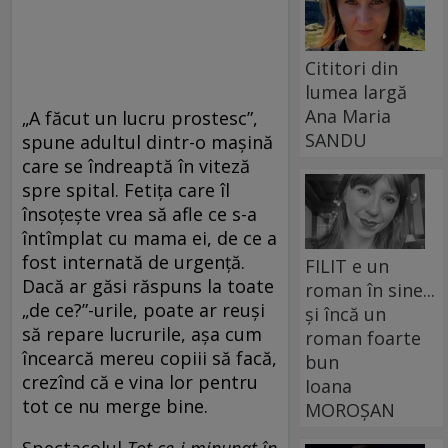
Cititori din
lumea largă
Ana Maria
„A făcut un lucru prostesc”,
SANDU
spune adultul dintr-o mașină
care se îndreaptă în viteză
spre spital. Fetița care îl
însoțește vrea să afle ce s-a
întîmplat cu mama ei, de ce a
fost internată de urgență.
FILIT e un
Dacă ar găsi răspuns la toate
roman în sine...
„de ce?”-urile, poate ar reuși
și încă un
să repare lucrurile, așa cum
roman foarte
încearcă mereu copiii să facă,
bun
crezînd că e vina lor pentru
Ioana
tot ce nu merge bine.
MOROȘAN
Spectacolul
Tot ce-i minunat în