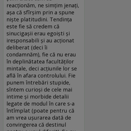
reacționăm, ne simțim jenați,
așa că sfîrșim prin a spune
niște platitudini. Tendința
este fie să credem că
sinucigașii erau egoiști și
iresponsabili și au acționat
deliberat (deci îi
condamnăm), fie că nu erau
în deplinătatea facultăților
mintale, deci acțiunile lor se
află în afara controlului. Fie
punem întrebări stupide,
sîntem curioși de cele mai
intime și morbide detalii
legate de modul în care s-a
întîmplat (poate pentru că
am vrea ușurarea dată de
convingerea că destinul