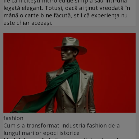
fie că îl citești într-o ediție simplă sau într-una
legată elegant. Totuși, dacă ai ținut vreodată în
mână o carte bine făcută, știi că experiența nu
este chiar aceeași.
fashion
Cum s-a transformat industria fashion de-a
lungul marilor epoci istorice