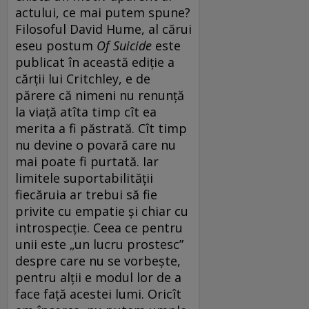
actului, ce mai putem spune?
Filosoful David Hume, al cărui
eseu postum
Of Suicide
este
publicat în această ediție a
cărții lui Critchley, e de
părere că nimeni nu renunță
la viață atîta timp cît ea
merita a fi păstrată. Cît timp
nu devine o povară care nu
mai poate fi purtată. Iar
limitele suportabilității
fiecăruia ar trebui să fie
privite cu empatie și chiar cu
introspecție. Ceea ce pentru
unii este „un lucru prostesc”
despre care nu se vorbește,
pentru alții e modul lor de a
face față acestei lumi. Oricît