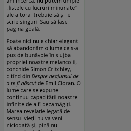
am încerca, nu putem umple
„listele cu lucruri minunate”
ale altora, trebuie să și le
scrie singuri. Sau să lase
pagina goală.
Poate nici nu e chiar elegant
să abandonăm o lume ce s-a
pus de bunăvoie în slujba
propriei noastre melancolii,
conchide Simon Critchley,
citînd din
Despre neajunsul de
a te fi născut
de Emil Cioran. O
lume care se expune
continuu capacității noastre
infinite de a fi dezamăgiți.
Marea revelație legată de
sensul vieții nu va veni
niciodată și, pînă nu