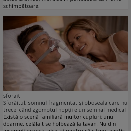
schimbătoare.
sforait
Sforăitul, somnul fragmentat și oboseala care nu
trece: când zgomotul nopții e un semnal medical
Există o scenă familiară multor cupluri: unul
doarme, celălalt se holbează la tavan. Nu din
insomnii propriu-zise, ci pentru că ritmul haotic