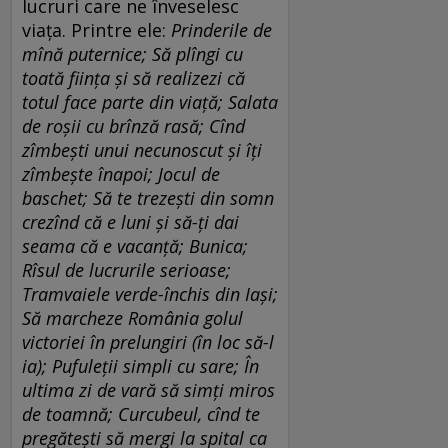
lucruri care ne înveselesc
viața. Printre ele:
Prinderile de
mînă puternice; Să plîngi cu
toată ființa și să realizezi că
totul face parte din viață; Salata
de roșii cu brînză rasă; Cînd
zîmbești unui necunoscut și îți
zîmbește înapoi; Jocul de
baschet; Să te trezești din somn
crezînd că e luni și să-ți dai
seama că e vacanță; Bunica;
Rîsul de lucrurile serioase;
Tramvaiele verde-închis din Iași;
Să marcheze România golul
victoriei în prelungiri (în loc să-l
ia); Pufuleții simpli cu sare; În
ultima zi de vară să simți miros
de toamnă; Curcubeul, cînd te
pregătești să mergi la spital ca