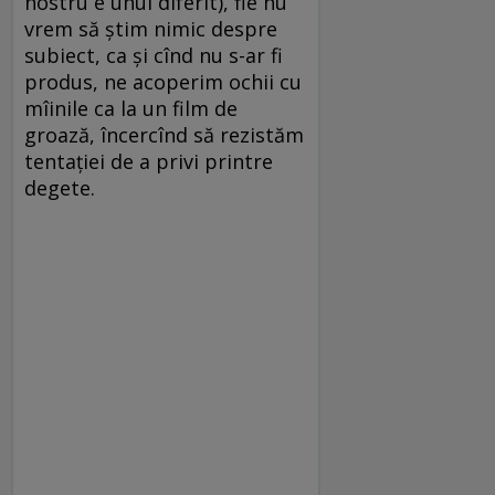
nostru e unul diferit), fie nu
vrem să știm nimic despre
subiect, ca și cînd nu s-ar fi
produs, ne acoperim ochii cu
mîinile ca la un film de
groază, încercînd să rezistăm
tentației de a privi printre
degete.