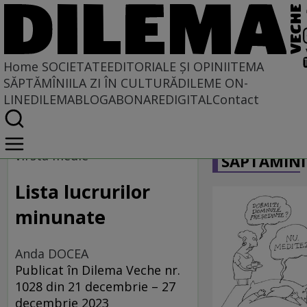
Home
SOCIETATE
EDITORIALE ȘI OPINII
TEMA
SĂPTĂMÎNII
LA ZI ÎN CULTURĂ
DILEME ON-
LINE
DILEMABLOG
ABONARE
DIGITAL
Contact
Home
CARICATU
Societate
vîrsta medie
SĂPTĂMÎNI
Lista lucrurilor
minunate
Anda DOCEA
Publicat în Dilema Veche nr.
1028 din 21 decembrie – 27
decembrie 2023