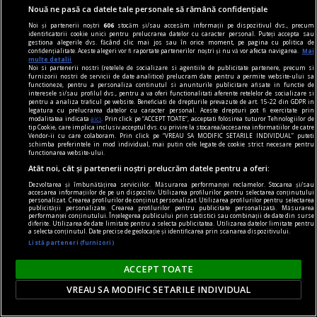
Nouă ne pasă ca datele tale personale să rămână confidențiale
Noi și partenerii noștri
606
stocăm și/sau accesăm informații pe dispozitivul dvs., precum
identificatorii cookie unici pentru prelucrarea datelor cu caracter personal. Puteți accepta sau
gestiona alegerile dvs. făcând clic mai jos sau în orice moment, pe pagina cu politica de
confidențialitate. Aceste alegeri vor fi raportate partenerilor noștri și nu vă vor afecta navigarea.
Mai
multe detalii
Noi si partenerii nostri (retelele de socializare si agentiile de publicitate partenere, precum si
furnizorii nostri de servicii de date analitice) prelucram date pentru a permite website-ului sa
functioneze, pentru a personaliza continutul si anunturile publicitare afisate in functie de
interesele si/sau profilul dvs., pentru a va oferi functionalitati aferente retelelor de socializare si
pentru a analiza traficul pe website. Beneficiati de drepturile prevazute de art. 15-22 din GDPR in
legatura cu prelucrarea datelor cu caracter personal. Aceste drepturi pot fi exercitate prin
modalitatea indicata
aici
. Prin click pe “ACCEPT TOATE”, acceptati folosirea tuturor Tehnologiilor de
tip Cookie, care implica inclusiv acceptul dvs. cu privire la stocarea/accesarea informatiilor de catre
Vendor-ii cu care colaboram. Prin click pe “VREAU SA MODIFIC SETARILE INDIVIDUAL” puteti
schimba preferintele in mod individual, mai putin cele legate de cookie strict necesare pentru
functionarea website-ului.
consum
Atât noi, cât și partenerii noștri prelucrăm datele pentru a oferi:
Cât din ce cumpărăm este necesar și cât este
Dezvoltarea și îmbunătățirea serviciilor. Măsurarea performanței reclamelor. Stocarea și/sau
accesarea informațiilor de pe un dispozitiv. Utilizarea profilurilor pentru selectarea conținutului
doar influența trendurilor
personalizat. Crearea profilurilor de conținut personalizat. Utilizarea profilurilor pentru selectarea
publicității personalizate. Crearea profilurilor pentru publicitate personalizată. Măsurarea
Trăim în era consumului. Nu doar de produse, ci
performanței conținutului. Înțelegerea publicului prin statistici sau combinații de date din surse
diferite. Utilizarea de date limitate pentru a selecta publicitatea. Utilizarea datelor limitate pentru
a selecta conținutul. Date precise de geolocație și identificarea prin scanarea dispozitivului.
și de informații, de social media, consumăm
Listă parteneri (furnizori)
aproape orice. Oare care este linia dintre nevoile
noastre și influența exterioară care ne împinge
ACCEPT TOATE
(sau ne atrage?) spre această tendință
VREAU SA MODIFIC SETARILE INDIVIDUAL
generalizată de a absorbi totul?