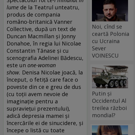
lume
de la Teatrul unteatru,
produs de compania
româno-britanică Vanner
Noi, cînd se
Collective, după un text de
ceartă Polonia
Duncan Macmillan şi Jonny
cu Ucraina
Donahoe, în regia lui Nicolae
Sever
Constantin Tănase şi cu
VOINESCU
scenografia Adelinei Bădescu,
este un
one-woman
show.
Denisa Nicolae joacă, la
început, o fetiță care face o
poveste din ce e greu de dus
Putin și
(cu toții avem nevoie de
Occidentul Al
imaginație pentru a
treilea război
supraviețui prezentului),
mondial?
adică depresia mamei și
încercările ei de sinucidere, și
începe o listă cu toate