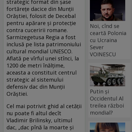
strategic format din şase
fortăreţe dacice din Munţii
Orăştiei, folosit de Decebal
pentru apărare şi protecţie
Noi, cînd se
contra cuceririi romane.
ceartă Polonia
Sarmizegetusa Regia a fost
cu Ucraina
inclusă pe lista patrimoniului
Sever
cultural mondial UNESCO.
VOINESCU
Aflată pe vîrful unei stînci, la
1200 de metri înălţime,
aceasta a constituit centrul
strategic al sistemului
defensiv dac din Munţii
Putin și
Orăştiei.
Occidentul Al
treilea război
Cel mai potrivit ghid al cetăţii
mondial?
nu poate fi altul decît
Vladimir Brilinsky, ultimul
dac, „dac pînă la moarte şi