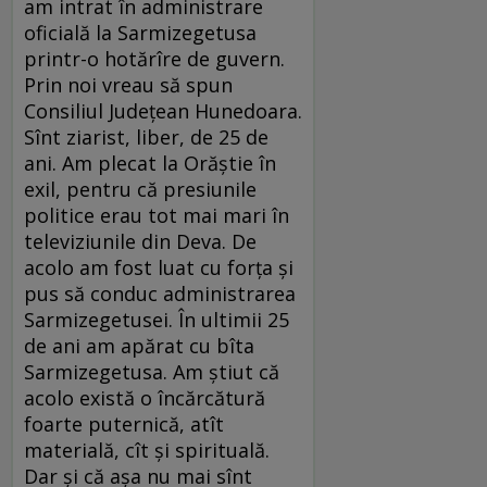
am intrat în administrare
oficială la Sarmizegetusa
printr-o hotărîre de guvern.
Prin noi vreau să spun
Consiliul Judeţean Hunedoara.
Sînt ziarist, liber, de 25 de
ani. Am plecat la Orăştie în
exil, pentru că presiunile
politice erau tot mai mari în
televiziunile din Deva. De
acolo am fost luat cu forţa şi
pus să conduc administrarea
Sarmizegetusei. În ultimii 25
de ani am apărat cu bîta
Sarmizegetusa. Am ştiut că
acolo există o încărcătură
foarte puternică, atît
materială, cît şi spirituală.
Dar şi că aşa nu mai sînt