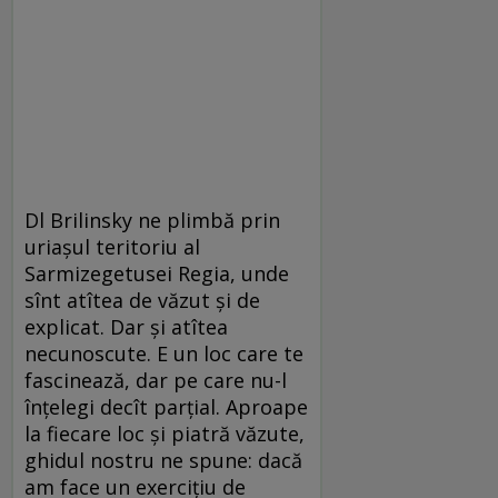
Dl Brilinsky ne plimbă prin
uriaşul teritoriu al
Sarmizegetusei Regia, unde
sînt atîtea de văzut şi de
explicat. Dar şi atîtea
necunoscute. E un loc care te
fascinează, dar pe care nu-l
înţelegi decît parţial. Aproape
la fiecare loc şi piatră văzute,
ghidul nostru ne spune: dacă
am face un exerciţiu de