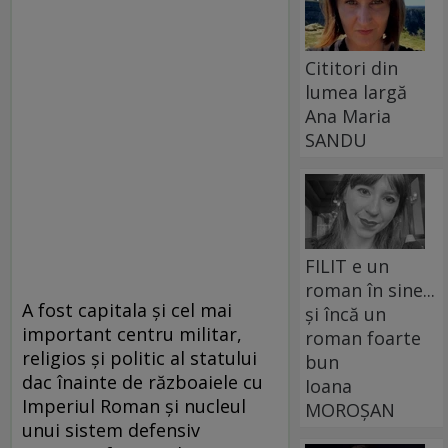
Cititori din
lumea largă
Ana Maria
SANDU
FILIT e un
roman în sine...
A fost capitala şi cel mai
și încă un
important centru militar,
roman foarte
religios şi politic al statului
bun
dac înainte de războaiele cu
Ioana
Imperiul Roman şi nucleul
MOROȘAN
unui sistem defensiv