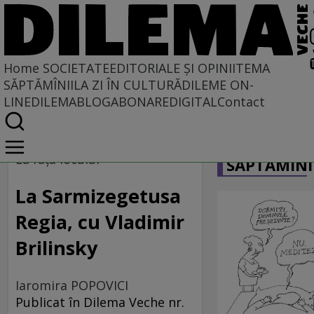
Home
SOCIETATE
EDITORIALE ȘI OPINII
TEMA
SĂPTĂMÎNII
LA ZI ÎN CULTURĂ
DILEME ON-
LINE
DILEMABLOG
ABONARE
DIGITAL
Contact
Home
CARICATU
Societate
La faţa locului
SĂPTĂMÎNI
La Sarmizegetusa
Regia, cu Vladimir
Brilinsky
Iaromira POPOVICI
Publicat în Dilema Veche nr.