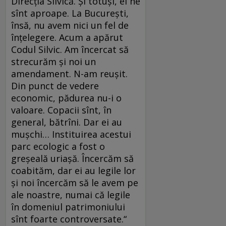
Direcţia Silvică. Şi totuşi, ei ne
sînt aproape. La Bucureşti,
însă, nu avem nici un fel de
înţelegere. Acum a apărut
Codul Silvic. Am încercat să
strecurăm şi noi un
amendament. N-am reuşit.
Din punct de vedere
economic, pădurea nu-i o
valoare. Copacii sînt, în
general, bătrîni. Dar ei au
muşchi… Instituirea acestui
parc ecologic a fost o
greşeală uriaşă. Încercăm să
coabităm, dar ei au legile lor
şi noi încercăm să le avem pe
ale noastre, numai că legile
în domeniul patrimoniului
sînt foarte controversate.“