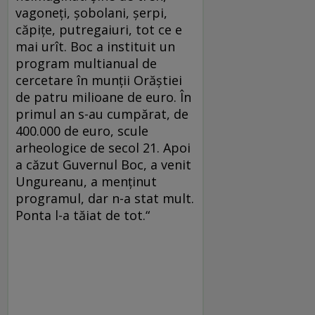
vagoneţi, şobolani, şerpi,
căpiţe, putregaiuri, tot ce e
mai urît. Boc a instituit un
program multianual de
cercetare în munţii Orăştiei
de patru milioane de euro. În
primul an s-au cumpărat, de
400.000 de euro, scule
arheologice de secol 21. Apoi
a căzut Guvernul Boc, a venit
Ungureanu, a menţinut
programul, dar n-a stat mult.
Ponta l-a tăiat de tot.“