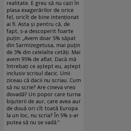
realitate. E greu să nu cazi în
plasa exagerărilor de orice
fel, oricît de bine intenţionat
ai fi. Asta şi pentru că, de
fapt, s-a descoperit foarte
puţin: „Avem doar 5% săpat
din Sarmizegetusa, mai puţin
de 3% din celelalte cetăţi. Mai
avem 95% de aflat. Dacă mă
întrebaţi ce aştept eu, aştept
inclusiv scrisul dacic. Unii
ziceau că dacii nu scriau. Cum
să nu scrie? Are cineva vreo
dovadă? Un popor care turna
bijuterii de aur, care avea aur
de două ori cît toată Europa
la un loc, nu scria? În 5% s-ar
putea să nu se vadă.“