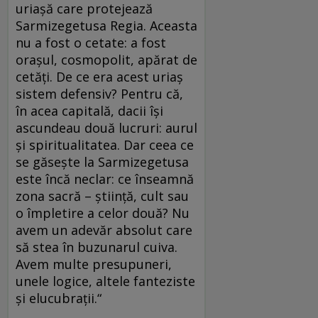
uriaşă care protejează
Sarmizegetusa Regia. Aceasta
nu a fost o cetate: a fost
oraşul, cosmopolit, apărat de
cetăţi. De ce era acest uriaş
sistem defensiv? Pentru că,
în acea capitală, dacii îşi
ascundeau două lucruri: aurul
şi spiritualitatea. Dar ceea ce
se găseşte la Sarmizegetusa
este încă neclar: ce înseamnă
zona sacră – ştiinţă, cult sau
o împletire a celor două? Nu
avem un adevăr absolut care
să stea în buzunarul cuiva.
Avem multe presupuneri,
unele logice, altele fanteziste
şi elucubraţii.“