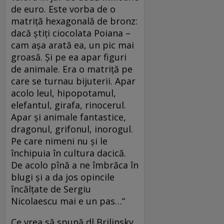
de euro. Este vorba de o
matriţă hexagonală de bronz:
dacă ştiţi ciocolata Poiana –
cam aşa arată ea, un pic mai
groasă. Şi pe ea apar figuri
de animale. Era o matriţă pe
care se turnau bijuterii. Apar
acolo leul, hipopotamul,
elefantul, girafa, rinocerul.
Apar şi animale fantastice,
dragonul, grifonul, inorogul.
Pe care nimeni nu şi le
închipuia în cultura dacică.
De acolo pînă a ne îmbrăca în
blugi şi a da jos opincile
încălţate de Sergiu
Nicolaescu mai e un pas…“
Ce vrea să spună dl Brilinsky