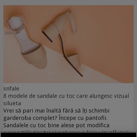
snfale
8 modele de sandale cu toc care alungesc vizual
silueta
Vrei să pari mai înaltă fără să îți schimbi
garderoba complet? Începe cu pantofii.
Sandalele cu toc bine alese pot modifica
proporțiile ținutei și pot crea o linie vizuală mai