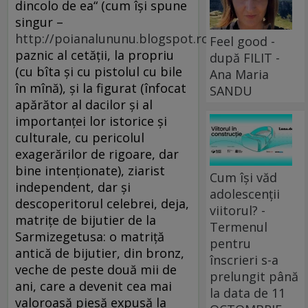
dincolo de ea“ (cum îşi spune
singur –
http://poianalununu.blogspot.ro/
),
Feel good -
paznic al cetăţii, la propriu
după FILIT -
(cu bîta şi cu pistolul cu bile
Ana Maria
în mînă), şi la figurat (înfocat
SANDU
apărător al dacilor şi al
importanţei lor istorice şi
culturale, cu pericolul
exagerărilor de rigoare, dar
bine intenţionate), ziarist
Cum își văd
independent, dar şi
adolescenții
descoperitorul celebrei, deja,
viitorul? -
matriţe de bijutier de la
Termenul
Sarmizegetusa: o matriţă
pentru
antică de bijutier, din bronz,
înscrieri s-a
veche de peste două mii de
prelungit până
ani, care a devenit cea mai
la data de 11
valoroasă piesă expusă la