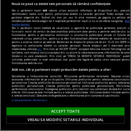
lungă a picioarelor.
Nouă ne pasă ca datele tale personale să rămână confidențiale
Noi și partenerii noștri
606
stocăm și/sau accesăm informații pe dispozitivul dvs., precum
identificatorii cookie unici pentru prelucrarea datelor cu caracter personal. Puteți accepta sau
gestiona alegerile dvs. făcând clic mai jos sau în orice moment, pe pagina cu politica de
confidențialitate. Aceste alegeri vor fi raportate partenerilor noștri și nu vă vor afecta navigarea.
Mai
multe detalii
Noi si partenerii nostri (retelele de socializare si agentiile de publicitate partenere, precum si
furnizorii nostri de servicii de date analitice) prelucram date pentru a permite website-ului sa
functioneze, pentru a personaliza continutul si anunturile publicitare afisate in functie de
interesele si/sau profilul dvs., pentru a va oferi functionalitati aferente retelelor de socializare si
pentru a analiza traficul pe website. Beneficiati de drepturile prevazute de art. 15-22 din GDPR in
legatura cu prelucrarea datelor cu caracter personal. Aceste drepturi pot fi exercitate prin
modalitatea indicata
aici
. Prin click pe “ACCEPT TOATE”, acceptati folosirea tuturor Tehnologiilor de
tip Cookie, care implica inclusiv acceptul dvs. cu privire la stocarea/accesarea informatiilor de catre
Vendor-ii cu care colaboram. Prin click pe “VREAU SA MODIFIC SETARILE INDIVIDUAL” puteti
schimba preferintele in mod individual, mai putin cele legate de cookie strict necesare pentru
functionarea website-ului.
Atât noi, cât și partenerii noștri prelucrăm datele pentru a oferi:
Dezvoltarea și îmbunătățirea serviciilor. Măsurarea performanței reclamelor. Stocarea și/sau
accesarea informațiilor de pe un dispozitiv. Utilizarea profilurilor pentru selectarea conținutului
personalizat. Crearea profilurilor de conținut personalizat. Utilizarea profilurilor pentru selectarea
publicității personalizate. Crearea profilurilor pentru publicitate personalizată. Măsurarea
performanței conținutului. Înțelegerea publicului prin statistici sau combinații de date din surse
anvelope
diferite. Utilizarea de date limitate pentru a selecta publicitatea. Utilizarea datelor limitate pentru
a selecta conținutul. Date precise de geolocație și identificarea prin scanarea dispozitivului.
Anvelope all season în oraș: soluție practică sau
Listă parteneri (furnizori)
compromis?
ACCEPT TOATE
În oraș, mașina este folosită diferit față de
drumurile lungi sau traseele montane. Distanțele
VREAU SA MODIFIC SETARILE INDIVIDUAL
sunt mai scurte, opririle sunt mai dese, vitezele