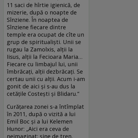
11 saci de hîrtie igienică, de
mizerie, după o noapte de
Sînziene. În noaptea de
Sînziene fiecare dintre
temple era ocupat de cîte un
grup de spiritualişti. Unii se
rugau la Zamolxis, alţii la
Iisus, alţii la Fecioara Maria…
Fiecare cu limbajul lui, unii
îmbrăcaţi, alţii dezbrăcaţi. Se
certau unii cu alţii. Acum i-am
gonit de aici şi s-au dus la
cetăţile Costeşti şi Blidaru.“
Curăţarea zonei s-a întîmplat
în 2011, după o vizită a lui
Emil Boc şi a lui Kelemen
Hunor: „Aici era ceva de
neimaginat: şine de tren,