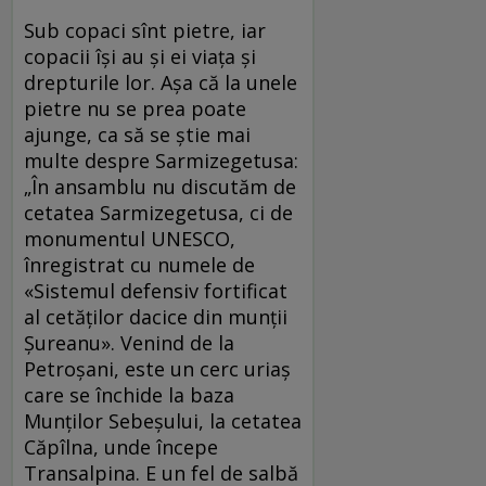
Sub copaci sînt pietre, iar
copacii îşi au şi ei viaţa şi
drepturile lor. Aşa că la unele
pietre nu se prea poate
ajunge, ca să se ştie mai
multe despre Sarmizegetusa:
„În ansamblu nu discutăm de
cetatea Sarmizegetusa, ci de
monumentul UNESCO,
înregistrat cu numele de
«Sistemul defensiv fortificat
al cetăţilor dacice din munţii
Şureanu». Venind de la
Petroşani, este un cerc uriaş
care se închide la baza
Munţilor Sebeşului, la cetatea
Căpîlna, unde începe
Transalpina. E un fel de salbă