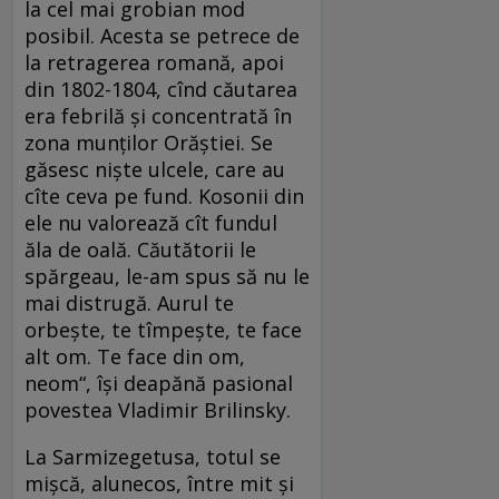
la cel mai grobian mod
posibil. Acesta se petrece de
la retragerea romană, apoi
din 1802-1804, cînd căutarea
era febrilă şi concentrată în
zona munţilor Orăştiei. Se
găsesc nişte ulcele, care au
cîte ceva pe fund. Kosonii din
ele nu valorează cît fundul
ăla de oală. Căutătorii le
spărgeau, le-am spus să nu le
mai distrugă. Aurul te
orbeşte, te tîmpeşte, te face
alt om. Te face din om,
neom“, îşi deapănă pasional
povestea Vladimir Brilinsky.
La Sarmizegetusa, totul se
mişcă, alunecos, între mit şi