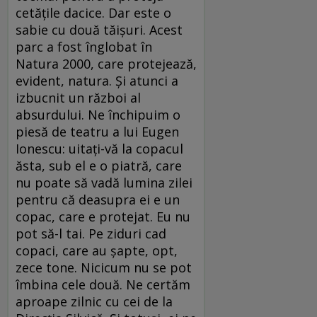
cetăţile dacice. Dar este o
sabie cu două tăişuri. Acest
parc a fost înglobat în
Natura 2000, care protejează,
evident, natura. Şi atunci a
izbucnit un război al
absurdului. Ne închipuim o
piesă de teatru a lui Eugen
Ionescu: uitaţi-vă la copacul
ăsta, sub el e o piatră, care
nu poate să vadă lumina zilei
pentru că deasupra ei e un
copac, care e protejat. Eu nu
pot să-l tai. Pe ziduri cad
copaci, care au şapte, opt,
zece tone. Nicicum nu se pot
îmbina cele două. Ne certăm
aproape zilnic cu cei de la