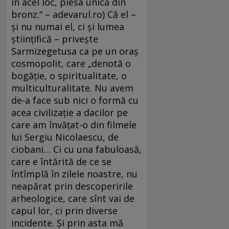
în acel loc, piesa unică din
bronz.“ – adevarul.ro) Că el –
şi nu numai el, ci şi lumea
ştiinţifică – priveşte
Sarmizegetusa ca pe un oraş
cosmopolit, care „denotă o
bogăţie, o spiritualitate, o
multiculturalitate. Nu avem
de-a face sub nici o formă cu
acea civilizaţie a dacilor pe
care am învăţat-o din filmele
lui Sergiu Nicolaescu, de
ciobani… Ci cu una fabuloasă,
care e întărită de ce se
întîmplă în zilele noastre, nu
neapărat prin descoperirile
arheologice, care sînt vai de
capul lor, ci prin diverse
incidente. Şi prin asta mă