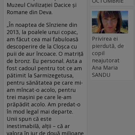
OCTOMBRIE
Muzeul Civilizaţiei Dacice şi
Romane din Deva.
„În noaptea de Sînziene din
2013, la poalele unui copac,
Privirea ei
am făcut cea mai fabuloasă
pierdută, de
descoperire de la Cloşca cu
copil
puii de aur încoace. O matriţă
neajutorat
de bronz. Eu personal. Asta a
Ana Maria
fost cadoul pentru tot ce am
SANDU
pătimit la Sarmizegetusa,
pentru sănătatea pe care mi-
am mîncat-o acolo, pentru
trei maşini pe care le-am
prăpădit acolo. Am predat-o
în mod legal mai departe.
Unii spun că este
inestimabilă, alţii – că ar
valora în jur de două milioane