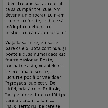
liber. Trebuie să fac referat
ca să cumpăr trei cuie. Am
devenit un birocrat. Eu n-am
timp de referate, trebuie să
mă lupt cu nebunii, cu
misticii, cu căutătorii de aur.“
Viaţa la Sarmizegetusa se
pare că e o luptă continuă, şi
poate fi dusă numai dacă eşti
foarte pasionat. Poate,
tocmai de asta, nuanţele nu
se prea mai discern şi
lucrurile pot fi privite doar
îngroşat şi subiectiv. De
altfel, odată ce dl Brilinsky
începe prezentarea cetăţii pe
care o vizităm, aflăm că
însuşi teritoriul pe care se