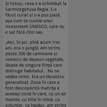
Şi totuşi, ceva s-a schimbat la
Sarmizegetusa Regia. S-a
făcut curat şi s-a pus pază,
aşa cum se cuvine unui
monument UNESCO, care nu
e sat fără cîini sau
„Aici, în jur, pînă acum trei
ani, era o junglă. Am strîns
peste 200 de camioane şi
remorci de deşeuri vegetale,
lăsate de singura fiinţă care
distruge habitatul… Nu se
vedea nimic. Era un dezastru
generalizat. Zona în care a
fost descoperită matriţa e
aceeaşi zonă în care, cu un an
înainte, cu bîta în mînă, ca
voluntar, ca haiduc, am strîns