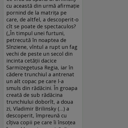
cu această din urmă afirmaţie
pornind de la matriţa pe
care, de altfel, a descoperit-o
cît se poate de spectaculos?
(„În timpul unei furtuni,
petrecută în noaptea de
Sînziene, vîntul a rupt un fag
vechi de peste un secol din
incinta cetăţii dacice
Sarmizegetusa Regia, iar în
cădere trunchiul a antrenat
un alt copac pe care l-a
smuls din rădăcini. În groapa
creată de sub rădăcina
trunchiului doborît, a doua
zi, Vladimir Brilinsky (…) a
descoperit, împreună cu
cîţiva copii pe care îi însoţea