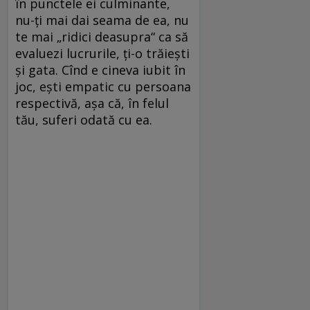
în punctele ei culminante,
nu-ţi mai dai seama de ea, nu
te mai „ridici deasupra“ ca să
evaluezi lucrurile, ţi-o trăieşti
şi gata. Cînd e cineva iubit în
joc, eşti empatic cu persoana
respectivă, aşa că, în felul
tău, suferi odată cu ea.