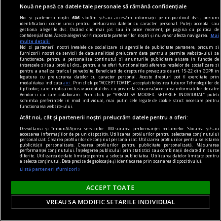
Nouă ne pasă ca datele tale personale să rămână confidențiale
Noi și partenerii noștri
606
stocăm și/sau accesăm informații pe dispozitivul dvs., precum
identificatorii cookie unici pentru prelucrarea datelor cu caracter personal. Puteți accepta sau
gestiona alegerile dvs. făcând clic mai jos sau în orice moment, pe pagina cu politica de
confidențialitate. Aceste alegeri vor fi raportate partenerilor noștri și nu vă vor afecta navigarea.
Mai
multe detalii
Noi si partenerii nostri (retelele de socializare si agentiile de publicitate partenere, precum si
furnizorii nostri de servicii de date analitice) prelucram date pentru a permite website-ului sa
functioneze, pentru a personaliza continutul si anunturile publicitare afisate in functie de
interesele si/sau profilul dvs., pentru a va oferi functionalitati aferente retelelor de socializare si
cititori
pentru a analiza traficul pe website. Beneficiati de drepturile prevazute de art. 15-22 din GDPR in
legatura cu prelucrarea datelor cu caracter personal. Aceste drepturi pot fi exercitate prin
„Insula” care unește. Cum aduni într-un spațiu
modalitatea indicata
aici
. Prin click pe “ACCEPT TOATE”, acceptati folosirea tuturor Tehnologiilor de
tip Cookie, care implica inclusiv acceptul dvs. cu privire la stocarea/accesarea informatiilor de catre
mic o comunitate de cititori?
Vendor-ii cu care colaboram. Prin click pe “VREAU SA MODIFIC SETARILE INDIVIDUAL” puteti
schimba preferintele in mod individual, mai putin cele legate de cookie strict necesare pentru
O comunitate de cititori nu are nevoie de o sală
functionarea website-ului.
mare sau de bugete generoase. Are nevoie de
Atât noi, cât și partenerii noștri prelucrăm datele pentru a oferi:
intenție clară, organizare și cărți potrivite.
Dezvoltarea și îmbunătățirea serviciilor. Măsurarea performanței reclamelor. Stocarea și/sau
accesarea informațiilor de pe un dispozitiv. Utilizarea profilurilor pentru selectarea conținutului
personalizat. Crearea profilurilor de conținut personalizat. Utilizarea profilurilor pentru selectarea
publicității personalizate. Crearea profilurilor pentru publicitate personalizată. Măsurarea
performanței conținutului. Înțelegerea publicului prin statistici sau combinații de date din surse
diferite. Utilizarea de date limitate pentru a selecta publicitatea. Utilizarea datelor limitate pentru
a selecta conținutul. Date precise de geolocație și identificarea prin scanarea dispozitivului.
Listă parteneri (furnizori)
ACCEPT TOATE
VREAU SA MODIFIC SETARILE INDIVIDUAL