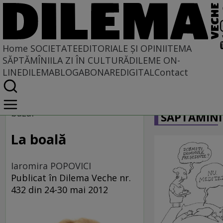
Home
SOCIETATE
EDITORIALE ȘI OPINII
TEMA
SĂPTĂMÎNII
LA ZI ÎN CULTURĂ
DILEME ON-
LINE
DILEMABLOG
ABONARE
DIGITAL
Contact
Home
CARICATU
Societate
bazar
SĂPTĂMÎNI
La boală
Iaromira POPOVICI
Publicat în Dilema Veche nr.
432 din 24-30 mai 2012