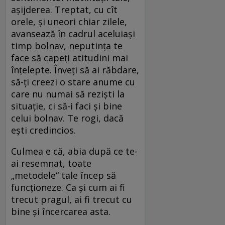
aşijderea. Treptat, cu cît
orele, şi uneori chiar zilele,
avansează în cadrul aceluiaşi
timp bolnav, neputinţa te
face să capeţi atitudini mai
înţelepte. Înveţi să ai răbdare,
să-ţi creezi o stare anume cu
care nu numai să rezişti la
situaţie, ci să-i faci şi bine
celui bolnav. Te rogi, dacă
eşti credincios.
Culmea e că, abia după ce te-
ai resemnat, toate
„metodele“ tale încep să
funcţioneze. Ca şi cum ai fi
trecut pragul, ai fi trecut cu
bine şi încercarea asta.