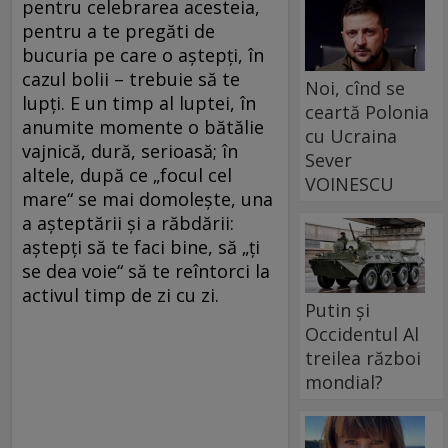
pentru celebrarea acesteia,
pentru a te pregăti de
bucuria pe care o aştepţi, în
cazul bolii – trebuie să te
Noi, cînd se
lupţi. E un timp al luptei, în
ceartă Polonia
anumite momente o bătălie
cu Ucraina
vajnică, dură, serioasă; în
Sever
altele, după ce „focul cel
VOINESCU
mare“ se mai domoleşte, una
a aşteptării şi a răbdării:
aştepţi să te faci bine, să „ţi
se dea voie“ să te reîntorci la
activul timp de zi cu zi.
Putin și
Occidentul Al
treilea război
mondial?