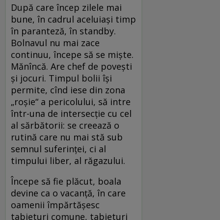
După care încep zilele mai
bune, în cadrul aceluiaşi timp
în paranteză, în standby.
Bolnavul nu mai zace
continuu, începe să se mişte.
Mănîncă. Are chef de poveşti
şi jocuri. Timpul bolii îşi
permite, cînd iese din zona
„roşie“ a pericolului, să intre
într-una de intersecţie cu cel
al sărbătorii: se creează o
rutină care nu mai stă sub
semnul suferinţei, ci al
timpului liber, al răgazului.
Începe să fie plăcut, boala
devine ca o vacanţă, în care
oamenii împărtăşesc
tabieturi comune, tabieturi