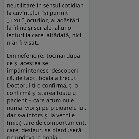
neutilitare în sensul cotidian
la cuvîntului: îşi permit
„luxul“ jocurilor, al adăstării
la filme şi seriale, al unor
lecturi la care, altădată, nici
n-ar fi visat..
Din nefericire, tocmai după
ce şi acestea se
împămîntenesc, descoperi
că, de fapt, boala a trecut.
Doctorul ţi-o confirmă, ţi-o
confirmă şi starea fostului
pacient – care acum nu e
numai vioi şi pe picioarele lui,
dar s-a întors şi la vechile
(mici) tare de comportament,
care, desigur, se pierduseră
pe undeva la boală…