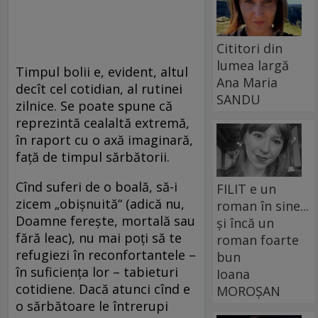
Cititori din
lumea largă
Timpul bolii e, evident, altul
Ana Maria
decît cel cotidian, al rutinei
SANDU
zilnice. Se poate spune că
reprezintă cealaltă extremă,
în raport cu o axă imaginară,
faţă de timpul sărbătorii.
Cînd suferi de o boală, să-i
FILIT e un
zicem „obişnuită“ (adică nu,
roman în sine...
Doamne fereşte, mortală sau
și încă un
fără leac), nu mai poţi să te
roman foarte
refugiezi în reconfortantele –
bun
în suficienţa lor – tabieturi
Ioana
cotidiene. Dacă atunci cînd e
MOROȘAN
o sărbătoare le întrerupi