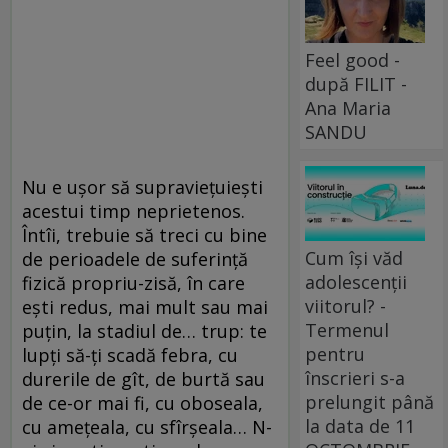
Feel good -
după FILIT -
Ana Maria
SANDU
Nu e uşor să supravieţuieşti
acestui timp neprietenos.
Întîi, trebuie să treci cu bine
Cum își văd
de perioadele de suferinţă
adolescenții
fizică propriu-zisă, în care
viitorul? -
eşti redus, mai mult sau mai
Termenul
puţin, la stadiul de… trup: te
pentru
lupţi să-ţi scadă febra, cu
înscrieri s-a
durerile de gît, de burtă sau
prelungit până
de ce-or mai fi, cu oboseala,
la data de 11
cu ameţeala, cu sfîrşeala… N-