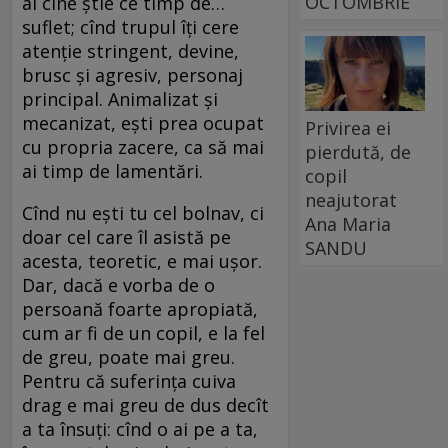
OCTOMBRIE
ai cine ştie ce timp de…
suflet; cînd trupul îţi cere
atenţie stringent, devine,
brusc şi agresiv, personaj
principal. Animalizat şi
mecanizat, eşti prea ocupat
Privirea ei
cu propria zacere, ca să mai
pierdută, de
ai timp de lamentări.
copil
neajutorat
Cînd nu eşti tu cel bolnav, ci
Ana Maria
doar cel care îl asistă pe
SANDU
acesta, teoretic, e mai uşor.
Dar, dacă e vorba de o
persoană foarte apropiată,
cum ar fi de un copil, e la fel
de greu, poate mai greu.
Pentru că suferinţa cuiva
drag e mai greu de dus decît
a ta însuţi: cînd o ai pe a ta,