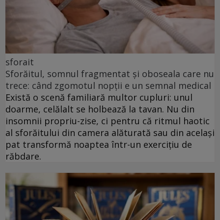
sforait
Sforăitul, somnul fragmentat și oboseala care nu
trece: când zgomotul nopții e un semnal medical
Există o scenă familiară multor cupluri: unul
doarme, celălalt se holbează la tavan. Nu din
insomnii propriu-zise, ci pentru că ritmul haotic
al sforăitului din camera alăturată sau din același
pat transformă noaptea într-un exercițiu de
răbdare.