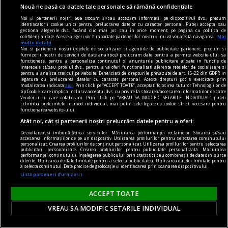
temperaturile ridicate și cu planurile tale
Nouă ne pasă ca datele tale personale să rămână confidențiale
spontane. O pereche bine aleasă de sandale îți
Noi și partenerii noștri
606
stocăm și/sau accesăm informații pe dispozitivul dvs., precum
identificatorii cookie unici pentru prelucrarea datelor cu caracter personal. Puteți accepta sau
susține ținuta, dar și confortul zilnic – fie că
gestiona alegerile dvs. făcând clic mai jos sau în orice moment, pe pagina cu politica de
confidențialitate. Aceste alegeri vor fi raportate partenerilor noștri și nu vă vor afecta navigarea.
Mai
mergi la birou...
multe detalii
Noi si partenerii nostri (retelele de socializare si agentiile de publicitate partenere, precum si
furnizorii nostri de servicii de date analitice) prelucram date pentru a permite website-ului sa
functioneze, pentru a personaliza continutul si anunturile publicitare afisate in functie de
interesele si/sau profilul dvs., pentru a va oferi functionalitati aferente retelelor de socializare si
pentru a analiza traficul pe website. Beneficiati de drepturile prevazute de art. 15-22 din GDPR in
legatura cu prelucrarea datelor cu caracter personal. Aceste drepturi pot fi exercitate prin
modalitatea indicata
aici
. Prin click pe “ACCEPT TOATE”, acceptati folosirea tuturor Tehnologiilor de
tip Cookie, care implica inclusiv acceptul dvs. cu privire la stocarea/accesarea informatiilor de catre
Vendor-ii cu care colaboram. Prin click pe “VREAU SA MODIFIC SETARILE INDIVIDUAL” puteti
schimba preferintele in mod individual, mai putin cele legate de cookie strict necesare pentru
functionarea website-ului.
Atât noi, cât și partenerii noștri prelucrăm datele pentru a oferi:
Dezvoltarea și îmbunătățirea serviciilor. Măsurarea performanței reclamelor. Stocarea și/sau
accesarea informațiilor de pe un dispozitiv. Utilizarea profilurilor pentru selectarea conținutului
personalizat. Crearea profilurilor de conținut personalizat. Utilizarea profilurilor pentru selectarea
publicității personalizate. Crearea profilurilor pentru publicitate personalizată. Măsurarea
performanței conținutului. Înțelegerea publicului prin statistici sau combinații de date din surse
diferite. Utilizarea de date limitate pentru a selecta publicitatea. Utilizarea datelor limitate pentru
a selecta conținutul. Date precise de geolocație și identificarea prin scanarea dispozitivului.
Listă parteneri (furnizori)
ACCEPT TOATE
ipsos
VREAU SA MODIFIC SETARILE INDIVIDUAL
Utilizări mai puțin cunoscute ale ipsosului în
amenajări interioare