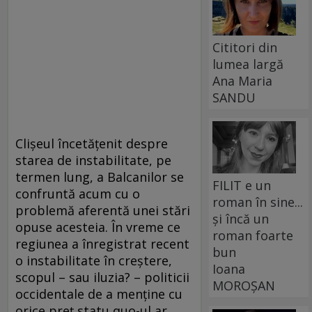
Cititori din
lumea largă
Ana Maria
SANDU
Clișeul încetățenit despre
starea de instabilitate, pe
termen lung, a Balcanilor se
FILIT e un
confruntă acum cu o
roman în sine...
problemă aferentă unei stări
și încă un
opuse acesteia. În vreme ce
roman foarte
regiunea a înregistrat recent
bun
o instabilitate în creștere,
Ioana
scopul – sau iluzia? – politicii
MOROȘAN
occidentale de a menține cu
orice preț statu quo-ul ar