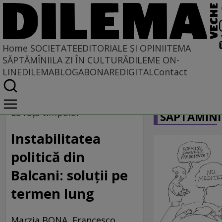
Home
SOCIETATE
EDITORIALE ȘI OPINII
TEMA
SĂPTĂMÎNII
LA ZI ÎN CULTURĂ
DILEME ON-
LINE
DILEMABLOG
ABONARE
DIGITAL
Contact
Home
CARICATU
Societate
La faţa timpului
SĂPTĂMÎNI
Instabilitatea
politică din
Balcani: soluţii pe
termen lung
Marzia BONA, Francesco