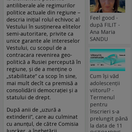
antiliberale ale regimurilor
politice actuale din regiune –
Feel good -
descria inițial rolul echivoc al
după FILIT -
Vestului în susținerea elitelor
Ana Maria
semi-autoritare, privite ca
SANDU
unice garante ale intereselor
Vestului, cu scopul de a
contracara revenirea geo­
politică a Rusiei percepută în
regiune, și de a menține o
Cum își văd
„stabilitate“ ca scop în sine,
adolescenții
mai mult decît ca premisă a
viitorul? -
consolidării democrației și a
Termenul
statului de drept.
pentru
După anii de „uzură a
înscrieri s-a
extinderii“, care au culminat
prelungit până
cu anunțul, de către Comisia
la data de 11
Juncker, a înghețării