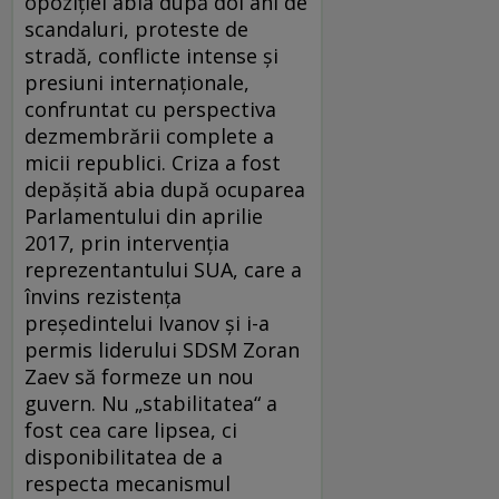
opoziției abia după doi ani de
scandaluri, proteste de
stradă, conflicte intense și
presiuni internaționale,
confruntat cu perspectiva
dezmembrării complete a
micii republici. Criza a fost
depășită abia după ocuparea
Parlamentului din aprilie
2017, prin intervenția
reprezentantului SUA, care a
învins rezistența
președintelui Ivanov și i-a
permis liderului SDSM Zoran
Zaev să formeze un nou
guvern. Nu „stabilitatea“ a
fost cea care lipsea, ci
disponibilitatea de a
respecta mecanismul