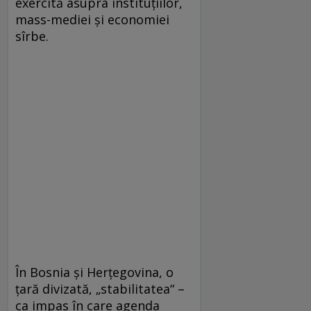
exercită asupra instituțiilor,
mass-mediei și economiei
sîrbe.
În Bosnia și Herțegovina, o
țară divizată, „stabilitatea“ –
ca impas în care agenda