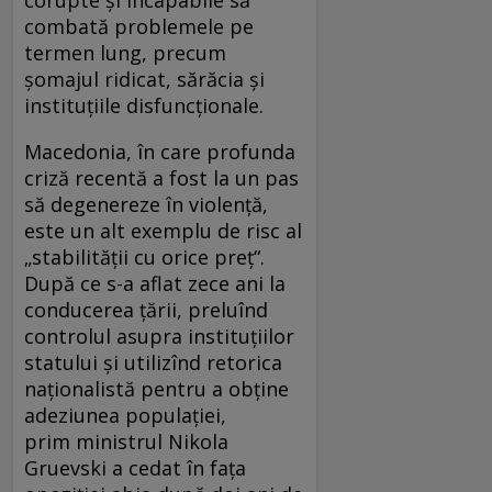
corupte și incapabile să
combată problemele pe
termen lung, precum
șomajul ridicat, sărăcia și
instituțiile disfuncționale.
Macedonia, în care profunda
criză recentă a fost la un pas
să degenereze în violență,
este un alt exemplu de risc al
„stabilității cu orice preț“.
După ce s-a aflat zece ani la
conducerea țării, preluînd
controlul asupra instituțiilor
statului și utilizînd retorica
naționalistă pen­tru a obține
adeziunea populației,
prim mi­nistrul Nikola
Gruevski a cedat în fața