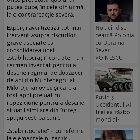
putea duce, în cele din urmă,
la o contrareacție severă.
Noi, cînd se
Experții avertizează tot mai
ceartă Polonia
frecvent asupra riscurilor
cu Ucraina
grave asociate cu
Sever
consolidarea unei
VOINESCU
„stabilitocrații“ corupte – un
termen inventat pentru a
descrie regimul de douăzeci
de ani din Muntenegru al lui
Milo Djukanovici, și care a
fost apoi preluat cu
Putin și
repeziciune pentru a descrie
Occidentul Al
situații similare din întregul
treilea război
spațiu vest-balcanic.
mondial?
„Stabilitocrație“ – cu referire
la elementele puternic