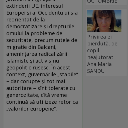
OCTOMBRIE
extinderii UE, interesul
Europei și al Occidentului s-a
reorientat de la
democratizare și drepturile
omului la probleme de
Privirea ei
securitate, precum rutele de
pierdută, de
migrație din Balcani,
copil
amenințarea radicalizării
neajutorat
islamiste și activismul
Ana Maria
geopolitic rusesc. În acest
SANDU
context, guvernările „stabile“
– dar corupte și tot mai
autoritare – sînt tolerate cu
generozitate, cîtă vreme
continuă să utilizeze retorica
„valorilor europene“.