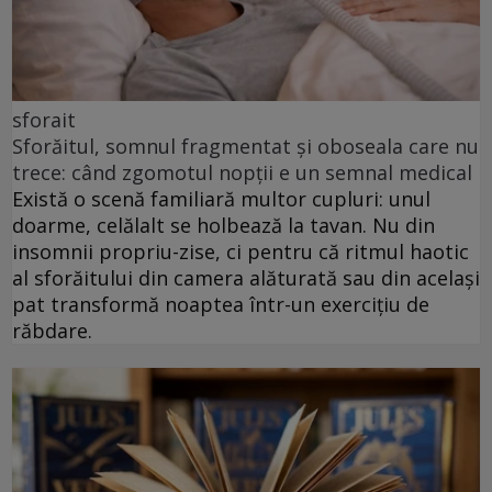
sforait
Sforăitul, somnul fragmentat și oboseala care nu
trece: când zgomotul nopții e un semnal medical
Există o scenă familiară multor cupluri: unul
doarme, celălalt se holbează la tavan. Nu din
insomnii propriu-zise, ci pentru că ritmul haotic
al sforăitului din camera alăturată sau din același
pat transformă noaptea într-un exercițiu de
răbdare.