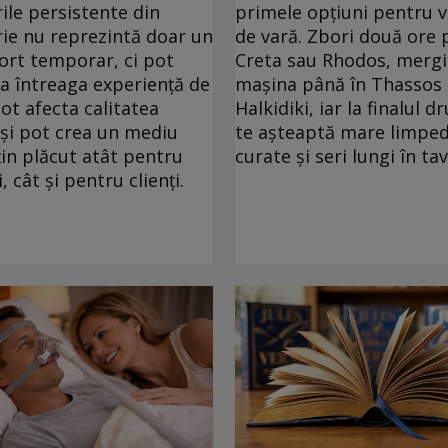
ile persistente din
primele opțiuni pentru 
ie nu reprezintă doar un
de vară. Zbori două ore 
ort temporar, ci pot
Creta sau Rhodos, mergi
ța întreaga experiență de
mașina până în Thassos
pot afecta calitatea
Halkidiki, iar la finalul 
 și pot crea un mediu
te așteaptă mare limped
in plăcut atât pentru
curate și seri lungi în ta
, cât și pentru clienți.