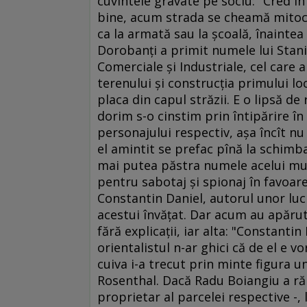
cuvintele gravate pe soclu: "Cred în 
bine, acum strada se cheamă mitocă
ca la armată sau la şcoală, înainte
Dorobanţi a primit numele lui Stanis
Comerciale şi Industriale, cel car
terenului şi construcţia primului loca
placa din capul străzii. E o lipsă d
dorim s-o cinstim prin întipărire î
personajului respectiv, aşa încît n
el amintit se prefac pînă la schimb
mai putea păstra numele acelui mun
pentru sabotaj şi spionaj în favoare
Constantin Daniel, autorul unor luc
acestui învăţat. Dar acum au apărut
fără explicaţii, iar alta: "Constantin
orientalistul n-ar ghici că de el e 
cuiva i-a trecut prin minte figura u
Rosenthal. Dacă Radu Boiangiu a ră
proprietar al parcelei respective -