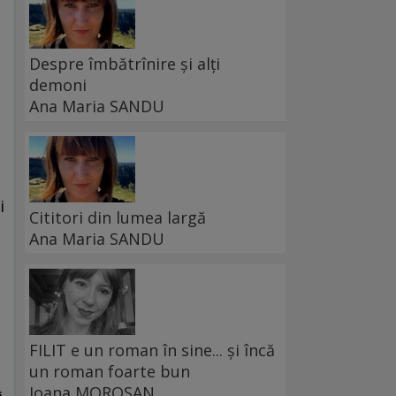
Despre îmbătrînire și alți
demoni
Ana Maria SANDU
i
i
Cititori din lumea largă
Ana Maria SANDU
FILIT e un roman în sine... și încă
un roman foarte bun
Ioana MOROȘAN