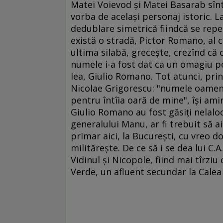
Matei Voievod şi Matei Basarab sînt
vorba de acelaşi personaj istoric. L
dedublare simetrică fiindcă se rep
există o stradă, Pictor Romano, al 
ultima silabă, greceşte, crezînd că o
numele i-a fost dat ca un omagiu pen
lea, Giulio Romano. Tot atunci, prin
Nicolae Grigorescu: "numele oamenil
pentru întîia oară de mine", îşi ami
Giulio Romano au fost găsiţi nelaloc
generalului Manu, ar fi trebuit să a
primar aici, la Bucureşti, cu vreo d
milităreşte. De ce să i se dea lui C.
Vidinul şi Nicopole, fiind mai tîrzi
Verde, un afluent secundar la Calea 