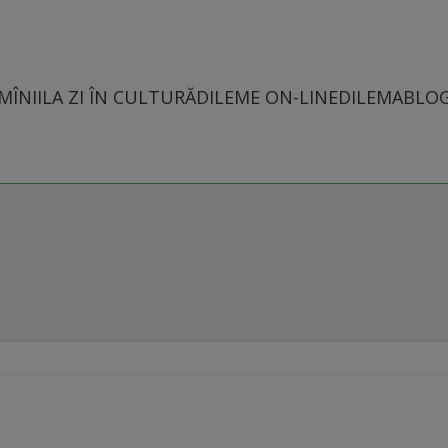
MÎNII
LA ZI ÎN CULTURĂ
DILEME ON-LINE
DILEMABLO