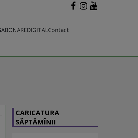
G
ABONARE
DIGITAL
Contact
CARICATURA
SĂPTĂMÎNII