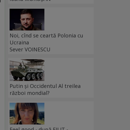
i
Noi, cînd se ceartă Polonia cu
Ucraina
Sever VOINESCU
ă
Putin și Occidentul Al treilea
război mondial?
Feel good - după FILIT -