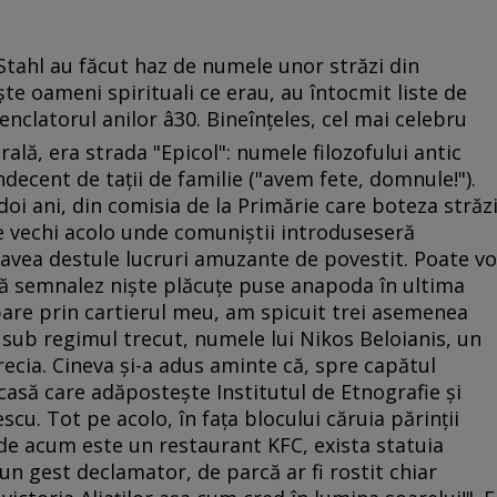
 Stahl au făcut haz de numele unor străzi din
şte oameni spirituali ce erau, au întocmit liste de
clatorul anilor â30. Bineînţeles, cel mai celebru
rală, era strada "Epicol": numele filozofului antic
ndecent de taţii de familie ("avem fete, domnule!").
oi ani, din comisia de la Primărie care boteza străz
le vechi acolo unde comuniştii introduseseră
avea destule lucruri amuzante de povestit. Poate vo
să semnalez nişte plăcuţe puse anapoda în ultima
bare prin cartierul meu, am spicuit trei asemenea
 sub regimul trecut, numele lui Nikos Beloianis, un
recia. Cineva şi-a adus aminte că, spre capătul
asă care adăposteşte Institutul de Etnografie şi
scu. Tot pe acolo, în faţa blocului căruia părinţii
de acum este un restaurant KFC, exista statuia
-un gest declamator, de parcă ar fi rostit chiar