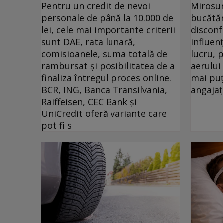
Pentru un credit de nevoi
Mirosur
personale de până la 10.000 de
bucătăr
lei, cele mai importante criterii
disconf
sunt DAE, rata lunară,
influen
comisioanele, suma totală de
lucru, 
rambursat și posibilitatea de a
aerului
finaliza întregul proces online.
mai puț
BCR, ING, Banca Transilvania,
angajați
Raiffeisen, CEC Bank și
UniCredit oferă variante care
pot fi s