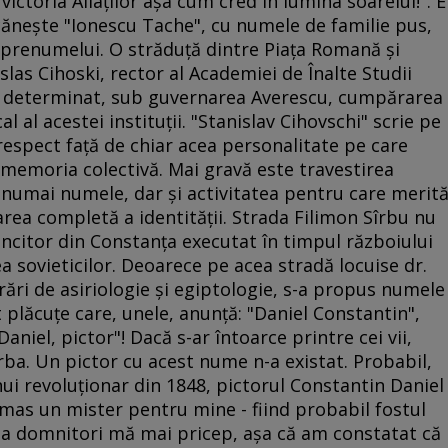
victoria Aliaţilor aşa cum cred în lumina soarelui!". E
neşte "Ionescu Tache", cu numele de familie pus,
a prenumelui. O străduţă dintre Piaţa Romană şi
las Cihoski, rector al Academiei de Înalte Studii
e a determinat, sub guvernarea Averescu, cumpărarea
l al acestei instituţii. "Stanislav Cihovschi" scrie pe
e respect faţă de chiar acea personalitate pe care
n memoria colectivă. Mai gravă este travestirea
u numai numele, dar şi activitatea pentru care merit
area completă a identităţii. Strada Filimon Sîrbu nu
citor din Constanţa executat în timpul războiului
a sovieticilor. Deoarece pe acea stradă locuise dr.
rări de asiriologie şi egiptologie, s-a propus numele
 plăcuţe care, unele, anunţă: "Daniel Constantin",
 Daniel, pictor"! Dacă s-ar întoarce printre cei vii,
vorba. Un pictor cu acest nume n-a existat. Probabil,
nui revoluţionar din 1848, pictorul Constantin Daniel
mas un mister pentru mine - fiind probabil fostul
, la domnitori mă mai pricep, aşa că am constatat că