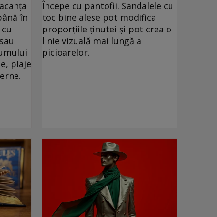
vacanța
Începe cu pantofii. Sandalele cu
până în
toc bine alese pot modifica
 cu
proporțiile ținutei și pot crea o
 sau
linie vizuală mai lungă a
drumului
picioarelor.
e, plaje
verne.