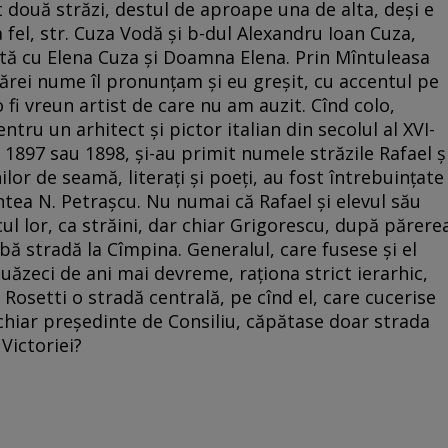
 două străzi, destul de aproape una de alta, deşi e
a fel, str. Cuza Vodă şi b-dul Alexandru Ioan Cuza,
etă cu Elena Cuza şi Doamna Elena. Prin Mîntuleasa
cărei nume îl pronunţam şi eu greşit, cu accentul pe
 fi vreun artist de care nu am auzit. Cînd colo,
tru un arhitect şi pictor italian din secolul al XVI-
 1897 sau 1898, şi-au primit numele străzile Rafael ş
or de seamă, literaţi şi poeţi, au fost întrebuinţate
ntea N. Petraşcu. Nu numai că Rafael şi elevul său
ul lor, ca străini, dar chiar Grigorescu, după părere
ibă stradă la Cîmpina. Generalul, care fusese şi el
ouăzeci de ani mai devreme, raţiona strict ierarhic,
A. Rosetti o stradă centrală, pe cînd el, care cucerise
u chiar preşedinte de Consiliu, căpătase doar strada
Victoriei?