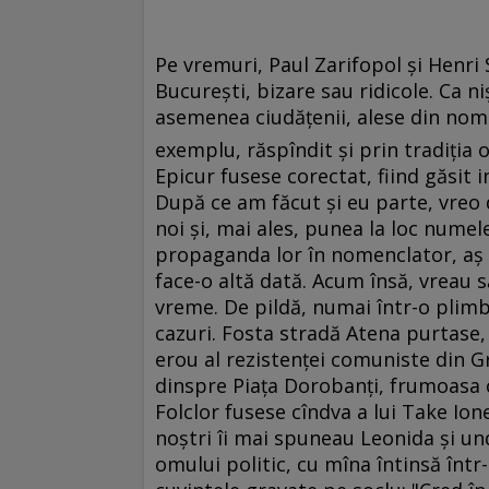
Pe vremuri, Paul Zarifopol şi Henri
Bucureşti, bizare sau ridicole. Ca ni
asemenea ciudăţenii, alese din nomen
exemplu, răspîndit şi prin tradiţia o
Epicur fusese corectat, fiind găsit i
După ce am făcut şi eu parte, vreo d
noi şi, mai ales, punea la loc nume
propaganda lor în nomenclator, aş 
face-o altă dată. Acum însă, vreau 
vreme. De pildă, numai într-o plim
cazuri. Fosta stradă Atena purtase,
erou al rezistenţei comuniste din G
dinspre Piaţa Dorobanţi, frumoasa c
Folclor fusese cîndva a lui Take Ione
noştri îi mai spuneau Leonida şi un
omului politic, cu mîna întinsă într