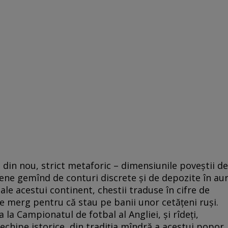
– din nou, strict metaforic – dimensiunile poveştii de
ene gemînd de conturi discrete şi de depozite în aur
 ale acestui continent, chestii traduse în cifre de
e merg pentru că stau pe banii unor cetăţeni ruşi.
 la Campionatul de fotbal al Angliei, şi rîdeţi,
 echipe istorice, din tradiţia mîndră a acestui popor