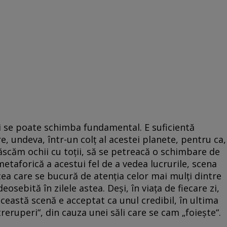
ii se poate schimba fundamental. E suficientă
ure, undeva, într-un colţ al acestei planete, pentru ca,
 căscăm ochii cu toţii, să se petreacă o schimbare de
etaforică a acestui fel de a vedea lucrurile, scena
cea care se bucură de atenţia celor mai mulţi dintre
eosebită în zilele astea. Deşi, în viaţa de fiecare zi,
ceastă scenă e acceptat ca unul credibil, în ultima
treruperi“, din cauza unei săli care se cam „foieşte“.