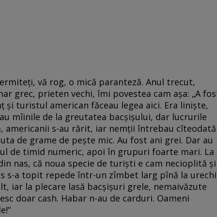
ermiteţi, vă rog, o mică paranteză. Anul trecut,
mar grec, prieten vechi, îmi povestea cam aşa: „A fos
şi turistul american făceau legea aici. Era linişte,
au mîinile de la greutatea bacşişului, dar lucrurile
 americanii s-au rărit, iar nemţii întrebau cîteodată
 suta de grame de peşte mic. Au fost ani grei. Dar au
stul de timid numeric, apoi în grupuri foarte mari. La
in nas, că noua specie de turişti e cam necioplită şi
s-a topit repede într-un zîmbet larg pînă la urechi
t, iar la plecare lasă bacşişuri grele, nemaivăzute
ătesc doar cash. Habar n-au de carduri. Oameni
le!“