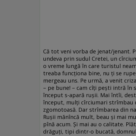
Că tot veni vorba de jenat/jenant. P
undeva prin sudul Cretei, un cîrciu
o vreme lungă în care turistul neamţ 
treaba funcţiona bine, nu ţi se rupe
mergeau uns. Pe urmă, a venit criza,
– pe bune! – cam cîţi peşti intră în
început s-apară ruşii. Mai întîi, de
început, mulţi cîrciumari strîmbau d
zgomotoasă. Dar strîmbarea din nas 
Ruşii mănîncă mult, beau şi mai mul
pînă acum. Şi mai au o calitate. Pl
drăguţi, tipi dintr-o bucată, domnu