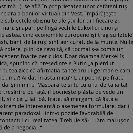
ostimă…), se află în proprietatea unor cetăţeni ruşi.
anciară a banilor virtuali din Vest, împărăţeşte
e subiectele obişnuite ale ştirilor din fiecare zi.
ari, şi apar, pe lîngă vechile Lukoil-uri, noi şi
le astea, cînd economiile europene îşi trag sufletele
sh, banii de la ruşi sînt aer curat, de la munte. Nu l
să zbiere, plini de revoltă, că tocmai s-a comis un
ecedent foarte periculos. Doar doamna Merkel îşi
ică, spunînd că preşedintele Putin „a pierdut
ar putea zice că afirmaţia cancelarului german e cam
ci, mă?! Ai dat în ăsta micu’? L-ai pocnit pe frate-
dai şi-n mine! Măsoară-te şi tu cu unu’ de talia ta!
 o tresărire pe faţă, îl pocneşte p-ăsta de vede un
t, şi zice: „Hai, bă, frate, să mergem, că ăsta e
 extrem de interesantă o asemenea formulare, dar îl
arent paradoxal, într-o poziţie favorabilă de
ontactul cu realitatea. Trebuie să-l luăm mai uşor.
nă de a negocia…“