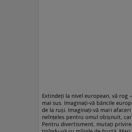
Extindeţi la nivel european, vă rog 
mai sus. Imaginaţi-vă băncile europ
de la ruşi. Imaginaţi-vă mari afaceri
neînţeles pentru omul obişnuit, car
Pentru divertisment, mutaţi privirea
ţinîndu-vă cu mîinile de burtă. Mari