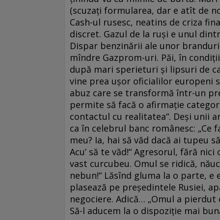
(scuzaţi formularea, dar e atît de n
Cash-ul rusesc, neatins de criza fin
discret. Gazul de la ruşi e unul dintr
Dispar benzinării ale unor branduri m
mîndre Gazprom-uri. Păi, în condiţii
după mari sperieturi şi lipsuri de ca
vine prea uşor oficialilor europeni 
abuz care se transformă într-un pr
permite să facă o afirmaţie categor
contactul cu realitatea“. Deşi unii 
ca în celebrul banc românesc: „Ce fa
meu? Ia, hai să văd dacă ai tupeu să 
Acu’ să te văd!“ Agresorul, fără nici
vast curcubeu. Omul se ridică, năuci
nebun!“ Lăsînd gluma la o parte, e
plasează pe preşedintele Rusiei, ap
negociere. Adică… „Omul a pierdut c
Să-l aducem la o dispoziţie mai bu