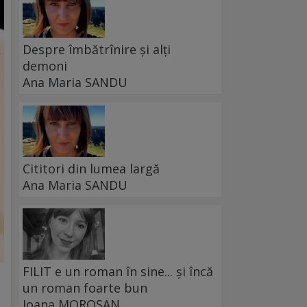
Despre îmbătrînire și alți
demoni
Ana Maria SANDU
Cititori din lumea largă
Ana Maria SANDU
FILIT e un roman în sine... și încă
un roman foarte bun
Ioana MOROȘAN