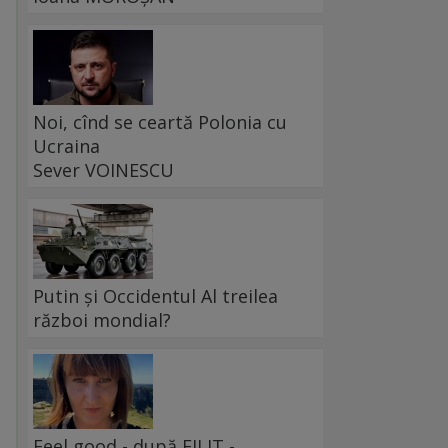
Noi, cînd se ceartă Polonia cu
Ucraina
Sever VOINESCU
Putin și Occidentul Al treilea
război mondial?
Feel good - după FILIT -