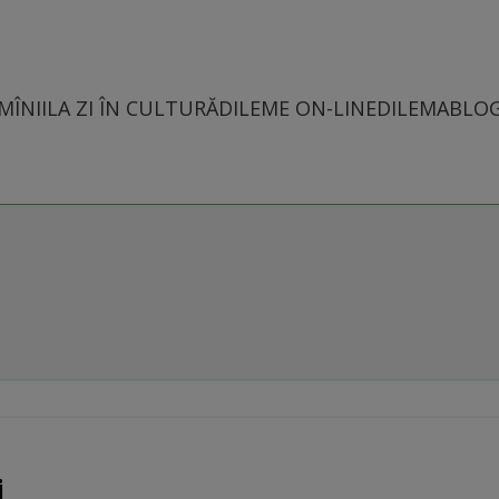
MÎNII
LA ZI ÎN CULTURĂ
DILEME ON-LINE
DILEMABLO
i