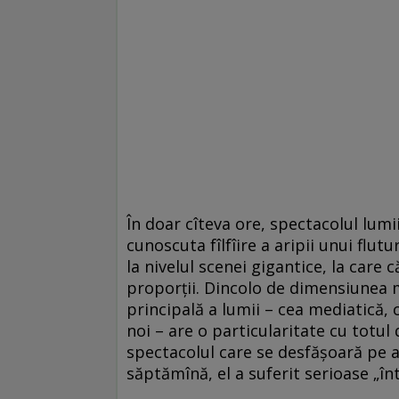
În doar cîteva ore, spectacolul lum
cunoscuta fîlfîire a aripii unui flut
la nivelul scenei gigantice, la care
proporţii. Dincolo de dimensiunea m
principală a lumii – cea mediatică, 
noi – are o particularitate cu totul d
spectacolul care se desfăşoară pe a
săptămînă, el a suferit serioase „în