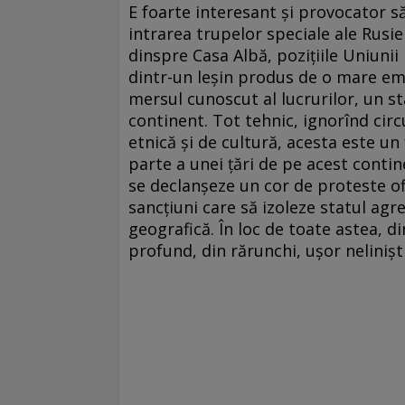
E foarte interesant şi provocator să a
intrarea trupelor speciale ale Rusie
dinspre Casa Albă, poziţiile Uniuni
dintr-un leşin produs de o mare emoţ
mersul cunoscut al lucrurilor, un st
continent. Tot tehnic, ignorînd circ
etnică şi de cultură, acesta este un
parte a unei ţări de pe acest conti
se declanşeze un cor de proteste ofi
sancţiuni care să izoleze statul agre
geografică. În loc de toate astea, 
profund, din rărunchi, uşor nelinişti