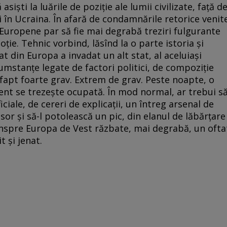
sişti la luările de poziţie ale lumii civilizate, faţă d
i în Ucraina. În afară de condamnările retorice venit
i Europene par să fie mai degrabă treziri fulgurante
ie. Tehnic vorbind, lăsînd la o parte istoria şi
at din Europa a invadat un alt stat, al aceluiaşi
umstanţe legate de factori politici, de compoziţie
 fapt foarte grav. Extrem de grav. Peste noapte, o
nent se trezeşte ocupată. În mod normal, ar trebui s
ciale, de cereri de explicaţii, un întreg arsenal de
sor şi să-l potolească un pic, din elanul de lăbărţare
dinspre Europa de Vest răzbate, mai degrabă, un ofta
t şi jenat.