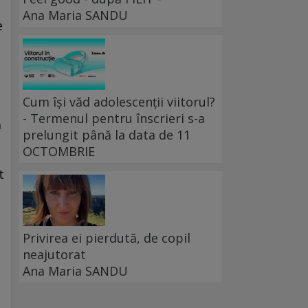
e
Ana Maria SANDU
e
Cum își văd adolescenții viitorul?
- Termenul pentru înscrieri s-a
ă
prelungit până la data de 11
OCTOMBRIE
t
Privirea ei pierdută, de copil
neajutorat
Ana Maria SANDU