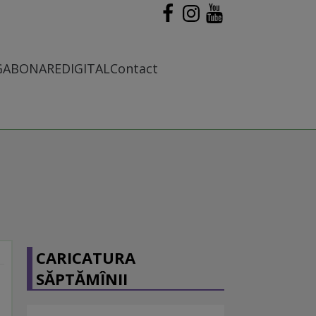
G
ABONARE
DIGITAL
Contact
CARICATURA
SĂPTĂMÎNII