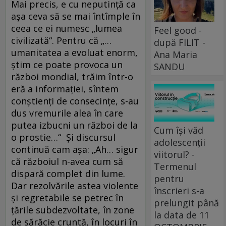
Mai precis, e cu neputinţă ca
aşa ceva să se mai întîmple în
ceea ce ei numesc „lumea
Feel good -
civilizată“. Pentru că „…
după FILIT -
umanitatea a evoluat enorm,
Ana Maria
ştim ce poate provoca un
SANDU
război mondial, trăim într-o
eră a informaţiei, sîntem
conştienţi de consecinţe, s-au
dus vremurile alea în care
putea izbucni un război de la
Cum își văd
o prostie…“ Şi discursul
adolescenții
continuă cam aşa: „Ah… sigur
viitorul? -
că războiul n-avea cum să
Termenul
dispară complet din lume.
pentru
Dar rezolvările astea violente
înscrieri s-a
şi regretabile se petrec în
prelungit până
ţările subdezvoltate, în zone
la data de 11
de sărăcie cruntă, în locuri în