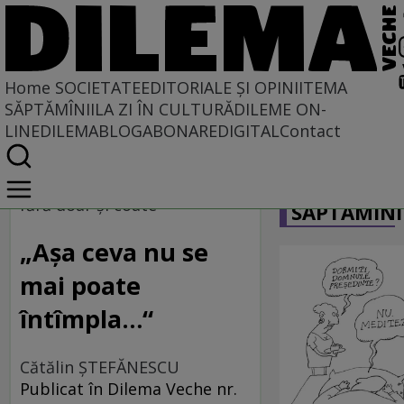
Home
SOCIETATE
EDITORIALE ȘI OPINII
TEMA
SĂPTĂMÎNII
LA ZI ÎN CULTURĂ
DILEME ON-
LINE
DILEMABLOG
ABONARE
DIGITAL
Contact
Home
CARICATU
Societate
fără doar şi coate
SĂPTĂMÎNI
IERI CU VEDERE SPRE AZI
„Aşa ceva nu se
mai poate
întîmpla…“
Cătălin ŞTEFĂNESCU
Publicat în Dilema Veche nr.