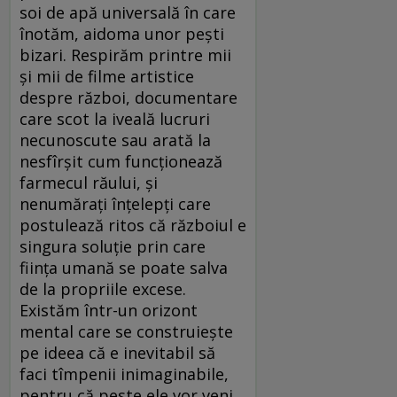
soi de apă universală în care
înotăm, aidoma unor peşti
bizari. Respirăm printre mii
şi mii de filme artistice
despre război, documentare
care scot la iveală lucruri
necunoscute sau arată la
nesfîrşit cum funcţionează
farmecul răului, şi
nenumăraţi înţelepţi care
postulează ritos că războiul e
singura soluţie prin care
fiinţa umană se poate salva
de la propriile excese.
Existăm într-un orizont
mental care se construieşte
pe ideea că e inevitabil să
faci tîmpenii inimaginabile,
pentru că peste ele vor veni