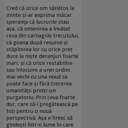
Cred că orice om sănătos la
minte şi-ar exprima măcar
speranţa că lucrurile stau
aşa, că omenirea a învăţat
ceva din carnagiile trecutului,
că goana după resurse şi
stăpînirea lor cu orice preţ
duce la nişte deranjuri foarte
mari, şi că orice restabilire
sau înlocuire a unei ordini
mai vechi cu una nouă se
poate face şi fără trecerea
umanităţii printr-un
purgatoriu. Prin ceva foarte
dur, care să-i pregătească pe
toţi pentru o nouă
perspectivă. Aşa e firesc să
gîndeşti într-o lume în care