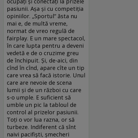
ocupaţi şi conectaţi la prizele
pasiunii. Aşa şi cu competiţia
opiniilor. „Sportul“ ăsta nu
mai e, de multă vreme,
normat de vreo regulă de
fairplay. E un mare spectacol,
în care lupta pentru a deveni
vedetă e de o cruzime greu
de închipuit. Şi, de-aici, din
cînd în cînd, apare cîte un tip
care vrea să facă istorie. Unul
care are nevoie de scena
lumii şi de un război cu care
s-o umple. E suficient să
umble un pic la tabloul de
control al prizelor pasiunii.
Toţi o vor lua razna, or să
turbeze. Indiferent că sînt
naivi pacifişti, şmecheri