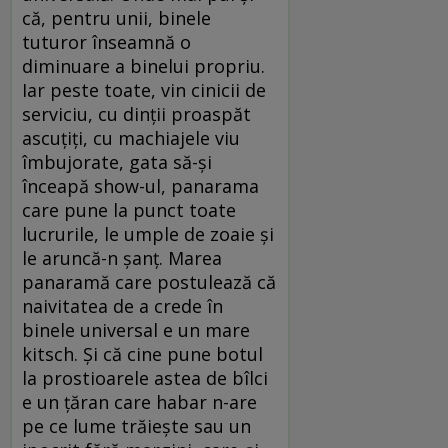
că, pentru unii, binele
tuturor înseamnă o
diminuare a binelui propriu.
Iar peste toate, vin cinicii de
serviciu, cu dinţii proaspăt
ascuţiţi, cu machiajele viu
îmbujorate, gata să-şi
înceapă show-ul, panarama
care pune la punct toate
lucrurile, le umple de zoaie şi
le aruncă-n şanţ. Marea
panaramă care postulează că
naivitatea de a crede în
binele universal e un mare
kitsch. Şi că cine pune botul
la prostioarele astea de bîlci
e un ţăran care habar n-are
pe ce lume trăieşte sau un