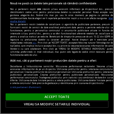
Nouă ne pasă ca datele tale personale să rămână confidențiale
Noi și partenerii noștri
606
stocăm și/sau accesăm informații pe dispozitivul dvs., precum
identificatorii cookie unici pentru prelucrarea datelor cu caracter personal. Puteți accepta sau
gestiona alegerile dvs. făcând clic mai jos sau în orice moment, pe pagina cu politica de
confidențialitate. Aceste alegeri vor fi raportate partenerilor noștri și nu vă vor afecta navigarea.
Mai
multe detalii
Noi si partenerii nostri (retelele de socializare si agentiile de publicitate partenere, precum si
furnizorii nostri de servicii de date analitice) prelucram date pentru a permite website-ului sa
functioneze, pentru a personaliza continutul si anunturile publicitare afisate in functie de
interesele si/sau profilul dvs., pentru a va oferi functionalitati aferente retelelor de socializare si
pentru a analiza traficul pe website. Beneficiati de drepturile prevazute de art. 15-22 din GDPR in
legatura cu prelucrarea datelor cu caracter personal. Aceste drepturi pot fi exercitate prin
modalitatea indicata
aici
. Prin click pe “ACCEPT TOATE”, acceptati folosirea tuturor Tehnologiilor de
tip Cookie, care implica inclusiv acceptul dvs. cu privire la stocarea/accesarea informatiilor de catre
Vendor-ii cu care colaboram. Prin click pe “VREAU SA MODIFIC SETARILE INDIVIDUAL” puteti
schimba preferintele in mod individual, mai putin cele legate de cookie strict necesare pentru
functionarea website-ului.
Atât noi, cât și partenerii noștri prelucrăm datele pentru a oferi:
Dezvoltarea și îmbunătățirea serviciilor. Măsurarea performanței reclamelor. Stocarea și/sau
accesarea informațiilor de pe un dispozitiv. Utilizarea profilurilor pentru selectarea conținutului
vinuri premium
personalizat. Crearea profilurilor de conținut personalizat. Utilizarea profilurilor pentru selectarea
publicității personalizate. Crearea profilurilor pentru publicitate personalizată. Măsurarea
Vinuri premium - selecții exclusiviste pentru
performanței conținutului. Înțelegerea publicului prin statistici sau combinații de date din surse
diferite. Utilizarea de date limitate pentru a selecta publicitatea. Utilizarea datelor limitate pentru
cunoscători
a selecta conținutul. Date precise de geolocație și identificarea prin scanarea dispozitivului.
Listă parteneri (furnizori)
În lumea vinului, diferența dintre un produs
obișnuit și o experiență memorabilă este dată de
ACCEPT TOATE
origine, rafinament și atenția la detalii. Pentru
VREAU SA MODIFIC SETARILE INDIVIDUAL
cunoscători, alegerea nu se rezumă la o simplă
băutură, ci la o expresie a terroir-ului, a tradiției