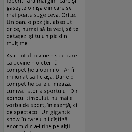
ipocrit fără margini, care-şi
găseşte o nişă din care se
mai poate suge ceva. Orice.
Un ban, o poziţie, absolut
orice, numai să te vezi, să te
detaşezi şi tu un pic din
mulţime.
Aşa, totul devine – sau pare
că devine – o eternă
competiţie a opiniilor. Ar fi
minunat să fie aşa. Dar e o
competiţie care urmează,
cumva, istoria sportului. Din
adîncul timpului, nu mai e
vorba de sport, în esenţă, ci
de spectacol. Un gigantic
show în care unii cîştigă
enorm din a-i ţine pe alţii