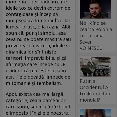
momente, perioade în care
ideile toxice devin extrem de
contagioase şi încep să
molipsească lume multă. Iar
Noi, cînd se
lumea, brusc, o ia razna. Alţii
ceartă Polonia
spun că, pur şi simplu, aşa
cu Ucraina
ceva nu se poate măsura sau
Sever
prevedea, că istoria, ideile şi
VOINESCU
dinamica lor sînt nişte
teritorii imprevizibile, şi că
afirmaţia care începe cu „E
evident că pluteşte ceva în
aer…“ e o dovadă limpede de
Putin și
mitomanie şi tembelism.
Occidentul Al
treilea război
Apoi, există cea mai largă
mondial?
categorie, cea a oamenilor
care spun, senin, că războiul
e imposibil în zilele noastre.