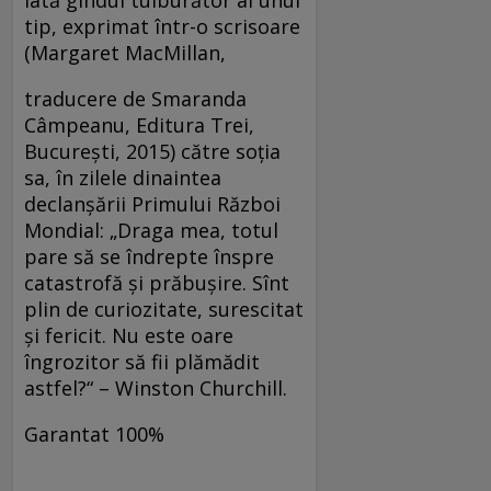
tip, exprimat într-o scrisoare
(Margaret MacMillan,
traducere de Smaranda
Câmpeanu, Editura Trei,
Bucureşti, 2015) către soţia
sa, în zilele dinaintea
declanşării Primului Război
Mondial: „Draga mea, totul
pare să se îndrepte înspre
catastrofă şi prăbuşire. Sînt
plin de curiozitate, surescitat
şi fericit. Nu este oare
îngrozitor să fii plămădit
astfel?“ – Winston Churchill.
Garantat 100%