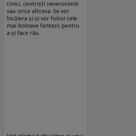
cinici, centrişti neverosimili
sau orice altceva. Se vor
încăiera şi-şi vor folosi cele
mai bolnave fantezii pentru
a-şi face rău.
Iată gîndul tulburător al unui