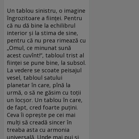
Un tablou sinistru, o imagine
îngrozitoare a fiinţei. Pentru
că nu dă bine la echilibrul
interior şi la stima de sine,
pentru că nu prea rimează cu
„Omul, ce minunat sună
acest cuvînt!“, tabloul trist al
fiinţei se pune bine, la subsol.
La vedere se scoate peisajul
vesel, tabloul satului
planetar în care, pînă la
urmă, o să ne găsim cu toţii
un locşor. Un tablou în care,
de fapt, cred foarte puţini.
Ceva îi opreşte pe cei mai
mulţi să creadă sincer în
treaba asta cu armonia
universală. Unde mai pui şi