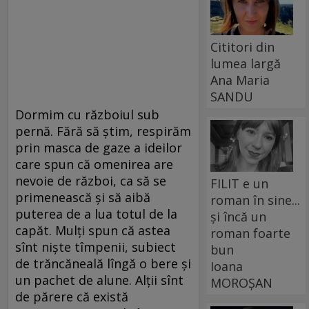
Cititori din
lumea largă
Ana Maria
SANDU
Dormim cu războiul sub
pernă. Fără să ştim, respirăm
prin masca de gaze a ideilor
care spun că omenirea are
nevoie de război, ca să se
FILIT e un
primenească şi să aibă
roman în sine...
puterea de a lua totul de la
și încă un
capăt. Mulţi spun că astea
roman foarte
sînt nişte tîmpenii, subiect
bun
de trăncăneală lîngă o bere şi
Ioana
un pachet de alune. Alţii sînt
MOROȘAN
de părere că există