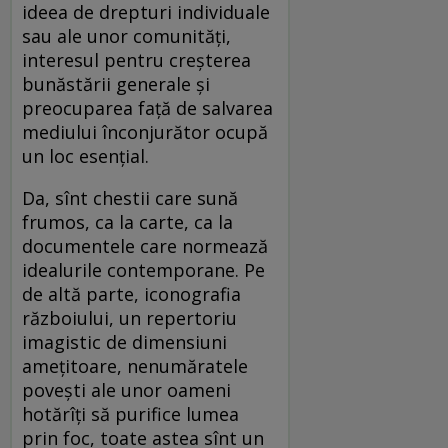
ideea de drepturi individuale
sau ale unor comunităţi,
interesul pentru creşterea
bunăstării generale şi
preocuparea faţă de salvarea
mediului înconjurător ocupă
un loc esenţial.
Da, sînt chestii care sună
frumos, ca la carte, ca la
documentele care normează
idealurile contemporane. Pe
de altă parte, iconografia
războiului, un repertoriu
imagistic de dimensiuni
ameţitoare, nenumăratele
poveşti ale unor oameni
hotărîţi să purifice lumea
prin foc, toate astea sînt un