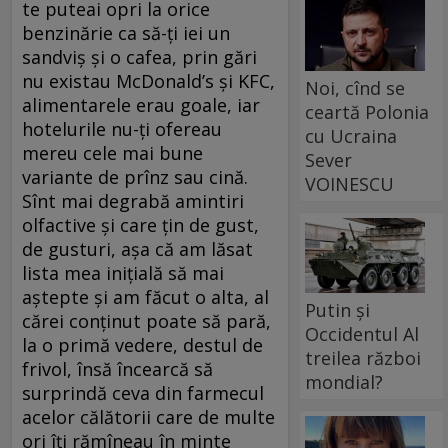
te puteai opri la orice
benzinărie ca să-ți iei un
sandviș și o cafea, prin gări
nu existau McDonald’s și KFC,
Noi, cînd se
alimentarele erau goale, iar
ceartă Polonia
hotelurile nu-ți ofereau
cu Ucraina
mereu cele mai bune
Sever
variante de prînz sau cină.
VOINESCU
Sînt mai degrabă amintiri
olfactive și care țin de gust,
de gusturi, așa că am lăsat
lista mea inițială să mai
aștepte și am făcut o alta, al
Putin și
cărei conținut poate să pară,
Occidentul Al
la o primă vedere, destul de
treilea război
frivol, însă încearcă să
mondial?
surprindă ceva din farmecul
acelor călătorii care de multe
ori îți rămîneau în minte