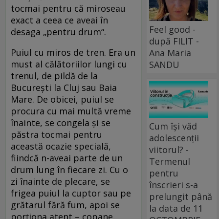
tocmai pentru că miroseau
exact a ceea ce aveai în
Feel good -
desaga „pentru drum“.
după FILIT -
Puiul cu miros de tren. Era un
Ana Maria
must al călătoriilor lungi cu
SANDU
trenul, de pildă de la
București la Cluj sau Baia
Mare. De obicei, puiul se
procura cu mai multă vreme
înainte, se congela și se
Cum își văd
păstra tocmai pentru
adolescenții
această ocazie specială,
viitorul? -
fiindcă n-aveai parte de un
Termenul
drum lung în fiecare zi. Cu o
pentru
zi înainte de plecare, se
înscrieri s-a
frigea puiul la cuptor sau pe
prelungit până
grătarul fără fum, apoi se
la data de 11
porționa atent – copane,