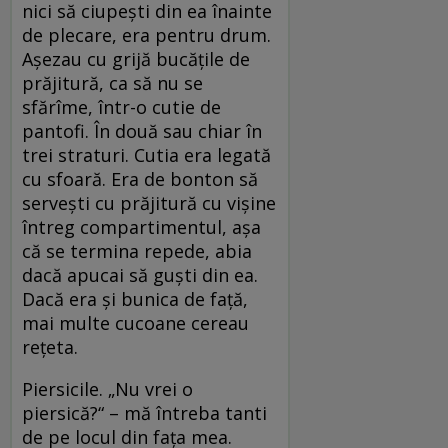
nici să ciupești din ea înainte
de plecare, era pentru drum.
Așezau cu grijă bucățile de
prăjitură, ca să nu se
sfărîme, într-o cutie de
pantofi. În două sau chiar în
trei straturi. Cutia era legată
cu sfoară. Era de bonton să
servești cu prăjitură cu vișine
întreg compartimentul, așa
că se termina repede, abia
dacă apucai să guști din ea.
Dacă era și bunica de față,
mai multe cucoane cereau
rețeta.
Piersicile. „Nu vrei o
piersică?“ – mă întreba tanti
de pe locul din fața mea.