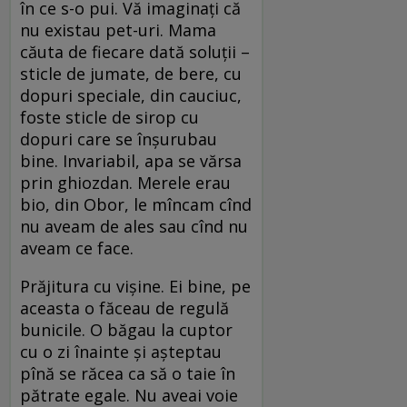
în ce s-o pui. Vă imaginați că
nu existau pet-uri. Mama
căuta de fiecare dată soluții –
sticle de jumate, de bere, cu
dopuri speciale, din cauciuc,
foste sticle de sirop cu
dopuri care se înșurubau
bine. Invariabil, apa se vărsa
prin ghiozdan. Merele erau
bio, din Obor, le mîncam cînd
nu aveam de ales sau cînd nu
aveam ce face.
Prăjitura cu vișine. Ei bine, pe
aceasta o făceau de regulă
bunicile. O băgau la cuptor
cu o zi înainte şi așteptau
pînă se răcea ca să o taie în
pătrate egale. Nu aveai voie