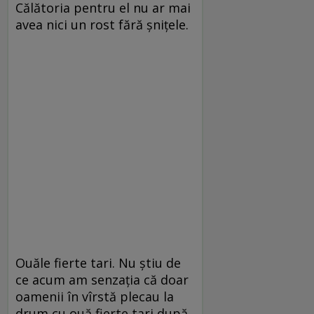
Călătoria pentru el nu ar mai
avea nici un rost fără șnițele.
Ouăle fierte tari. Nu știu de
ce acum am senzația că doar
oamenii în vîrstă plecau la
drum cu ouă fierte tari după