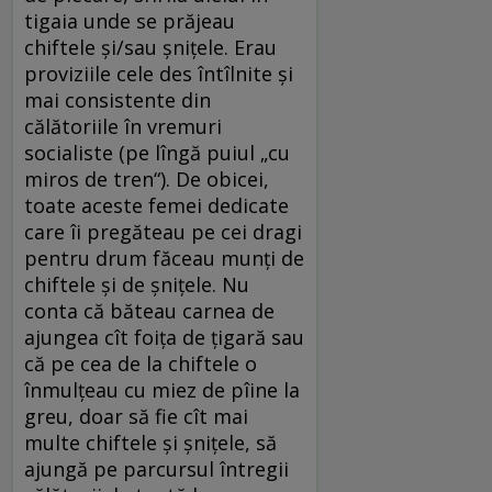
tigaia unde se prăjeau
chiftele și/sau șnițele. Erau
proviziile cele des întîlnite și
mai consistente din
călătoriile în vremuri
socialiste (pe lîngă puiul „cu
miros de tren“). De obicei,
toate aceste femei dedicate
care îi pregăteau pe cei dragi
pentru drum făceau munți de
chiftele și de șnițele. Nu
conta că băteau carnea de
ajungea cît foița de țigară sau
că pe cea de la chiftele o
înmulțeau cu miez de pîine la
greu, doar să fie cît mai
multe chiftele și șnițele, să
ajungă pe parcursul întregii