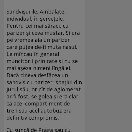
Sandvișurile. Ambalate
individual, în șervețele.
Pentru cei mai săraci, cu
parizer și ceva muștar. Și era
pe vremea aia un parizer
care puțea de-ți muta nasul.
Le mîncau în general
muncitorii prin rate și nu se
mai așeza nimeni lîngă ei.
Dacă cineva desfăcea un
sandviș cu parizer, spațiul din
jurul său, oricît de aglomerat
ar fi fost, se golea și era clar
că acel compartiment de
tren sau acel autobuz era
definitiv compromis.
Cu șuncă de Praga sau cu