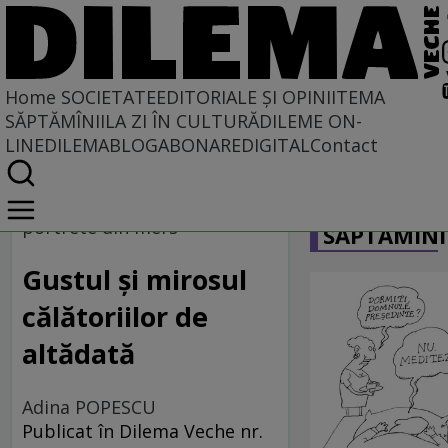
Home
SOCIETATE
EDITORIALE ȘI OPINII
TEMA
SĂPTĂMÎNII
LA ZI ÎN CULTURĂ
DILEME ON-
LINE
DILEMABLOG
ABONARE
DIGITAL
Contact
Home
CARICATU
Societate
portrete din mers
SĂPTĂMÎNI
Gustul şi mirosul
călătoriilor de
altădată
Adina POPESCU
Publicat în Dilema Veche nr.