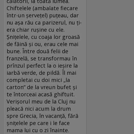
călătorii, la toată lumea.
Chiftelele (ambalate fiecare
într-un șervețel) puțeau, dar
nu așa rău ca parizerul, nu ți-
era chiar rușine cu ele.
Șnițelele, cu coaja lor groasă
de făină și ou, erau cele mai
bune. Între două felii de
franzelă, se transformau în
prînzul perfect la o ieșire la
iarbă verde, de pildă. Îl mai
completai cu doi mici „la
carton“ de la vreun bufet și
te întorceai acasă ghiftuit.
Verișorul meu de la Cluj nu
pleacă nici acum la drum
spre Grecia, în vacanță, fără
șnițelele pe care i le face
mama lui cu o zi înainte.