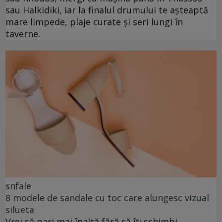
sau Halkidiki, iar la finalul drumului te așteaptă
mare limpede, plaje curate și seri lungi în
taverne.
snfale
8 modele de sandale cu toc care alungesc vizual
silueta
Vrei să pari mai înaltă fără să îți schimbi