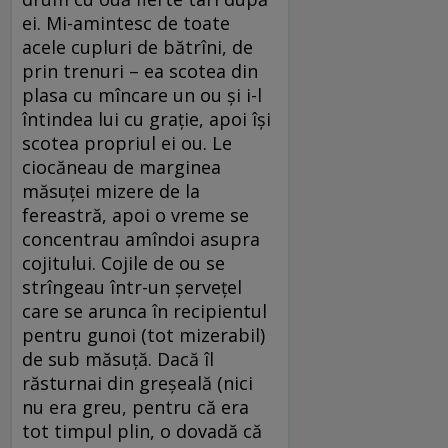
ei. Mi-amintesc de toate
acele cupluri de bătrîni, de
prin trenuri – ea scotea din
plasa cu mîncare un ou și i-l
întindea lui cu grație, apoi își
scotea propriul ei ou. Le
ciocăneau de marginea
măsuței mizere de la
fereastră, apoi o vreme se
concentrau amîndoi asupra
cojitului. Cojile de ou se
strîngeau într-un șervețel
care se arunca în recipientul
pentru gunoi (tot mizerabil)
de sub măsuță. Dacă îl
răsturnai din greșeală (nici
nu era greu, pentru că era
tot timpul plin, o dovadă că