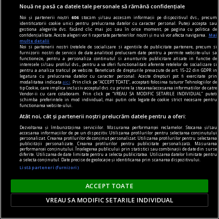
Nouă ne pasă ca datele tale personale să rămână confidențiale
Noi și partenerii noștri
606
stocăm și/sau accesăm informații pe dispozitivul dvs., precum
identificatorii cookie unici pentru prelucrarea datelor cu caracter personal. Puteți accepta sau
gestiona alegerile dvs. făcând clic mai jos sau în orice moment, pe pagina cu politica de
confidențialitate. Aceste alegeri vor fi raportate partenerilor noștri și nu vă vor afecta navigarea.
Mai
multe detalii
Noi si partenerii nostri (retelele de socializare si agentiile de publicitate partenere, precum si
furnizorii nostri de servicii de date analitice) prelucram date pentru a permite website-ului sa
functioneze, pentru a personaliza continutul si anunturile publicitare afisate in functie de
interesele si/sau profilul dvs., pentru a va oferi functionalitati aferente retelelor de socializare si
pentru a analiza traficul pe website. Beneficiati de drepturile prevazute de art. 15-22 din GDPR in
legatura cu prelucrarea datelor cu caracter personal. Aceste drepturi pot fi exercitate prin
modalitatea indicata
aici
. Prin click pe “ACCEPT TOATE”, acceptati folosirea tuturor Tehnologiilor de
tip Cookie, care implica inclusiv acceptul dvs. cu privire la stocarea/accesarea informatiilor de catre
Vendor-ii cu care colaboram. Prin click pe “VREAU SA MODIFIC SETARILE INDIVIDUAL” puteti
confort
schimba preferintele in mod individual, mai putin cele legate de cookie strict necesare pentru
functionarea website-ului.
Produse esențiale pentru confortul casei tale
Atât noi, cât și partenerii noștri prelucrăm datele pentru a oferi:
Confortul unei locuințe nu este dat doar de
Dezvoltarea și îmbunătățirea serviciilor. Măsurarea performanței reclamelor. Stocarea și/sau
accesarea informațiilor de pe un dispozitiv. Utilizarea profilurilor pentru selectarea conținutului
dimensiunea spațiului sau de aspectul
personalizat. Crearea profilurilor de conținut personalizat. Utilizarea profilurilor pentru selectarea
publicității personalizate. Crearea profilurilor pentru publicitate personalizată. Măsurarea
mobilierului, ci de modul în care toate
performanței conținutului. Înțelegerea publicului prin statistici sau combinații de date din surse
diferite. Utilizarea de date limitate pentru a selecta publicitatea. Utilizarea datelor limitate pentru
elementele funcționează împreună pentru a crea
a selecta conținutul. Date precise de geolocație și identificarea prin scanarea dispozitivului.
Listă parteneri (furnizori)
o atmosferă echilibrată.
ACCEPT TOATE
VREAU SA MODIFIC SETARILE INDIVIDUAL