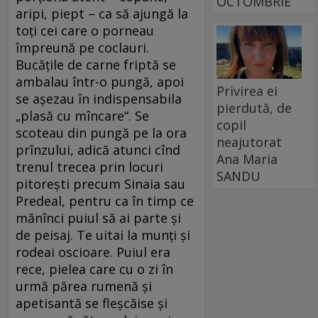
OCTOMBRIE
aripi, piept – ca să ajungă la
toți cei care o porneau
împreună pe coclauri.
Bucățile de carne friptă se
ambalau într-o pungă, apoi
Privirea ei
se așezau în indispensabila
pierdută, de
„plasă cu mîncare“. Se
copil
scoteau din pungă pe la ora
neajutorat
prînzului, adică atunci cînd
Ana Maria
trenul trecea prin locuri
SANDU
pitorești precum Sinaia sau
Predeal, pentru ca în timp ce
mănînci puiul să ai parte și
de peisaj. Te uitai la munți și
rodeai oscioare. Puiul era
rece, pielea care cu o zi în
urmă părea rumenă și
apetisantă se fleșcăise și