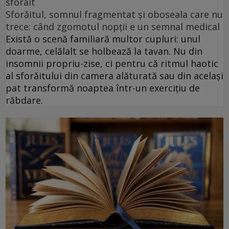
sforait
Sforăitul, somnul fragmentat și oboseala care nu
trece: când zgomotul nopții e un semnal medical
Există o scenă familiară multor cupluri: unul
doarme, celălalt se holbează la tavan. Nu din
insomnii propriu-zise, ci pentru că ritmul haotic
al sforăitului din camera alăturată sau din același
pat transformă noaptea într-un exercițiu de
răbdare.