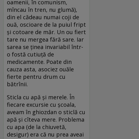
oamenii, în comunism,
mîncau în tren, nu glumă),
din el cădeau numai coji de
ouă, oscioare de la puiul fript
și cotoare de măr. Un ou fiert
tare nu mergea fără sare. Iar
sarea se ținea invariabil într-
o fostă cutiuță de
medicamente. Poate din
cauza asta, asociez ouăle
fierte pentru drum cu
bătrînii.
Sticla cu apă și merele. În
fiecare excursie cu școala,
aveam în ghiozdan o sticlă cu
apă și cîteva mere. Problema
cu apa (de la chiuvetă,
desigur) era că nu prea aveai