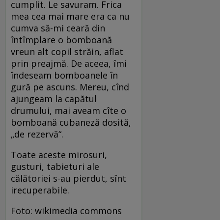
cumplit. Le savuram. Frica
mea cea mai mare era ca nu
cumva să-mi ceară din
întîmplare o bomboană
vreun alt copil străin, aflat
prin preajmă. De aceea, îmi
îndeseam bomboanele în
gură pe ascuns. Mereu, cînd
ajungeam la capătul
drumului, mai aveam cîte o
bomboană cubaneză dosită,
„de rezervă“.
Toate aceste mirosuri,
gusturi, tabieturi ale
călătoriei s-au pierdut, sînt
irecuperabile.
Foto: wikimedia commons