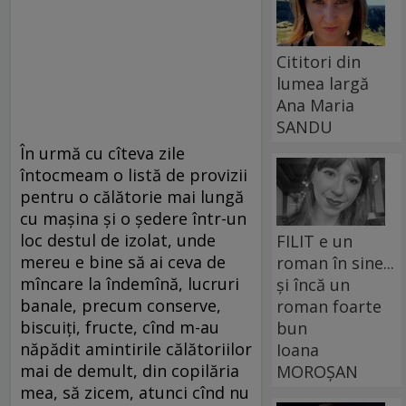
Cititori din
lumea largă
Ana Maria
SANDU
În urmă cu cîteva zile
întocmeam o listă de provizii
pentru o călătorie mai lungă
cu mașina și o ședere într-un
loc destul de izolat, unde
FILIT e un
mereu e bine să ai ceva de
roman în sine...
mîncare la îndemînă, lucruri
și încă un
banale, precum conserve,
roman foarte
biscuiți, fructe, cînd m-au
bun
năpădit amintirile călătoriilor
Ioana
mai de demult, din copilăria
MOROȘAN
mea, să zicem, atunci cînd nu