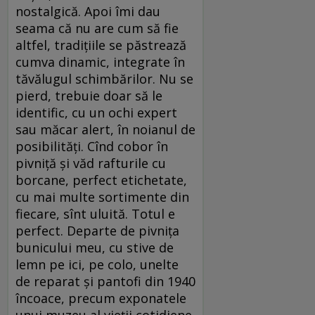
nostalgică. Apoi îmi dau
seama că nu are cum să fie
altfel, tradițiile se păstrează
cumva dinamic, integrate în
tăvălugul schimbărilor. Nu se
pierd, trebuie doar să le
identific, cu un ochi expert
sau măcar alert, în noianul de
posibilități. Cînd cobor în
pivniță și văd rafturile cu
borcane, perfect etichetate,
cu mai multe sortimente din
fiecare, sînt uluită. Totul e
perfect. Departe de pivnița
bunicului meu, cu stive de
lemn pe ici, pe colo, unelte
de reparat și pantofi din 1940
încoace, precum exponatele
unui muzeu al vieții cotidiene.