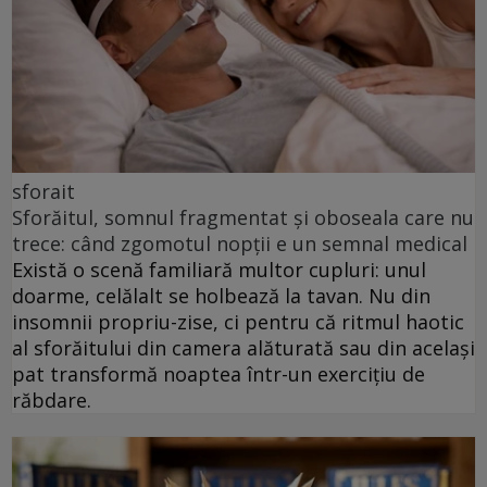
sforait
Sforăitul, somnul fragmentat și oboseala care nu
trece: când zgomotul nopții e un semnal medical
Există o scenă familiară multor cupluri: unul
doarme, celălalt se holbează la tavan. Nu din
insomnii propriu-zise, ci pentru că ritmul haotic
al sforăitului din camera alăturată sau din același
pat transformă noaptea într-un exercițiu de
răbdare.