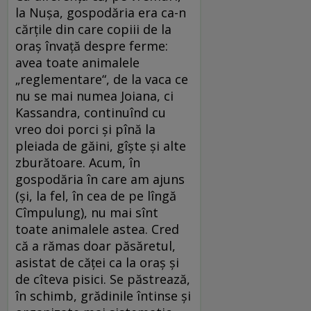
la Nușa, gospodăria era ca-n
cărțile din care copiii de la
oraș învață despre ferme:
avea toate animalele
„reglementare“, de la vaca ce
nu se mai numea Joiana, ci
Kassandra, continuînd cu
vreo doi porci și pînă la
pleiada de găini, gîște și alte
zburătoare. Acum, în
gospodăria în care am ajuns
(și, la fel, în cea de pe lîngă
Cîmpulung), nu mai sînt
toate animalele astea. Cred
că a rămas doar păsăretul,
asistat de căței ca la oraș și
de cîteva pisici. Se păstrează,
în schimb, grădinile întinse și