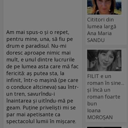
Cititori din
lumea largă
Am mai spus-o și o repet,
Ana Maria
pentru mine, una, să fiu pe
SANDU
drum e paradisul. Nu-mi
doresc aproape nimic mai
mult, e unul dintre lucrurile
de pe lumea asta care mă fac
fericită: aș putea sta, la
FILIT e un
infinit, într-o mașină (pe care
roman în sine...
o conduce altcineva) sau într-
și încă un
un tren, savurîndu-i
roman foarte
înaintarea și uitîndu-mă pe
bun
geam. Puține priveliști mi se
Ioana
par mai apetisante ca
MOROȘAN
spectacolul lumii în mișcare.