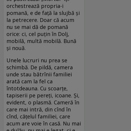
orchestrează propria-i
pomană, e de față la slujbă și
la petrecere. Doar că acum
nu se mai dă de pomană
orice: ci, cel puțin în Dolj,
mobilă, multă mobilă. Bună
și nouă.
Unele lucruri nu prea se
schimbă. De pildă, camera
unde stau bătrînii familiei
arată cam la fel ca
întotdeauna. Cu scoarțe,
tapiserii pe pereți, icoane. Și,
evident, o plasmă. Cameră în
care mai intră, din cînd în
cînd, cățelul familiei, care
acum are voie în casă. Nu mai
e dulău, nu mai e legat, ci e