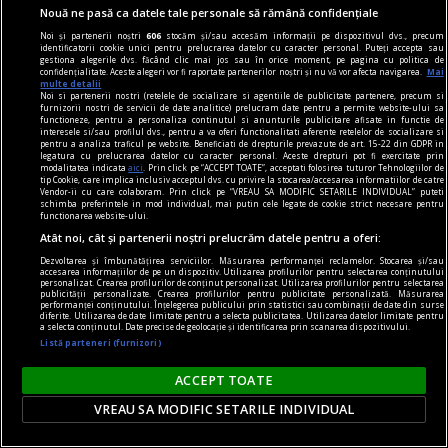
Nouă ne pasă ca datele tale personale să rămână confidențiale
Noi și partenerii noștri
606
stocăm și/sau accesăm informații pe dispozitivul dvs., precum
identificatorii cookie unici pentru prelucrarea datelor cu caracter personal. Puteți accepta sau
gestiona alegerile dvs. făcând clic mai jos sau în orice moment, pe pagina cu politica de
confidențialitate. Aceste alegeri vor fi raportate partenerilor noștri și nu vă vor afecta navigarea.
Mai
consum
multe detalii
Noi si partenerii nostri (retelele de socializare si agentiile de publicitate partenere, precum si
Cât din ce cumpărăm este necesar și cât este
furnizorii nostri de servicii de date analitice) prelucram date pentru a permite website-ului sa
functioneze, pentru a personaliza continutul si anunturile publicitare afisate in functie de
doar influența trendurilor
interesele si/sau profilul dvs., pentru a va oferi functionalitati aferente retelelor de socializare si
pentru a analiza traficul pe website. Beneficiati de drepturile prevazute de art. 15-22 din GDPR in
Trăim în era consumului. Nu doar de produse, ci
legatura cu prelucrarea datelor cu caracter personal. Aceste drepturi pot fi exercitate prin
modalitatea indicata
aici
. Prin click pe “ACCEPT TOATE”, acceptati folosirea tuturor Tehnologiilor de
și de informații, de social media, consumăm
tip Cookie, care implica inclusiv acceptul dvs. cu privire la stocarea/accesarea informatiilor de catre
Vendor-ii cu care colaboram. Prin click pe “VREAU SA MODIFIC SETARILE INDIVIDUAL” puteti
aproape orice. Oare care este linia dintre nevoile
schimba preferintele in mod individual, mai putin cele legate de cookie strict necesare pentru
functionarea website-ului.
noastre și influența exterioară care ne împinge
Atât noi, cât și partenerii noștri prelucrăm datele pentru a oferi:
(sau ne atrage?) spre această tendință
Dezvoltarea și îmbunătățirea serviciilor. Măsurarea performanței reclamelor. Stocarea și/sau
accesarea informațiilor de pe un dispozitiv. Utilizarea profilurilor pentru selectarea conținutului
generalizată de a absorbi totul?
personalizat. Crearea profilurilor de conținut personalizat. Utilizarea profilurilor pentru selectarea
publicității personalizate. Crearea profilurilor pentru publicitate personalizată. Măsurarea
performanței conținutului. Înțelegerea publicului prin statistici sau combinații de date din surse
diferite. Utilizarea de date limitate pentru a selecta publicitatea. Utilizarea datelor limitate pentru
a selecta conținutul. Date precise de geolocație și identificarea prin scanarea dispozitivului.
Listă parteneri (furnizori)
ACCEPT TOATE
VREAU SA MODIFIC SETARILE INDIVIDUAL