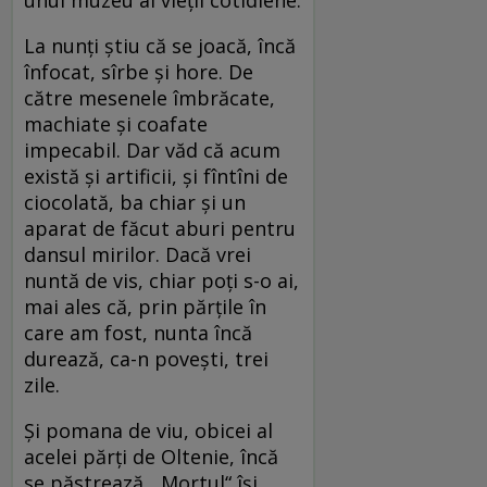
La nunți știu că se joacă, încă
înfocat, sîrbe și hore. De
către mesenele îmbrăcate,
machiate și coafate
impecabil. Dar văd că acum
există și artificii, și fîntîni de
ciocolată, ba chiar și un
aparat de făcut aburi pentru
dansul mirilor. Dacă vrei
nuntă de vis, chiar poți s-o ai,
mai ales că, prin părțile în
care am fost, nunta încă
durează, ca-n povești, trei
zile.
Și pomana de viu, obicei al
acelei părți de Oltenie, încă
se păstrează. „Mortul“ își