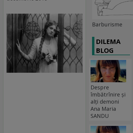
Barburisme
DILEMA
BLOG
Despre
îmbătrînire și
alți demoni
Ana Maria
SANDU