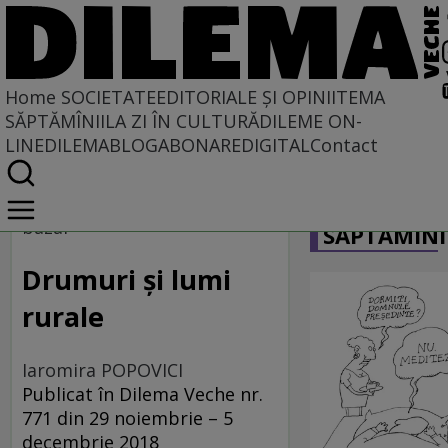
Home
SOCIETATE
EDITORIALE ȘI OPINII
TEMA
SĂPTĂMÎNII
LA ZI ÎN CULTURĂ
DILEME ON-
LINE
DILEMABLOG
ABONARE
DIGITAL
Contact
Home
CARICATU
Societate
bazar
SĂPTĂMÎNI
Drumuri și lumi
rurale
Iaromira POPOVICI
Publicat în Dilema Veche nr.
771 din 29 noiembrie – 5
decembrie 2018