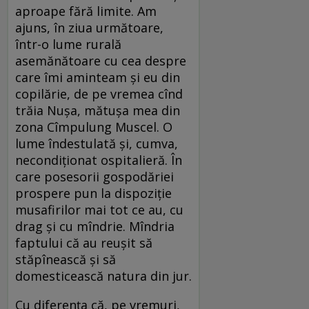
aproape fără limite. Am
ajuns, în ziua următoare,
într-o lume rurală
asemănătoare cu cea despre
care îmi aminteam și eu din
copilărie, de pe vremea cînd
trăia Nușa, mătușa mea din
zona Cîmpulung Muscel. O
lume îndestulată și, cumva,
necondiționat ospitalieră. În
care posesorii gospodăriei
prospere pun la dispoziție
musafirilor mai tot ce au, cu
drag și cu mîndrie. Mîndria
faptului că au reușit să
stăpînească și să
domesticească natura din jur.
Cu diferența că, pe vremuri,