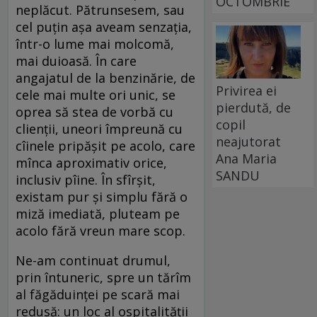
OCTOMBRIE
neplăcut. Pătrunsesem, sau
cel puțin așa aveam senzația,
într-o lume mai molcomă,
mai duioasă. În care
angajatul de la benzinărie, de
Privirea ei
cele mai multe ori unic, se
pierdută, de
oprea să stea de vorbă cu
copil
clienții, uneori împreună cu
neajutorat
cîinele pripășit pe acolo, care
Ana Maria
mînca aproximativ orice,
SANDU
inclusiv pîine. În sfîrșit,
existam pur și simplu fără o
miză imediată, pluteam pe
acolo fără vreun mare scop.
Ne-am continuat drumul,
prin întuneric, spre un tărîm
al făgăduinței pe scară mai
redusă: un loc al ospitalității