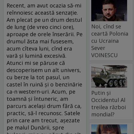
Recent, am avut ocazia să-mi
reînnoiesc această senzație.
Am plecat pe un drum destul
Noi, cînd se
de lung (de vreo cinci ore),
ceartă Polonia
aproape de orele înserării. Pe
cu Ucraina
drumul ăsta mai fusesem,
Sever
acum cîteva luni, cînd era
VOINESCU
vară și lumină excesivă.
Atunci mi se păruse că
descoperisem un alt univers,
cu berze la tot pasul, un
castel în ruină și o benzinărie
ca-n western-uri. Acum, pe
Putin și
toamnă și întuneric, am
Occidentul Al
parcurs același drum fără ca,
treilea război
practic, să-l recunosc. Satele
mondial?
prin care am trecut, așezate
pe malul Dunării, spre