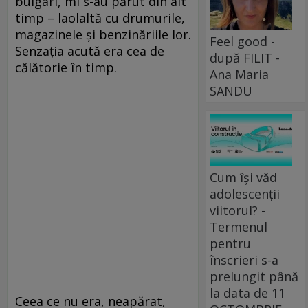
bulgari, mi s-au părut din alt
timp – laolaltă cu drumurile,
magazinele și benzinăriile lor.
Feel good -
Senzația acută era cea de
după FILIT -
călătorie în timp.
Ana Maria
SANDU
Cum își văd
adolescenții
viitorul? -
Termenul
pentru
înscrieri s-a
prelungit până
la data de 11
Ceea ce nu era, neapărat,