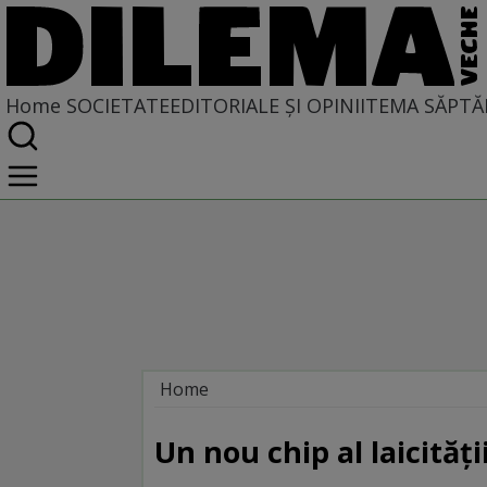
Home
SOCIETATE
EDITORIALE ȘI OPINII
TEMA SĂPTĂ
Home
Societate
DIN POLUL PLUS
Un nou chip al laicităţi