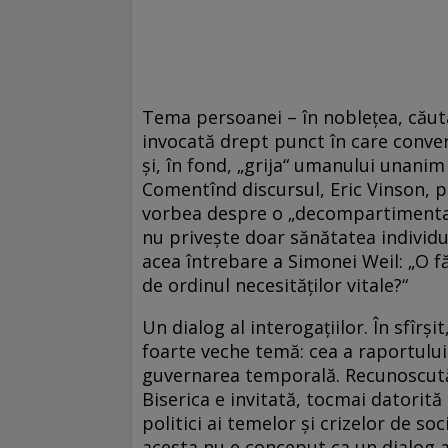
Tema persoanei – în nobleţea, căutar
invocată drept punct în care converg 
şi, în fond, „grija“ umanului unanim (
Comentînd discursul, Eric Vinson, po
vorbea despre o „decompartimentare
nu priveşte doar sănătatea individulu
acea întrebare a Simonei Weil: „O f
de ordinul necesităţilor vitale?“
Un dialog al interogaţiilor. În sfîrş
foarte veche temă: cea a raportului î
guvernarea temporală. Recunoscută
Biserica e invitată, tocmai datorită 
politici ai temelor şi crizelor de so
acesta nu e conceput ca un dialog al