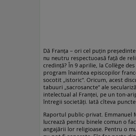
Dă Franţa – ori cel puţin preşedintel
nu neutru respectuoasă faţă de relig
credinţă? În 9 aprilie, la Collège 
program înaintea episcopilor francezi.
socotit „istoric“. Oricum, acest dis
tabuuri „sacrosancte“ ale secularizăr
intelectual al Franţei, pe un ton-a
întregii societăţi. Iată cîteva puncte
Raportul public-privat. Emmanuel M
lucrează pentru binele comun o fac 
angajării lor religioase. Pentru o m