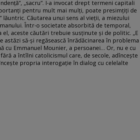
denţă“, „sacru“. I-a invocat drept termeni capitali
portanţi pentru mult mai mulţi, poate presimţiţi de
 lăuntric. Căutarea unui sens al vieţii, a miezului
manului. Într-o societate absorbită de temporal,
el, aceste căutări trebuie susţinute şi de politic. „E
e astăzi să-şi regăsească înrădăcinarea în problema
nă cu Emmanuel Mounier, a persoanei… Or, nu e cu
 fără a întîlni catolicismul care, de secole, adînceşte
înceşte propria interogaţie în dialog cu celelalte