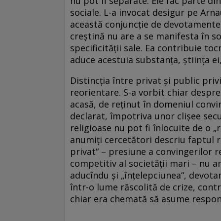
nu pot fi separate. Ele fac parte din
sociale. L-a invocat desigur pe Arna
această conjuncţie de devotamente p
creştină nu are a se manifesta în soc
specificităţii sale. Ea contribuie to
aduce acestuia substanţa, ştiinţa 
Distincţia între privat şi public priv
reorientare. S-a vorbit chiar despr
acasă, de reţinut în domeniul convi
declarat, împotriva unor clişee secu
religioase nu pot fi înlocuite de o „
anumiţi cercetători descriu faptul
privat“ – presiune a convingerilor r
competitiv al societăţii mari – nu ar
aducîndu şi „înţelepciunea“, devota
într-o lume răscolită de crize, contr
chiar era chemată să asume responsa