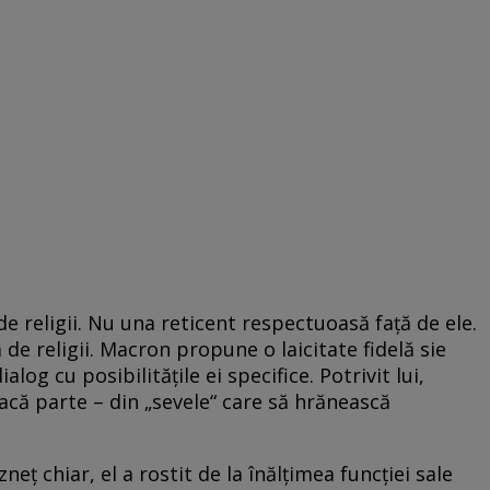
de religii. Nu una reticent respectuoasă faţă de ele.
ă de religii. Macron propune o laicitate fidelă sie
ialog cu posibilităţile ei specifice. Potrivit lui,
facă parte – din „sevele“ care să hrănească
eţ chiar, el a rostit de la înălţimea funcţiei sale