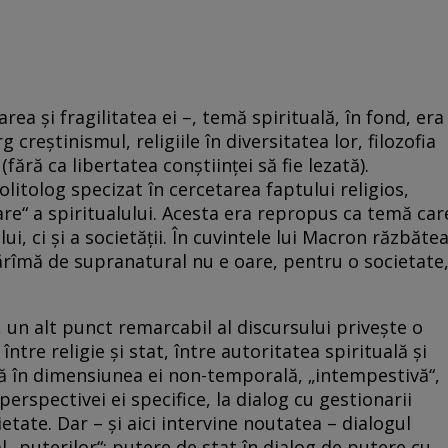
ea şi fragilitatea ei –, temă spirituală, în fond, era
creştinismul, religiile în diversitatea lor, filozofia
fără ca libertatea conştiinţei să fie lezată).
litolog specizat în cercetarea faptului religios,
“ a spiritualului. Acesta era repropus ca temă car
i, ci şi a societăţii. În cuvintele lui Macron răzbăte
ărîmă de supranatural nu e oare, pentru o societate
it, un alt punct remarcabil al discursului priveşte o
ntre religie şi stat, între autoritatea spirituală şi
 în dimensiunea ei non-temporală, „intempestivă“,
perspectivei ei specifice, la dialog cu gestionarii
cietate. Dar – şi aici intervine noutatea – dialogul
 „puterilor“: putere de stat în dialog de putere cu