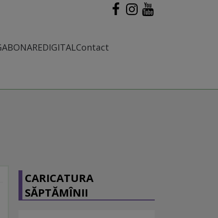
G
ABONARE
DIGITAL
Contact
CARICATURA
SĂPTĂMÎNII