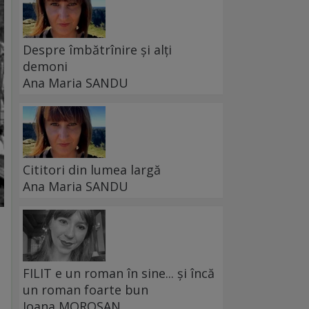
Despre îmbătrînire și alți
demoni
Ana Maria SANDU
Cititori din lumea largă
Ana Maria SANDU
FILIT e un roman în sine... și încă
un roman foarte bun
Ioana MOROȘAN