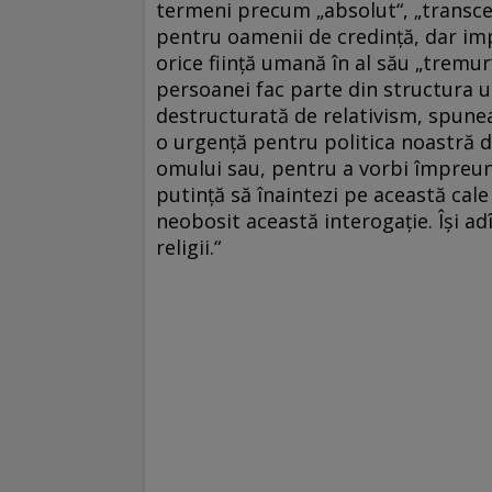
termeni precum „absolut“, „transcen
pentru oamenii de credinţă, dar im
orice fiinţă umană în al său „tremur“
persoanei fac parte din structura u
destructurată de relativism, spunea 
o urgenţă pentru politica noastră d
omului sau, pentru a vorbi împreu
putinţă să îna­intezi pe această cale
neobosit această interogaţie. Îşi ad
religii.“