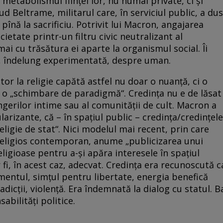
 metabolismul fiinţei lor, nu numai private, ci şi
ud Beltrame, militarul care, în serviciul public, a dus
înă la sacrificiu. Potrivit lui Macron, angajarea
ietate printr-un filtru civic neutralizant al
cmai cu trăsătura ei aparte la organismul social. Îi
ei, îndelung experimentată, despre uman.
itor la religie capătă astfel nu doar o nuanţă, ci o
e o „schimbare de paradigmă“. Credinţa nu e de lăsat
ngerilor intime sau al comunităţii de cult. Macron a
larizante, că – în spaţiul public – credinţa/credinţele
religie de stat“. Nici modelul mai recent, prin care
 religios contemporan, anume „publicizarea unui
eligioase pentru a-şi apăra interesele în spaţiul
 fi, în acest caz, adecvat. Credinţa era recunoscută c
mentul, simţul pentru libertate, energia benefică
adicţii, violenţă. Era îndemnată la dialog cu statul. B
bilităţi politice.