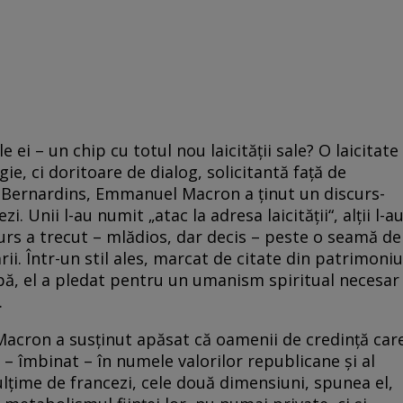
e ei – un chip cu totul nou laicităţii sale? O laicitate
ie, ci doritoare de dialog, solicitantă faţă de
des Bernardins, Emmanuel Macron a ţinut un discurs-
 Unii l-au numit „atac la adresa laicităţii“, alţii l-a
curs a trecut – mlădios, dar decis – peste o seamă de
ii. Într-un stil ales, marcat de citate din patrimoniu
ripă, el a pledat pentru un umanism spiritual necesar
.
acron a susţinut apăsat că oamenii de credinţă car
– îmbinat – în numele valorilor republicane şi al
ulţime de francezi, cele două dimensiuni, spunea el,