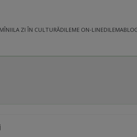
MÎNII
LA ZI ÎN CULTURĂ
DILEME ON-LINE
DILEMABLO
i