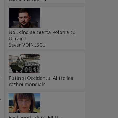
Noi, cînd se ceartă Polonia cu
Ucraina
Sever VOINESCU
u
l
Putin și Occidentul Al treilea
război mondial?
e
Feel good - după FILIT -