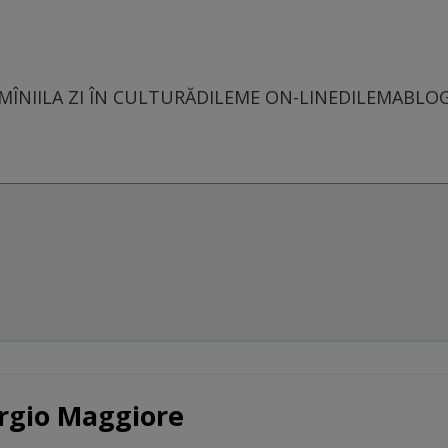
MÎNII
LA ZI ÎN CULTURĂ
DILEME ON-LINE
DILEMABLO
orgio Maggiore