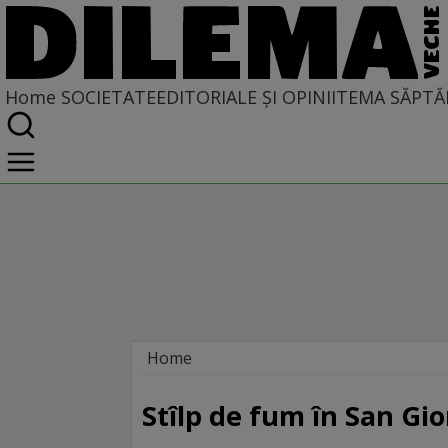
Home
SOCIETATE
EDITORIALE ȘI OPINII
TEMA SĂPTĂ
Home
Societate
DIN POLUL PLUS
Stîlp de fum în San Gi