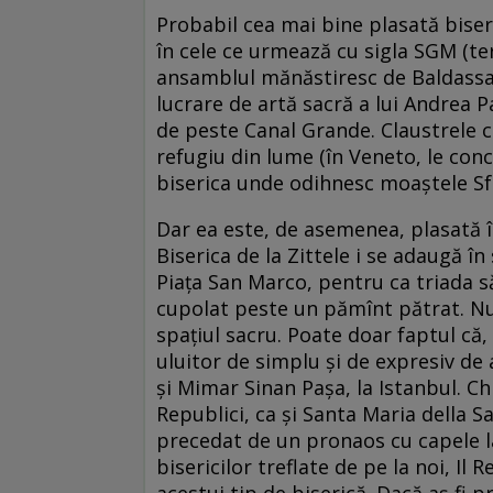
Probabil cea mai bine plasată bise
în cele ce urmează cu sigla SGM (t
ansamblul mănăstiresc de Baldassa
lucrare de artă sacră a lui Andrea P
de peste Canal Grande. Claustrele ca
refugiu din lume (în Veneto, le conc
biserica unde odihnesc moaştele S
Dar ea este, de asemenea, plasată în
Biserica de la Zittele i se adaugă î
Piaţa San Marco, pentru ca triada să
cupolat peste un pămînt pătrat. Nu 
spaţiul sacru. Poate doar faptul că,
uluitor de simplu şi de expresiv de
şi Mimar Sinan Paşa, la Istanbul. C
Republici, ca şi Santa Maria della Sa
precedat de un pronaos cu capele la
bisericilor treflate de pe la noi, Il
acestui tip de biserică. Dacă aş fi p