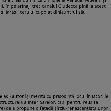
i, în pelerinaj, trec canalul Giudecca pînă la acest
 şi iarăşi, cerului cupolat dinlăuntrul său.
laşi) autor îşi merită cu prisosinţă locul în istoriile
tructurală a interioarelor, ci şi pentru reuşita
ore) de a propune o faţadă tîrziu-renascentistă unor