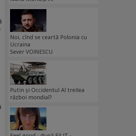
ă
a
Noi, cînd se ceartă Polonia cu
Ucraina
Sever VOINESCU
Putin și Occidentul Al treilea
război mondial?
i
t
Feel good - după FILIT -