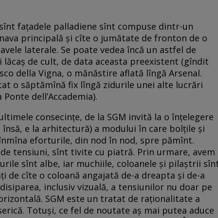
 sînt faţadele palladiene sînt compuse dintr-un
nava principală şi cîte o jumătate de fronton de o
avele laterale. Se poate vedea încă un astfel de
i lăcaş de cult, de data aceasta preexistent (gîndit
co della Vigna, o mănăstire aflată lîngă Arsenal.
t o săptămînă fix lîngă zidurile unei alte lucrări
la Ponte dell’Accademia).
 ultimele consecinţe, de la SGM invită la o înţelegere
nsă, e la arhitectură) a modului în care bolţile şi
înmîna eforturile, din nod în nod, spre pămînt.
de tensiuni, sînt tivite cu piatră. Prin urmare, avem
le sînt albe, iar muchiile, coloanele şi pilaştrii sîn
ancaţi de cîte o coloană angajată de-a dreapta şi de-a
a disiparea, inclusiv vizuală, a tensiunilor nu doar pe
e orizontală. SGM este un tratat de raţionalitate a
erică. Totuşi, ce fel de noutate aş mai putea aduce