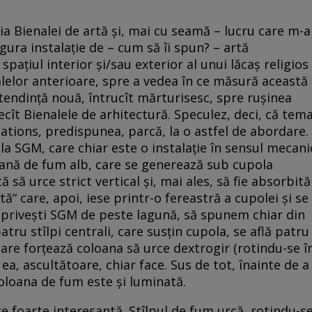
ia Bienalei de artă şi, mai cu seamă – lucru care m-a
gura instalaţie de – cum să îi spun? – artă
aţiul interior şi/sau exterior al unui lăcaş religios
alelor anterioare, spre a vedea în ce măsură această
 tendinţă nouă, întrucît mărturisesc, spre ruşinea
cît Bienalele de arhitectură. Speculez, deci, că tem
Nations, predispunea, parcă, la o astfel de abordare.
 la SGM, care chiar este o instalaţie în sensul mecani
oană de fum alb, care se generează sub cupola
ă să urce strict vertical şi, mai ales, să fie absorbită
ă“ care, apoi, iese printr-o fereastră a cupolei şi se
d priveşti SGM de peste lagună, să spunem chiar din
patru stîlpi centrali, care susţin cupola, se află patru
 care forţează coloana să urce dextrogir (rotindu-se î
ea, ascultătoare, chiar face. Sus de tot, înainte de a
 coloana de fum este şi luminată.
te foarte interesantă. Stîlpul de fum urcă, rotindu-s