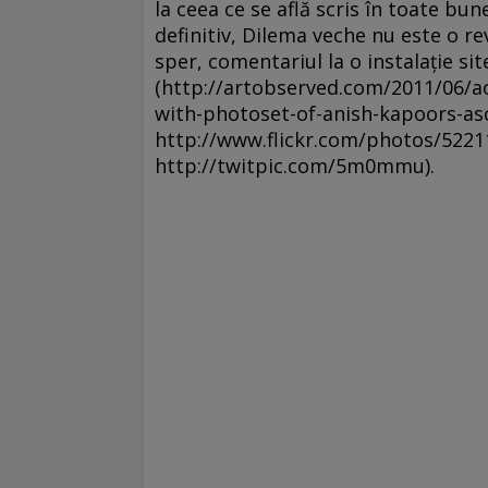
la ceea ce se află scris în toate bun
definitiv, Dilema veche nu este o re
sper, comentariul la o instalaţie sit
(http://artobserved.com/2011/06/ao
with-photoset-of-anish-kapoors-asc
http://www.flickr.com/photos/522
http://twitpic.com/5m0mmu).