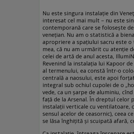
Nu este singura instalaţie din Veneţ
interesat cel mai mult – nu este sin
contemporană care se foloseşte de sp
veneţian. Nu am o statistică a bien
apropriere a spaţiului sacru este o
mea, că nu am urmărit cu atenţie de
celei de artă de anul acesta, Illumi
Revenind la instalaţia lui Kapoor de
al termenului, ea constă într-o col
centrală a naosului, este apoi forţat
integral sub ochiul cupolei de o „hot
vede, ca un şarpe de aluminiu, cîn
faţă de la Arsenal. În dreptul celor 
instalaţii verticale cu ventilatoare,
sensul acelor de ceasornic), ceea ce 
se lăsa înghiţită şi scuipată afară,
Ca instalaţie, întreaga înscenare es