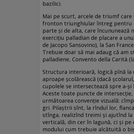
bazilici.
Mai pe scurt, arcele de triumf care
fronton triunghiular întreg pentru 
parte şi de alta, care încununează n
exerciţiu palladian de placare a unu
de Jacopo Sansovino), la San Frances
Trebuie doar să mai adaug că am sta
palladiene, Convento della Carità (
Structura interioară, logică pînă la
aproape şcolărească (dacă şcolarul, î
cupolele se intersectează spre a-şi 
Aceste toate puncte de intersecţie, 
următoarea convenţie vizuală: cîmpuri
gri. Pilaştrii sînt, la rîndul lor, fl
stînga, realizînd treimi şi ajutînd l
verticală, din cer în lagună, ci şi p
modului cum trebuie alcătuită o bis