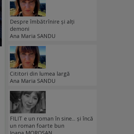
Despre îmbătrînire și alți
demoni
Ana Maria SANDU
Cititori din lumea largă
Ana Maria SANDU
FILIT e un roman în sine... și încă
un roman foarte bun
Ioana MOROȘAN