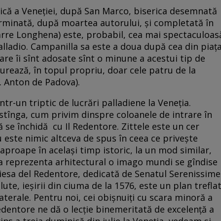
rică a Veneţiei, după San Marco, biserica desemnată
erminată, după moartea autorului, şi completată în
rre Longhena) este, probabil, cea mai spectaculoas
alladio. Campanilla sa este a doua după cea din piaţ
re îi sînt adosate sînt o minune a acestui tip de
urează, în topul propriu, doar cele patru de la
f. Anton de Padova).
tr-un triptic de lucrări palladiene la Veneţia.
n stînga, cum privim dinspre coloanele de intrare în
 se închidă cu Il Redentore. Zittele este un cer
este nimic altceva de spus în ceea ce priveşte
 aproape în acelaşi timp istoric, la un mod similar,
 a reprezenta arhitectural o imago mundi se gîndise
hiesa del Redentore, dedicată de Senatul Serenissime
lute, ieşirii din ciuma de la 1576, este un plan trefla
terale. Pentru noi, cei obişnuiţi cu scara minoră a
 Redentore ne dă o lecţie binemeritată de excelenţă a
rins a treia duminică din iulie la Veneţia, vedeam şi