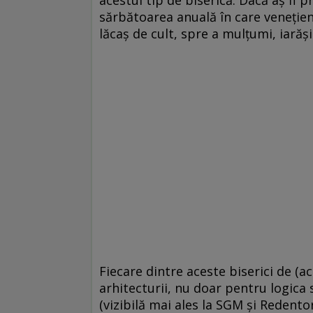
sărbătoarea anuală în care veneţieni
lăcaş de cult, spre a mulţumi, iarăşi
Fiecare dintre aceste biserici de (ace
arhitecturii, nu doar pentru logica s
(vizibilă mai ales la SGM şi Redent