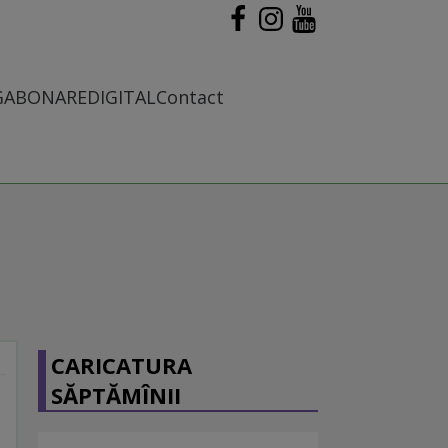
G
ABONARE
DIGITAL
Contact
CARICATURA
SĂPTĂMÎNII