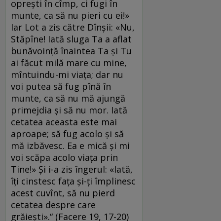
opreşti în cîmp, ci fugi în
munte, ca să nu pieri cu ei!»
Iar Lot a zis către Dînşii: «Nu,
Stăpîne! Iată sluga Ta a aflat
bunăvoinţă înaintea Ta şi Tu
ai făcut milă mare cu mine,
mîntuindu-mi viaţa; dar nu
voi putea să fug pînă în
munte, ca să nu mă ajungă
primejdia şi să nu mor. Iată
cetatea aceasta este mai
aproape; să fug acolo şi să
mă izbăvesc. Ea e mică şi mi
voi scăpa acolo viaţa prin
Tine!» Şi i-a zis îngerul: «Iată,
îţi cinstesc faţa şi-ţi împlinesc
acest cuvînt, să nu pierd
cetatea despre care
grăieşti».“ (Facere 19, 17-20)