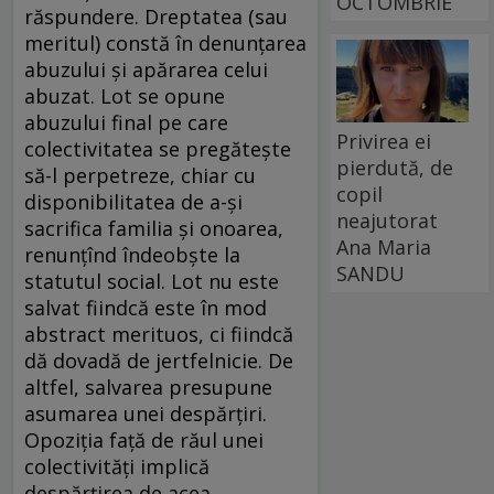
OCTOMBRIE
răspundere. Dreptatea (sau
meritul) constă în denunțarea
abuzului și apărarea celui
abuzat. Lot se opune
abuzului final pe care
Privirea ei
colectivitatea se pregătește
pierdută, de
să-l perpetreze, chiar cu
copil
disponibilitatea de a-și
neajutorat
sacrifica familia și onoarea,
Ana Maria
renunțînd îndeobște la
SANDU
statutul social. Lot nu este
salvat fiindcă este în mod
abstract merituos, ci fiindcă
dă dovadă de jertfelnicie. De
altfel, salvarea presupune
asumarea unei despărțiri.
Opoziția față de răul unei
colectivități implică
despărțirea de acea