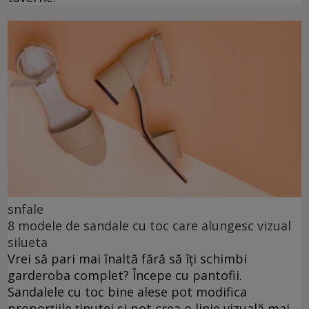
snfale
8 modele de sandale cu toc care alungesc vizual
silueta
Vrei să pari mai înaltă fără să îți schimbi
garderoba complet? Începe cu pantofii.
Sandalele cu toc bine alese pot modifica
proporțiile ținutei și pot crea o linie vizuală mai