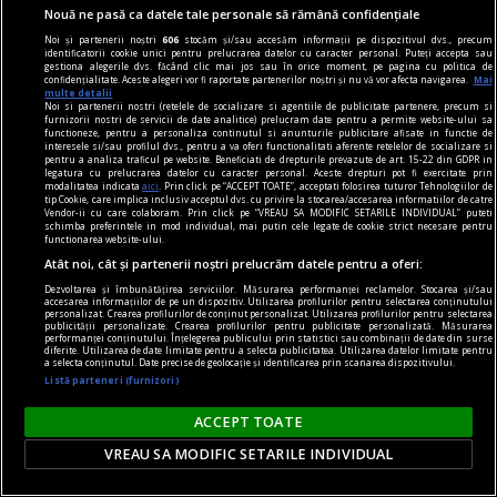
Nouă ne pasă ca datele tale personale să rămână confidențiale
Noi și partenerii noștri
606
stocăm și/sau accesăm informații pe dispozitivul dvs., precum
identificatorii cookie unici pentru prelucrarea datelor cu caracter personal. Puteți accepta sau
gestiona alegerile dvs. făcând clic mai jos sau în orice moment, pe pagina cu politica de
confidențialitate. Aceste alegeri vor fi raportate partenerilor noștri și nu vă vor afecta navigarea.
Mai
multe detalii
Noi si partenerii nostri (retelele de socializare si agentiile de publicitate partenere, precum si
furnizorii nostri de servicii de date analitice) prelucram date pentru a permite website-ului sa
functioneze, pentru a personaliza continutul si anunturile publicitare afisate in functie de
interesele si/sau profilul dvs., pentru a va oferi functionalitati aferente retelelor de socializare si
sandale
pentru a analiza traficul pe website. Beneficiati de drepturile prevazute de art. 15-22 din GDPR in
legatura cu prelucrarea datelor cu caracter personal. Aceste drepturi pot fi exercitate prin
Cum să îți alegi sandalele pentru ținutele din
modalitatea indicata
aici
. Prin click pe “ACCEPT TOATE”, acceptati folosirea tuturor Tehnologiilor de
tip Cookie, care implica inclusiv acceptul dvs. cu privire la stocarea/accesarea informatiilor de catre
această vară? 7 recomandări
Vendor-ii cu care colaboram. Prin click pe “VREAU SA MODIFIC SETARILE INDIVIDUAL” puteti
schimba preferintele in mod individual, mai putin cele legate de cookie strict necesare pentru
Vara îți schimbă ritmul și garderoba. Rochiile
functionarea website-ului.
devin mai lejere, pantalonii mai subțiri, iar
Atât noi, cât și partenerii noștri prelucrăm datele pentru a oferi:
încălțămintea trebuie să țină pasul cu
Dezvoltarea și îmbunătățirea serviciilor. Măsurarea performanței reclamelor. Stocarea și/sau
accesarea informațiilor de pe un dispozitiv. Utilizarea profilurilor pentru selectarea conținutului
temperaturile ridicate și cu planurile tale
personalizat. Crearea profilurilor de conținut personalizat. Utilizarea profilurilor pentru selectarea
publicității personalizate. Crearea profilurilor pentru publicitate personalizată. Măsurarea
spontane. O pereche bine aleasă de sandale îți
performanței conținutului. Înțelegerea publicului prin statistici sau combinații de date din surse
diferite. Utilizarea de date limitate pentru a selecta publicitatea. Utilizarea datelor limitate pentru
susține ținuta, dar și confortul zilnic – fie că
a selecta conținutul. Date precise de geolocație și identificarea prin scanarea dispozitivului.
Listă parteneri (furnizori)
mergi la birou...
ACCEPT TOATE
VREAU SA MODIFIC SETARILE INDIVIDUAL