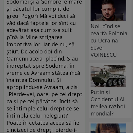
Sodomei şi a Gomorei e mare
şi păcatul lor cumplit de
greu. Pogorî Mă voi deci să
văd dacă faptele lor sînt cu
Noi, cînd se
adevărat aşa cum s-a suit
ceartă Polonia
pînă la Mine strigarea
cu Ucraina
împotriva lor, iar de nu, să
Sever
ştiu“. De acolo doi din
VOINESCU
Oamenii aceia, plecînd, S-au
îndreptat spre Sodoma, în
vreme ce Avraam stătea încă
înaintea Domnului. Şi
apropiindu-se Avraam, a zis:
Putin și
„Pierde-vei, oare, pe cel drept
Occidentul Al
ca şi pe cel păcătos, încît să
treilea război
se întîmple celui drept ce se
mondial?
întîmplă celui nelegiuit?
Poate în cetatea aceea să fie
cincizeci de drepţi: pierde-i-