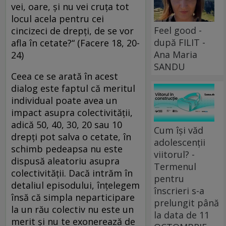
vei, oare, şi nu vei cruţa tot
locul acela pentru cei
Feel good -
cincizeci de drepţi, de se vor
după FILIT -
afla în cetate?“ (Facere 18, 20-
Ana Maria
24)
SANDU
Ceea ce se arată în acest
dialog este faptul că meritul
individual poate avea un
impact asupra colectivității,
adică 50, 40, 30, 20 sau 10
Cum își văd
drepți pot salva o cetate, în
adolescenții
schimb pedeapsa nu este
viitorul? -
dispusă aleatoriu asupra
Termenul
colectivității. Dacă intrăm în
pentru
detaliul episodului, înțelegem
înscrieri s-a
însă că simpla neparticipare
prelungit până
la un rău colectiv nu este un
la data de 11
merit și nu te exonerează de