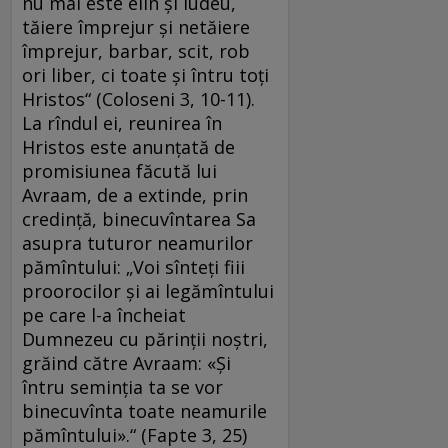
nu mai este elin şi iudeu,
tăiere împrejur şi netăiere
împrejur, barbar, scit, rob
ori liber, ci toate şi întru toţi
Hristos“ (Coloseni 3, 10-11).
La rîndul ei, reunirea în
Hristos este anunțată de
promisiunea făcută lui
Avraam, de a extinde, prin
credință, binecuvîntarea Sa
asupra tuturor neamurilor
pămîntului: „Voi sînteţi fiii
proorocilor şi ai legămîntului
pe care l-a încheiat
Dumnezeu cu părinţii noştri,
grăind către Avraam: «Şi
întru seminţia ta se vor
binecuvînta toate neamurile
pămîntului».“ (Fapte 3, 25)