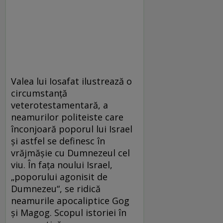
Valea lui Iosafat ilustrează o
circumstanță
veterotestamentară, a
neamurilor politeiste care
înconjoară poporul lui Israel
și astfel se definesc în
vrăjmășie cu Dumnezeul cel
viu. În fața noului Israel,
„poporului agonisit de
Dumnezeu“, se ridică
neamurile apocaliptice Gog
și Magog. Scopul istoriei în