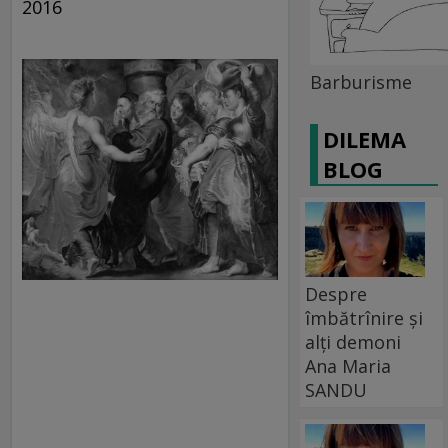
2016
Barburisme
DILEMA
BLOG
Despre
îmbătrînire și
alți demoni
Ana Maria
SANDU