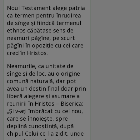
Noul Testament alege patria
ca termen pentru înrudirea
de sînge și fiindcă termenul
ethnos căpătase sens de
neamuri păgîne, pe scurt
păgîni în opoziție cu cei care
cred în Hristos.
Neamurile, ca unitate de
sînge și de loc, au o origine
comună naturală, dar pot
avea un destin final doar prin
liberă alegere și asumare a
reunirii în Hristos – Biserica:
„Şi v-aţi îmbrăcat cu cel nou,
care se înnoieşte, spre
deplină cunoştinţă, după
chipul Celui ce l-a zidit, unde