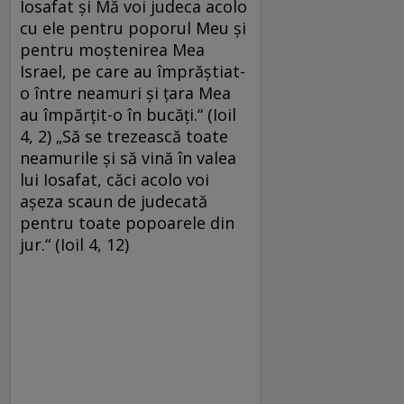
Iosafat şi Mă voi judeca acolo
cu ele pentru poporul Meu şi
pentru moştenirea Mea
Israel, pe care au împrăştiat-
o între neamuri şi ţara Mea
au împărţit-o în bucăţi.“ (Ioil
4, 2) „Să se trezească toate
neamurile şi să vină în valea
lui Iosafat, căci acolo voi
aşeza scaun de judecată
pentru toate popoarele din
jur.“ (Ioil 4, 12)