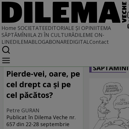
Home
SOCIETATE
EDITORIALE ȘI OPINII
TEMA
SĂPTĂMÎNII
LA ZI ÎN CULTURĂ
DILEME ON-
LINE
DILEMABLOG
ABONARE
DIGITAL
Contact
Home
CARICATU
Societate
SĂPTĂMÎNI
DIN POLUL PLUS
Pierde-vei, oare, pe
cel drept ca şi pe
cel păcătos?
Petre GURAN
Publicat în Dilema Veche nr.
657 din 22-28 septembrie