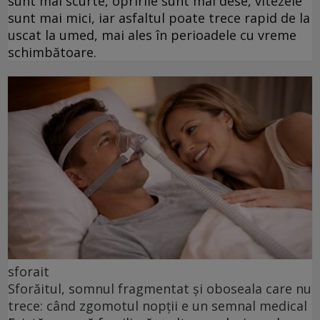
sunt mai scurte, opririle sunt mai dese, vitezele
sunt mai mici, iar asfaltul poate trece rapid de la
uscat la umed, mai ales în perioadele cu vreme
schimbătoare.
sforait
Sforăitul, somnul fragmentat și oboseala care nu
trece: când zgomotul nopții e un semnal medical