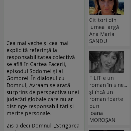
Cititori din
lumea largă
Ana Maria
SANDU
Cea mai veche și cea mai
explicită referință la
responsabilitatea colectivă
se află în Cartea Facerii,
episodul Sodomei și al
FILIT e un
Gomorei. În dialogul cu
roman în sine...
Domnul, Avraam se arată
și încă un
surprins de perspectiva unei
roman foarte
judecăți globale care nu ar
bun
distinge responsabilități și
Ioana
merite personale.
MOROȘAN
Zis-a deci Domnul: „Strigarea