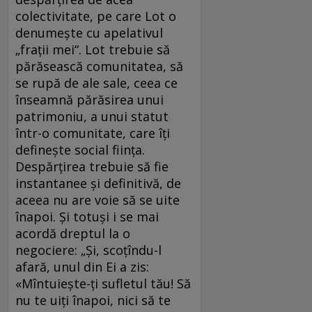
colectivitate, pe care Lot o
denumește cu apelativul
„frații mei“. Lot trebuie să
părăsească comunitatea, să
se rupă de ale sale, ceea ce
înseamnă părăsirea unui
patrimoniu, a unui statut
într-o comunitate, care îți
definește social ființa.
Despărțirea trebuie să fie
instantanee și definitivă, de
aceea nu are voie să se uite
înapoi. Și totuși i se mai
acordă dreptul la o
negociere: „Şi, scoţîndu-l
afară, unul din Ei a zis:
«Mîntuieşte-ţi sufletul tău! Să
nu te uiţi înapoi, nici să te