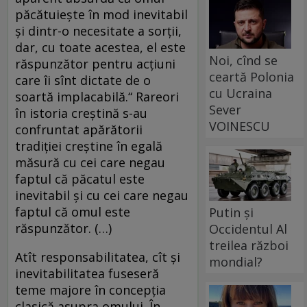
păcătuieşte în mod inevitabil
şi dintr-o necesitate a sorţii,
dar, cu toate acestea, el este
Noi, cînd se
răspunzător pentru acţiuni
ceartă Polonia
care îi sînt dictate de o
cu Ucraina
soartă implacabilă.“ Rareori
Sever
în istoria creştină s-au
VOINESCU
confruntat apărătorii
tradiţiei creştine în egală
măsură cu cei care negau
faptul că păcatul este
inevitabil şi cu cei care negau
faptul că omul este
Putin și
răspunzător. (…)
Occidentul Al
treilea război
Atît responsabilitatea, cît şi
mondial?
inevitabilitatea fuseseră
teme majore în concepţia
clasică asupra omului. În