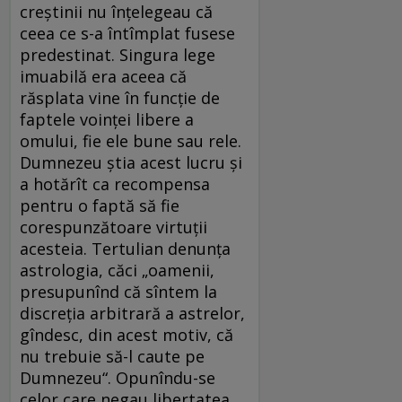
creştinii nu înţelegeau că
ceea ce s-a întîmplat fusese
predestinat. Singura lege
imuabilă era aceea că
răsplata vine în funcţie de
faptele voinţei libere a
omului, fie ele bune sau rele.
Dumnezeu ştia acest lucru şi
a hotărît ca recompensa
pentru o faptă să fie
corespunzătoare virtuţii
acesteia. Tertulian denunţa
astrologia, căci „oamenii,
presupunînd că sîntem la
discreţia arbitrară a astrelor,
gîndesc, din acest motiv, că
nu trebuie să-l caute pe
Dumnezeu“. Opunîndu-se
celor care negau libertatea