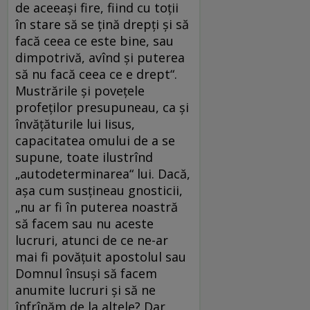
de aceeaşi fire, fiind cu toţii
în stare să se ţină drepţi şi să
facă ceea ce este bine, sau
dimpotrivă, avînd şi puterea
să nu facă ceea ce e drept“.
Mustrările şi poveţele
profeţilor presupuneau, ca şi
învăţăturile lui Iisus,
capacitatea omului de a se
supune, toate ilustrînd
„autodeterminarea“ lui. Dacă,
aşa cum susţineau gnosticii,
„nu ar fi în puterea noastră
să facem sau nu aceste
lucruri, atunci de ce ne-ar
mai fi povăţuit apostolul sau
Domnul însuşi să facem
anumite lucruri şi să ne
înfrînăm de la altele? Dar