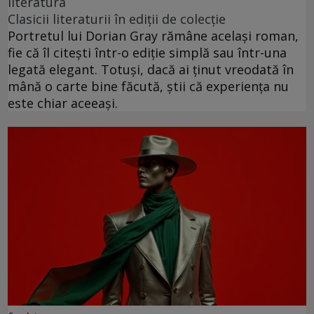
literatura
Clasicii literaturii în ediții de colecție
Portretul lui Dorian Gray rămâne același roman,
fie că îl citești într-o ediție simplă sau într-una
legată elegant. Totuși, dacă ai ținut vreodată în
mână o carte bine făcută, știi că experiența nu
este chiar aceeași.