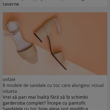
taverne.
snfale
8 modele de sandale cu toc care alungesc vizual
silueta
Vrei să pari mai înaltă fără să îți schimbi
garderoba complet? Începe cu pantofii.
Sandalele cu toc bine alese pot modifica