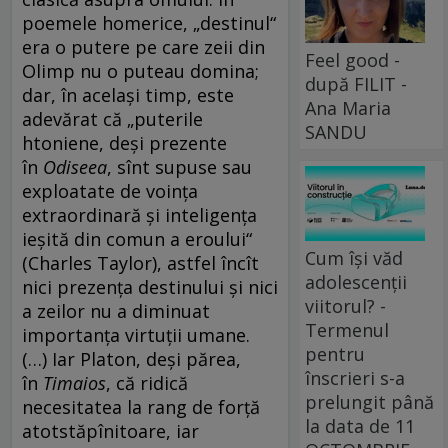
poemele homerice, „destinul“
era o putere pe care zeii din
Feel good -
Olimp nu o puteau domina;
după FILIT -
dar, în acelaşi timp, este
Ana Maria
adevărat că „puterile
SANDU
htoniene, deşi prezente
în
Odiseea
, sînt supuse sau
exploatate de voinţa
extraordinară şi inteligenţa
ieşită din comun a eroului“
Cum își văd
(Charles Taylor), astfel încît
adolescenții
nici prezenţa destinului şi nici
viitorul? -
a zeilor nu a diminuat
Termenul
importanţa virtuţii umane.
pentru
(…) Iar Platon, deşi părea,
înscrieri s-a
în
Timaios
, că ridică
prelungit până
necesitatea la rang de forţă
la data de 11
atotstăpînitoare, iar