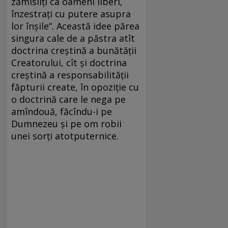
zămisliţi ca oameni liberi,
înzestraţi cu putere asupra
lor înşile“. Această idee părea
singura cale de a păstra atît
doctrina creştină a bunătăţii
Creatorului, cît şi doctrina
creştină a responsabilităţii
făpturii create, în opoziţie cu
o doctrină care le nega pe
amîndouă, făcîndu-i pe
Dumnezeu şi pe om robii
unei sorţi atotputernice.