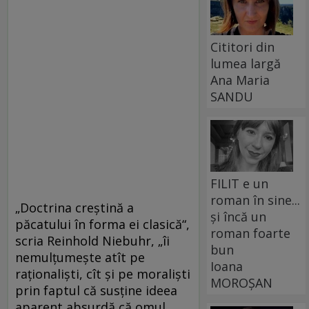
Cititori din
lumea largă
Ana Maria
SANDU
FILIT e un
roman în sine...
„Doctrina creştină a
și încă un
păcatului în forma ei clasică“,
roman foarte
scria Reinhold Niebuhr, „îi
bun
nemulţumeşte atît pe
Ioana
raţionalişti, cît şi pe moralişti
MOROȘAN
prin faptul că susţine ideea
aparent absurdă că omul