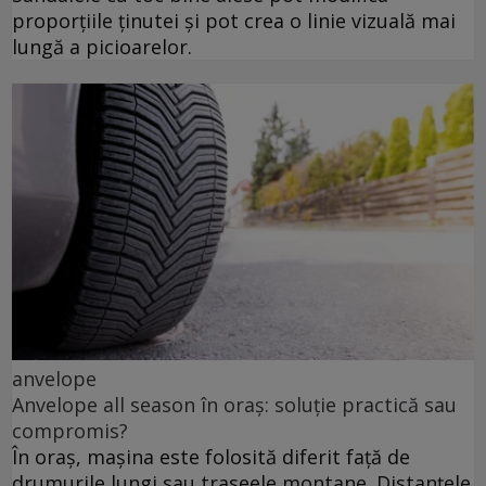
proporțiile ținutei și pot crea o linie vizuală mai
lungă a picioarelor.
anvelope
Anvelope all season în oraș: soluție practică sau
compromis?
În oraș, mașina este folosită diferit față de
drumurile lungi sau traseele montane. Distanțele