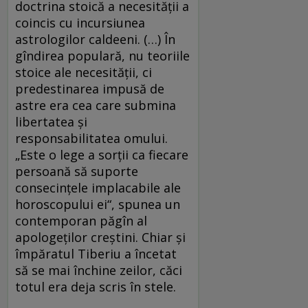
doctrina stoică a necesităţii a
coincis cu incursiunea
astrologilor caldeeni. (…) În
gîndirea populară, nu teoriile
stoice ale necesităţii, ci
predestinarea impusă de
astre era cea care submina
libertatea şi
responsabilitatea omului.
„Este o lege a sorţii ca fiecare
persoană să suporte
consecinţele implacabile ale
horoscopului ei“, spunea un
contemporan păgîn al
apologeţilor creştini. Chiar şi
împăratul Tiberiu a încetat
să se mai închine zeilor, căci
totul era deja scris în stele.