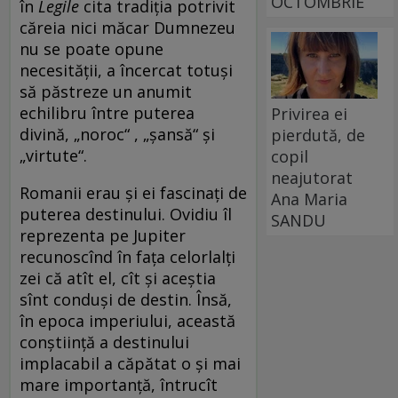
OCTOMBRIE
în
Legile
cita tradiţia potrivit
căreia nici măcar Dumnezeu
nu se poate opune
necesităţii, a încercat totuşi
să păstreze un anumit
echilibru între puterea
Privirea ei
divină, „noroc“ , „şansă“ şi
pierdută, de
„virtute“.
copil
neajutorat
Romanii erau şi ei fascinaţi de
Ana Maria
puterea destinului. Ovidiu îl
SANDU
reprezenta pe Jupiter
recunoscînd în faţa celorlalţi
zei că atît el, cît şi aceştia
sînt conduşi de destin. Însă,
în epoca imperiului, această
conştiinţă a destinului
implacabil a căpătat o şi mai
mare importanţă, întrucît