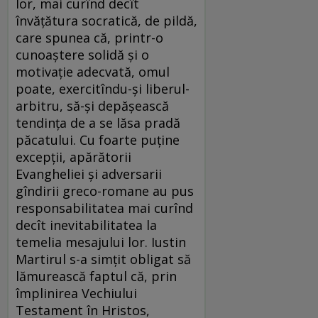
lor, mai curînd decît
învăţătura socratică, de pildă,
care spunea că, printr-o
cunoaştere solidă şi o
motivaţie adecvată, omul
poate, exercitîndu-şi liberul-
arbitru, să-şi depăşească
tendinţa de a se lăsa pradă
păcatului. Cu foarte puţine
excepţii, apărătorii
Evangheliei şi adversarii
gîndirii greco-romane au pus
responsabilitatea mai curînd
decît inevitabilitatea la
temelia mesajului lor. Iustin
Martirul s-a simţit obligat să
lămurească faptul că, prin
împlinirea Vechiului
Testament în Hristos,