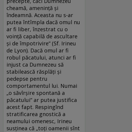
precepte, căci Dumnezeu
cheamă, ameninţă şi
îndeamnă. Aceasta nu s-ar
putea întîmpla dacă omul nu
ar fi liber, înzestrat cu o
voinţă capabilă de ascultare
şi de împotrivire“ (Sf. Irineu
de Lyon). Dacă omul ar fi
robul păcatului, atunci ar fi
injust ca Dumnezeu să
stabilească răsplăţi şi
pedepse pentru
comportamentul lui. Numai
„o săvîrşire spontană a
păcatului“ ar putea justifica
acest fapt. Respingînd
stratificarea gnostică a
neamului omenesc, Irineu
susţinea că „toţi oamenii sînt