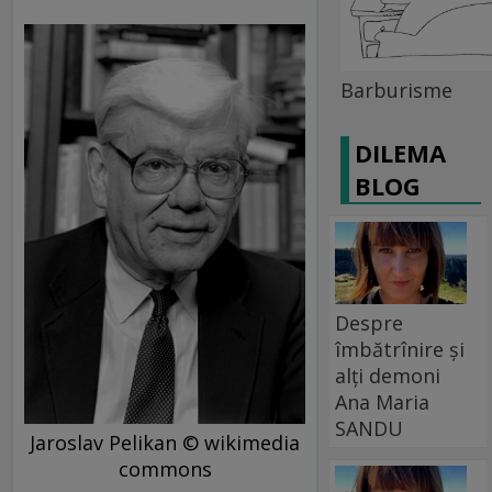
Barburisme
DILEMA
BLOG
Despre
îmbătrînire și
alți demoni
Ana Maria
SANDU
Jaroslav Pelikan © wikimedia
commons