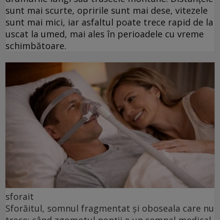
sunt mai scurte, opririle sunt mai dese, vitezele
sunt mai mici, iar asfaltul poate trece rapid de la
uscat la umed, mai ales în perioadele cu vreme
schimbătoare.
sforait
Sforăitul, somnul fragmentat și oboseala care nu
trece: când zgomotul nopții e un semnal medical