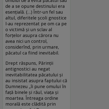
omului de a evita păcatul sau
de a se opune destinului era
esenţială. (…) Într-un fel sau
altul, diferitele şcoli gnostice
l-au reprezentat pe om ca pe
o victimă şi un sclav al
forţelor asupra cărora nu
avea nici un control,
considerînd, prin urmare,
păcatul ca fiind inevitabil.
Drept răspuns, Părinţii
antignostici au negat
inevitabilitatea păcatului şi
au insistat asupra faptului că
Dumnezeu „îi pune omului în
faţă binele şi răul, viaţa şi
moartea. Întreaga ordine
morală este clădită prin