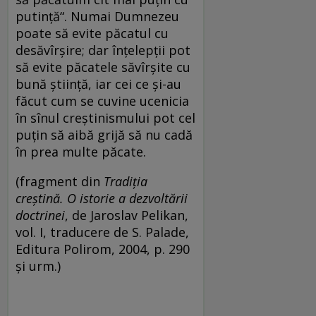
putinţă“. Numai Dumnezeu
poate să evite păcatul cu
desăvîrşire; dar înţelepţii pot
să evite păcatele săvîrşite cu
bună ştiinţă, iar cei ce şi-au
făcut cum se cuvine ucenicia
în sînul creştinismului pot cel
puţin să aibă grijă să nu cadă
în prea multe păcate.
(fragment din
Tradiția
creștină. O istorie a dezvoltării
doctrinei
, de Jaroslav Pelikan,
vol. I, traducere de S. Palade,
Editura Polirom, 2004, p. 290
și urm.)