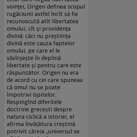
voinţei, Origen definea scopul
rugăciunii astfel încît să fie
recunoscută atît libertatea
omului, cît şi providenţa
divină; căci nu preştiinţa
divină este cauza faptelor
omului, pe care el le
săvîrşeşte în deplină
libertate şi pentru care este
răspunzător. Origen nu era
de acord cu cei care spuneau
că omul nu se poate
împotrivi ispitelor.
Respingînd diferitele
doctrine greceşti despre
natura ciclică a istoriei, el
afirma învăţătura creştină
potrivit căreia „universul se