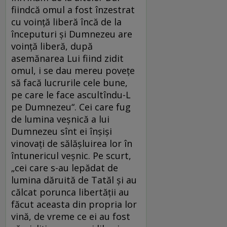
fiindcă omul a fost înzestrat
cu voinţă liberă încă de la
începuturi şi Dumnezeu are
voinţă liberă, după
asemănarea Lui fiind zidit
omul, i se dau mereu poveţe
să facă lucrurile cele bune,
pe care le face ascultîndu-L
pe Dumnezeu“. Cei care fug
de lumina veşnică a lui
Dumnezeu sînt ei înşişi
vinovaţi de sălăşluirea lor în
întunericul veşnic. Pe scurt,
„cei care s-au lepădat de
lumina dăruită de Tatăl şi au
călcat porunca libertăţii au
făcut aceasta din propria lor
vină, de vreme ce ei au fost