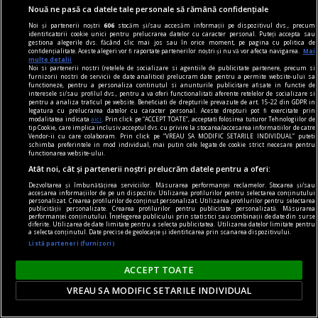
Nouă ne pasă ca datele tale personale să rămână confidențiale
comunicat
Noi și partenerii noștri
606
stocăm și/sau accesăm informații pe dispozitivul dvs., precum
identificatorii cookie unici pentru prelucrarea datelor cu caracter personal. Puteți accepta sau
BRAT își prezintă poziția față de textul curent al
gestiona alegerile dvs. făcând clic mai jos sau în orice moment, pe pagina cu politica de
confidențialitate. Aceste alegeri vor fi raportate partenerilor noștri și nu vă vor afecta navigarea.
Mai
Digital Omnibus VII și atrage atenția asupra
multe detalii
Noi si partenerii nostri (retelele de socializare si agentiile de publicitate partenere, precum si
importanței acestuia pentru sustenabilitatea și
furnizorii nostri de servicii de date analitice) prelucram date pentru a permite website-ului sa
functioneze, pentru a personaliza continutul si anunturile publicitare afisate in functie de
libertatea presei
interesele si/sau profilul dvs., pentru a va oferi functionalitati aferente retelelor de socializare si
pentru a analiza traficul pe website. Beneficiati de drepturile prevazute de art. 15-22 din GDPR in
Biroul Român de Audit Transmedia (BRAT) își
legatura cu prelucrarea datelor cu caracter personal. Aceste drepturi pot fi exercitate prin
modalitatea indicata
aici
. Prin click pe “ACCEPT TOATE”, acceptati folosirea tuturor Tehnologiilor de
exprimă poziția față de textul actual al Digital
tip Cookie, care implica inclusiv acceptul dvs. cu privire la stocarea/accesarea informatiilor de catre
Vendor-ii cu care colaboram. Prin click pe “VREAU SA MODIFIC SETARILE INDIVIDUAL” puteti
Omnibus VII, propus de Președinția Cipriotă a
schimba preferintele in mod individual, mai putin cele legate de cookie strict necesare pentru
functionarea website-ului.
Consiliului Uniunii Europene în data de 21 mai
Atât noi, cât și partenerii noștri prelucrăm datele pentru a oferi:
2026, si susține propunerea de excludere din
Dezvoltarea și îmbunătățirea serviciilor. Măsurarea performanței reclamelor. Stocarea și/sau
acest proiect de lege a prevederii privind
accesarea informațiilor de pe un dispozitiv. Utilizarea profilurilor pentru selectarea conținutului
personalizat. Crearea profilurilor de conținut personalizat. Utilizarea profilurilor pentru selectarea
gestionarea ...
publicității personalizate. Crearea profilurilor pentru publicitate personalizată. Măsurarea
performanței conținutului. Înțelegerea publicului prin statistici sau combinații de date din surse
diferite. Utilizarea de date limitate pentru a selecta publicitatea. Utilizarea datelor limitate pentru
a selecta conținutul. Date precise de geolocație și identificarea prin scanarea dispozitivului.
Listă parteneri (furnizori)
ACCEPT TOATE
VREAU SA MODIFIC SETARILE INDIVIDUAL