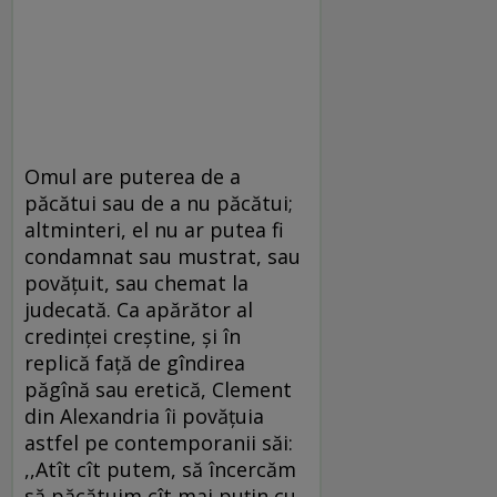
Omul are puterea de a
păcătui sau de a nu păcătui;
altminteri, el nu ar putea fi
condamnat sau mustrat, sau
povăţuit, sau chemat la
judecată. Ca apărător al
credinţei creştine, şi în
replică faţă de gîndirea
păgînă sau eretică, Clement
din Alexandria îi povăţuia
astfel pe contemporanii săi:
,,Atît cît putem, să încercăm
să păcătuim cît mai puţin cu