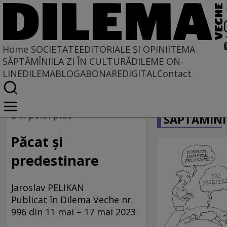
Home
SOCIETATE
EDITORIALE ȘI OPINII
TEMA
SĂPTĂMÎNII
LA ZI ÎN CULTURĂ
DILEME ON-
LINE
DILEMABLOG
ABONARE
DIGITAL
Contact
Home
CARICATU
Societate
Din polul plus
SĂPTĂMÎNI
DIN POLUL PLUS
Păcat și
predestinare
Jaroslav PELIKAN
Publicat în Dilema Veche nr.
996 din 11 mai – 17 mai 2023