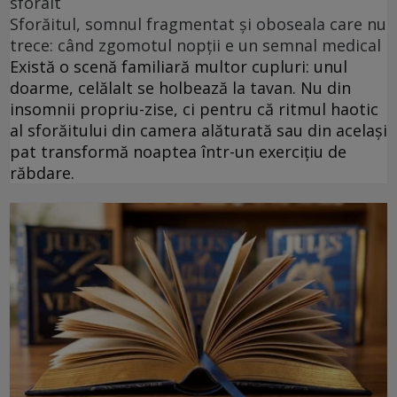
sforait
Sforăitul, somnul fragmentat și oboseala care nu
trece: când zgomotul nopții e un semnal medical
Există o scenă familiară multor cupluri: unul
doarme, celălalt se holbează la tavan. Nu din
insomnii propriu-zise, ci pentru că ritmul haotic
al sforăitului din camera alăturată sau din același
pat transformă noaptea într-un exercițiu de
răbdare.