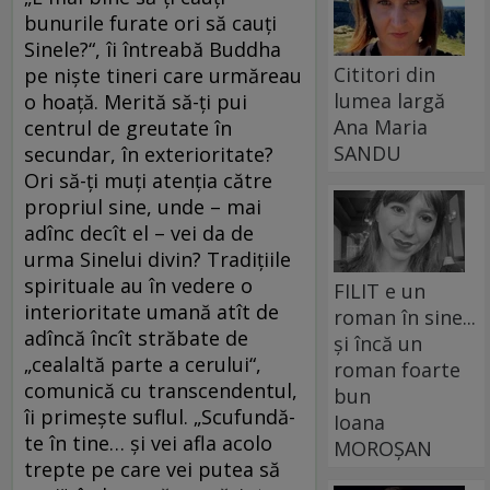
bunurile furate ori să cauţi
Sinele?“, îi întreabă Buddha
Cititori din
pe nişte tineri care urmăreau
lumea largă
o hoaţă. Merită să-ţi pui
Ana Maria
centrul de greutate în
SANDU
secundar, în exterioritate?
Ori să-ţi muţi atenţia către
propriul sine, unde – mai
adînc decît el – vei da de
urma Sinelui divin? Tradiţiile
spirituale au în vedere o
FILIT e un
interioritate umană atît de
roman în sine...
adîncă încît străbate de
și încă un
„cealaltă parte a cerului“,
roman foarte
comunică cu transcendentul,
bun
îi primeşte suflul. „Scufundă-
Ioana
te în tine… şi vei afla acolo
MOROȘAN
trepte pe care vei putea să