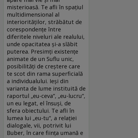
misterioasă. Te afli în spaţiul
multidimensional al
interiorităţilor, străbătut de
corespondenţe între
diferitele niveluri ale realului,
unde opacitatea şi-a slăbit
puterea. Presimţi existenţe
animate de un Suflu unic,
posibilităţi de creştere care
te scot din rama superficială
a individualului. Ieşi din
varianta de lume instituită de
raportul „eu-ceva“, „eu-lucru“,
un eu legat, el însuşi, de
sfera obiectului. Te afli în
lumea lui „eu-tu“, a relaţiei
dialogale, vii, potrivit lui
Buber, în care fiinţa umană e