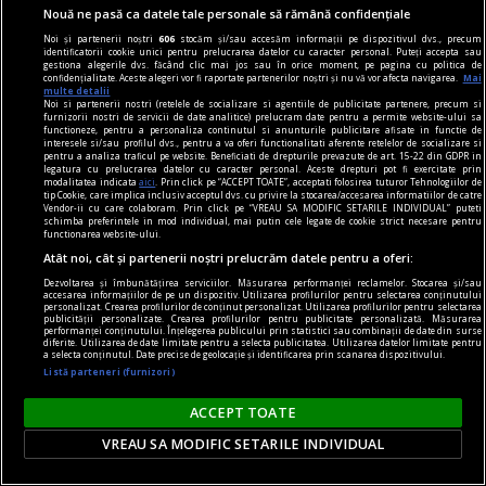
Nouă ne pasă ca datele tale personale să rămână confidențiale
Noi și partenerii noștri
606
stocăm și/sau accesăm informații pe dispozitivul dvs., precum
identificatorii cookie unici pentru prelucrarea datelor cu caracter personal. Puteți accepta sau
gestiona alegerile dvs. făcând clic mai jos sau în orice moment, pe pagina cu politica de
confidențialitate. Aceste alegeri vor fi raportate partenerilor noștri și nu vă vor afecta navigarea.
Mai
multe detalii
Noi si partenerii nostri (retelele de socializare si agentiile de publicitate partenere, precum si
furnizorii nostri de servicii de date analitice) prelucram date pentru a permite website-ului sa
functioneze, pentru a personaliza continutul si anunturile publicitare afisate in functie de
interesele si/sau profilul dvs., pentru a va oferi functionalitati aferente retelelor de socializare si
pentru a analiza traficul pe website. Beneficiati de drepturile prevazute de art. 15-22 din GDPR in
legatura cu prelucrarea datelor cu caracter personal. Aceste drepturi pot fi exercitate prin
modalitatea indicata
aici
. Prin click pe “ACCEPT TOATE”, acceptati folosirea tuturor Tehnologiilor de
tip Cookie, care implica inclusiv acceptul dvs. cu privire la stocarea/accesarea informatiilor de catre
Vendor-ii cu care colaboram. Prin click pe “VREAU SA MODIFIC SETARILE INDIVIDUAL” puteti
schimba preferintele in mod individual, mai putin cele legate de cookie strict necesare pentru
sandale
functionarea website-ului.
Cum să îți alegi sandalele pentru ținutele din
Atât noi, cât și partenerii noștri prelucrăm datele pentru a oferi:
această vară? 7 recomandări
Dezvoltarea și îmbunătățirea serviciilor. Măsurarea performanței reclamelor. Stocarea și/sau
accesarea informațiilor de pe un dispozitiv. Utilizarea profilurilor pentru selectarea conținutului
Vara îți schimbă ritmul și garderoba. Rochiile
personalizat. Crearea profilurilor de conținut personalizat. Utilizarea profilurilor pentru selectarea
publicității personalizate. Crearea profilurilor pentru publicitate personalizată. Măsurarea
devin mai lejere, pantalonii mai subțiri, iar
performanței conținutului. Înțelegerea publicului prin statistici sau combinații de date din surse
diferite. Utilizarea de date limitate pentru a selecta publicitatea. Utilizarea datelor limitate pentru
încălțămintea trebuie să țină pasul cu
a selecta conținutul. Date precise de geolocație și identificarea prin scanarea dispozitivului.
Listă parteneri (furnizori)
temperaturile ridicate și cu planurile tale
spontane. O pereche bine aleasă de sandale îți
ACCEPT TOATE
susține ținuta, dar și confortul zilnic – fie că
VREAU SA MODIFIC SETARILE INDIVIDUAL
mergi la birou...