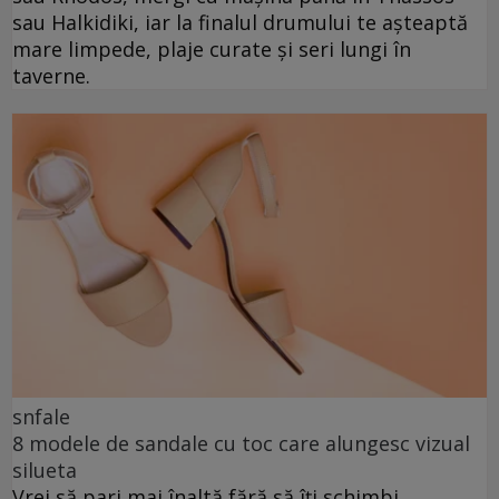
sau Halkidiki, iar la finalul drumului te așteaptă
mare limpede, plaje curate și seri lungi în
taverne.
snfale
8 modele de sandale cu toc care alungesc vizual
silueta
Vrei să pari mai înaltă fără să îți schimbi