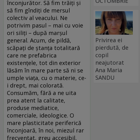
OCTOMBRIE
înconjurător. Să fim trăiţi şi
să fim gîndiţi de mersul
colectiv al veacului. Ne
potrivim pasul – mai cu voie
ori siliţi – după marşul
Privirea ei
general. Acum, de pildă,
pierdută, de
scăpaţi de ştanţa totalitară
copil
care ne prefabrica
neajutorat
existenţele, tot din exterior
Ana Maria
lăsăm în mare parte să ni se
SANDU
umple viaţa, cu o materie, ce-
i drept, mai colorată.
Consumăm, fără a ne uita
prea atent la calitate,
produse mediatice,
comerciale, ideologice. O
mare plasticitate periferică
înconjoară, în noi, miezul rar
frecventat, greu accesibil,