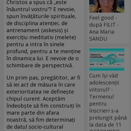
Christos a spus că „este
înăuntrul vostru“? E nevoie,
spun învăţăturile spirituale,
Feel good -
de disciplina atenţiei, de
după FILIT -
antrenament (askesis) şi
Ana Maria
exerciţiu meditativ (melete)
SANDU
pentru a intra în sinele
profund, pentru a te menţine
în dinamica lui. E nevoie de o
schimbare de perspectivă.
Cum își văd
Un prim pas, pregătitor, ar fi
adolescenții
să iei act de măsura în care
viitorul? -
exterioritatea ne defineşte
Termenul
chipul curent. Aceptăm
pentru
îndeobşte să fim construiţi în
înscrieri s-a
mare parte din afara
prelungit până
noastră, să fim determinaţi
la data de 11
de datul socio-cultural