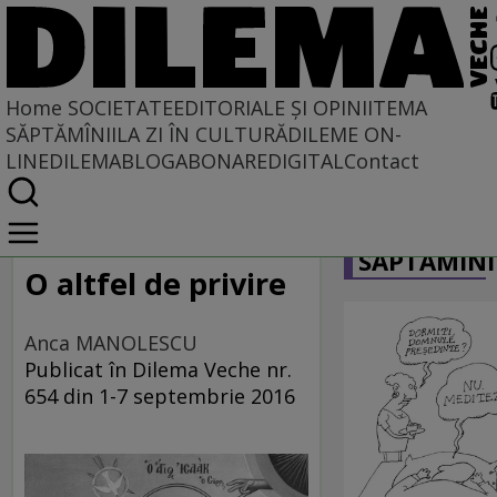
Home
SOCIETATE
EDITORIALE ȘI OPINII
TEMA
SĂPTĂMÎNII
LA ZI ÎN CULTURĂ
DILEME ON-
LINE
DILEMABLOG
ABONARE
DIGITAL
Contact
Home
CARICATU
Societate
SĂPTĂMÎNI
DIN POLUL PLUS
O altfel de privire
Anca MANOLESCU
Publicat în Dilema Veche nr.
654 din 1-7 septembrie 2016