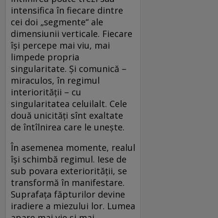
intensifica în fiecare dintre
cei doi „segmente“ ale
dimensiunii verticale. Fiecare
îşi percepe mai viu, mai
limpede propria
singularitate. Şi comunică –
miraculos, în regimul
interiorităţii – cu
singularitatea celuilalt. Cele
două unicităţi sînt exaltate
de întîlnirea care le uneşte.
În asemenea momente, realul
își schimbă regimul. Iese de
sub povara exteriorităţii, se
transformă în manifestare.
Suprafaţa făpturilor devine
iradiere a miezului lor. Lumea
apare mai vie şi mai