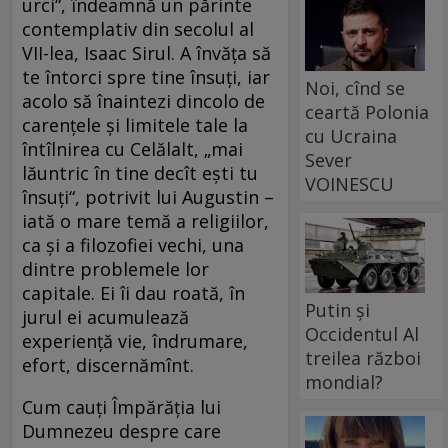
urci“, îndeamnă un părinte
contemplativ din secolul al
VII-lea, Isaac Sirul. A învăţa să
te întorci spre tine însuţi, iar
Noi, cînd se
acolo să înaintezi dincolo de
ceartă Polonia
carenţele şi limitele tale la
cu Ucraina
întîlnirea cu Celălalt, „mai
Sever
lăuntric în tine decît eşti tu
VOINESCU
însuţi“, potrivit lui Augustin –
iată o mare temă a religiilor,
ca şi a filozofiei vechi, una
dintre problemele lor
capitale. Ei îi dau roată, în
Putin și
jurul ei acumulează
Occidentul Al
experienţă vie, îndrumare,
treilea război
efort, discernămînt.
mondial?
Cum cauţi Împărăţia lui
Dumnezeu despre care