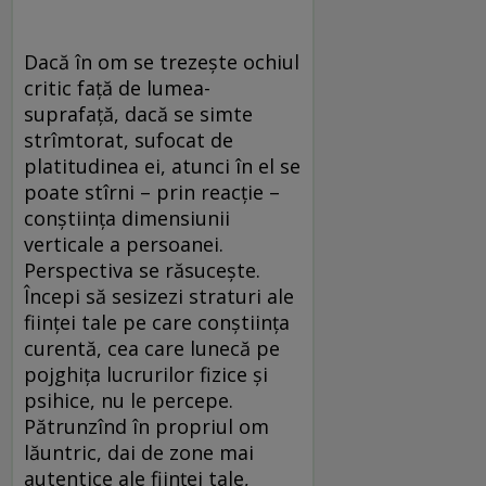
Dacă în om se trezeşte ochiul
critic faţă de lumea-
suprafaţă, dacă se simte
strîmtorat, sufocat de
platitudinea ei, atunci în el se
poate stîrni – prin reacţie –
conştiinţa dimensiunii
verticale a persoanei.
Perspectiva se răsuceşte.
Începi să sesizezi straturi ale
fiinţei tale pe care conştiinţa
curentă, cea care lunecă pe
pojghiţa lucrurilor fizice şi
psihice, nu le percepe.
Pătrunzînd în propriul om
lăuntric, dai de zone mai
autentice ale fiinţei tale,