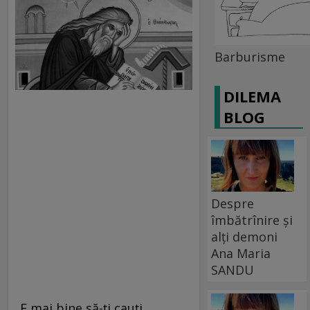
Barburisme
DILEMA
BLOG
Despre
îmbătrînire și
alți demoni
Ana Maria
SANDU
„E mai bine să-ţi cauţi