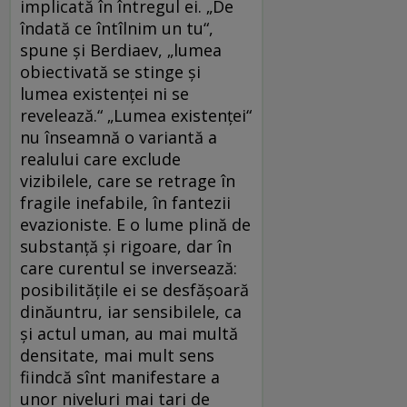
implicată în întregul ei. „De
îndată ce în­tîlnim un tu“,
spune şi Berdiaev, „lumea
obiectivată se stinge şi
lumea existenţei ni se
revelează.“ „Lumea existenţei“
nu înseamnă o variantă a
realului care exclude
vizibilele, care se retrage în
fragile inefabile, în fantezii
evazioniste. E o lume plină de
substanţă şi rigoare, dar în
care curentul se inversează:
posibilităţile ei se desfăşoară
dinăuntru, iar sensibilele, ca
şi actul uman, au mai multă
densitate, mai mult sens
fiindcă sînt manifestare a
unor niveluri mai tari de