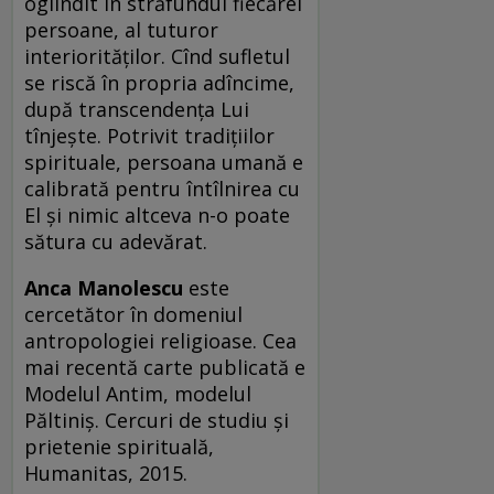
oglindit în străfundul fiecărei
persoane, al tuturor
interiorităţilor. Cînd sufletul
se riscă în propria adîncime,
după transcendenţa Lui
tînjeşte. Potrivit tradiţiilor
spirituale, persoana umană e
calibrată pentru întîlnirea cu
El şi nimic altceva n-o poate
sătura cu adevărat.
Anca Manolescu
este
cercetător în domeniul
antropologiei religioase. Cea
mai recentă carte publicată e
Modelul Antim, modelul
Păltiniş. Cercuri de studiu şi
prietenie spirituală,
Humanitas, 2015.