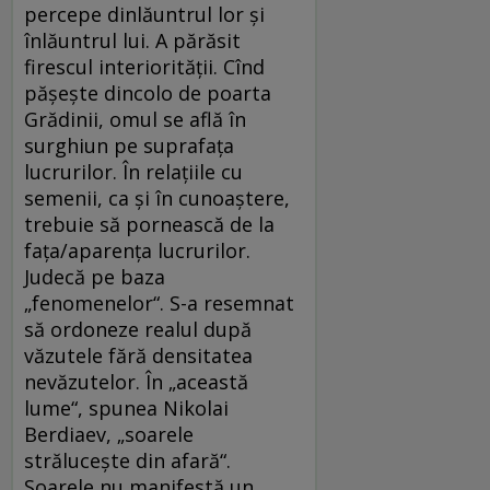
percepe dinlăuntrul lor şi
înlăuntrul lui. A părăsit
firescul interiorităţii. Cînd
păşeşte dincolo de poarta
Grădinii, omul se află în
surghiun pe suprafaţa
lucrurilor. În relaţiile cu
semenii, ca şi în cunoaştere,
trebuie să pornească de la
faţa/aparenţa lucrurilor.
Judecă pe baza
„fenomenelor“. S-a resemnat
să ordoneze realul după
văzutele fără densitatea
nevăzutelor. În „această
lume“, spunea Nikolai
Berdiaev, „soarele
străluceşte din afară“.
Soarele nu manifestă un