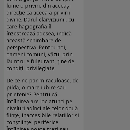
lume o privire din aceeaşi
direcţie ca aceea a privirii
divine. Darul clarviziunii, cu
care hagio­grafia îl
înzestrează adesea, indică
această schimbare de
perspectivă. Pentru noi,
oameni comuni, văzul prin
lăuntru e fulgurant, ţine de
condiţii privilegiate.
De ce ne par miraculoase, de
pildă, o mare iubire sau
prietenie? Pentru că
întîlnirea are loc atunci pe
niveluri adînci ale celor două
fiinţe, inaccesibile relaţiilor şi
conştiinţei periferice.
Întîlnirea poate trezi sau