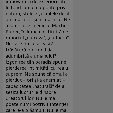
împovărată de exterioritate.
În fond, omul nu poate privi
natura, stelele şi fiinţele decît
din afara lor şi în afara lui. Ne
aflăm, în termenii lui Martin
Buber, în lumea instituită de
raportul „eu-ceva“, „eu-lucru“.
Nu face parte această
trăsătură din condiţia
adumbrită a umanului?
Izgonirea din paradis spune
pierderea intimităţii cu realul
suprem. Ne spune că omul a
pierdut – ori şi-a anemiat –
capacitatea „naturală“ de a
sesiza lucrurile dinspre
Creatorul lor. Nu le mai
poate numi potrivit intenţiei
care le-a plăsmuit. Nu le mai