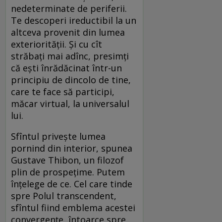
nedeterminate de periferii.
Te descoperi ireductibil la un
altceva provenit din lumea
exteriorităţii. Şi cu cît
străbaţi mai adînc, presimţi
că eşti înrădăcinat într-un
principiu de dincolo de tine,
care te face să participi,
măcar virtual, la universalul
lui.
Sfîntul priveşte lumea
pornind din interior, spunea
Gustave Thibon, un filozof
plin de prospeţime. Putem
înţelege de ce. Cel care tinde
spre Polul transcendent,
sfîntul fiind emblema acestei
convergenţe, întoarce spre