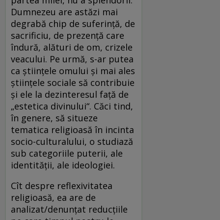
partea milei, nu a splendorii.
Dumnezeu are astăzi mai
degrabă chip de suferinţă, de
sacrificiu, de prezenţă care
îndură, alături de om, crizele
veacului. Pe urmă, s-ar putea
ca ştiinţele omului şi mai ales
ştiinţele sociale să contribuie
şi ele la dezinteresul faţă de
„estetica divinului“. Căci tind,
în genere, să situeze
tematica religioasă în incinta
socio-culturalului, o studiază
sub categoriile puterii, ale
identităţii, ale ideologiei.
Cît despre reflexivitatea
religioasă, ea are de
analizat/denunţat reducţiile