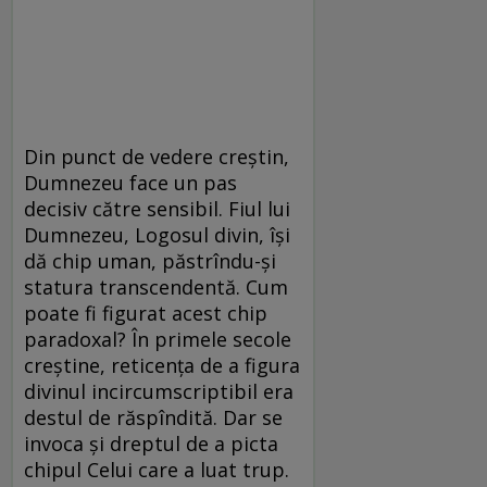
Din punct de vedere creştin,
Dumnezeu face un pas
decisiv către sensibil. Fiul lui
Dumnezeu, Logosul divin, îşi
dă chip uman, păstrîndu-şi
statura transcendentă. Cum
poate fi figurat acest chip
paradoxal? În primele secole
creştine, reticenţa de a figura
divinul incircumscriptibil era
destul de răspîndită. Dar se
invoca şi dreptul de a picta
chipul Celui care a luat trup.