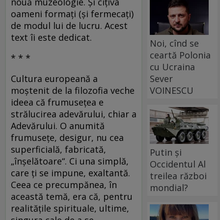
nouă muzeologie. Şi cîţiva
oameni formaţi (şi fermecaţi)
de modul lui de lucru. Acest
text îi este dedicat.
Noi, cînd se
ceartă Polonia
* * *
cu Ucraina
Sever
Cultura europeană a
VOINESCU
moştenit de la filozofia veche
ideea că frumuseţea e
strălucirea adevărului, chiar a
Adevărului. O anumită
frumuseţe, desigur, nu cea
superficială, fabricată,
Putin și
„înşelătoare“. Ci una simplă,
Occidentul Al
care ţi se impune, exaltantă.
treilea război
Ceea ce precumpănea, în
mondial?
această temă, era că, pentru
realităţile spirituale, ultime,