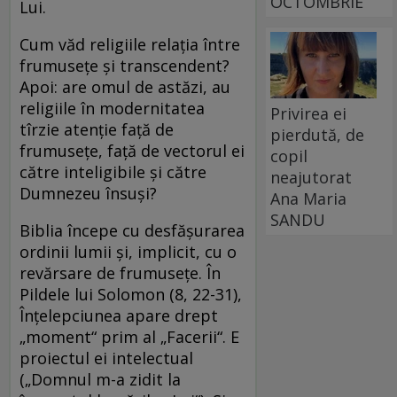
OCTOMBRIE
Lui.
Cum văd religiile relaţia între
frumuseţe şi transcendent?
Apoi: are omul de astăzi, au
religiile în modernitatea
Privirea ei
tîrzie atenţie faţă de
pierdută, de
frumuseţe, faţă de vectorul ei
copil
către inteligibile şi către
neajutorat
Dumnezeu însuşi?
Ana Maria
SANDU
Biblia începe cu desfăşurarea
ordinii lumii şi, implicit, cu o
revărsare de frumuseţe. În
Pildele lui Solomon (8, 22-31),
Înţelepciunea apare drept
„moment“ prim al „Facerii“. E
proiectul ei intelectual
(„Domnul m-a zidit la