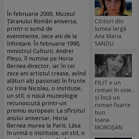
În februarie 2000, Muzeul
Cititori din
Ţăranului Român aniversa,
lumea largă
printr-o sumă de
Ana Maria
evenimente, zece ani de la
SANDU
înfiinţare. În februarie 1990,
ministrul Culturii, Andrei
Pleşu, îl numise pe Horia
Bernea director, iar în cei
zece ani artistul crease, avînd
alături alţi pasionaţi în frunte
FILIT e un
cu Irina Nicolau, o instituţie,
roman în sine...
un stil, o nouă muzeologie
și încă un
recunoscută printr-un
roman foarte
premiu european. La sfîrşitul
bun
anului aniversar, Horia
Ioana
Bernea murea la Paris. Lăsa
MOROȘAN
în urmă o instituţie, un stil, o