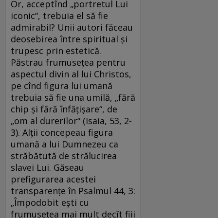
Or, acceptînd „portretul Lui
iconic“, trebuia el să fie
admirabil? Unii autori făceau
deosebirea între spiritual şi
trupesc prin estetică.
Păstrau frumuseţea pentru
aspectul divin al lui Christos,
pe cînd figura lui umană
trebuia să fie una umilă, „fără
chip şi fără înfăţişare“, de
„om al durerilor“ (Isaia, 53, 2-
3). Alţii concepeau figura
umană a lui Dumnezeu ca
străbătută de strălucirea
slavei Lui. Găseau
prefigurarea acestei
transparenţe în Psalmul 44, 3:
„Împodobit eşti cu
frumuseţea mai mult decît fiii