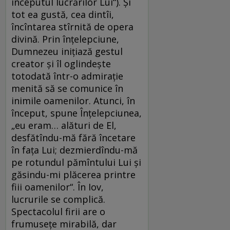
începutul lucrărilor Lui“). Şi
tot ea gustă, cea dintîi,
încîntarea stîrnită de opera
divină. Prin înţelepciune,
Dumnezeu iniţiază gestul
creator şi îl oglindeşte
totodată într-o admiraţie
menită să se comunice în
inimile oamenilor. Atunci, în
început, spune Înţelepciunea,
„eu eram… alături de El,
desfătîndu-mă fără încetare
în faţa Lui; dezmierdîndu-mă
pe rotundul pămîntului Lui şi
găsindu-mi plăcerea printre
fiii oamenilor“. În Iov,
lucrurile se complică.
Spectacolul firii are o
frumuseţe mirabilă, dar