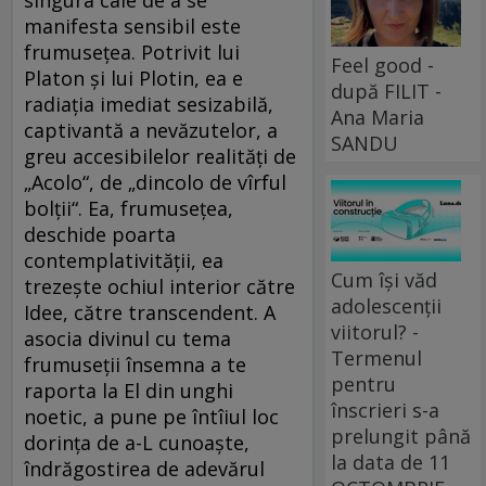
singura cale de a se
manifesta sensibil este
frumuseţea. Potrivit lui
Feel good -
Platon şi lui Plotin, ea e
după FILIT -
radiaţia imediat sesizabilă,
Ana Maria
captivantă a nevăzutelor, a
SANDU
greu accesibilelor realităţi de
„Acolo“, de „dincolo de vîrful
bolţii“. Ea, frumuseţea,
deschide poarta
contemplativităţii, ea
Cum își văd
trezeşte ochiul interior către
adolescenții
Idee, către transcendent. A
viitorul? -
asocia divinul cu tema
Termenul
frumuseţii însemna a te
pentru
raporta la El din unghi
înscrieri s-a
noetic, a pune pe întîiul loc
prelungit până
dorinţa de a-L cunoaşte,
la data de 11
îndrăgostirea de adevărul