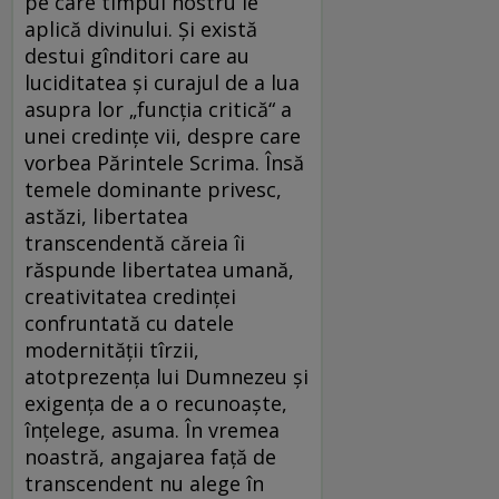
pe care timpul nostru le
aplică divinului. Şi există
destui gînditori care au
luciditatea şi curajul de a lua
asupra lor „funcţia critică“ a
unei credinţe vii, despre care
vorbea Părintele Scrima. Însă
temele dominante privesc,
astăzi, libertatea
transcendentă căreia îi
răspunde libertatea umană,
creativitatea credinţei
confruntată cu datele
modernităţii tîrzii,
atotprezenţa lui Dumnezeu şi
exigenţa de a o recunoaşte,
înţelege, asuma. În vremea
noastră, angajarea faţă de
transcendent nu alege în