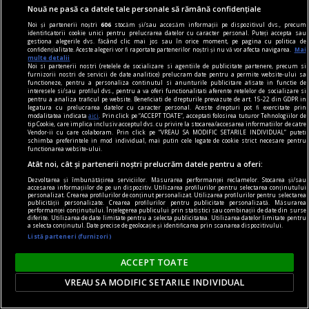
Nouă ne pasă ca datele tale personale să rămână confidențiale
Noi și partenerii noștri
606
stocăm și/sau accesăm informații pe dispozitivul dvs., precum
identificatorii cookie unici pentru prelucrarea datelor cu caracter personal. Puteți accepta sau
gestiona alegerile dvs. făcând clic mai jos sau în orice moment, pe pagina cu politica de
confidențialitate. Aceste alegeri vor fi raportate partenerilor noștri și nu vă vor afecta navigarea.
Mai
multe detalii
Noi si partenerii nostri (retelele de socializare si agentiile de publicitate partenere, precum si
furnizorii nostri de servicii de date analitice) prelucram date pentru a permite website-ului sa
functioneze, pentru a personaliza continutul si anunturile publicitare afisate in functie de
interesele si/sau profilul dvs., pentru a va oferi functionalitati aferente retelelor de socializare si
pentru a analiza traficul pe website. Beneficiati de drepturile prevazute de art. 15-22 din GDPR in
legatura cu prelucrarea datelor cu caracter personal. Aceste drepturi pot fi exercitate prin
modalitatea indicata
aici
. Prin click pe “ACCEPT TOATE”, acceptati folosirea tuturor Tehnologiilor de
tip Cookie, care implica inclusiv acceptul dvs. cu privire la stocarea/accesarea informatiilor de catre
Vendor-ii cu care colaboram. Prin click pe “VREAU SA MODIFIC SETARILE INDIVIDUAL” puteti
confort
schimba preferintele in mod individual, mai putin cele legate de cookie strict necesare pentru
functionarea website-ului.
Produse esențiale pentru confortul casei tale
Atât noi, cât și partenerii noștri prelucrăm datele pentru a oferi:
Confortul unei locuințe nu este dat doar de
Dezvoltarea și îmbunătățirea serviciilor. Măsurarea performanței reclamelor. Stocarea și/sau
dimensiunea spațiului sau de aspectul
accesarea informațiilor de pe un dispozitiv. Utilizarea profilurilor pentru selectarea conținutului
personalizat. Crearea profilurilor de conținut personalizat. Utilizarea profilurilor pentru selectarea
publicității personalizate. Crearea profilurilor pentru publicitate personalizată. Măsurarea
mobilierului, ci de modul în care toate
performanței conținutului. Înțelegerea publicului prin statistici sau combinații de date din surse
diferite. Utilizarea de date limitate pentru a selecta publicitatea. Utilizarea datelor limitate pentru
elementele funcționează împreună pentru a crea
a selecta conținutul. Date precise de geolocație și identificarea prin scanarea dispozitivului.
o atmosferă echilibrată.
Listă parteneri (furnizori)
ACCEPT TOATE
VREAU SA MODIFIC SETARILE INDIVIDUAL