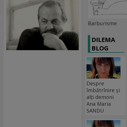
Barburisme
DILEMA
BLOG
Despre
îmbătrînire și
alți demoni
Ana Maria
SANDU