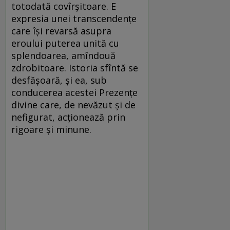
totodată covîrşitoare. E
expresia unei transcendenţe
care îşi revarsă asupra
eroului puterea unită cu
splendoarea, amîndouă
zdrobitoare. Istoria sfîntă se
desfăşoară, şi ea, sub
conducerea acestei Prezenţe
divine care, de nevăzut şi de
nefigurat, acţionează prin
rigoare şi minune.