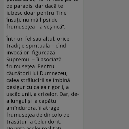
de paradis; dar dacă te
iubesc doar pentru Tine
însuţi, nu mă lipsi de
frumuseţea Ta veşnică“.
Într-un fel sau altul, orice
tradiţie spirituală – cînd
invocă ori figurează
Supremul – îi asociază
frumuseţea. Pentru
căutătorii lui Dumnezeu,
calea strălucirii se îmbină
desigur cu calea rigorii, a
uscăciunii, a crizelor. Dar, de-
a lungul şi la capătul
amîndurora, îi atrage
frumuseţea de dincolo de
trăsături a Celui dorit.
Dorinţa acelei realităţi,