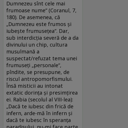
Dumnezeu sînt cele mai
frumoase nume“ (Coranul, 7,
180). De asemenea, că
„Dumnezeu este frumos şi
iubeşte frumuseţea“. Dar,
sub interdicţia severă de a da
divinului un chip, cultura
musulmană a
suspectat/refuzat tema unei
frumuseţi „personale“,
pîndite, se presupune, de
riscul antropomorfismului.
Însă misticii au intonat
extatic dorinţa şi presimţirea
ei. Rabia (secolul al VIII-lea):
„Dacă te iubesc din frică de
infern, arde-mă în infern şi
dacă te iubesc în speranţa
paradisului, nu-mi face parte