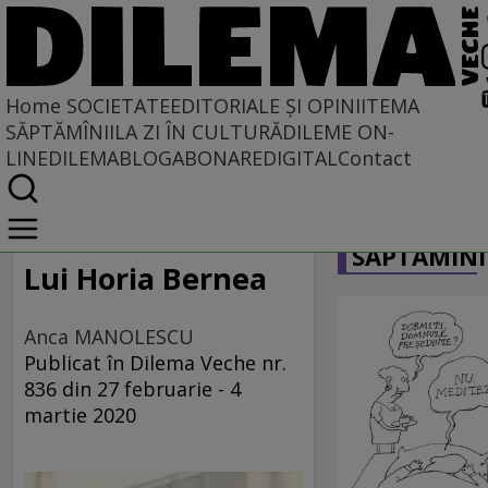
Home
SOCIETATE
EDITORIALE ȘI OPINII
TEMA
SĂPTĂMÎNII
LA ZI ÎN CULTURĂ
DILEME ON-
LINE
DILEMABLOG
ABONARE
DIGITAL
Contact
Home
CARICATU
Societate
SĂPTĂMÎNI
DIN POLUL PLUS
Lui Horia Bernea
Anca MANOLESCU
Publicat în Dilema Veche nr.
836 din 27 februarie - 4
martie 2020