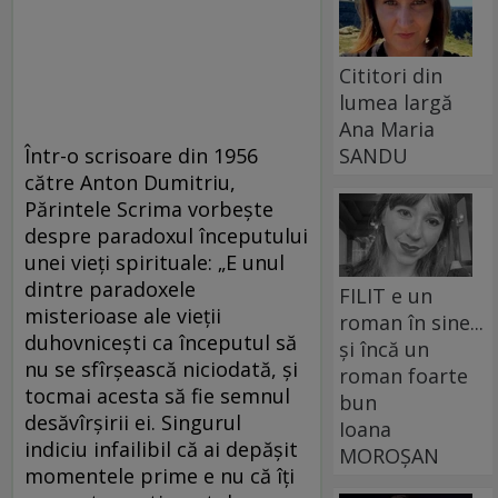
Cititori din
lumea largă
Ana Maria
Într-o scrisoare din 1956
SANDU
către Anton Dumitriu,
Părintele Scrima vorbește
despre paradoxul începutului
unei vieți spirituale: „E unul
dintre paradoxele
FILIT e un
misterioase ale vieții
roman în sine...
duhovnicești ca începutul să
și încă un
nu se sfîrșească niciodată, și
roman foarte
tocmai acesta să fie semnul
bun
desăvîrșirii ei. Singurul
Ioana
indiciu infailibil că ai depășit
MOROȘAN
momentele prime e nu că îți