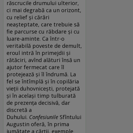
răscrucile drumului ulterior,
ci mai degrabă ca un orizont,
cu relief și cărări
neașteptate, care trebuie să
fie parcurse cu răbdare și cu
luare-aminte. Ca într-o
veritabilă poveste de demult,
eroul intră în primejdii și
rătăciri, avînd alături însă un
ajutor fermecat care îl
protejează și îl îndrumă. La
fel se întîmplă și în copilăria
vieții duhovnicești, protejată
și în același timp tulburată
de prezența decisivă, dar
discretă a
Duhului.
Confesiunile
Sfîntului
Augustin oferă, în prima
jumătate a cărții, exemple