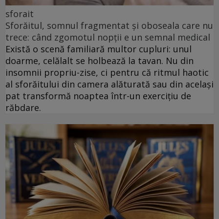
sforait
Sforăitul, somnul fragmentat și oboseala care nu
trece: când zgomotul nopții e un semnal medical
Există o scenă familiară multor cupluri: unul
doarme, celălalt se holbează la tavan. Nu din
insomnii propriu-zise, ci pentru că ritmul haotic
al sforăitului din camera alăturată sau din același
pat transformă noaptea într-un exercițiu de
răbdare.