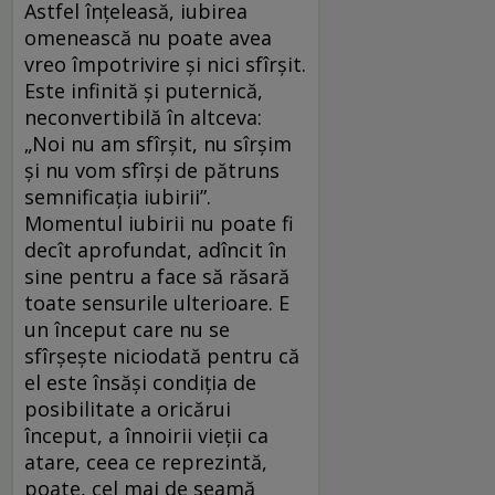
Astfel înțeleasă, iubirea
omenească nu poate avea
vreo împotrivire și nici sfîrșit.
Este infinită și puternică,
neconvertibilă în altceva:
„Noi nu am sfîrșit, nu sîrșim
și nu vom sfîrși de pătruns
semnificația iubirii”.
Momentul iubirii nu poate fi
decît aprofundat, adîncit în
sine pentru a face să răsară
toate sensurile ulterioare. E
un început care nu se
sfîrșește niciodată pentru că
el este însăși condiția de
posibilitate a oricărui
început, a înnoirii vieții ca
atare, ceea ce reprezintă,
poate, cel mai de seamă