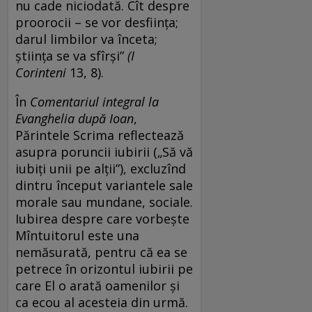
nu cade niciodată. Cît despre
proorocii – se vor desfiinţa;
darul limbilor va înceta;
ştiinţa se va sfîrşi”
(I
Corinteni
13, 8).
În
Comentariul integral la
Evanghelia după Ioan
,
Părintele Scrima reflectează
asupra poruncii iubirii („Să vă
iubiți unii pe alții”), excluzînd
dintru început variantele sale
morale sau mundane, sociale.
Iubirea despre care vorbește
Mîntuitorul este una
nemăsurată, pentru că ea se
petrece în orizontul iubirii pe
care El o arată oamenilor și
ca ecou al acesteia din urmă.