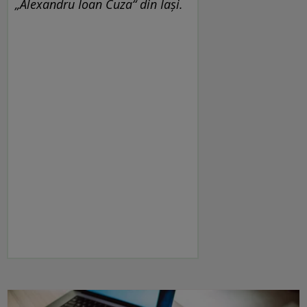
„Alexandru Ioan Cuza“ din Iaşi.