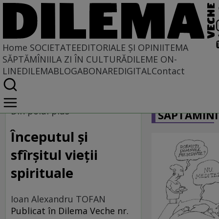
Home
SOCIETATE
EDITORIALE ȘI OPINII
TEMA
SĂPTĂMÎNII
LA ZI ÎN CULTURĂ
DILEME ON-
LINE
DILEMABLOG
ABONARE
DIGITAL
Contact
Home
CARICATU
Societate
Din polul plus
SĂPTĂMÎNI
DIN POLUL PLUS
Începutul și
sfîrșitul vieții
spirituale
Ioan Alexandru TOFAN
Publicat în Dilema Veche nr.