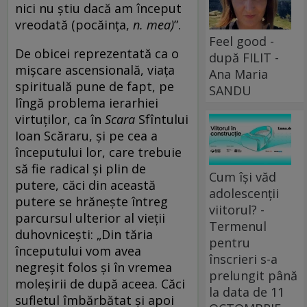
nici nu știu dacă am început
vreodată (pocăința,
n. mea)
”.
Feel good -
De obicei reprezentată ca o
după FILIT -
mișcare ascensională, viața
Ana Maria
spirituală pune de fapt, pe
SANDU
lîngă problema ierarhiei
virtuților, ca în
Scara
Sfîntului
Ioan Scăraru, și pe cea a
începutului lor, care trebuie
să fie radical și plin de
Cum își văd
putere, căci din această
adolescenții
putere se hrănește întreg
viitorul? -
parcursul ulterior al vieții
Termenul
duhovnicești: „Din tăria
pentru
începutului vom avea
înscrieri s-a
negreşit folos şi în vremea
prelungit până
moleşirii de după aceea. Căci
la data de 11
sufletul îmbărbătat şi apoi