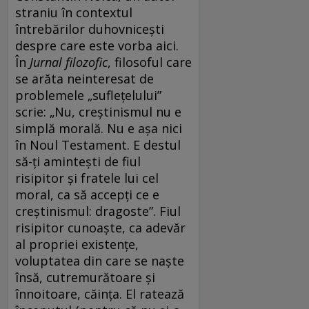
straniu în contextul
întrebărilor duhovnicești
despre care este vorba aici.
În
Jurnal filozofic
, filosoful care
se arăta neinteresat de
problemele „suflețelului”
scrie: „Nu, creştinismul nu e
simplă morală. Nu e aşa nici
în Noul Testament. E destul
să-ţi aminteşti de fiul
risipitor şi fratele lui cel
moral, ca să accepţi ce e
creştinismul: dragoste”. Fiul
risipitor cunoaște, ca adevăr
al propriei existențe,
voluptatea din care se naște
însă, cutremurătoare și
înnoitoare, căința. El ratează