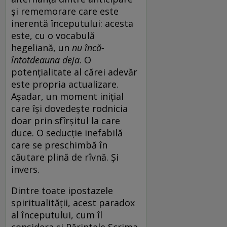
și rememorare care este
inerentă începutului: acesta
este, cu o vocabulă
hegeliană, un
nu încă-
întotdeauna deja
. O
potențialitate al cărei adevăr
este propria actualizare.
Așadar, un moment inițial
care își dovedește rodnicia
doar prin sfîrșitul la care
duce. O seducție inefabilă
care se preschimbă în
căutare plină de rîvnă. Și
invers.
Dintre toate ipostazele
spiritualității, acest paradox
al începutului, cum îl
considera și Părintele Scrima,