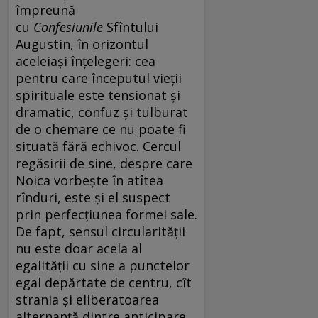
împreună
cu
Confesiunile
Sfîntului
Augustin, în orizontul
aceleiași înțelegeri: cea
pentru care începutul vieții
spirituale este tensionat și
dramatic, confuz și tulburat
de o chemare ce nu poate fi
situată fără echivoc. Cercul
regăsirii de sine, despre care
Noica vorbește în atîtea
rînduri, este și el suspect
prin perfecțiunea formei sale.
De fapt, sensul circularității
nu este doar acela al
egalității cu sine a punctelor
egal depărtate de centru, cît
strania și eliberatoarea
alternanță dintre anticipare