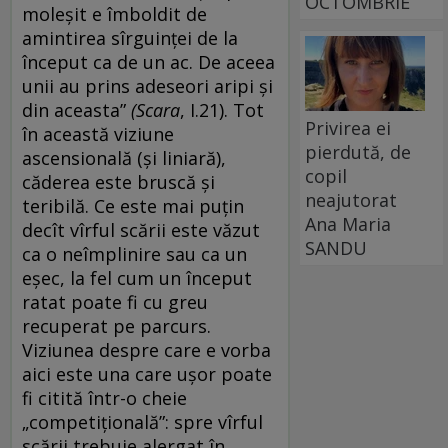
OCTOMBRIE
moleşit e îmboldit de
amintirea sîrguinţei de la
început ca de un ac. De aceea
unii au prins adeseori aripi şi
din aceasta”
(Scara
, I.21). Tot
Privirea ei
în această viziune
pierdută, de
ascensională (și liniară),
copil
căderea este bruscă și
neajutorat
teribilă. Ce este mai puțin
Ana Maria
decît vîrful scării este văzut
SANDU
ca o neîmplinire sau ca un
eșec, la fel cum un început
ratat poate fi cu greu
recuperat pe parcurs.
Viziunea despre care e vorba
aici este una care ușor poate
fi citită într-o cheie
„competițională”: spre vîrful
scării trebuie alergat în