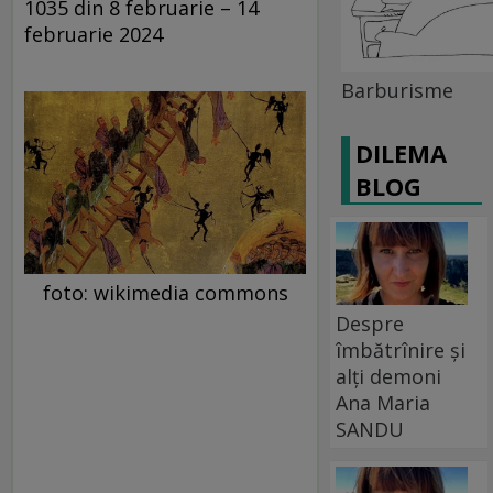
1035 din 8 februarie – 14
februarie 2024
Barburisme
DILEMA
BLOG
foto: wikimedia commons
Despre
îmbătrînire și
alți demoni
Ana Maria
SANDU