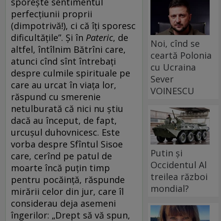
sporește sentimentul
perfecțiunii proprii
(dimpotrivă!), ci că îți sporesc
dificultățile”. Și în
Pateric
, de
Noi, cînd se
altfel, întîlnim Bătrîni care,
ceartă Polonia
atunci cînd sînt întrebați
cu Ucraina
despre culmile spirituale pe
Sever
care au urcat în viața lor,
VOINESCU
răspund cu smerenie
netulburată că nici nu știu
dacă au început, de fapt,
urcușul duhovnicesc. Este
vorba despre Sfîntul Sisoe
Putin și
care, cerînd pe patul de
Occidentul Al
moarte încă puțin timp
treilea război
pentru pocăință, răspunde
mondial?
mirării celor din jur, care îl
considerau deja asemeni
îngerilor: „Drept să vă spun,