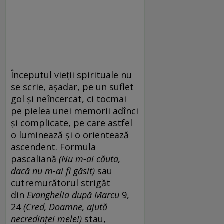
Începutul vieții spirituale nu
se scrie, așadar, pe un suflet
gol și neîncercat, ci tocmai
pe pielea unei memorii adînci
și complicate, pe care astfel
o luminează și o orientează
ascendent. Formula
pascaliană
(Nu m-ai căuta,
dacă nu m-ai fi găsit)
sau
cutremurătorul strigăt
din
Evanghelia după Marcu
9,
24
(Cred, Doamne, ajută
necredinței mele!)
stau,