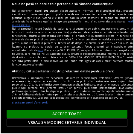
Nouă ne pasă ca datele tale personale să rămână confidențiale
Noi și partenerii noștri
606
stocăm și/sau accesăm informații pe dispozitivul dvs., precum
identificatorii cookie unici pentru prelucrarea datelor cu caracter personal. Puteți accepta sau
gestiona alegerile dvs. făcând clic mai jos sau în orice moment, pe pagina cu politica de
confidențialitate. Aceste alegeri vor fi raportate partenerilor noștri și nu vă vor afecta navigarea.
Mai
multe detalii
Noi si partenerii nostri (retelele de socializare si agentiile de publicitate partenere, precum si
furnizorii nostri de servicii de date analitice) prelucram date pentru a permite website-ului sa
functioneze, pentru a personaliza continutul si anunturile publicitare afisate in functie de
interesele si/sau profilul dvs., pentru a va oferi functionalitati aferente retelelor de socializare si
pentru a analiza traficul pe website. Beneficiati de drepturile prevazute de art. 15-22 din GDPR in
legatura cu prelucrarea datelor cu caracter personal. Aceste drepturi pot fi exercitate prin
modalitatea indicata
aici
. Prin click pe “ACCEPT TOATE”, acceptati folosirea tuturor Tehnologiilor de
tip Cookie, care implica inclusiv acceptul dvs. cu privire la stocarea/accesarea informatiilor de catre
Vendor-ii cu care colaboram. Prin click pe “VREAU SA MODIFIC SETARILE INDIVIDUAL” puteti
schimba preferintele in mod individual, mai putin cele legate de cookie strict necesare pentru
functionarea website-ului.
confort
Atât noi, cât și partenerii noștri prelucrăm datele pentru a oferi:
Produse esențiale pentru confortul casei tale
Dezvoltarea și îmbunătățirea serviciilor. Măsurarea performanței reclamelor. Stocarea și/sau
accesarea informațiilor de pe un dispozitiv. Utilizarea profilurilor pentru selectarea conținutului
Confortul unei locuințe nu este dat doar de
personalizat. Crearea profilurilor de conținut personalizat. Utilizarea profilurilor pentru selectarea
publicității personalizate. Crearea profilurilor pentru publicitate personalizată. Măsurarea
dimensiunea spațiului sau de aspectul
performanței conținutului. Înțelegerea publicului prin statistici sau combinații de date din surse
diferite. Utilizarea de date limitate pentru a selecta publicitatea. Utilizarea datelor limitate pentru
mobilierului, ci de modul în care toate
a selecta conținutul. Date precise de geolocație și identificarea prin scanarea dispozitivului.
Listă parteneri (furnizori)
elementele funcționează împreună pentru a crea
o atmosferă echilibrată.
ACCEPT TOATE
VREAU SA MODIFIC SETARILE INDIVIDUAL