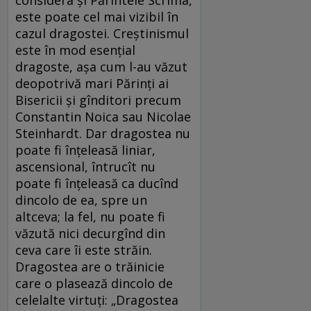
este poate cel mai vizibil în
cazul dragostei. Creștinismul
este în mod esențial
dragoste, așa cum l-au văzut
deopotrivă mari Părinți ai
Bisericii și gînditori precum
Constantin Noica sau Nicolae
Steinhardt. Dar dragostea nu
poate fi înțeleasă liniar,
ascensional, întrucît nu
poate fi înțeleasă ca ducînd
dincolo de ea, spre un
altceva; la fel, nu poate fi
văzută nici decurgînd din
ceva care îi este străin.
Dragostea are o trăinicie
care o plasează dincolo de
celelalte virtuți: „Dragostea