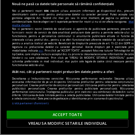
Nouă ne pasă ca datele tale personale să rămână confidențiale
Noi și partenerii noștri
606
stocăm și/sau accesăm informații pe dispozitivul dvs., precum
identificatorii cookie unici pentru prelucrarea datelor cu caracter personal. Puteți accepta sau
gestiona alegerile dvs. făcând clic mai jos sau în orice moment, pe pagina cu politica de
confidențialitate. Aceste alegeri vor fi raportate partenerilor noștri și nu vă vor afecta navigarea.
Mai
multe detalii
Noi si partenerii nostri (retelele de socializare si agentiile de publicitate partenere, precum si
furnizorii nostri de servicii de date analitice) prelucram date pentru a permite website-ului sa
functioneze, pentru a personaliza continutul si anunturile publicitare afisate in functie de
interesele si/sau profilul dvs., pentru a va oferi functionalitati aferente retelelor de socializare si
literatura
pentru a analiza traficul pe website. Beneficiati de drepturile prevazute de art. 15-22 din GDPR in
legatura cu prelucrarea datelor cu caracter personal. Aceste drepturi pot fi exercitate prin
Clasicii literaturii în ediții de colecție
modalitatea indicata
aici
. Prin click pe “ACCEPT TOATE”, acceptati folosirea tuturor Tehnologiilor de
tip Cookie, care implica inclusiv acceptul dvs. cu privire la stocarea/accesarea informatiilor de catre
Portretul lui Dorian Gray rămâne același roman,
Vendor-ii cu care colaboram. Prin click pe “VREAU SA MODIFIC SETARILE INDIVIDUAL” puteti
schimba preferintele in mod individual, mai putin cele legate de cookie strict necesare pentru
fie că îl citești într-o ediție simplă sau într-una
functionarea website-ului.
Atât noi, cât și partenerii noștri prelucrăm datele pentru a oferi:
legată elegant. Totuși, dacă ai ținut vreodată în
mână o carte bine făcută, știi că experiența nu
Dezvoltarea și îmbunătățirea serviciilor. Măsurarea performanței reclamelor. Stocarea și/sau
accesarea informațiilor de pe un dispozitiv. Utilizarea profilurilor pentru selectarea conținutului
personalizat. Crearea profilurilor de conținut personalizat. Utilizarea profilurilor pentru selectarea
este chiar aceeași.
publicității personalizate. Crearea profilurilor pentru publicitate personalizată. Măsurarea
performanței conținutului. Înțelegerea publicului prin statistici sau combinații de date din surse
diferite. Utilizarea de date limitate pentru a selecta publicitatea. Utilizarea datelor limitate pentru
a selecta conținutul. Date precise de geolocație și identificarea prin scanarea dispozitivului.
Listă parteneri (furnizori)
ACCEPT TOATE
VREAU SA MODIFIC SETARILE INDIVIDUAL