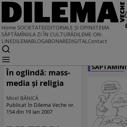
Home
SOCIETATE
EDITORIALE ȘI OPINII
TEMA
SĂPTĂMÎNII
LA ZI ÎN CULTURĂ
DILEME ON-
LINE
DILEMABLOG
ABONARE
DIGITAL
Contact
Home
CARICATU
Societate
SĂPTĂMÎNI
DIN POLUL PLUS
În oglindă: mass-
media şi religia
Mirel BĂNICĂ
Publicat în Dilema Veche nr.
154 din 19 Ian 2007