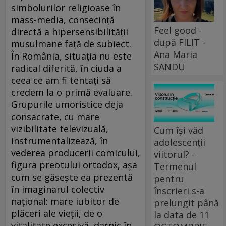
Feel good -
după FILIT -
Ana Maria
SANDU
Cum își văd
adolescenții
viitorul? -
Termenul
pentru
înscrieri s-a
prelungit până
la data de 11