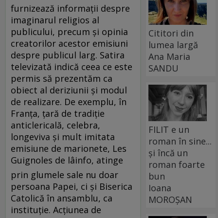
Cititori din
lumea largă
Ana Maria
SANDU
FILIT e un
roman în sine...
și încă un
roman foarte
bun
Ioana
MOROȘAN