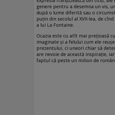
Expresia franțuzească din titlu, ale 
genere pentru a desemna un vis, un
după o lume diferită sau o circumst
puțin din secolul al XVII-lea, de cîn
a lui La Fontaine.
Ocazia este cu atît mai prețioasă c
imaginate și a felului cum ele reuș
prezentului, ci uneori chiar să det
are nevoie de această inspirație, ia
faptul că peste un milion de români