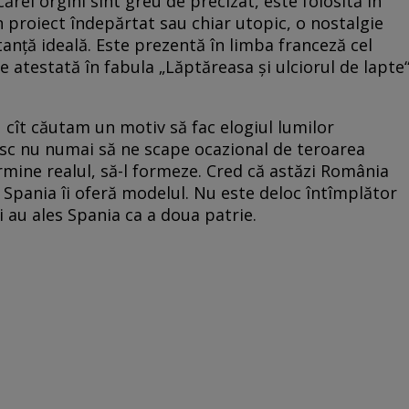
cărei orgini sînt greu de precizat, este folosită în
 proiect îndepărtat sau chiar utopic, o nostalgie
anță ideală. Este prezentă în limba franceză cel
d e atestată în fabula „Lăptăreasa și ulciorul de lapte
u cît căutam un motiv să fac elogiul lumilor
esc nu numai să ne scape ocazional de teroarea
ermine realul, să-l formeze. Cred că astăzi România
r Spania îi oferă modelul. Nu este deloc întîmplător
 au ales Spania ca a doua patrie.