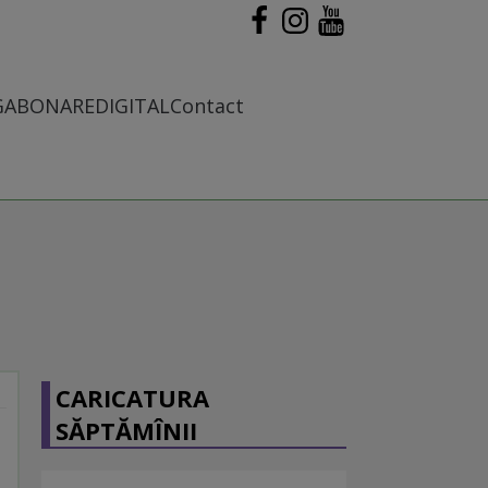
G
ABONARE
DIGITAL
Contact
CARICATURA
SĂPTĂMÎNII