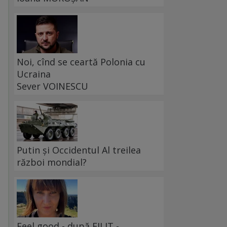
Noi, cînd se ceartă Polonia cu
Ucraina
Sever VOINESCU
Putin și Occidentul Al treilea
război mondial?
Feel good - după FILIT -