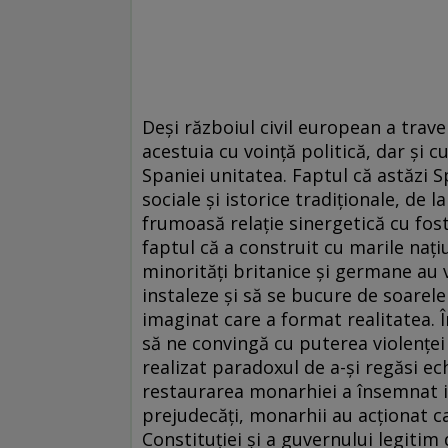
Deși războiul civil european a trav
acestuia cu voință politică, dar și 
Spaniei unitatea. Faptul că astăzi 
sociale și istorice tradiționale, de l
frumoasă relație sinergetică cu fos
faptul că a construit cu marile națiu
minorități britanice și germane au v
instaleze și să se bucure de soarele
imaginat care a format realitatea. Î
să ne convingă cu puterea violenței
realizat paradoxul de a-și regăsi ech
restaurarea monarhiei a însemnat in
prejudecăți, monarhii au acționat c
Constituției și a guvernului legitim 