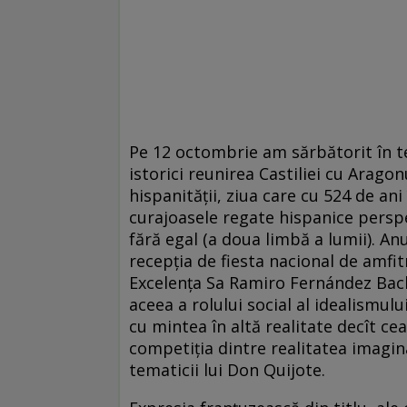
Pe 12 octombrie am sărbătorit în ter
istorici reunirea Castiliei cu Aragon
hispanității, ziua care cu 524 de ani
curajoasele regate hispanice perspect
fără egal (a doua limbă a lumii). A
recepția de fiesta nacional de amfit
Excelența Sa Ramiro Fernández Bachi
aceea a rolului social al idealismului
cu mintea în altă realitate decît ce
competiția dintre realitatea imagin
tematicii lui Don Quijote.