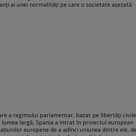
anți ai unei normalități pe care o societate așezată
re a regimului parlamentar, bazat pe libertăți civile
 lumea largă, Spania a intrat în proiectul european
 națiunilor europene de a adînci uniunea dintre ele, d