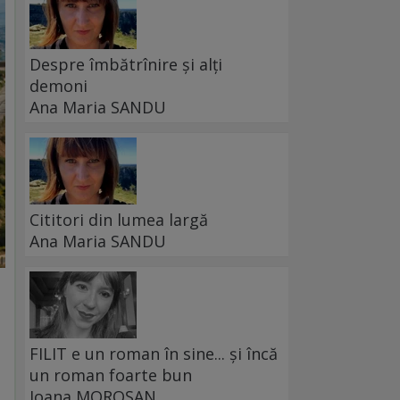
Despre îmbătrînire și alți
demoni
Ana Maria SANDU
Cititori din lumea largă
Ana Maria SANDU
FILIT e un roman în sine... și încă
un roman foarte bun
Ioana MOROȘAN