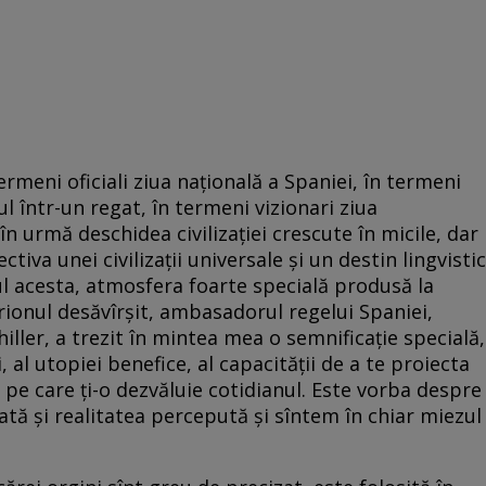
meni oficiali ziua națională a Spaniei, în termeni
ul într-un regat, în termeni vizionari ziua
 în urmă deschidea civilizației crescute în micile, dar
iva unei civilizații universale și un destin lingvistic
nul acesta, atmosfera foarte specială produsă la
rionul desăvîrșit, ambasadorul regelui Spaniei,
ller, a trezit în mintea mea o semnificație specială,
, al utopiei benefice, al capacității de a te proiecta
a pe care ți-o dezvăluie cotidianul. Este vorba despre
ată și realitatea percepută și sîntem în chiar miezul