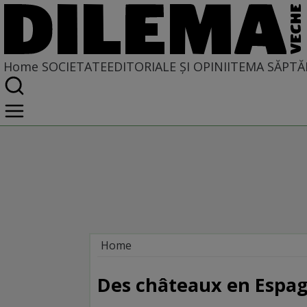
Home
SOCIETATE
EDITORIALE ȘI OPINII
TEMA SĂPTĂ
Home
Societate
DIN POLUL PLUS
Des châteaux en Espa