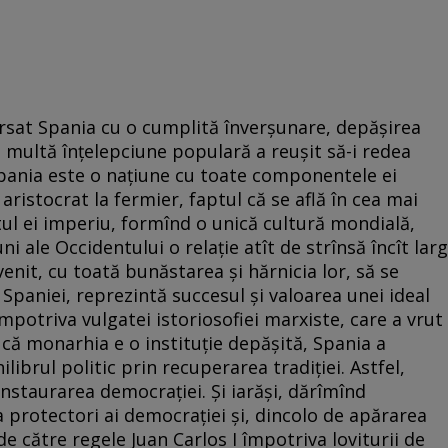
ersat Spania cu o cumplită înverșunare, depășirea
cu multă înțelepciune populară a reușit să-i redea
Spania este o națiune cu toate componentele ei
a aristocrat la fermier, faptul că se află în cea mai
tul ei imperiu, formînd o unică cultură mondială,
ni ale Occidentului o relație atît de strînsă încît larg
enit, cu toată bunăstarea și hărnicia lor, să se
 Spaniei, reprezintă succesul și valoarea unei ideal
mpotriva vulgatei istoriosofiei marxiste, care a vrut
 că monarhia e o instituție depășită, Spania a
ilibrul politic prin recuperarea tradiției. Astfel,
staurarea democrației. Și iarăși, dărîmînd
a protectori ai democrației și, dincolo de apărarea
de către regele Juan Carlos I împotriva loviturii de