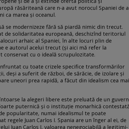
uropene și de a și extinde oferta politică și
ropă răsăriteană care n-a avut norocul Spaniei de a
uni ca marea și oceanul.
 să se modernizeze fără să piardă nimic din trecut.
t de solidaritatea europeană, deschizînd teritoriul
locuri arhaic al Spaniei, în alte locuri plin de
e e autorul acelui trecut (și aici mă refer la
 conservat cu o ideală scrupulozitate.
nfruntat cu toate crizele specifice transformărilor
, deși a suferit de război, de sărăcie, de izolare și
pare uneori prea rapidă, a făcut din idealism cea ma
întoarse la alegeri libere este preluată de un guvern
oarte puternică și o instituție monarhică contestat
e de popularitate, numai idealismul te poate
t regele Juan Carlos I. Spania are un înger al ei, de
ui Juan Carlos I, valoarea nenegociabilă a le­gi­timi­