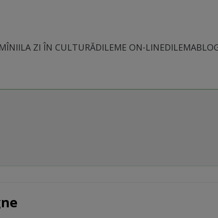
MÎNII
LA ZI ÎN CULTURĂ
DILEME ON-LINE
DILEMABLO
gne