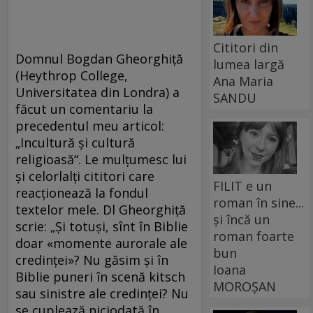
Cititori din
Domnul Bogdan Gheorghiţă
lumea largă
(Heythrop College,
Ana Maria
Universitatea din Londra) a
SANDU
făcut un comentariu la
precedentul meu articol:
„Incultură şi cultură
religioasă“. Le mulţumesc lui
şi celorlalţi cititori care
FILIT e un
reacţionează la fondul
roman în sine...
textelor mele. Dl Gheorghiţă
și încă un
scrie: „Şi totuşi, sînt în Biblie
roman foarte
doar «momente aurorale ale
bun
credinței»? Nu găsim şi în
Ioana
Biblie puneri în scenă kitsch
MOROȘAN
sau sinistre ale credinţei? Nu
se cuplează niciodată în