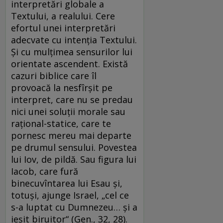
interpretări globale a
Textului, a realului. Cere
efortul unei interpretări
adecvate cu intenţia Textului.
Şi cu mulţimea sensurilor lui
orientate ascendent. Există
cazuri biblice care îl
provoacă la nesfîrşit pe
interpret, care nu se predau
nici unei soluţii morale sau
raţional-statice, care te
pornesc mereu mai departe
pe drumul sensului. Povestea
lui Iov, de pildă. Sau figura lui
Iacob, care fură
binecuvîntarea lui Esau şi,
totuşi, ajunge Israel, „cel ce
s-a luptat cu Dumnezeu… şi a
ieşit biruitor“ (Gen., 32, 28).