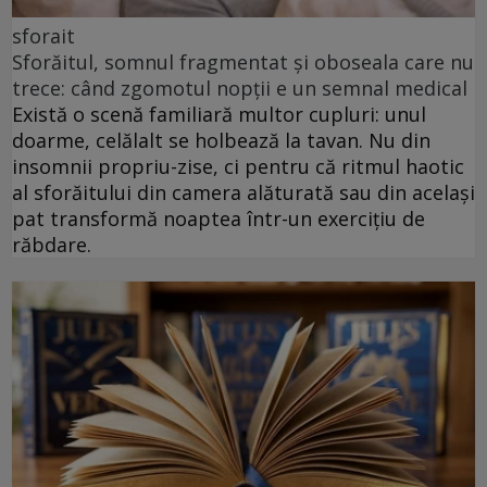
sforait
Sforăitul, somnul fragmentat și oboseala care nu
trece: când zgomotul nopții e un semnal medical
Există o scenă familiară multor cupluri: unul
doarme, celălalt se holbează la tavan. Nu din
insomnii propriu-zise, ci pentru că ritmul haotic
al sforăitului din camera alăturată sau din același
pat transformă noaptea într-un exercițiu de
răbdare.