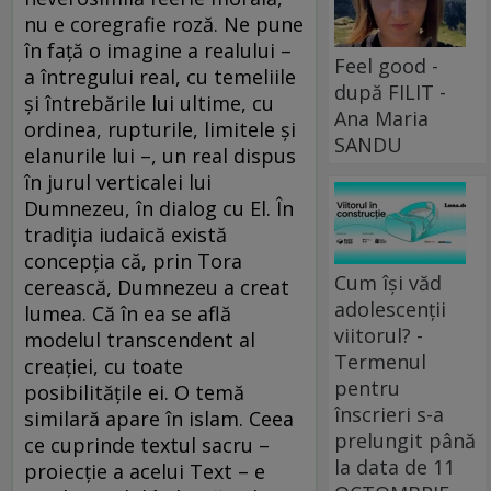
nu e coregrafie roză. Ne pune
în faţă o imagine a realului –
Feel good -
a întregului real, cu temeliile
după FILIT -
şi întrebările lui ultime, cu
Ana Maria
ordinea, rupturile, limitele şi
SANDU
elanurile lui –, un real dispus
în jurul verticalei lui
Dumnezeu, în dialog cu El. În
tradiţia iudaică există
concepţia că, prin Tora
Cum își văd
cerească, Dumnezeu a creat
adolescenții
lumea. Că în ea se află
viitorul? -
modelul transcendent al
Termenul
creaţiei, cu toate
pentru
posibilităţile ei. O temă
înscrieri s-a
similară apare în islam. Ceea
prelungit până
ce cuprinde textul sacru –
la data de 11
proiecţie a acelui Text – e