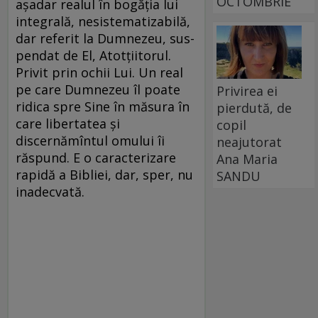
OCTOMBRIE
aşadar realul în bogăţia lui
integrală, nesistematizabilă,
dar referit la Dumnezeu, sus-
pendat de El, Atotţiitorul.
Privit prin ochii Lui. Un real
pe care Dumnezeu îl poate
Privirea ei
ridica spre Sine în măsura în
pierdută, de
care libertatea şi
copil
discernămîntul omului îi
neajutorat
răspund. E o caracterizare
Ana Maria
rapidă a Bibliei, dar, sper, nu
SANDU
inadecvată.