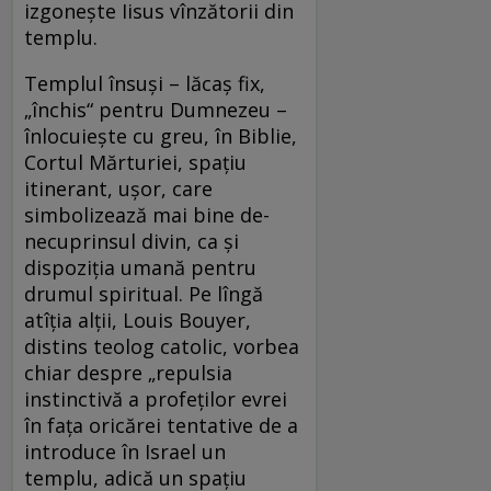
izgoneşte Iisus vînzătorii din
templu.
Templul însuşi – lăcaş fix,
„închis“ pentru Dumnezeu –
înlocuieşte cu greu, în Biblie,
Cortul Mărturiei, spaţiu
itinerant, uşor, care
simbolizează mai bine de-
necuprinsul divin, ca şi
dispoziţia umană pentru
drumul spiritual. Pe lîngă
atîţia alţii, Louis Bouyer,
distins teolog catolic, vorbea
chiar despre „repulsia
instinctivă a profeţilor evrei
în faţa oricărei tentative de a
introduce în Israel un
templu, adică un spaţiu