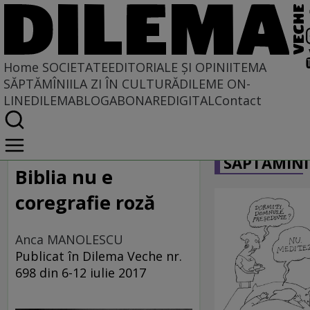
Home
SOCIETATE
EDITORIALE ȘI OPINII
TEMA
SĂPTĂMÎNII
LA ZI ÎN CULTURĂ
DILEME ON-
LINE
DILEMABLOG
ABONARE
DIGITAL
Contact
Home
CARICATU
Societate
SĂPTĂMÎNI
DIN POLUL PLUS
Biblia nu e
coregrafie roză
Anca MANOLESCU
Publicat în Dilema Veche nr.
698 din 6-12 iulie 2017