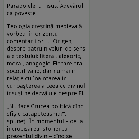
Parabolele lui Iisus. Adevărul
ca poveste.
Teologia creştină medievală
vorbea, în orizontul
comentariilor lui Origen,
despre patru niveluri de sens
ale textului: literal, alegoric,
moral, anagogic. Fiecare era
socotit valid, dar numai în
relaţie cu înaintarea în
cunoaşterea a ceea ce divinul
însuşi ne dezvăluie despre El.
„Nu face Crucea politică cînd
sfîşie catapeteasma?“,
spuneţi. În momentul – de la
încrucişarea istoriei cu
prezentul divin – cînd se