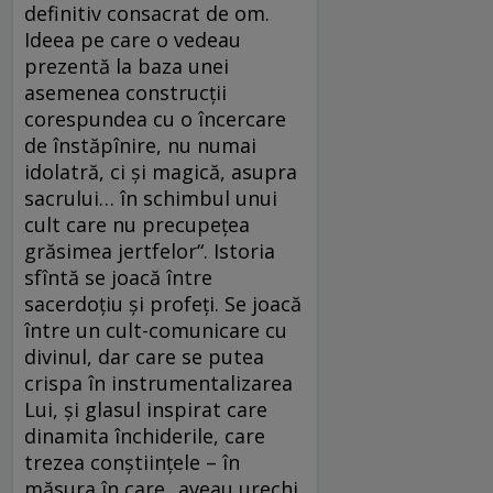
definitiv consacrat de om.
Ideea pe care o vedeau
prezentă la baza unei
asemenea construcţii
corespundea cu o încercare
de înstăpînire, nu numai
idolatră, ci şi magică, asupra
sacrului… în schimbul unui
cult care nu precupeţea
grăsimea jertfelor“. Istoria
sfîntă se joacă între
sacerdoţiu şi profeţi. Se joacă
între un cult-comunicare cu
divinul, dar care se putea
crispa în instrumentalizarea
Lui, şi glasul inspirat care
dinamita închiderile, care
trezea conştiinţele – în
măsura în care „aveau urechi