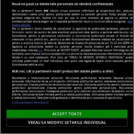
Nouă ne pasă ca datele tale personale să rămână confidențiale
Noi și partenerii noștri
606
stocăm și/sau accesăm informații pe dispozitivul dvs., precum
identificatorii cookie unici pentru prelucrarea datelor cu caracter personal. Puteți accepta sau
gestiona alegerile dvs. făcând clic mai jos sau în orice moment, pe pagina cu politica de
confidențialitate. Aceste alegeri vor fi raportate partenerilor noștri și nu vă vor afecta navigarea.
Mai
multe detalii
Noi si partenerii nostri (retelele de socializare si agentiile de publicitate partenere, precum si
furnizorii nostri de servicii de date analitice) prelucram date pentru a permite website-ului sa
functioneze, pentru a personaliza continutul si anunturile publicitare afisate in functie de
interesele si/sau profilul dvs., pentru a va oferi functionalitati aferente retelelor de socializare si
pentru a analiza traficul pe website. Beneficiati de drepturile prevazute de art. 15-22 din GDPR in
legatura cu prelucrarea datelor cu caracter personal. Aceste drepturi pot fi exercitate prin
modalitatea indicata
aici
. Prin click pe “ACCEPT TOATE”, acceptati folosirea tuturor Tehnologiilor de
tip Cookie, care implica inclusiv acceptul dvs. cu privire la stocarea/accesarea informatiilor de catre
Vendor-ii cu care colaboram. Prin click pe “VREAU SA MODIFIC SETARILE INDIVIDUAL” puteti
schimba preferintele in mod individual, mai putin cele legate de cookie strict necesare pentru
functionarea website-ului.
confort
Atât noi, cât și partenerii noștri prelucrăm datele pentru a oferi:
Produse esențiale pentru confortul casei tale
Dezvoltarea și îmbunătățirea serviciilor. Măsurarea performanței reclamelor. Stocarea și/sau
accesarea informațiilor de pe un dispozitiv. Utilizarea profilurilor pentru selectarea conținutului
Confortul unei locuințe nu este dat doar de
personalizat. Crearea profilurilor de conținut personalizat. Utilizarea profilurilor pentru selectarea
publicității personalizate. Crearea profilurilor pentru publicitate personalizată. Măsurarea
dimensiunea spațiului sau de aspectul
performanței conținutului. Înțelegerea publicului prin statistici sau combinații de date din surse
diferite. Utilizarea de date limitate pentru a selecta publicitatea. Utilizarea datelor limitate pentru
a selecta conținutul. Date precise de geolocație și identificarea prin scanarea dispozitivului.
mobilierului, ci de modul în care toate
Listă parteneri (furnizori)
elementele funcționează împreună pentru a crea
o atmosferă echilibrată.
ACCEPT TOATE
VREAU SA MODIFIC SETARILE INDIVIDUAL