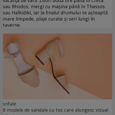
vacanța de vară. Zbori două ore până în Creta
sau Rhodos, mergi cu mașina până în Thassos
sau Halkidiki, iar la finalul drumului te așteaptă
mare limpede, plaje curate și seri lungi în
taverne.
snfale
8 modele de sandale cu toc care alungesc vizual