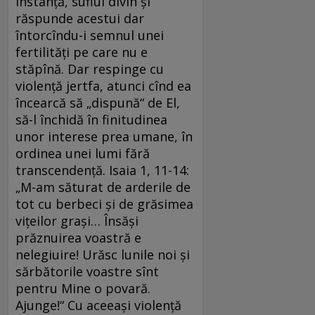
instanţă, suflul divin şi
răspunde acestui dar
întorcîndu-i semnul unei
fertilităţi pe care nu e
stăpînă. Dar respinge cu
violenţă jertfa, atunci cînd ea
încearcă să „dispună“ de El,
să-l închidă în finitudinea
unor interese prea umane, în
ordinea unei lumi fără
transcendenţă. Isaia 1, 11-14:
„M-am săturat de arderile de
tot cu berbeci şi de grăsimea
viţeilor graşi… Însăşi
prăznuirea voastră e
nelegiuire! Urăsc lunile noi şi
sărbătorile voastre sînt
pentru Mine o povară.
Ajunge!“ Cu aceeaşi violenţă