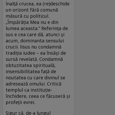
înalţă crucea, ea (re)deschide
un orizont fără comună
măsură cu politicul.
„Împărăţia Mea nu e din
lumea aceasta.“ Referinţa de
sus e cea care dă, atunci şi
acum, dominanta sensului
crucii. Iisus nu condamnă
tradiţia iudee – ea însăşi de
sursă revelată. Condamnă
obtuzitatea spirituală,
insensibilitatea faţă de
noutatea cu care divinul se
adresează omului. Critică
templul ca instituţie-
închidere, ceea ce făcuseră şi
profeţii evrei.
Sigur că, de-a lungul