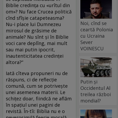
Biblie credinţa cu «urîtul din
om»? Nu face Crucea politică
cînd sfîşie catapeteasma?
Noi, cînd se
Nu-i place lui Dumnezeu
ceartă Polonia
mirosul de grăsime de
cu Ucraina
animale? Nu sînt şi în Biblie
Sever
voci care deplîng, mai mult
VOINESCU
sau mai putin ipocrit,
inautenticitatea credinţei
altora?“
Iată cîteva propuneri nu de
răspuns, ci de reflecţie
Putin și
comună, cum se potriveşte
Occidentul Al
unei asemenea materii. Le
treilea război
schiţez doar, fiindcă ne aflăm
mondial?
în spaţiul unei pagini de
revistă. În-tîi: Biblia nu e o
neverosimilă feerie morală,