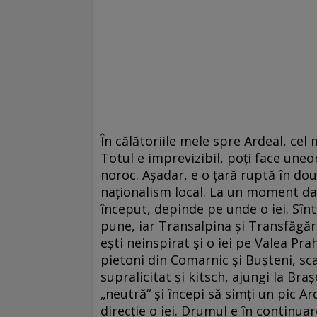
În călătoriile mele spre Ardeal, cel
Totul e imprevizibil, poți face uneo
noroc. Așadar, e o țară ruptă în dou
naționalism local. La un moment dat
început, depinde pe unde o iei. Sînt
pune, iar Transalpina și Transfăgără
ești neinspirat și o iei pe Valea Prah
pietoni din Comarnic și Bușteni, sca
supralicitat și kitsch, ajungi la Bra
„neutră“ și începi să simți un pic A
direcție o iei. Drumul e în continua