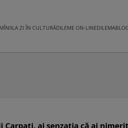
MÎNII
LA ZI ÎN CULTURĂ
DILEME ON-LINE
DILEMABLO
i Carpați, ai senzația că ai nimeri