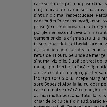
care se opresc pe la popasuri mai ș
nu-ți mai aduc chiar în scîrbă cafeau
sînt un pic mai respectuoase. Parcă
continuăm în aceeași notă, ușor ironi
grase (unu-i moldovan, unu-i ungure
porțile mai ascund ceva din măruntai
oamenilor de la crîșma satului e mai
în sud, doar doi-trei bețivi care nu
ești din nou neinspirat și o iei pe 
refuz de TIR-uri, pe unde se merge 
sînt mai vizibile. După ce treci de 
mea), apoi treci prin încă enigmati
am cercetat etimologia, prefer să-mi
îndrepți spre Sibiu, începe Mărginim
spre Sebeș și Alba Iulia, nu doar peis
care nu mai seamănă cu o înșiruire d
au mai multă personalitate, la fel 
chiar deloc cu cele din sud. Sărăcie 
demonstrativă. Oamenii par mai adapt