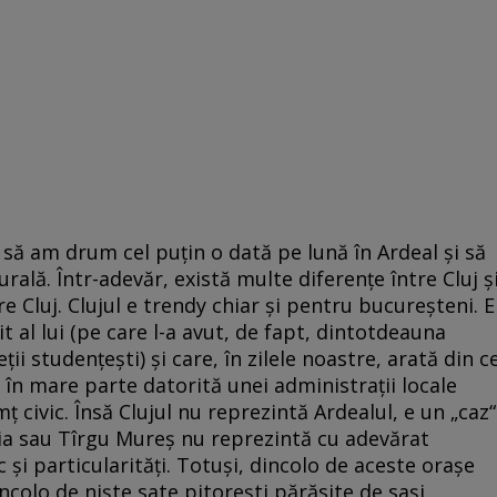
 să am drum cel puțin o dată pe lună în Ardeal și să
rală. Într-adevăr, există multe diferențe între Cluj ș
e Cluj. Clujul e trendy chiar și pentru bucureșteni. E
t al lui (pe care l-a avut, de fapt, dintotdeauna
ții studențești) și care, în zilele noastre, arată din c
, în mare parte datorită unei administrații locale
ț civic. Însă Clujul nu reprezintă Ardealul, e un „caz“
Iulia sau Tîrgu Mureș nu reprezintă cu adevărat
c și particularități. Totuși, dincolo de aceste orașe
ncolo de niște sate pitorești părăsite de sași,