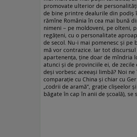
promovate ulterior de personalități
de bine printre dealurile din podiș î
rămîne România în cea mai bună din
nimeni – pe moldoveni, pe olteni, 
regățeni, cu o personalitate aproap
de secol. Nu-i mai pomenesc și pe bă
mă vor contrazice. Iar tot discursul ă
apartenența, ține doar de mîndria l
atunci și de provinciile ei, de zecile
deși vorbesc aceeași limbă? Noi ne î
comparație cu China și chiar cu Germ
„codrii de aramă“, grație clișeelor ș
băgate în cap în anii de școală), se 