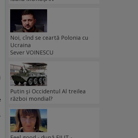
Noi, cînd se ceartă Polonia cu
Ucraina
Sever VOINESCU
i
Putin și Occidentul Al treilea
război mondial?
e
.
Feel good - după FILIT -