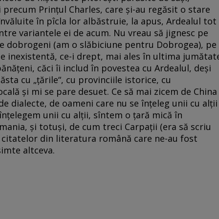
 precum Prințul Charles, care și-au regăsit o stare
nvăluite în pîcla lor albăstruie, la apus, Ardealul tot
tre variantele ei de acum. Nu vreau să jignesc pe
pe dobrogeni (am o slăbiciune pentru Dobrogea), pe
e inexistentă, ce-i drept, mai ales în ultima jumătat
nățeni, căci îi includ în povestea cu Ardealul, deși
sta cu „țările“, cu provinciile istorice, cu
ocală și mi se pare desuet. Ce să mai zicem de China
 de dialecte, de oameni care nu se înțeleg unii cu alții
nțelegem unii cu alții, sîntem o țară mică în
ania, și totuși, de cum treci Carpații (era să scriu
i citatelor din literatura română care ne-au fost
simte altceva.