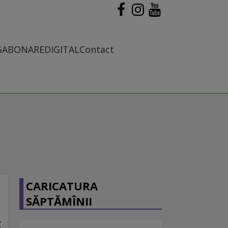
G
ABONARE
DIGITAL
Contact
CARICATURA
SĂPTĂMÎNII
t