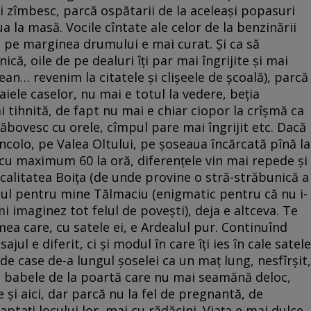
i zîmbesc, parcă ospătarii de la aceleași popasuri
a la masă. Vocile cîntate ale celor de la benzinării
 pe marginea drumului e mai curat. Și ca să
că, oile de pe dealuri îți par mai îngrijite și mai
an… revenim la citatele și clișeele de școală), parcă
ele caselor, nu mai e totul la vedere, beția
 tihnită, de fapt nu mai e chiar ciopor la crîșmă ca
 zăbovesc cu orele, cîmpul pare mai îngrijit etc. Dacă
dincolo, pe Valea Oltului, pe șoseaua încărcată pînă la
cu maximum 60 la oră, diferențele vin mai repede și
localitatea Boița (de unde provine o stră-străbunică a
cul pentru mine Tălmaciu (enigmatic pentru că nu i-
 imaginez tot felul de povești), deja e altceva. Te
ea care, cu satele ei, e Ardealul pur. Continuînd
ajul e diferit, ci și modul în care îți ies în cale satele
e case de-a lungul șoselei ca un maț lung, nesfîrșit,
și babele de la poartă care nu mai seamănă deloc,
e și aici, dar parcă nu la fel de pregnantă, de
ați locului lor, mai cu rădăcini. Viața e mai dulce.