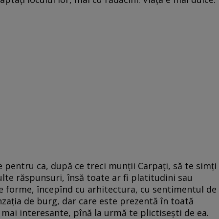
e pentru ca, după ce treci munții Carpați, să te simți
lte răspunsuri, însă toate ar fi platitudini sau
ite forme, începînd cu arhitectura, cu sentimentul de
nzația de burg, dar care este prezentă în toată
mai interesante, pînă la urmă te plictisești de ea.