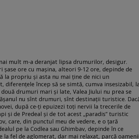
 mai mult m-a deranjat lipsa drumurilor, desigur.
ri șase ore cu mașina, alteori 9-12 ore, depinde de
ă la propriu și asta nu mai ține de nici un
, diferențele încep să se simtă, cumva insesizabil, l
 două drumuri mari și late, Valea Jiului nu prea se
șanul nu sînt drumuri, sînt destinații turistice. Dac
ovei, după ce-ți epuizezi toți nervii la trecerile de
pi și de Predeal și de tot acest „paradis“ turistic
șov, care, din punctul meu de vedere, e o țară
rdealul pe la Codlea sau Ghimbav, depinde în ce
re la fel de aglomerat, dar mai relaxat, parcă oameni