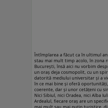
Întîmplarea a făcut ca în ultimul an
stau mai mult timp acolo, în zona ru
București, însă aici nu vorbim despr
un oraș deja cosmopolit, cu un spiri
datorită mediului universitar și a vie
în ce mai bine și oferă oportunități
coerente, dar și unor cetățeni cu sim
Nici Sibiul, nici Oradea, nici Alba 
Ardealul, fiecare oraș are un specifi
mai mult sau mai puțin turistice, di