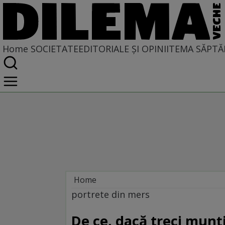
Home
SOCIETATE
EDITORIALE ȘI OPINII
TEMA SĂPTĂ
Home
Societate
portrete din mers
De ce, dacă treci munți