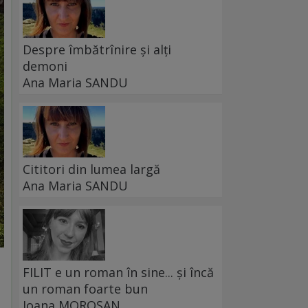
Despre îmbătrînire și alți
demoni
Ana Maria SANDU
Cititori din lumea largă
Ana Maria SANDU
FILIT e un roman în sine... și încă
un roman foarte bun
Ioana MOROȘAN