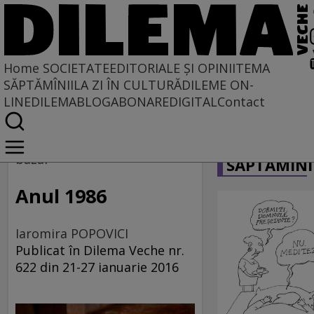
Home
SOCIETATE
EDITORIALE ȘI OPINII
TEMA
SĂPTĂMÎNII
LA ZI ÎN CULTURĂ
DILEME ON-
LINE
DILEMABLOG
ABONARE
DIGITAL
Contact
Home
CARICATU
Societate
bazar
SĂPTĂMÎNI
Anul 1986
Iaromira POPOVICI
Publicat în Dilema Veche nr.
622 din 21-27 ianuarie 2016