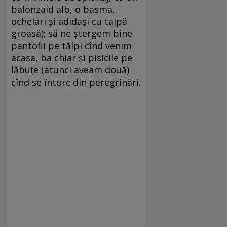
balonzaid alb, o basma,
ochelari și adidași cu talpă
groasă); să ne ștergem bine
pantofii pe tălpi cînd venim
acasa, ba chiar și pisicile pe
lăbuțe (atunci aveam două)
cînd se întorc din peregrinări.