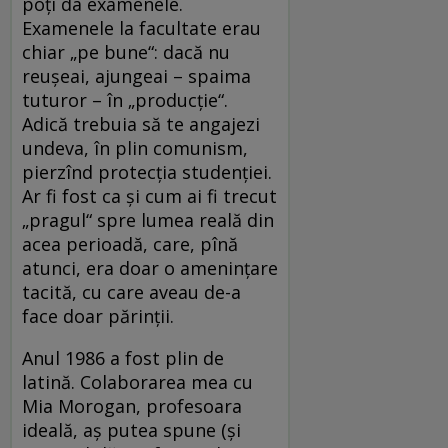
poți da examenele.
Examenele la facultate erau
chiar „pe bune“: dacă nu
reușeai, ajungeai – spaima
tuturor – în „producție“.
Adică trebuia să te angajezi
undeva, în plin comunism,
pierzînd protecția studenției.
Ar fi fost ca și cum ai fi trecut
„pragul“ spre lumea reală din
acea perioadă, care, pînă
atunci, era doar o amenințare
tacită, cu care aveau de-a
face doar părinții.
Anul 1986 a fost plin de
latină. Colaborarea mea cu
Mia Morogan, profesoara
ideală, aș putea spune (și