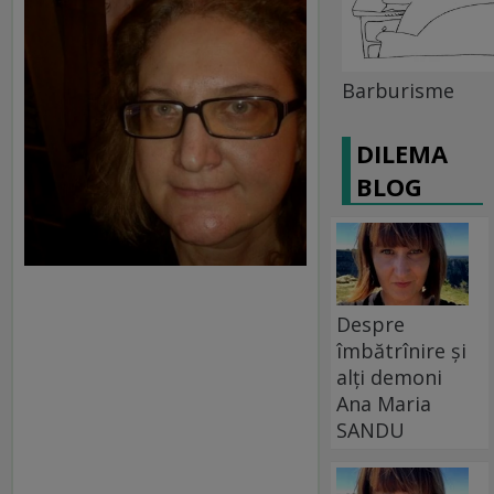
Barburisme
DILEMA
BLOG
Despre
îmbătrînire și
alți demoni
Ana Maria
SANDU