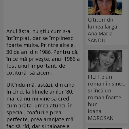
Cititori din
lumea largă
Anul ăsta, nu știu cum s-a
Ana Maria
întîmplat, dar se împlinesc
SANDU
foarte multe. Printre altele,
30 de ani din 1986. Pentru că,
în ce mă privește, anul 1986 a
fost unul important, de
cotitură, să zicem.
FILIT e un
roman în sine...
Uitîndu-mă, astăzi, din cînd
și încă un
în cînd, la filmele anilor ’80,
roman foarte
mai că nu-mi vine să cred
bun
cum arăta lumea atunci: în
Ioana
special, coafurile prea
MOROȘAN
perfecte, prea aranjate mă
fac să rîd, dar și taioarele