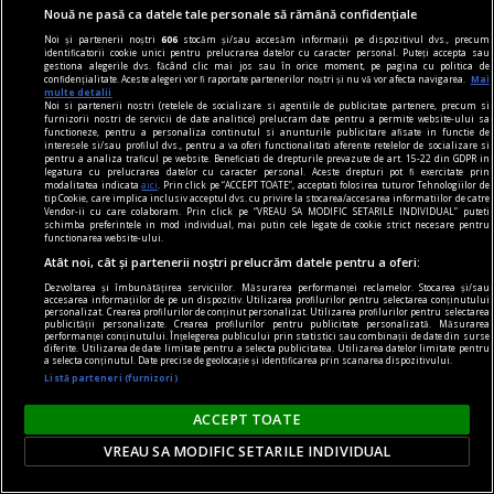
Nouă ne pasă ca datele tale personale să rămână confidențiale
Noi și partenerii noștri
606
stocăm și/sau accesăm informații pe dispozitivul dvs., precum
identificatorii cookie unici pentru prelucrarea datelor cu caracter personal. Puteți accepta sau
gestiona alegerile dvs. făcând clic mai jos sau în orice moment, pe pagina cu politica de
confidențialitate. Aceste alegeri vor fi raportate partenerilor noștri și nu vă vor afecta navigarea.
Mai
multe detalii
Noi si partenerii nostri (retelele de socializare si agentiile de publicitate partenere, precum si
furnizorii nostri de servicii de date analitice) prelucram date pentru a permite website-ului sa
functioneze, pentru a personaliza continutul si anunturile publicitare afisate in functie de
interesele si/sau profilul dvs., pentru a va oferi functionalitati aferente retelelor de socializare si
pentru a analiza traficul pe website. Beneficiati de drepturile prevazute de art. 15-22 din GDPR in
legatura cu prelucrarea datelor cu caracter personal. Aceste drepturi pot fi exercitate prin
modalitatea indicata
aici
. Prin click pe “ACCEPT TOATE”, acceptati folosirea tuturor Tehnologiilor de
tip Cookie, care implica inclusiv acceptul dvs. cu privire la stocarea/accesarea informatiilor de catre
Vendor-ii cu care colaboram. Prin click pe “VREAU SA MODIFIC SETARILE INDIVIDUAL” puteti
consum
schimba preferintele in mod individual, mai putin cele legate de cookie strict necesare pentru
functionarea website-ului.
Cât din ce cumpărăm este necesar și cât este
Atât noi, cât și partenerii noștri prelucrăm datele pentru a oferi:
doar influența trendurilor
Dezvoltarea și îmbunătățirea serviciilor. Măsurarea performanței reclamelor. Stocarea și/sau
Trăim în era consumului. Nu doar de produse, ci
accesarea informațiilor de pe un dispozitiv. Utilizarea profilurilor pentru selectarea conținutului
personalizat. Crearea profilurilor de conținut personalizat. Utilizarea profilurilor pentru selectarea
și de informații, de social media, consumăm
publicității personalizate. Crearea profilurilor pentru publicitate personalizată. Măsurarea
performanței conținutului. Înțelegerea publicului prin statistici sau combinații de date din surse
aproape orice. Oare care este linia dintre nevoile
diferite. Utilizarea de date limitate pentru a selecta publicitatea. Utilizarea datelor limitate pentru
a selecta conținutul. Date precise de geolocație și identificarea prin scanarea dispozitivului.
noastre și influența exterioară care ne împinge
Listă parteneri (furnizori)
(sau ne atrage?) spre această tendință
ACCEPT TOATE
generalizată de a absorbi totul?
VREAU SA MODIFIC SETARILE INDIVIDUAL