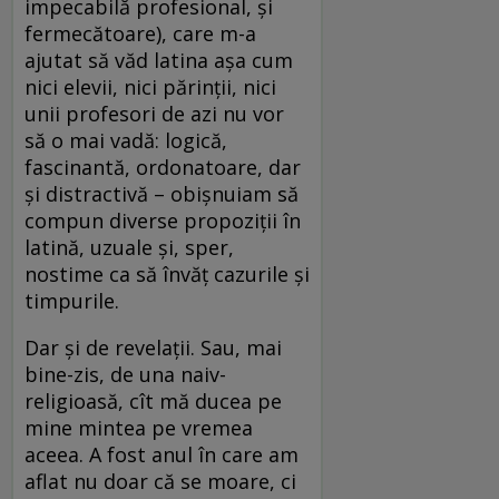
impecabilă profesional, și
fermecătoare), care m-a
ajutat să văd latina așa cum
nici elevii, nici părinții, nici
unii profesori de azi nu vor
să o mai vadă: logică,
fascinantă, ordonatoare, dar
și distractivă – obișnuiam să
compun diverse propoziții în
latină, uzuale și, sper,
nostime ca să învăț cazurile și
timpurile.
Dar și de revelații. Sau, mai
bine-zis, de una naiv-
religioasă, cît mă ducea pe
mine mintea pe vremea
aceea. A fost anul în care am
aflat nu doar că se moare, ci