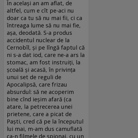
În același an am aflat, de
altfel, cum e cît pe-aci nu
doar ca tu să nu mai fii, ci ca
întreaga lume să nu mai fie,
așa, deodată. S-a produs
accidentul nuclear de la
Cernobîl, și pe lîngă faptul că
ni s-a dat iod, care ne-a ars la
stomac, am fost instruiți, la
școală și acasă, în privința
unui set de reguli de
Apocalipsă, care frizau
absurdul: să ne acoperim
bine cînd ieșim afară (ca
atare, la petrecerea unei
prietene, care a picat de
Paști, cred că pe la începutul
lui mai, m-am dus camuflată
ca-n filmele de spionaj, cu un