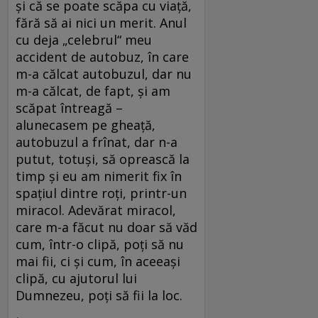
și că se poate scăpa cu viață,
fără să ai nici un merit. Anul
cu deja „celebrul“ meu
accident de autobuz, în care
m-a călcat autobuzul, dar nu
m-a călcat, de fapt, și am
scăpat întreagă –
alunecasem pe gheață,
autobuzul a frînat, dar n-a
putut, totuși, să oprească la
timp și eu am nimerit fix în
spațiul dintre roți, printr-un
miracol. Adevărat miracol,
care m-a făcut nu doar să văd
cum, într-o clipă, poți să nu
mai fii, ci și cum, în aceeași
clipă, cu ajutorul lui
Dumnezeu, poți să fii la loc.