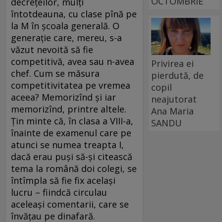
OCTOMBRIE
decrețeilor, mulți
întotdeauna, cu clase pînă pe
la M în școala generală. O
generație care, mereu, s-a
văzut nevoită să fie
competitivă, avea sau n-avea
Privirea ei
chef. Cum se măsura
pierdută, de
competitivitatea pe vremea
copil
aceea? Memorizînd și iar
neajutorat
memorizînd, printre altele.
Ana Maria
Țin minte că, în clasa a VIII-a,
SANDU
înainte de examenul care pe
atunci se numea treapta I,
dacă erau puși să-și citească
tema la română doi colegi, se
întîmpla să fie fix același
lucru – fiindcă circulau
aceleași comentarii, care se
învățau pe dinafară.