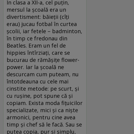
În clasa a XII-a, cel puțin,
mersul la școală era un
divertisment: băieții (cîți
erau) jucau fotbal în curtea
școlii, iar fetele – badminton,
în timp ce fredonau din
Beatles. Eram un fel de
hippies întîrziați, care se
bucurau de rămășițe flower-
power. Iar la școală ne
descurcam cum puteam, nu
întotdeauna cu cele mai
cinstite metode: pe scurt, și
cu rușine, pot spune că și
copiam. Exista moda fițuicilor
specializate, mici și ca niște
armonici, pentru cine avea
timp și chef să le facă. Sau se
putea copia, pur și simplu,