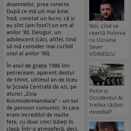
doamnelor, prea corecte.
După ce mă uit mai bine,
însă, constat un lucru: că și
eu sînt (am fost?) un om al
Noi, cînd se
anilor ’80. Desigur, un
ceartă Polonia
adolescent (căci, altfel, tind
cu Ucraina
să mă consider mai curînd
Sever
unul al anilor ’90).
VOINESCU
În anul de grație 1986 îmi
petreceam, aparent destul
de tihnit, ultimul an de liceu
la Școala Centrală de azi, pe
Putin și
atunci „Zoia
Occidentul Al
Kosmodemianskaia“ – un soi
treilea război
de pension comunist, în care
mondial?
eram incredibil de multe
fete, cu doar cinci băieți în
clasă. Într-o atmosferă, deci,