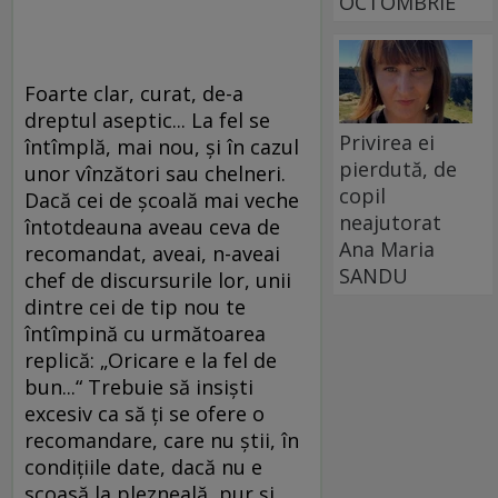
OCTOMBRIE
Foarte clar, curat, de-a
dreptul aseptic... La fel se
Privirea ei
întîmplă, mai nou, şi în cazul
pierdută, de
unor vînzători sau chelneri.
copil
Dacă cei de şcoală mai veche
neajutorat
întotdeauna aveau ceva de
Ana Maria
recomandat, aveai, n-aveai
SANDU
chef de discursurile lor, unii
dintre cei de tip nou te
întîmpină cu următoarea
replică: „Oricare e la fel de
bun...“ Trebuie să insişti
excesiv ca să ţi se ofere o
recomandare, care nu ştii, în
condiţiile date, dacă nu e
scoasă la plezneală, pur şi