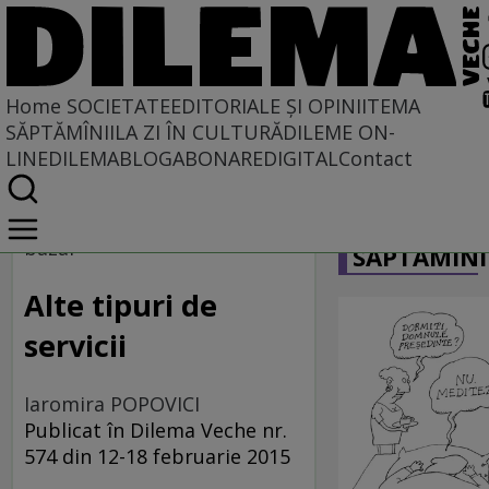
Home
SOCIETATE
EDITORIALE ȘI OPINII
TEMA
SĂPTĂMÎNII
LA ZI ÎN CULTURĂ
DILEME ON-
LINE
DILEMABLOG
ABONARE
DIGITAL
Contact
Home
CARICATU
Societate
bazar
SĂPTĂMÎNI
Alte tipuri de
servicii
Iaromira POPOVICI
Publicat în Dilema Veche nr.
574 din 12-18 februarie 2015