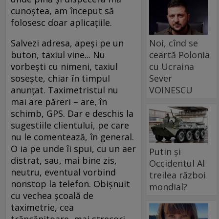
cunoştea, am început să
folosesc doar aplicaţiile.
Noi, cînd se
Salvezi adresa, apeşi pe un
ceartă Polonia
buton, taxiul vine... Nu
cu Ucraina
vorbeşti cu nimeni, taxiul
Sever
soseşte, chiar în timpul
VOINESCU
anunţat. Taximetristul nu
mai are păreri – are, în
schimb, GPS. Dar e deschis la
sugestiile clientului, pe care
nu le comentează, în general.
O ia pe unde îi spui, cu un aer
Putin și
distrat, sau, mai bine zis,
Occidentul Al
neutru, eventual vorbind
treilea război
nonstop la telefon. Obişnuit
mondial?
cu vechea şcoală de
taximetrie, cea