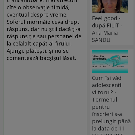
trăncănitoare, mai strecori
cîte o observaţie timidă,
eventual despre vreme.
Feel good -
Şoferul mormăie ceva drept
după FILIT -
răspuns, dar nu ştii dacă ţi-a
Ana Maria
răspuns ţie sau persoanei de
SANDU
la celălalt capăt al firului.
Ajungi, plăteşti, şi nu se
comentează bacşişul lăsat.
Cum își văd
adolescenții
viitorul? -
Termenul
pentru
înscrieri s-a
prelungit până
la data de 11