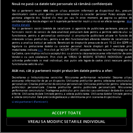
propriu, de la distanță, oferind intimitate -
Nouă ne pasă ca datele tale personale să rămână confidențiale
utilizatorul interacționează asumat doar cu
Noi și partenerii noștri
606
stocăm și/sau accesăm informații pe dispozitivul dvs., precum
identificatorii cookie unici pentru prelucrarea datelor cu caracter personal. Puteți accepta sau
operatorul platformei iGaming.
gestiona alegerile dvs. făcând clic mai jos sau în orice moment, pe pagina cu politica de
confidențialitate. Aceste alegeri vor fi raportate partenerilor noștri și nu vă vor afecta navigarea.
Mai
multe detalii
Noi si partenerii nostri (retelele de socializare si agentiile de publicitate partenere, precum si
furnizorii nostri de servicii de date analitice) prelucram date pentru a permite website-ului sa
functioneze, pentru a personaliza continutul si anunturile publicitare afisate in functie de
interesele si/sau profilul dvs., pentru a va oferi functionalitati aferente retelelor de socializare si
pentru a analiza traficul pe website. Beneficiati de drepturile prevazute de art. 15-22 din GDPR in
legatura cu prelucrarea datelor cu caracter personal. Aceste drepturi pot fi exercitate prin
modalitatea indicata
aici
. Prin click pe “ACCEPT TOATE”, acceptati folosirea tuturor Tehnologiilor de
tip Cookie, care implica inclusiv acceptul dvs. cu privire la stocarea/accesarea informatiilor de catre
Vendor-ii cu care colaboram. Prin click pe “VREAU SA MODIFIC SETARILE INDIVIDUAL” puteti
schimba preferintele in mod individual, mai putin cele legate de cookie strict necesare pentru
functionarea website-ului.
Atât noi, cât și partenerii noștri prelucrăm datele pentru a oferi:
Dezvoltarea și îmbunătățirea serviciilor. Măsurarea performanței reclamelor. Stocarea și/sau
accesarea informațiilor de pe un dispozitiv. Utilizarea profilurilor pentru selectarea conținutului
personalizat. Crearea profilurilor de conținut personalizat. Utilizarea profilurilor pentru selectarea
publicității personalizate. Crearea profilurilor pentru publicitate personalizată. Măsurarea
performanței conținutului. Înțelegerea publicului prin statistici sau combinații de date din surse
diferite. Utilizarea de date limitate pentru a selecta publicitatea. Utilizarea datelor limitate pentru
a selecta conținutul. Date precise de geolocație și identificarea prin scanarea dispozitivului.
Listă parteneri (furnizori)
cititori
ACCEPT TOATE
„Insula” care unește. Cum aduni într-un spațiu
VREAU SA MODIFIC SETARILE INDIVIDUAL
mic o comunitate de cititori?
O comunitate de cititori nu are nevoie de o sală