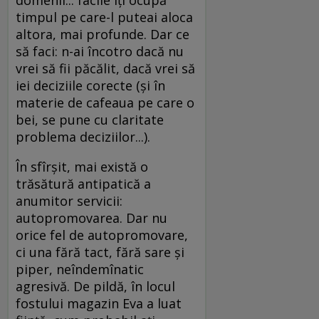
domenii... facile îţi ocupă
timpul pe care-l puteai aloca
altora, mai profunde. Dar ce
să faci: n-ai încotro dacă nu
vrei să fii păcălit, dacă vrei să
iei deciziile corecte (şi în
materie de cafeaua pe care o
bei, se pune cu claritate
problema deciziilor...).
În sfîrşit, mai există o
trăsătură antipatică a
anumitor servicii:
autopromovarea. Dar nu
orice fel de autopromovare,
ci una fără tact, fără sare şi
piper, neîndemînatic
agresivă. De pildă, în locul
fostului magazin Eva a luat