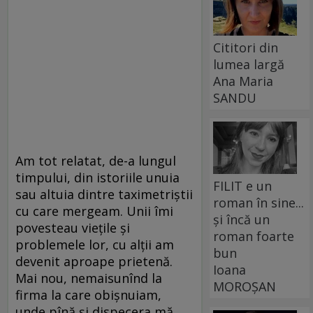
Cititori din
lumea largă
Ana Maria
SANDU
Am tot relatat, de-a lungul
timpului, din istoriile unuia
FILIT e un
sau altuia dintre taximetriştii
roman în sine...
cu care mergeam. Unii îmi
și încă un
povesteau vieţile şi
roman foarte
problemele lor, cu alţii am
bun
devenit aproape prietenă.
Ioana
Mai nou, nemaisunînd la
MOROȘAN
firma la care obişnuiam,
unde pînă şi dispecera mă