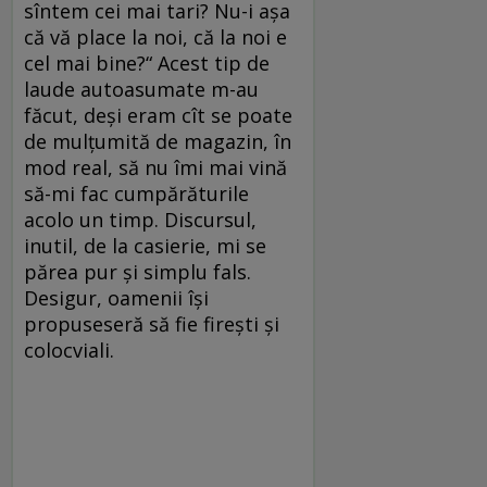
sîntem cei mai tari? Nu-i aşa
că vă place la noi, că la noi e
cel mai bine?“ Acest tip de
laude autoasumate m-au
făcut, deşi eram cît se poate
de mulţumită de magazin, în
mod real, să nu îmi mai vină
să-mi fac cumpărăturile
acolo un timp. Discursul,
inutil, de la casierie, mi se
părea pur şi simplu fals.
Desigur, oamenii îşi
propuseseră să fie fireşti şi
colocviali.