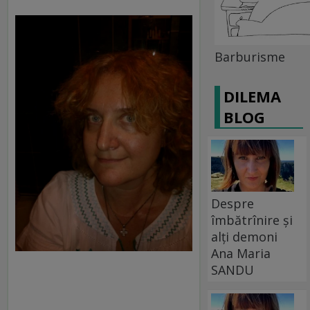
Barburisme
DILEMA
BLOG
Despre
îmbătrînire și
alți demoni
Ana Maria
SANDU