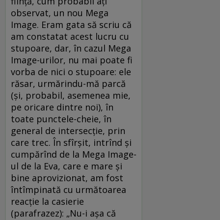
fiinţă, cum probabil aţi
observat, un nou Mega
Image. Eram gata să scriu că
am constatat acest lucru cu
stupoare, dar, în cazul Mega
Image-urilor, nu mai poate fi
vorba de nici o stupoare: ele
răsar, urmărindu-mă parcă
(şi, probabil, asemenea mie,
pe oricare dintre noi), în
toate punctele-cheie, în
general de intersecţie, prin
care trec. În sfîrşit, intrînd şi
cumpărînd de la Mega Image-
ul de la Eva, care e mare şi
bine aprovizionat, am fost
întîmpinată cu următoarea
reacţie la casierie
(parafrazez): „Nu-i aşa că