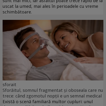
sunt mai mici, iar asfaltul poate trece rapid de la
uscat la umed, mai ales în perioadele cu vreme
schimbătoare.
sforait
Sforăitul, somnul fragmentat și oboseala care nu
trece: când zgomotul nopții e un semnal medical
Există o scenă familiară multor cupluri: unul