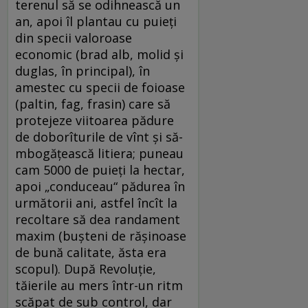
terenul să se odihnească un
an, apoi îl plantau cu puieți
din specii valoroase
economic (brad alb, molid și
duglas, în principal), în
amestec cu specii de foioase
(paltin, fag, frasin) care să
protejeze viitoarea pădure
de doborîturile de vînt și să-
mbogățească litiera; puneau
cam 5000 de puieți la hectar,
apoi „conduceau“ pădurea în
următorii ani, astfel încît la
recoltare să dea randament
maxim (bușteni de rășinoase
de bună calitate, ăsta era
scopul). După Revoluție,
tăierile au mers într-un ritm
scăpat de sub control, dar