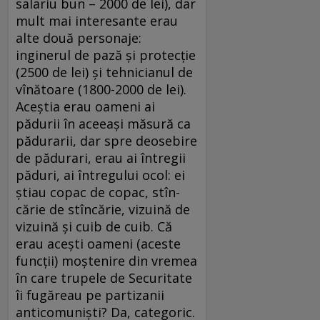
salariu bun – 2000 de lei), dar
mult mai interesante erau
alte două personaje:
inginerul de pază și protecție
(2500 de lei) și tehnicianul de
vînătoare (1800-2000 de lei).
Aceștia erau oameni ai
pădurii în aceeași măsură ca
pădurarii, dar spre deosebire
de pădurari, erau ai întregii
păduri, ai întregului ocol: ei
știau copac de copac, stîn­
cărie de stîncărie, vizuină de
vizuină și cuib de cuib. Că
erau acești oameni (aceste
funcții) moștenire din vremea
în care trupele de Securitate
îi fugăreau pe partizanii
anticomuniști? Da, categoric.