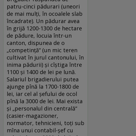
patru-cinci pădurari (uneori
de mai mulți, în ocoalele slab
încadrate). Un pădurar avea
în grijă 1200-1300 de hectare
de pădure, locuia într-un
canton, dispunea de o
„competință“ (un mic teren
cultivat în jurul cantonului, în
inima pădurii) și cîștiga între
1100 și 1400 de lei pe lună.
Salariul brigadierului putea
ajunge pînă la 1700-1800 de
lei, iar cel al șefului de ocol
pînă la 3000 de lei. Mai exista
și „personalul din centrală“
(casier-magazio­ner,
normator, tehnicieni, toți sub
mîna unui contabil-șef cu