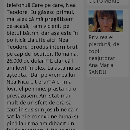
OCTOMBRIE
telefonul! Care pe care, Nea
Teodore. Eu găsesc primul,
mai ales că mă pregătisem
de-acasă, l-am viclenit pe
bietul bătrîn, dar așa este în
Privirea ei
politică: „Ia uite aici, Nea
pierdută, de
Teodore: produs intern brut
copil
pe cap de locuitor, România,
neajutorat
26.000 de dolari!“ E clar că l-
Ana Maria
am lovit în plex. La asta nu se
SANDU
aștepta: „Dar pe vremea lui
Nea Nicu cît era?“ Aici m-a
lovit el pe mine, p-asta nu o
prevăzusem. Am stat mai
mult de un sfert de oră să
caut în sus și-n jos (bine că-n
sat la el e conexiune bună) și
pînă la urmă am dibăcit un