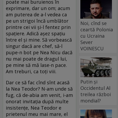
poate mai buruienos în
exprimare, dar un om; acum
am puterea de a-l vedea ca
pe un strigoi încă umblător
Noi, cînd se
printre cei vii și-l fentez prin
ceartă Polonia
spațiere. Adică așez spațiu
cu Ucraina
între el și mine. Să vorbească
Sever
singur dacă are chef, să-l
VOINESCU
pupe-n bot pe Nea Nicu dacă
nu mai poate de dragul lui,
pe mine să mă lase-n pace.
Am treburi, ca toți viii.
Putin și
Dar ce să fac cînd sînt acasă
Occidentul Al
la Nea Teodor? N-am unde să
treilea război
fug, că de-abia am venit, i-am
mondial?
onorat invitația după multe
insistențe, Nea Teodor e
prietenul meu mai mare, el