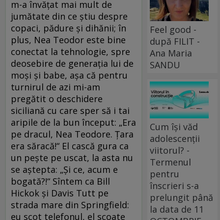
m-a învățat mai mult de
jumătate din ce știu despre
copaci, pădure și dihănii; în
Feel good -
plus, Nea Teodor este bine
după FILIT -
conectat la tehnologie, spre
Ana Maria
deosebire de generația lui de
SANDU
moși și babe, așa că pentru
turnirul de azi mi-am
pregătit o deschidere
siciliană cu care sper să i tai
aripile de la bun început: „Era
Cum își văd
pe dracul, Nea Teodore. Țara
adolescenții
era săracă!“ El cască gura ca
viitorul? -
un pește pe uscat, la asta nu
Termenul
se aștepta: „Și ce, acum e
pentru
bogată?!“ Sîntem ca Bill
înscrieri s-a
Hickok și Davis Tutt pe
prelungit până
strada mare din Springfield:
la data de 11
eu scot telefonul, el scoate