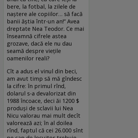
bere, la fotbal, la zilele de
naștere ale copiilor… să facă
banii ăștia într-un an!“ Avea
dreptate Nea Teodor. Ce mai
înseamnă cifrele astea
grozave, dacă ele nu dau
seamă despre viețile
oamenilor reali?
Cît a adus el vinul din beci,
am avut timp să mă gîndesc
la cifre: în primul rînd,
dolarul s-a devalorizat din
1988 încoace, deci ăi 1200 $
produși de sclavii lui Nea
Nicu valorau mai mult decît
valorează azi; în al doilea
rînd, faptul că cei 26.000 sînt
pe cap de locuitor trebuie