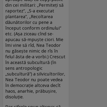
din cei militari: „Permiteți să
raportez“, „S-a executat
plantarea“, „Recoltarea
dăunătorilor cu pene a
început conform ordinului“
etc. (Așa ziceau cînd se-
apucau să-mpuște ciori. Mie
îmi vine să rîd, Nea Teodor
nu găsește nimic de rîs în
felul ăsta de-a vorbi.) Crescut
în această subcultură (în
sens antropologic
„subcultură“) a silvicultorilor,
Nea Teodor nu poate vedea
în democrație altceva decît
haos, anarhie, prăbușire,
disoluție.
Dar cifrele spun altceva: că