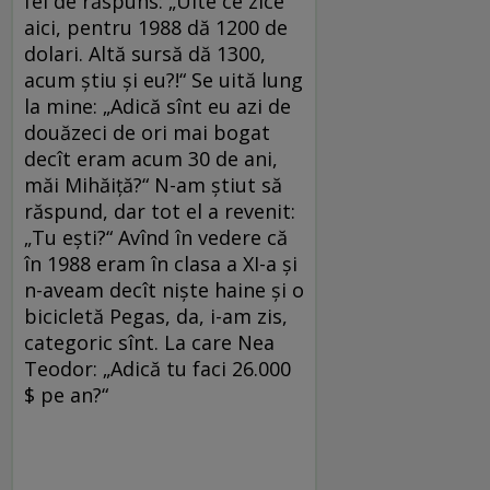
fel de răspuns: „Uite ce zice
aici, pentru 1988 dă 1200 de
dolari. Altă sursă dă 1300,
acum știu și eu?!“ Se uită lung
la mine: „Adică sînt eu azi de
douăzeci de ori mai bogat
decît eram acum 30 de ani,
măi Mihăiță?“ N-am știut să
răspund, dar tot el a revenit:
„Tu ești?“ Avînd în vedere că
în 1988 eram în clasa a XI-a și
n-aveam decît niște haine și o
bicicletă Pegas, da, i-am zis,
categoric sînt. La care Nea
Teodor: „Adică tu faci 26.000
$ pe an?“