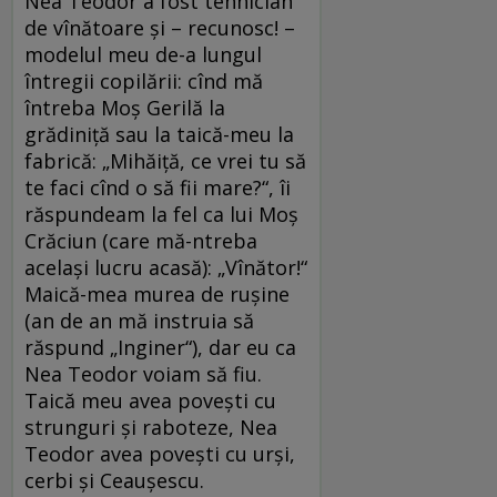
Nea Teodor a fost tehnician
de vînătoare și – recunosc! –
modelul meu de-a lungul
întregii copilării: cînd mă
întreba Moș Gerilă la
grădiniță sau la taică-meu la
fabrică: „Mihăiță, ce vrei tu să
te faci cînd o să fii mare?“, îi
răspundeam la fel ca lui Moș
Crăciun (care mă-ntreba
același lucru acasă): „Vînător!“
Maică-mea murea de rușine
(an de an mă instruia să
răspund „Inginer“), dar eu ca
Nea Teodor voiam să fiu.
Taică meu avea povești cu
strunguri și raboteze, Nea
Teodor avea povești cu urși,
cerbi și Ceaușescu.