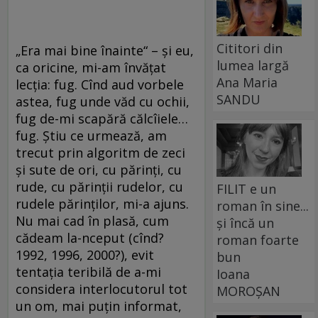
Cititori din
„Era mai bine înainte“ – și eu,
lumea largă
ca oricine, mi-am învățat
Ana Maria
lecția: fug. Cînd aud vorbele
SANDU
astea, fug unde văd cu ochii,
fug de-mi scapără călcîiele…
fug. Știu ce urmează, am
trecut prin algoritm de zeci
și sute de ori, cu părinți, cu
rude, cu părinții rudelor, cu
FILIT e un
rudele părinților, mi-a ajuns.
roman în sine...
Nu mai cad în plasă, cum
și încă un
cădeam la-nceput (cînd?
roman foarte
1992, 1996, 2000?), evit
bun
tentația teribilă de a-mi
Ioana
considera interlocutorul tot
MOROȘAN
un om, mai puțin informat,