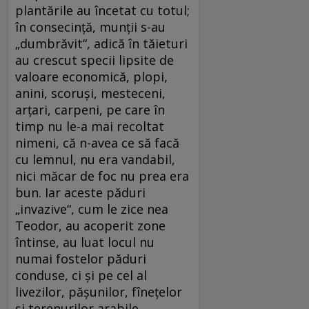
plantările au încetat cu totul;
în consecință, munții s-au
„dumbrăvit“, adică în tăieturi
au crescut specii lipsite de
valoare economică, plopi,
anini, scoruși, mesteceni,
arțari, carpeni, pe care în
timp nu le-a mai recoltat
nimeni, că n-avea ce să facă
cu lemnul, nu era vandabil,
nici măcar de foc nu prea era
bun. Iar aceste păduri
„invazive“, cum le zice nea
Teodor, au acoperit zone
întinse, au luat locul nu
numai fostelor păduri
conduse, ci și pe cel al
livezilor, pășunilor, fînețelor
și terenurilor arabile.