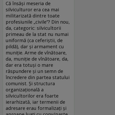
Că însăși meseria de
silviculturor era cea mai
militarizată dintre toate
profesiunile „civile“? Din nou,
da, categoric: silvicultorii
primeau de la stat nu numai
uniformă (ca ceferiștii, de
pildă), dar și armament cu
muniție. Arme de vînătoare,
da, muniție de vînătoare, da,
dar era totuși o mare
răspundere și un semn de
încredere din partea statului
comunist. Și structura
organizațională a
silvicultorilor era foarte
ierarhizată, iar termenii de
adresare erau formalizați și
aproape luați cu copy/paste