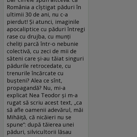
România a cîștigat păduri în
ultimii 30 de ani, nu c-a
pierdut! Și atunci, imaginile
apocaliptice cu păduri în­tregi
rase cu drujba, cu munți
cheliți parcă într-o nebunie
colectivă, cu zeci de mii de
săteni care și-au tăiat singuri
pădurile retrocedate, cu
trenurile încărcate cu
bușteni? Alea ce sînt,
propagandă? Nu, mi-a
explicat Nea Teodor și m-a
rugat să scriu acest text, „ca
să afle oamenii adevărul, măi
Mihăiță, că nicăieri nu se
spune“: după tăierea unei
păduri, silvicultorii lăsau