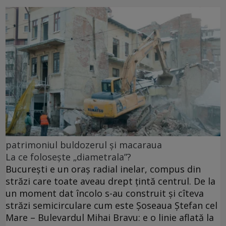
patrimoniul buldozerul și macaraua
La ce folosește „diametrala”?
Bucureşti e un oraş radial inelar, compus din
străzi care toate aveau drept ţintă centrul. De la
un moment dat încolo s-au construit şi cîteva
străzi semicirculare cum este Şoseaua Ştefan cel
Mare – Bulevardul Mihai Bravu: e o linie aflată la