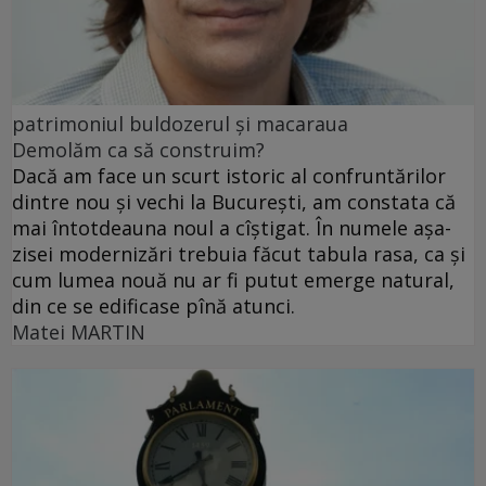
patrimoniul buldozerul și macaraua
Demolăm ca să construim?
Dacă am face un scurt istoric al confruntărilor
dintre nou şi vechi la Bucureşti, am constata că
mai întotdeauna noul a cîştigat. În numele aşa-
zisei modernizări trebuia făcut tabula rasa, ca şi
cum lumea nouă nu ar fi putut emerge natural,
din ce se edificase pînă atunci.
Matei MARTIN