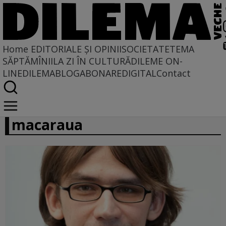
Home
EDITORIALE ȘI OPINII
SOCIETATE
TEMA
SĂPTĂMÎNII
LA ZI ÎN CULTURĂ
DILEME ON-
LINE
DILEMABLOG
ABONARE
DIGITAL
Contact
patrimoniul buldozerul și
macaraua