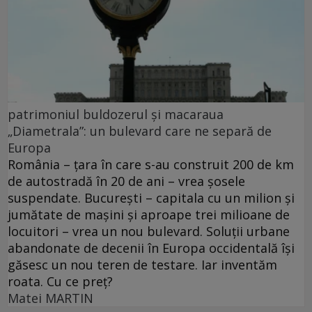
patrimoniul buldozerul și macaraua
„Diametrala”: un bulevard care ne separă de
Europa
România – ţara în care s-au construit 200 de km
de autostradă în 20 de ani – vrea şosele
suspendate. Bucureşti – capitala cu un milion şi
jumătate de maşini şi aproape trei milioane de
locuitori – vrea un nou bulevard. Soluţii urbane
abandonate de decenii în Europa occidentală îşi
găsesc un nou teren de testare. Iar inventăm
roata. Cu ce preţ?
Matei MARTIN