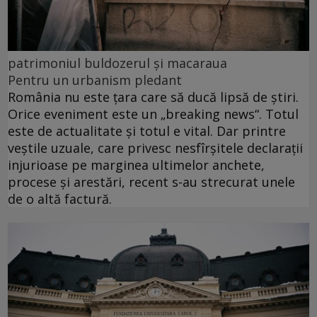
patrimoniul buldozerul și macaraua
Pentru un urbanism pledant
România nu este ţara care să ducă lipsă de ştiri.
Orice eveniment este un „breaking news“. Totul
este de actualitate şi totul e vital. Dar printre
veştile uzuale, care privesc nesfîrşitele declaraţii
injurioase pe marginea ultimelor anchete,
procese şi arestări, recent s-au strecurat unele
de o altă factură.