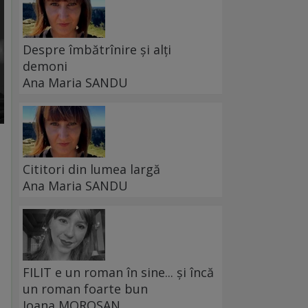
Despre îmbătrînire și alți
demoni
Ana Maria SANDU
Cititori din lumea largă
Ana Maria SANDU
FILIT e un roman în sine... și încă
un roman foarte bun
Ioana MOROȘAN