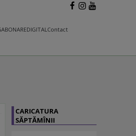
G
ABONARE
DIGITAL
Contact
CARICATURA
SĂPTĂMÎNII