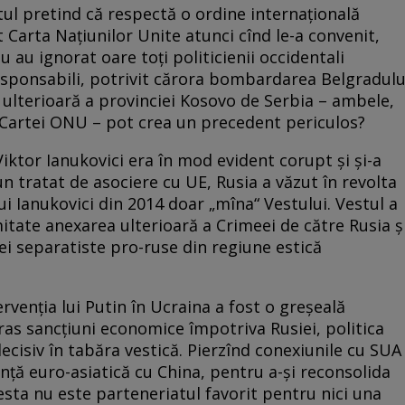
tul pretind că respectă o ordine in­ter­națională
 Carta Națiunilor Unite atunci cînd le-a convenit,
u au ignorat oare toți politicienii occidentali
responsabili, potrivit cărora bombardarea Belgradulu
 ulterioară a provinciei Kosovo de Serbia – ambele,
ale Cartei ONU – pot crea un precedent periculos?
iktor Ianukovici era în mod evident corupt și și-a
 tratat de asociere cu UE, Rusia a văzut în revolta
ui Ianukovici din 2014 doar „mîna“ Vestului. Vestul a
itate anexarea ulterioară a Crimeei de către Rusia ș
ltei separatiste pro-ruse din regiune estică
ervenția lui Putin în Ucraina a fost o greșeală
tras sancțiuni economice împotriva Rusiei, politica
cisiv în tabăra vestică. Pierzînd conexiunile cu SUA
ianță euro-asiatică cu China, pentru a-și reconsolida
cesta nu este parteneriatul favorit pentru nici una