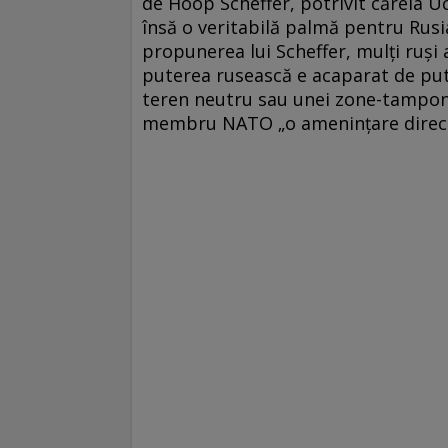
de Hoop Scheffer, potrivit căreia U
însă o veritabilă palmă pentru Rusi
propunerea lui Scheffer, mulți ruși 
puterea rusească e acaparat de pute
teren neutru sau unei zone-tampon.
membru NATO „o amenințare directă