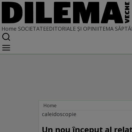
Home
SOCIETATE
EDITORIALE ȘI OPINII
TEMA SĂPTĂ
Home
Societate
caleidoscopie
Un nou început al relaţ