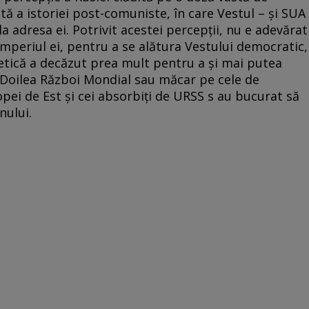
tă a istoriei post-comuniste, în care Vestul – și SUA
a adresa ei. Potrivit acestei percepții, nu e adevărat
imperiul ei, pentru a se alătura Vestului democratic,
etică a decăzut prea mult pentru a și mai putea
l Doilea Război Mondial sau măcar pe cele de
opei de Est și cei absorbiți de URSS s au bucurat să
nului.