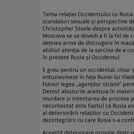
Tema relației Occidentului cu Rusia
scandaluri sexuale și perspective d
Christopher Steele despre activități
Moscova se va dovedi a fi la fel de
deținea arme de distrugere în masă. 
abătut atenția de la sarcina de a c
în prezent Rusia și Occidentul.
E greu pentru un occidental, chiar ș
entuziasmeze în fața Rusiei lui Vlad
folosit legea „agenților străini“ pen
Detest abuzurile acestuia în materi
murdare și intentarea de procese pe
necontestat este faptul că Rusia ant
al deteriorării relațiilor cu Occidentu
dezintegrării cu care Rusia s-a conf
Această deteriorare provine din­tr-o