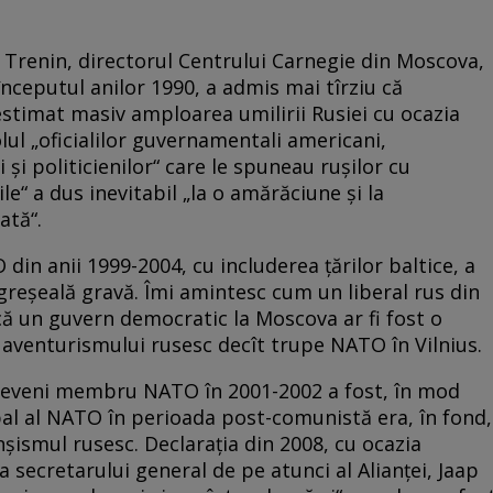
 Trenin, directorul Centrului Carnegie din Moscova,
începutul anilor 1990, a admis mai tîrziu că
stimat masiv amploarea umilirii Rusiei cu ocazia
lul „oficialilor guvernamentali americani,
 și politicienilor“ care le spuneau rușilor cu
e“ a dus inevitabil „la o amărăciune și la
ată“.
in anii 1999-2004, cu includerea țărilor baltice, a
greșeală gravă. Îmi amintesc cum un liberal rus din
 că un guvern democratic la Moscova ar fi fost o
 aventurismului rusesc decît trupe NATO în Vilnius.
a deveni membru NATO în 2001-2002 a fost, în mod
ipal al NATO în perioada post-comunistă era, în fond,
șismul rusesc. Declarația din 2008, cu ocazia
 secretarului general de pe atunci al Alianței, Jaap