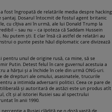
 a fost îngropată de relatările media despre hacking
e șantaj. Dosarul întocmit de fostul agent britanic
le, cu cîțiva ani în urmă, ale lui Donald Trump la
 credibil – sau nu – ca ipoteza că Saddam Hussein
Nu putem ști. E clar însă că astfel de relatări au
onstrui o punte peste hăul diplomatic care divizează
i pentru unul de origine rusă, ca mine, să se
imir Putin. Detest felul în care guvernul acestuia a
tru a hărțui și a închide în cele din urmă ONG-uri.
e de drepturi ale omului, asasinatele, trucurile
ntru a intimida adversarii politici. Ceea ce pare de
iliberală și autoritară de astăzi este un produs atît
l, cît și al istoriei Rusiei sau al spectrului
runtat în anii 1990.
 percepție a Rusiei clădită pe o doză vastă de