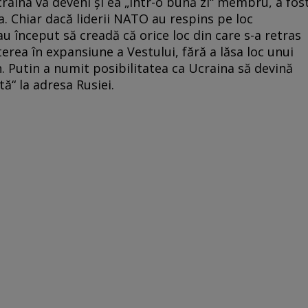
craina va deveni și ea „într-o bună zi“ membru, a fos
a. Chiar dacă liderii NATO au respins pe loc
au început să creadă că orice loc din care s-a retras
rea în expansiune a Vestului, fără a lăsa loc unui
 Putin a numit posibilitatea ca Ucraina să devină
“ la adresa Rusiei.