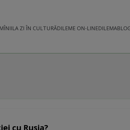
MÎNII
LA ZI ÎN CULTURĂ
DILEME ON-LINE
DILEMABLO
iei cu Rusia?