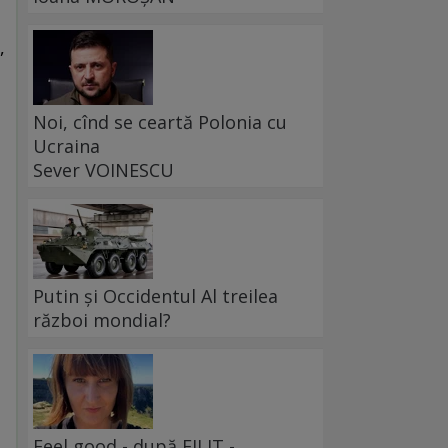
,
Noi, cînd se ceartă Polonia cu
Ucraina
Sever VOINESCU
Putin și Occidentul Al treilea
război mondial?
Feel good - după FILIT -