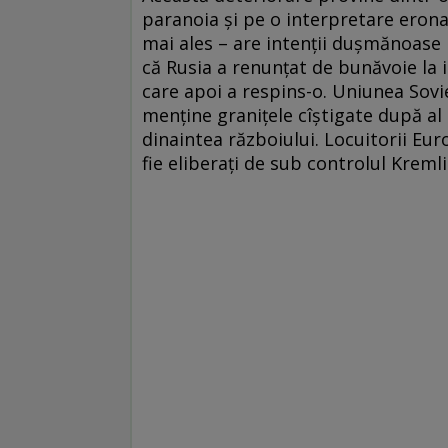
paranoia și pe o interpretare erona
mai ales – are intenții dușmănoase l
că Rusia a renunțat de bunăvoie la 
care apoi a respins-o. Uniunea Sovi
menține granițele cîștigate după a
dinaintea războiului. Locuitorii Eur
fie eliberați de sub controlul Kremli