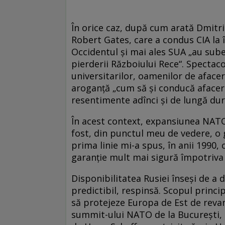
În orice caz, după cum arată Dmitri
Robert Gates, care a condus CIA la 
Occidentul și mai ales SUA „au sube
pierderii Războiului Rece“. Spectaco
universitarilor, oamenilor de afaceri
aroganță „cum să și conducă afaceril
resentimente adînci și de lungă dur
În acest context, expansiunea NATO d
fost, din punctul meu de vedere, o 
prima linie mi-a spus, în anii 1990,
garanție mult mai sigură împotriva
Disponibilitatea Rusiei înseși de 
predictibil, respinsă. Scopul princ
să protejeze Europa de Est de revan
summit-ului NATO de la București, a