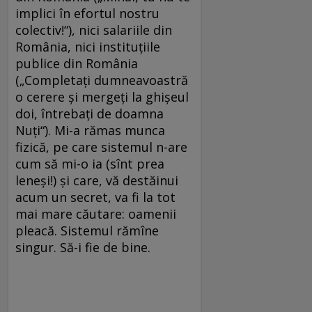
implici în efortul nostru
colectiv!“), nici salariile din
România, nici instituțiile
publice din România
(„Completați dumneavoastră
o cerere și mergeți la ghișeul
doi, întrebați de doamna
Nuți“). Mi-a rămas munca
fizică, pe care sistemul n-are
cum să mi-o ia (sînt prea
leneși!) și care, vă destăinui
acum un secret, va fi la tot
mai mare căutare: oamenii
pleacă. Sistemul rămîne
singur. Să-i fie de bine.