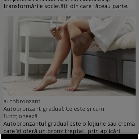
transformările societății din care făceau parte.
autobronzant
Autobronzant gradual: Ce este și cum
funcționează
Autobronzantul gradual este o loțiune sau cremă
care îți oferă un bronz treptat, prin aplicări
repetate, fără expunere la soare. Îl folosești