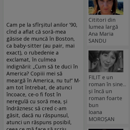
Cititori din
Cam pe la sfîrșitul anilor ’90,
lumea largă
cînd a aflat că soră-mea
Ana Maria
găsise de muncă în Boston,
SANDU
ca baby-sitter (au pair, mai
exact), o rubedenie a
exclamat, în culmea
indignării: „Cum să te duci în
America? Copiii mei să
FILIT e un
meargă în America, nu tu!“ M-
roman în sine...
am tot întrebat, de atunci
și încă un
încoace, ce-o fi fost în
roman foarte
neregulă cu soră mea, și
bun
îndrăznesc să cred c-am
Ioana
găsit, dacă nu răspunsul,
MOROȘAN
atunci un răspuns posibil,
ceea ce mă face să scriu