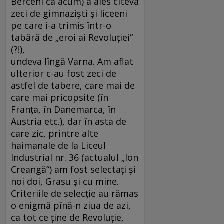
Berceni ca acum) a ales cîteva
zeci de gimnaziști și liceeni
pe care i-a trimis într-o
tabără de „eroi ai Revoluției“
(?!),
undeva lîngă Varna. Am aflat
ulterior c-au fost zeci de
astfel de tabere, care mai de
care mai pricopsite (în
Franța, în Danemarca, în
Austria etc.), dar în asta de
care zic, printre alte
haimanale de la Liceul
Industrial nr. 36 (actualul „Ion
Creangă“) am fost selectați și
noi doi, Grasu și cu mine.
Criteriile de selecție au rămas
o enigmă pînă-n ziua de azi,
ca tot ce ține de Revoluție,