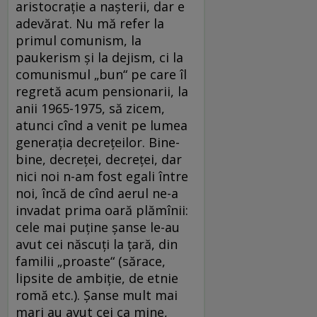
aristocrație a nașterii, dar e
adevărat. Nu mă refer la
primul comunism, la
paukerism și la dejism, ci la
comunismul „bun“ pe care îl
regretă acum pensionarii, la
anii 1965-1975, să zicem,
atunci cînd a venit pe lumea
generația decrețeilor. Bine-
bine, decreței, decreței, dar
nici noi n-am fost egali între
noi, încă de cînd aerul ne-a
invadat prima oară plămînii:
cele mai puține șanse le-au
avut cei născuți la țară, din
familii „proaste“ (sărace,
lipsite de ambiție, de etnie
romă etc.). Șanse mult mai
mari au avut cei ca mine,