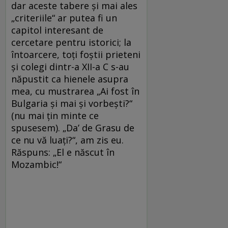
dar aceste tabere și mai ales
„criteriile“ ar putea fi un
capitol interesant de
cercetare pentru istorici; la
întoarcere, toți foștii prieteni
și colegi dintr-a XII-a C s-au
năpustit ca hienele asupra
mea, cu mustrarea „Ai fost în
Bulgaria și mai și vorbești?“
(nu mai țin minte ce
spusesem). „Da’ de Grasu de
ce nu vă luați?“, am zis eu.
Răspuns: „El e născut în
Mozambic!“