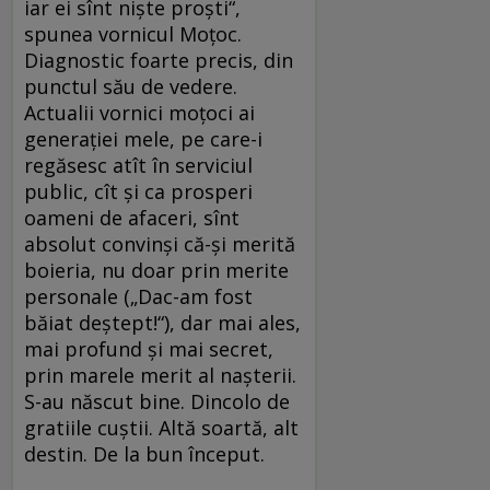
iar ei sînt niște proști“,
spunea vornicul Moțoc.
Diagnostic foarte precis, din
punctul său de vedere.
Actualii vornici moțoci ai
generației mele, pe care-i
regăsesc atît în serviciul
public, cît și ca prosperi
oameni de afaceri, sînt
absolut convinși că-și merită
boieria, nu doar prin merite
personale („Dac-am fost
băiat deștept!“), dar mai ales,
mai profund și mai secret,
prin marele merit al nașterii.
S-au născut bine. Dincolo de
gratiile cuștii. Altă soartă, alt
destin. De la bun început.