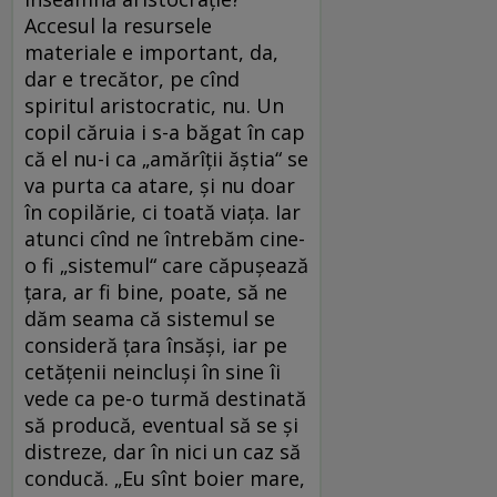
Accesul la resursele
materiale e important, da,
dar e trecător, pe cînd
spiritul aristocratic, nu. Un
copil căruia i s-a băgat în cap
că el nu-i ca „amărîții ăștia“ se
va purta ca atare, și nu doar
în copilărie, ci toată viața. Iar
atunci cînd ne întrebăm cine-
o fi „sistemul“ care căpușează
țara, ar fi bine, poate, să ne
dăm seama că sistemul se
consideră țara însăși, iar pe
cetățenii neincluși în sine îi
vede ca pe-o turmă destinată
să producă, eventual să se și
distreze, dar în nici un caz să
conducă. „Eu sînt boier mare,