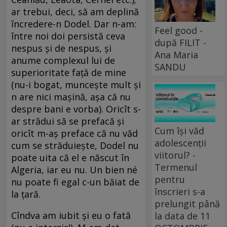
ar trebui, deci, să am deplină
încredere-n Dodel. Dar n-am:
Feel good -
între noi doi persistă ceva
după FILIT -
nespus și de nespus, și
Ana Maria
anume complexul lui de
SANDU
superioritate față de mine
(nu-i bogat, muncește mult și
n are nici mașină, așa că nu
despre bani e vorba). Oricît s-
ar strădui să se prefacă și
Cum își văd
oricît m-aș preface că nu văd
adolescenții
cum se străduiește, Dodel nu
viitorul? -
poate uita că el e născut în
Termenul
Algeria, iar eu nu. Un bien né
pentru
nu poate fi egal c-un băiat de
înscrieri s-a
la țară.
prelungit până
Cîndva am iubit și eu o fată
la data de 11