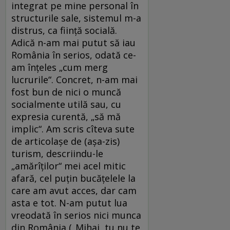
integrat pe mine personal în
structurile sale, sistemul m-a
distrus, ca ființă socială.
Adică n-am mai putut să iau
România în serios, odată ce-
am înțeles „cum merg
lucrurile“. Concret, n-am mai
fost bun de nici o muncă
socialmente utilă sau, cu
expresia curentă, „să mă
implic“. Am scris cîteva sute
de articolașe de (așa-zis)
turism, descriindu-le
„amărîților“ mei acel mitic
afară, cel puțin bucățelele la
care am avut acces, dar cam
asta e tot. N-am putut lua
vreodată în serios nici munca
din România („Mihai, tu nu te