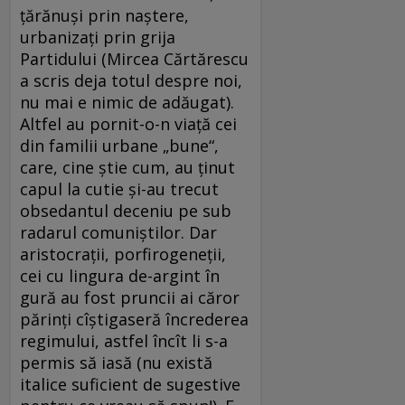
țărănuși prin naștere,
urbanizați prin grija
Partidului (Mircea Cărtărescu
a scris deja totul despre noi,
nu mai e nimic de adăugat).
Altfel au pornit-o-n viață cei
din familii urbane „bune“,
care, cine știe cum, au ținut
capul la cutie și-au trecut
obsedantul deceniu pe sub
radarul comuniștilor. Dar
aristocrații, porfirogeneții,
cei cu lingura de-argint în
gură au fost pruncii ai căror
părinți cîștigaseră încrederea
regimului, astfel încît li s-a
permis să iasă (nu există
italice suficient de sugestive