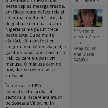
(nu e interzis!). M-am dat
OCTOMBRIE
peste cap să meargă treaba,
am făcut toate nefăcutele și
chiar mai mult decît atît, dar
degeaba: ea era născută în
Nigeria și n-a putut trece
Privirea ei
peste asta. După multe
pierdută, de
căutări, că n-am fost eu
copil
singurul mal né din viața ei, a
neajutorat
găsit un băiat bun, născut în
Ana Maria
Irak, cu care s-a potrivit
SANDU
mănușă. O mănușă cam de
box, dar nu despre asta-i
vorba aici.
În februarie 1990,
inspectoratul școlar al
sectorului 4 (care era atunci
pe Șoseaua Viilor, nu în