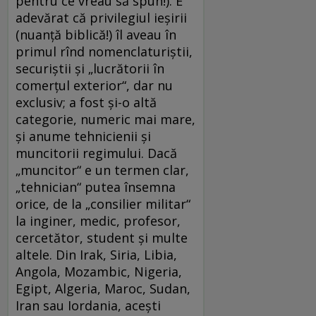
pentru ce vreau să spun!). E
adevărat că privilegiul ieșirii
(nuanță biblică!) îl aveau în
primul rînd nomenclaturiștii,
securiștii și „lucrătorii în
comerțul exterior“, dar nu
exclusiv; a fost și-o altă
categorie, numeric mai mare,
și anume tehnicienii și
muncitorii regimului. Dacă
„muncitor“ e un termen clar,
„tehnician“ putea însemna
orice, de la „consilier militar“
la inginer, medic, profesor,
cercetător, student și multe
altele. Din Irak, Siria, Libia,
Angola, Mozambic, Nigeria,
Egipt, Algeria, Maroc, Sudan,
Iran sau Iordania, acești