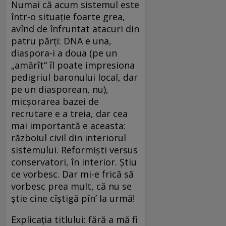
Numai că acum sistemul este
într-o situație foarte grea,
avînd de înfruntat atacuri din
patru părți: DNA e una,
diaspora-i a doua (pe un
„amărît“ îl poate impresiona
pedigriul baronului local, dar
pe un diasporean, nu),
micșorarea bazei de
recrutare e a treia, dar cea
mai importantă e aceasta:
războiul civil din interiorul
sistemului. Reformiști versus
conservatori, în interior. Știu
ce vorbesc. Dar mi-e frică să
vorbesc prea mult, că nu se
știe cine cîștigă pîn’ la urmă!
Explicația titlului: fără a mă fi