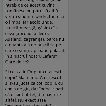
ntreb de ce acest cuvînt
românesc nu pare să aibă
vreun sinonim perfect în nici
o limbă, iar acolo unde,
treacă-meargă, găsim cîte
ceva (abroad, ailleurs,
Ausland, zagranița), parcă nu
e nuanța aia de pușcărie pe
care o simți, aproape palatal,
în sinistrul nostru „afară“.
Oare de ce?
Și ce s-a întîmplat cu acești
copii? Mai nimic. Au crescut
și s-au jucat ca toți copiii, cu
cheia de gît, dar îndoctrinați
că ei sînt altfel, din naștere
altfel. Nu exact asta
înseamnă aristocrație?