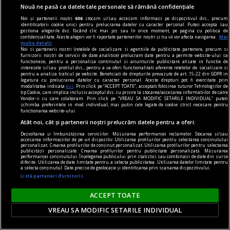
Nouă ne pasă ca datele tale personale să rămână confidențiale
zilnic, ca pe o cremă de corp, iar culoarea se
Noi și partenerii noștri
606
stocăm și/sau accesăm informații pe dispozitivul dvs., precum
intensifică de la o zi la alta. Rezultatul? Un ton
identificatorii cookie unici pentru prelucrarea datelor cu caracter personal. Puteți accepta sau
gestiona alegerile dvs. făcând clic mai jos sau în orice moment, pe pagina cu politica de
cald, uniform, pe care îl controlezi ușor.
confidențialitate. Aceste alegeri vor fi raportate partenerilor noștri și nu vă vor afecta navigarea.
Mai
multe detalii
Noi si partenerii nostri (retelele de socializare si agentiile de publicitate partenere, precum si
furnizorii nostri de servicii de date analitice) prelucram date pentru a permite website-ului sa
functioneze, pentru a personaliza continutul si anunturile publicitare afisate in functie de
interesele si/sau profilul dvs., pentru a va oferi functionalitati aferente retelelor de socializare si
pentru a analiza traficul pe website. Beneficiati de drepturile prevazute de art. 15-22 din GDPR in
legatura cu prelucrarea datelor cu caracter personal. Aceste drepturi pot fi exercitate prin
modalitatea indicata
aici
. Prin click pe “ACCEPT TOATE”, acceptati folosirea tuturor Tehnologiilor de
tip Cookie, care implica inclusiv acceptul dvs. cu privire la stocarea/accesarea informatiilor de catre
Vendor-ii cu care colaboram. Prin click pe “VREAU SA MODIFIC SETARILE INDIVIDUAL” puteti
schimba preferintele in mod individual, mai putin cele legate de cookie strict necesare pentru
functionarea website-ului.
Atât noi, cât și partenerii noștri prelucrăm datele pentru a oferi:
Dezvoltarea și îmbunătățirea serviciilor. Măsurarea performanței reclamelor. Stocarea și/sau
accesarea informațiilor de pe un dispozitiv. Utilizarea profilurilor pentru selectarea conținutului
personalizat. Crearea profilurilor de conținut personalizat. Utilizarea profilurilor pentru selectarea
publicității personalizate. Crearea profilurilor pentru publicitate personalizată. Măsurarea
performanței conținutului. Înțelegerea publicului prin statistici sau combinații de date din surse
diferite. Utilizarea de date limitate pentru a selecta publicitatea. Utilizarea datelor limitate pentru
a selecta conținutul. Date precise de geolocație și identificarea prin scanarea dispozitivului.
Listă parteneri (furnizori)
comunicat
ACCEPT TOATE
BRAT își prezintă poziția față de textul curent al
VREAU SA MODIFIC SETARILE INDIVIDUAL
Digital Omnibus VII și atrage atenția asupra