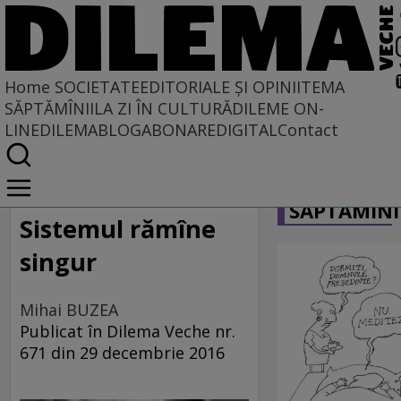
Home
SOCIETATE
EDITORIALE ȘI OPINII
TEMA
SĂPTĂMÎNII
LA ZI ÎN CULTURĂ
DILEME ON-
LINE
DILEMABLOG
ABONARE
DIGITAL
Contact
Home
CARICATU
Societate
SĂPTĂMÎNI
Sistemul rămîne
singur
Mihai BUZEA
Publicat în Dilema Veche nr.
671 din 29 decembrie 2016