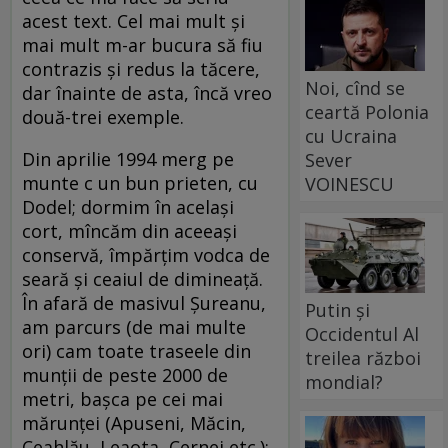
acest text. Cel mai mult și
mai mult m-ar bucura să fiu
contrazis și redus la tăcere,
Noi, cînd se
dar înainte de asta, încă vreo
ceartă Polonia
două-trei exemple.
cu Ucraina
Din aprilie 1994 merg pe
Sever
munte c un bun prieten, cu
VOINESCU
Dodel; dormim în același
cort, mîncăm din aceeași
conservă, împărțim vodca de
seară și ceaiul de dimineață.
În afară de masivul Șureanu,
Putin și
am parcurs (de mai multe
Occidentul Al
ori) cam toate traseele din
treilea război
munții de peste 2000 de
mondial?
metri, bașca pe cei mai
mărunței (Apuseni, Măcin,
Ceahlău, Leaota, Cernei etc.);