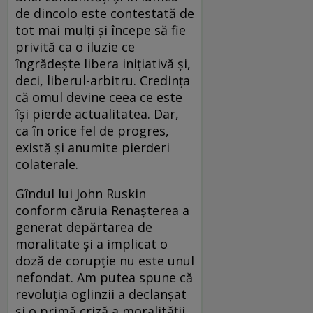
de dincolo este contestată de
tot mai mulți și începe să fie
privită ca o iluzie ce
îngrădește libera inițiativă și,
deci, liberul-arbitru. Credința
că omul devine ceea ce este
își pierde actualitatea. Dar,
ca în orice fel de progres,
există și anumite pierderi
colaterale.
Gîndul lui John Ruskin
conform căruia Renașterea a
generat depărtarea de
moralitate și a implicat o
doză de corupție nu este unul
nefondat. Am putea spune că
revoluția oglinzii a declanșat
și o primă criză a moralității,