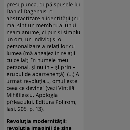
presupunea, după spusele lui
Daniel Dagenais, o
abstractizare a identității (nu
mai sînt un membru al unui
neam anume, ci pur și simplu
un om, un individ) și o
personalizare a relațiilor cu
lumea (mă angajez în relații
cu ceilalți în numele meu
personal, și nu în – și prin –
grupul de apartenență). (…) A
urmat revoluția…, omul este
ceea ce devine“ (vezi Vintilă
Mihăilescu, Apologia
pîrleazului, Editura Polirom,
Iași, 205, p. 13).
Revoluția modernității:
revoluția imaginii de sine