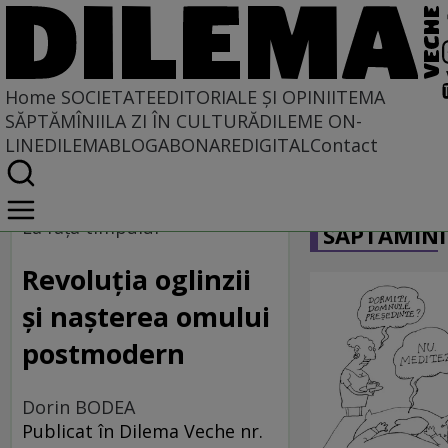
Home
SOCIETATE
EDITORIALE ȘI OPINII
TEMA
SĂPTĂMÎNII
LA ZI ÎN CULTURĂ
DILEME ON-
LINE
DILEMABLOG
ABONARE
DIGITAL
Contact
Home
CARICATU
Societate
La faţa timpului
SĂPTĂMÎNI
Revoluţia oglinzii
şi naşterea omului
postmodern
Dorin BODEA
Publicat în Dilema Veche nr.