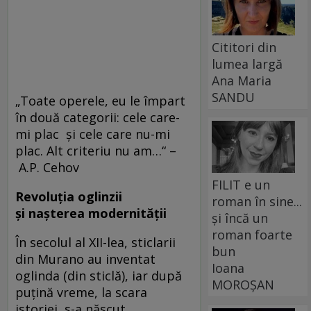
Cititori din
lumea largă
Ana Maria
SANDU
„Toate operele, eu le împart
în două categorii: cele care-
mi plac şi cele care nu-mi
plac. Alt criteriu nu am…“ –
A.P. Cehov
FILIT e un
Revoluția oglinzii
roman în sine...
și nașterea modernității
și încă un
roman foarte
În secolul al XII-lea, sticlarii
bun
din Murano au inventat
Ioana
oglinda (din sticlă), iar după
MOROȘAN
puțină vreme, la scara
istoriei, s-a născut