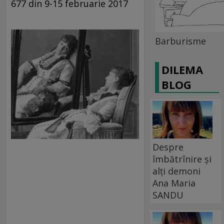
677 din 9-15 februarie 2017
Barburisme
DILEMA
BLOG
Despre
îmbătrînire și
alți demoni
Ana Maria
SANDU