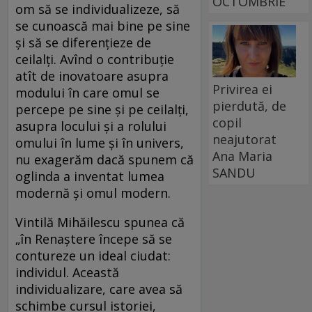
OCTOMBRIE
om să se individualizeze, să
se cunoască mai bine pe sine
și să se diferențieze de
ceilalți. Avînd o contribuție
atît de inovatoare asupra
Privirea ei
modului în care omul se
pierdută, de
percepe pe sine și pe ceilalți,
copil
asupra locului și a rolului
neajutorat
omului în lume și în univers,
Ana Maria
nu exagerăm dacă spunem că
SANDU
oglinda a inventat lumea
modernă și omul modern.
Vintilă Mihăilescu spunea că
„în Renaștere începe să se
contureze un ideal ciudat:
individul. Această
individualizare, care avea să
schimbe cursul istoriei,