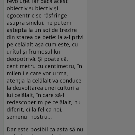
revoluție. Iar dacă acest
obiectiv subiectiv și
egocentric se răsfrînge
asupra sinelui, ne putem
aștepta la un soi de trezire
din starea de beție: la a-l privi
pe celălalt așa cum este, cu
urîtul și frumosul lui
deopotrivă. Și poate că,
centimetru cu centimetru, în
mileniile care vor urma,
atenția la celălalt va conduce
la dezvoltarea unei culturi a
lui celălalt, în care să-l
redescoperim pe celălalt, nu
diferit, ci la fel ca noi,
semenul nostru…
Dar este posibil ca asta să nu