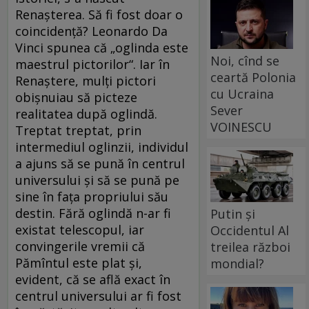
Renașterea. Să fi fost doar o
coincidență? Leonardo Da
Vinci spunea că „oglinda este
Noi, cînd se
maestrul pictorilor“. Iar în
ceartă Polonia
Renaștere, mulți pictori
cu Ucraina
obișnuiau să picteze
Sever
realitatea după oglindă.
VOINESCU
Treptat treptat, prin
intermediul oglinzii, individul
a ajuns să se pună în centrul
universului și să se pună pe
sine în fața propriului său
destin. Fără oglindă n-ar fi
Putin și
existat telescopul, iar
Occidentul Al
convingerile vremii că
treilea război
Pămîntul este plat și,
mondial?
evident, că se află exact în
centrul universului ar fi fost