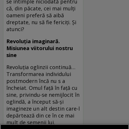
se în­tîmple niciodată pentru
că, din păcate, cei mai mulți
oameni preferă să aibă
dreptate, nu să fie fericiți. Și
atunci?
Revoluția imaginară.
Misiunea viitorului nostru
sine
Revoluția oglinzii continuă…
Transformarea individului
postmodern încă nu s a
încheiat. Omul față în față cu
sine, privindu-se nemijlocit în
oglindă, a început să-și
imagineze un alt destin care-l
depărtează din ce în ce mai
mult de semenii lui.