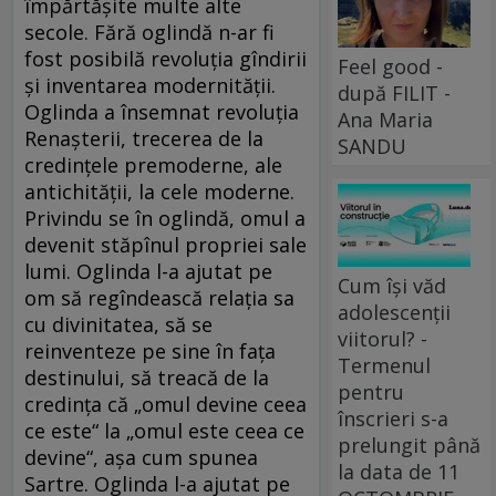
împărtășite multe alte
secole. Fără oglindă n-ar fi
fost posibilă revoluția gîndirii
Feel good -
și inventarea modernității.
după FILIT -
Oglinda a însemnat revoluția
Ana Maria
Renașterii, trecerea de la
SANDU
credințele premoderne, ale
antichității, la cele moderne.
Privindu se în oglindă, omul a
devenit stăpînul propriei sale
lumi. Oglinda l-a ajutat pe
Cum își văd
om să regîndească relația sa
adolescenții
cu divinitatea, să se
viitorul? -
reinventeze pe sine în fața
Termenul
destinului, să treacă de la
pentru
credința că „omul devine ceea
înscrieri s-a
ce este“ la „omul este ceea ce
prelungit până
devine“, așa cum spunea
la data de 11
Sartre. Oglinda l-a ajutat pe