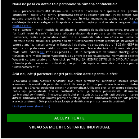
Individualismul lui a crescut
Nouă ne pasă ca datele tale personale să rămână confidențiale
neîncetat. Importanța lui în
Noi și partenerii noștri
606
stocăm și/sau accesăm informații pe dispozitivul dvs., precum
lume nu mai este discutabilă,
identificatorii cookie unici pentru prelucrarea datelor cu caracter personal. Puteți accepta sau
gestiona alegerile dvs. făcând clic mai jos sau în orice moment, pe pagina cu politica de
ci o realitate certă, cel puțin
confidențialitate. Aceste alegeri vor fi raportate partenerilor noștri și nu vă vor afecta navigarea.
Mai
multe detalii
pentru el însuși. La fel și
Noi si partenerii nostri (retelele de socializare si agentiile de publicitate partenere, precum si
furnizorii nostri de servicii de date analitice) prelucram date pentru a permite website-ului sa
frumusețea lui, cînd se
functioneze, pentru a personaliza continutul si anunturile publicitare afisate in functie de
interesele si/sau profilul dvs., pentru a va oferi functionalitati aferente retelelor de socializare si
privește pe sine în propria
pentru a analiza traficul pe website. Beneficiati de drepturile prevazute de art. 15-22 din GDPR in
legatura cu prelucrarea datelor cu caracter personal. Aceste drepturi pot fi exercitate prin
oglindă cu atît de multă
modalitatea indicata
aici
. Prin click pe “ACCEPT TOATE”, acceptati folosirea tuturor Tehnologiilor de
tip Cookie, care implica inclusiv acceptul dvs. cu privire la stocarea/accesarea informatiilor de catre
dragoste. Posesia de sine a
Vendor-ii cu care colaboram. Prin click pe “VREAU SA MODIFIC SETARILE INDIVIDUAL” puteti
schimba preferintele in mod individual, mai putin cele legate de cookie strict necesare pentru
viitorului individ postmodern
functionarea website-ului.
pare a fi totală. Sigur că nu
Atât noi, cât și partenerii noștri prelucrăm datele pentru a oferi:
este decît o altă realitate
Dezvoltarea și îmbunătățirea serviciilor. Măsurarea performanței reclamelor. Stocarea și/sau
accesarea informațiilor de pe un dispozitiv. Utilizarea profilurilor pentru selectarea conținutului
personalizat. Crearea profilurilor de conținut personalizat. Utilizarea profilurilor pentru selectarea
subiectivă, dar ce mai
publicității personalizate. Crearea profilurilor pentru publicitate personalizată. Măsurarea
performanței conținutului. Înțelegerea publicului prin statistici sau combinații de date din surse
contează, de vreme ce acesta
diferite. Utilizarea de date limitate pentru a selecta publicitatea. Utilizarea datelor limitate pentru
a selecta conținutul. Date precise de geolocație și identificarea prin scanarea dispozitivului.
este adevărul lui, o lume doar
Listă parteneri (furnizori)
pentru sine, construită după
ACCEPT TOATE
chipul și asemănarea lui, un
univers doar pentru sine.
VREAU SA MODIFIC SETARILE INDIVIDUAL