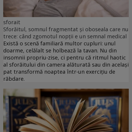
sforait
Sforăitul, somnul fragmentat și oboseala care nu
trece: când zgomotul nopții e un semnal medical
Există o scenă familiară multor cupluri: unul
doarme, celălalt se holbează la tavan. Nu din
insomnii propriu-zise, ci pentru că ritmul haotic
al sforăitului din camera alăturată sau din același
pat transformă noaptea într-un exercițiu de
răbdare.