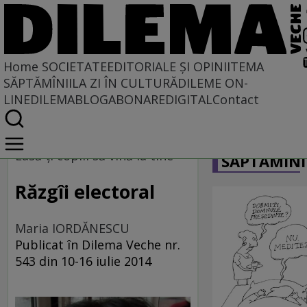
Home
SOCIETATE
EDITORIALE ȘI OPINII
TEMA
SĂPTĂMÎNII
LA ZI ÎN CULTURĂ
DILEME ON-
LINE
DILEMABLOG
ABONARE
DIGITAL
Contact
Home
CARICATU
Societate
Lasă-ţi copiii să vină la tine
SĂPTĂMÎNI
Răzgîi electoral
Maria IORDĂNESCU
Publicat în Dilema Veche nr.
543 din 10-16 iulie 2014