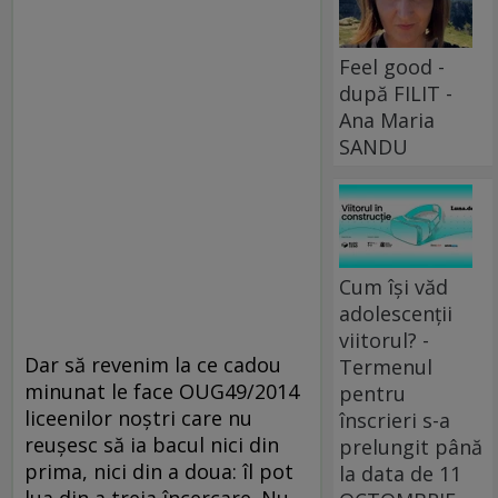
Feel good -
după FILIT -
Ana Maria
SANDU
Cum își văd
adolescenții
viitorul? -
Dar să revenim la ce cadou
Termenul
minunat le face OUG49/2014
pentru
liceenilor noştri care nu
înscrieri s-a
reuşesc să ia bacul nici din
prelungit până
prima, nici din a doua: îl pot
la data de 11