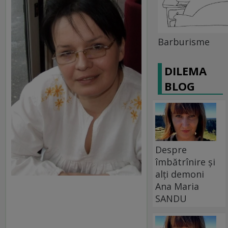
Barburisme
DILEMA
BLOG
Despre
îmbătrînire și
alți demoni
Ana Maria
SANDU