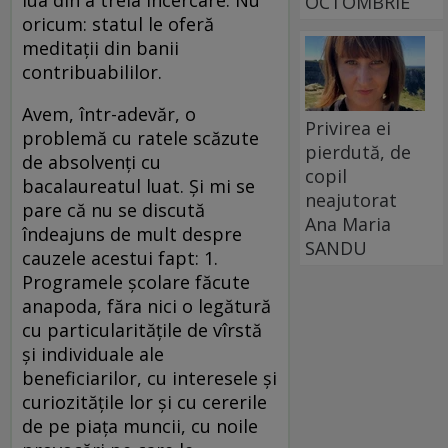
lua din a treia încercare. Nu
OCTOMBRIE
oricum: statul le oferă
meditaţii din banii
contribuabililor.
Avem, într-adevăr, o
Privirea ei
problemă cu ratele scăzute
pierdută, de
de absolvenţi cu
copil
bacalaureatul luat. Şi mi se
neajutorat
pare că nu se discută
Ana Maria
îndeajuns de mult despre
SANDU
cauzele acestui fapt: 1.
Programele şcolare făcute
anapoda, făra nici o legătură
cu particularităţile de vîrstă
şi individuale ale
beneficiarilor, cu interesele şi
curiozităţile lor şi cu cererile
de pe piaţa muncii, cu noile