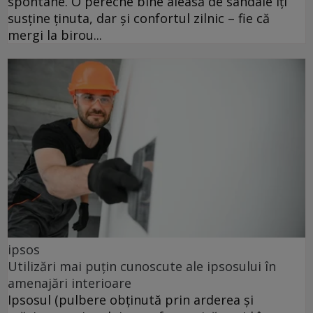
spontane. O pereche bine aleasă de sandale îți
susține ținuta, dar și confortul zilnic – fie că
mergi la birou...
ipsos
Utilizări mai puțin cunoscute ale ipsosului în
amenajări interioare
Ipsosul (pulbere obținută prin arderea și