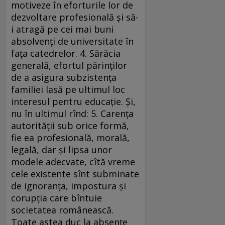
motiveze în eforturile lor de
dezvoltare profesională şi să-
i atragă pe cei mai buni
absolvenţi de universitate în
faţa catedrelor. 4. Sărăcia
generală, efortul părinţilor
de a asigura subzistenţa
familiei lasă pe ultimul loc
interesul pentru educaţie. Şi,
nu în ultimul rînd: 5. Carenţa
autorităţii sub orice formă,
fie ea profesională, morală,
legală, dar şi lipsa unor
modele adecvate, cîtă vreme
cele existente sînt subminate
de ignoranţa, impostura şi
corupţia care bîntuie
societatea românească.
Toate astea duc la absenţe