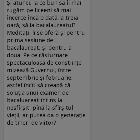
Şi atunci, la ce bun să îi mai
rugăm pe liceeni să mai
încerce încă o dată, a treia
oară, să ia bacalaureatul?
Meditaţii li se oferă şi pentru
prima sesiune de
bacalaureat, şi pentru a
doua. Pe ce răsturnare
spectaculoasă de conştiinţe
mizează Guvernul, între
septembrie şi februarie,
astfel încît să creadă că
soluţia unui examen de
bacaluareat întins la
nesfîrşit, pînă la sfîrşitul
vieţii, ar putea da o generaţie
de tineri de viitor?