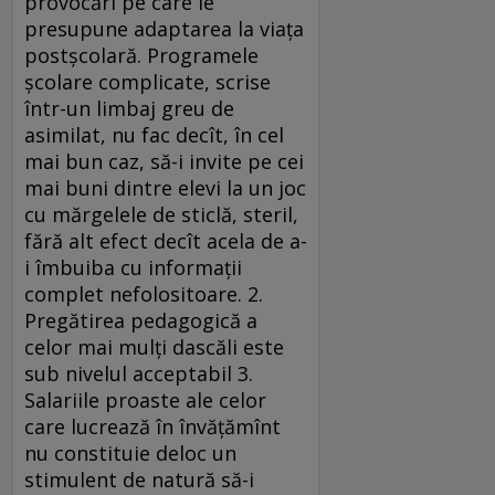
provocări pe care le
presupune adaptarea la viaţa
postşcolară. Programele
şcolare complicate, scrise
într-un limbaj greu de
asimilat, nu fac decît, în cel
mai bun caz, să-i invite pe cei
mai buni dintre elevi la un joc
cu mărgelele de sticlă, steril,
fără alt efect decît acela de a-
i îmbuiba cu informaţii
complet nefolositoare. 2.
Pregătirea pedagogică a
celor mai mulţi dascăli este
sub nivelul acceptabil 3.
Salariile proaste ale celor
care lucrează în învăţămînt
nu constituie deloc un
stimulent de natură să-i