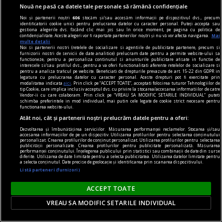
Nouă ne pasă ca datele tale personale să rămână confidențiale
Noi și partenerii noștri
606
stocăm și/sau accesăm informații pe dispozitivul dvs., precum
identificatorii cookie unici pentru prelucrarea datelor cu caracter personal. Puteți accepta sau
gestiona alegerile dvs. făcând clic mai jos sau în orice moment, pe pagina cu politica de
confidențialitate. Aceste alegeri vor fi raportate partenerilor noștri și nu vă vor afecta navigarea.
Mai
cititori
multe detalii
Noi si partenerii nostri (retelele de socializare si agentiile de publicitate partenere, precum si
„Insula” care unește. Cum aduni într-un spațiu
furnizorii nostri de servicii de date analitice) prelucram date pentru a permite website-ului sa
functioneze, pentru a personaliza continutul si anunturile publicitare afisate in functie de
mic o comunitate de cititori?
interesele si/sau profilul dvs., pentru a va oferi functionalitati aferente retelelor de socializare si
pentru a analiza traficul pe website. Beneficiati de drepturile prevazute de art. 15-22 din GDPR in
O comunitate de cititori nu are nevoie de o sală
legatura cu prelucrarea datelor cu caracter personal. Aceste drepturi pot fi exercitate prin
modalitatea indicata
aici
. Prin click pe “ACCEPT TOATE”, acceptati folosirea tuturor Tehnologiilor de
mare sau de bugete generoase. Are nevoie de
tip Cookie, care implica inclusiv acceptul dvs. cu privire la stocarea/accesarea informatiilor de catre
Vendor-ii cu care colaboram. Prin click pe “VREAU SA MODIFIC SETARILE INDIVIDUAL” puteti
intenție clară, organizare și cărți potrivite.
schimba preferintele in mod individual, mai putin cele legate de cookie strict necesare pentru
functionarea website-ului.
Atât noi, cât și partenerii noștri prelucrăm datele pentru a oferi:
Dezvoltarea și îmbunătățirea serviciilor. Măsurarea performanței reclamelor. Stocarea și/sau
accesarea informațiilor de pe un dispozitiv. Utilizarea profilurilor pentru selectarea conținutului
personalizat. Crearea profilurilor de conținut personalizat. Utilizarea profilurilor pentru selectarea
publicității personalizate. Crearea profilurilor pentru publicitate personalizată. Măsurarea
performanței conținutului. Înțelegerea publicului prin statistici sau combinații de date din surse
diferite. Utilizarea de date limitate pentru a selecta publicitatea. Utilizarea datelor limitate pentru
a selecta conținutul. Date precise de geolocație și identificarea prin scanarea dispozitivului.
Listă parteneri (furnizori)
ACCEPT TOATE
VREAU SA MODIFIC SETARILE INDIVIDUAL