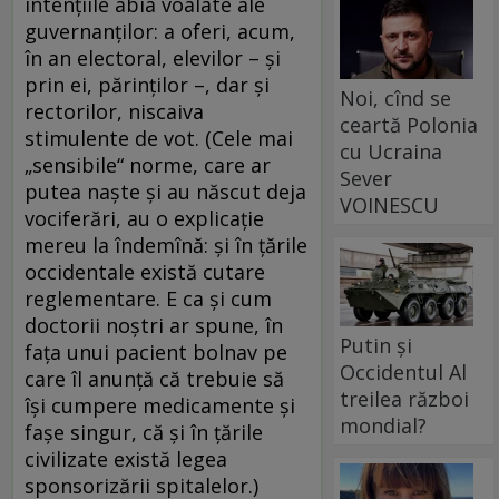
intenţiile abia voalate ale
guvernanţilor: a oferi, acum,
în an electoral, elevilor – şi
prin ei, părinţilor –, dar şi
Noi, cînd se
rectorilor, niscaiva
ceartă Polonia
stimulente de vot. (Cele mai
cu Ucraina
„sensibile“ norme, care ar
Sever
putea naşte şi au născut deja
VOINESCU
vociferări, au o explicaţie
mereu la îndemînă: şi în ţările
occidentale există cutare
reglementare. E ca şi cum
doctorii noştri ar spune, în
Putin și
faţa unui pacient bolnav pe
Occidentul Al
care îl anunţă că trebuie să
treilea război
îşi cumpere medicamente şi
mondial?
faşe singur, că şi în ţările
civilizate există legea
sponsorizării spitalelor.)