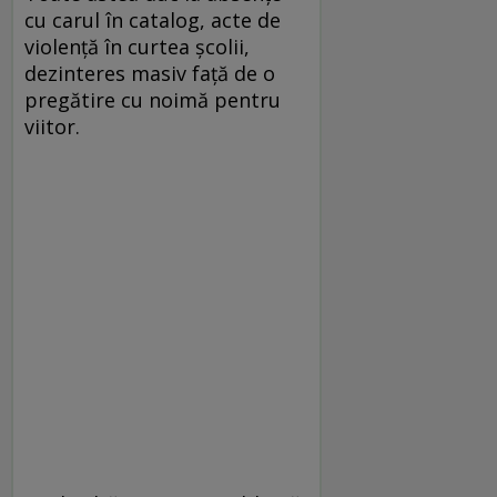
cu carul în catalog, acte de
violenţă în curtea şcolii,
dezinteres masiv faţă de o
pregătire cu noimă pentru
viitor.