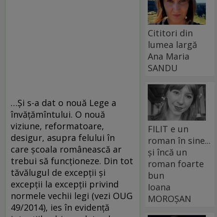
Cititori din
lumea largă
Ana Maria
SANDU
…Şi s-a dat o nouă Lege a
învăţămîntului. O nouă
viziune, reformatoare,
FILIT e un
desigur, asupra felului în
roman în sine...
care şcoala românească ar
și încă un
trebui să funcţioneze. Din tot
roman foarte
tăvălugul de excepţii şi
bun
excepţii la excepţii privind
Ioana
normele vechii legi (vezi OUG
MOROȘAN
49/2014), ies în evidenţă