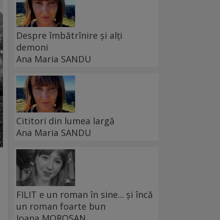
Despre îmbătrînire și alți
demoni
Ana Maria SANDU
Cititori din lumea largă
Ana Maria SANDU
FILIT e un roman în sine... și încă
un roman foarte bun
Ioana MOROȘAN