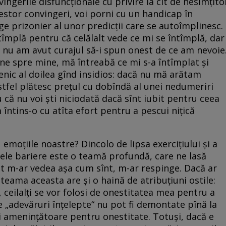
ingerile disfuncționale cu privire la cît de nesimțito
acestor convingeri, voi porni cu un handicap în
e prizonier al unor predicții care se autoîmplinesc.
ntîmplă pentru că celălalt vede ce mi se întîmplă, dar
 nu am avut curajul să-i spun onest de ce am nevoie
ine spre mine, mă întreabă ce mi s-a întîmplat și
enic al doilea gînd insidios: dacă nu mă arătam
tfel plătesc prețul cu dobîndă al unei nedumeriri
ă nu voi ști niciodată dacă sînt iubit pentru ceea
întins-o cu atîta efort pentru a pescui nițică
 emoțiile noastre? Dincolo de lipsa exercițiului și a
alele bariere este o teamă profundă, care ne lasă
alt m-ar vedea așa cum sînt, m-ar respinge. Dacă ar
, teama aceasta are și o haină de atribuțiuni ostile:
 ceilalți se vor folosi de onestitatea mea pentru a
e „adevăruri înțelepte“ nu pot fi demontate pînă la
ai amenințătoare pentru onestitate. Totuși, dacă e