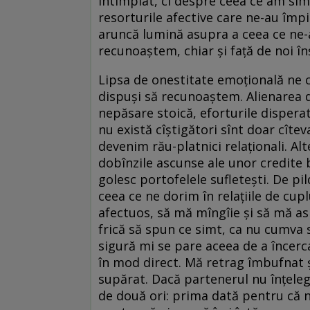
întîmplat, ci despre ceea ce am simț
resorturile afective care ne-au împ
aruncă lumină asupra a ceea ce ne-a
recunoaștem, chiar și față de noi în
Lipsa de onestitate emoțională ne 
dispuși să recunoaștem. Alienarea 
nepăsare stoică, eforturile disperat
nu există cîștigători sînt doar cîte
devenim rău-platnici relaționali. Alt
dobînzile ascunse ale unor credite 
golesc portofelele sufletești. De pi
ceea ce ne dorim în relațiile de cuplu
afectuos, să mă mîngîie și să mă asig
frică să spun ce simt, ca nu cumva s
sigură mi se pare aceea de a încerca
în mod direct. Mă retrag îmbufnat și
supărat. Dacă partenerul nu înțelege
de două ori: prima dată pentru că 