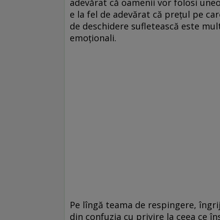
adevărat că oamenii vor folosi uneo
e la fel de adevărat că prețul pe ca
de deschidere sufletească este mul
emoționali.
Pe lîngă teama de respingere, îngrij
din confuzia cu privire la ceea ce în