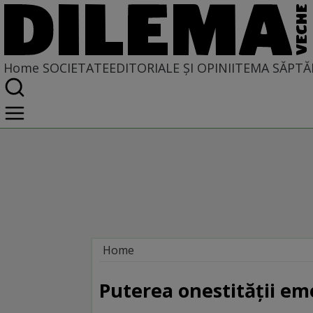
Home
SOCIETATE
EDITORIALE ȘI OPINII
TEMA SĂPTĂ
Home
Societate
Puterea onestității em