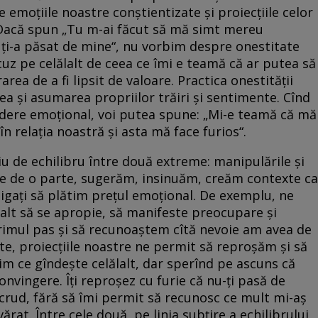
 emoțiile noastre conștientizate și proiecțiile celor
. Dacă spun „Tu m-ai făcut să mă simt mereu
 ți-a păsat de mine“, nu vorbim despre onestitate
acuz pe celălalt de ceea ce îmi e teamă că ar putea să
area de a fi lipsit de valoare. Practica onestității
 și asumarea propriilor trăiri și sentimente. Cînd
vedere emoțional, voi putea spune: „Mi-e teamă că mă
în relația noastră și asta mă face furios“.
iu de echilibru între două extreme: manipulările și
. Pe de o parte, sugerăm, insinuăm, creăm contexte ca
ligați să plătim prețul emoțional. De exemplu, ne
alt să se apropie, să manifeste preocupare și
 primul pas și să recunoaștem cîtă nevoie am avea de
te, proiecțiile noastre ne permit să reproșăm și să
tim ce gîndește celălalt, dar sperînd pe ascuns că
vingere. Îți reproșez cu furie că nu-ți pasă de
 crud, fără să îmi permit să recunosc ce mult mi-aș
rat. Între cele două, pe linia subțire a echilibrului