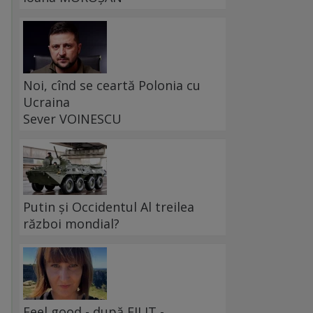
Noi, cînd se ceartă Polonia cu
Ucraina
Sever VOINESCU
Putin și Occidentul Al treilea
război mondial?
Feel good - după FILIT -