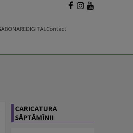
G
ABONARE
DIGITAL
Contact
CARICATURA
SĂPTĂMÎNII