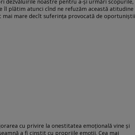
ri dezvăluirile noastre pentru a-și urmări scopurile,
re îl plătim atunci cînd ne refuzăm această atitudine
t mai mare decît suferința provocată de oportuniști
orarea cu privire la onestitatea emoțională vine și
seamnă a fi cinstit cu propriile emoții. Cea mai