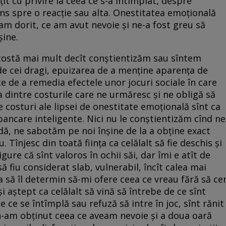
it cu privire la ceea ce s-a întîmplat, despre
ins spre o reacție sau alta. Onestitatea emoțională
m dorit, ce am avut nevoie și ne-a fost greu să
șine.
costă mai mult decît conștientizăm sau sîntem
de cei dragi, epuizarea de a menține aparența de
e de a remedia efectele unor jocuri sociale în care
va dintre costurile care ne urmăresc și ne obligă să
e costuri ale lipsei de onestitate emoțională sînt ca
bancare inteligente. Nici nu le conștientizăm cînd ne
ldă, ne sabotăm pe noi înșine de la a obține exact
. Tînjesc din toată ființa ca celălalt să fie deschis și
ure că sînt valoros în ochii săi, dar îmi e atît de
ă fiu considerat slab, vulnerabil, încît calea mai
 să îl determin să-mi ofere ceea ce vreau fără să ce
 aștept ca celălalt să vină să întrebe de ce sînt
 ce se întîmplă sau refuză să intre în joc, sînt rănit
n-am obținut ceea ce aveam nevoie și a doua oară