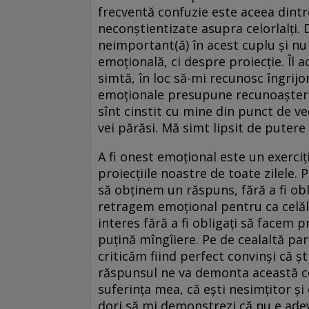
frecventă confuzie este aceea dintre
neconștientizate asupra celorlalți
neimportant(ă) în acest cuplu și nu
emoțională, ci despre proiecție. Îl 
simtă, în loc să-mi recunosc îngrijor
emoționale presupune recunoașterea
sînt cinstit cu mine din punct de 
vei părăsi. Mă simt lipsit de putere 
A fi onest emoțional este un exerciț
proiecțiile noastre de toate zilele
să obținem un răspuns, fără a fi ob
retragem emoțional pentru ca celăl
interes fără a fi obligați să facem
puțină mîngîiere. Pe de cealaltă par
criticăm fiind perfect convinși că ș
răspunsul ne va demonta această con
suferința mea, că ești nesimțitor și
dori să mi demonstrezi că nu e adevă