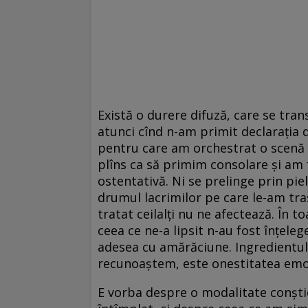
Există o durere difuză, care se tra
atunci cînd n-am primit declarația
pentru care am orchestrat o scenă c
plîns ca să primim consolare și am 
ostentativă. Ni se prelinge prin piel
drumul lacrimilor pe care le-am tras
tratat ceilalți nu ne afectează. În t
ceea ce ne-a lipsit n-au fost înțele
adesea cu amărăciune. Ingredientul 
recunoaștem, este onestitatea emo
E vorba despre o modalitate conști