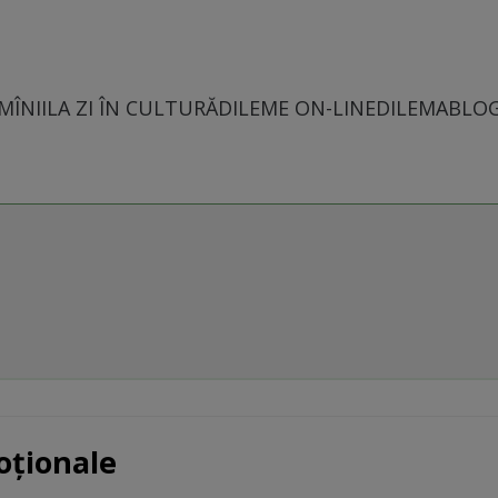
MÎNII
LA ZI ÎN CULTURĂ
DILEME ON-LINE
DILEMABLO
oționale