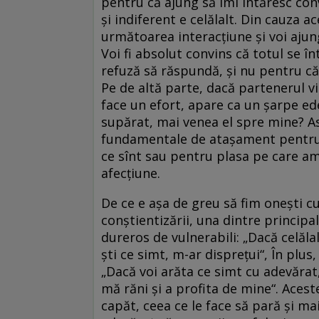
pentru că ajung să îmi întăresc conv
și indiferent e celălalt. Din cauza 
următoarea interacțiune și voi ajung
Voi fi absolut convins că totul se î
refuză să răspundă, și nu pentru că
Pe de altă parte, dacă partenerul v
face un efort, apare ca un șarpe ed
supărat, mai venea el spre mine? As
fundamentale de atașament pentru c
ce sînt sau pentru plasa pe care am 
afecțiune.
De ce e așa de greu să fim onești cu
conștientizării, una dintre princip
dureros de vulnerabili: „Dacă celăl
ști ce simt, m-ar disprețui“, În plus
„Dacă voi arăta ce simt cu adevărat,
mă răni și a profita de mine“. Acest
capăt, ceea ce le face să pară și m