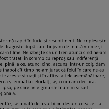
nsformă rapid în furie și resentiment. Ne copleșește
 de dragoste după care tînjeam de multă vreme și
a-n filme. Ne izbește ca un tren atunci cînd ne-am
fost tratați în schimb cu reproș sau indiferență
e, pînă la os, atunci cînd, ascunși într-un colț, dăm
 înapoi cît timp ne-am jurat că felul în care ne-au
oate aceste situații și în atîtea altele asemănătoare,
gerea și empatia celorlalți, așa cum am declarat
lipsă, pe care ne e greu să-l numim și să-l
țională.
entă și asumată de a vorbi nu despre ceea ce s a